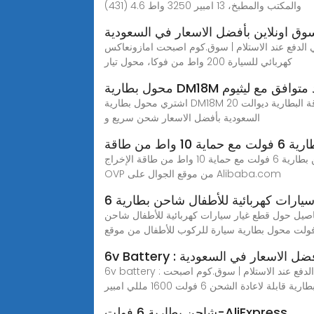
والمكتب والمطبخ، 13 امبير 3250 واط 4.6 (431)
تسوق اونلاين بأفضل الاسعار في السعودية
ي الدفع عند الاستلام | سوق.كوم اصبحت امازونعاكس
كهربائي للسيارة 200 واط من فوكا، محول تيار
س دي زد متوافق مع ليثيوم
اشتري محول بطارية DM18M من واي اس دي زد متوافق مع ليثيوم ايون ماكيتا 18 فولت ادوات طاقة البطارية ديوالت 20 XR لبطارية ميلووكي الى ماك منفذ USB اون لاين على امازون
السعودية بأفضل الاسعار شحن سريع و
 واط من طاقة
محول شاحن بطارية 6 فولت مع حماية 10 واط من طاقة الإخراج OVP، يمكنك الحصول على مزيد من التفاصيل حول محول شاحن بطارية 6 فولت مع حماية 10 واط من طاقة الإخراج
OVP من موقع الجوال على Alibaba.com
يارات كهربائية للأطفال شاحن بطارية 6
 على مزيد من التفاصيل حول قطع غيار سيارات كهربائية للأطفال شاحن
نلاين بأفضل الاسعار في السعودية
6v battery : تسوق اونلاين بأكبر تشكيلة من افضل العلامات التجارية بالسعودية بأفضل الاسعار شحن سريع و مجاني ارجاع مجاني الدفع عند الاستلام | سوق.كوم اصبحت
شاحن بطارية 6 فولت-AliExpress