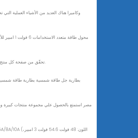
بطاريه ٦ فولت امبير :Amazon.egتحقّق من صفحة كل منتج من أجل خيارات الشراء الأخرى. قد يختلف السعر والتفاصيل الأخرى حسب مقاس المنتج ولونه.