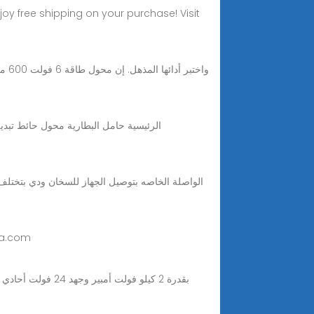
PISEN Mppt محول بطارية 6 كيلو وات محول ذكي هجين 