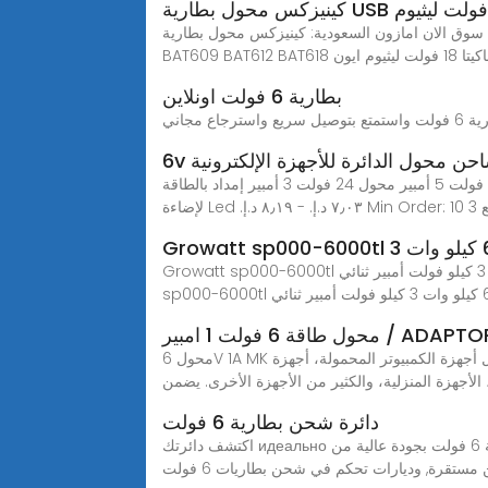
 محول بطارية USB الى ماكيتا 18 فولت ليثيوم ايون ال اكس تي، محول بطارية ليثيوم ايون 18 فولت
بطارية 6 فولت اونلاين
شاحن محول الدائرة للأجهزة الإلكترونية
محول 70 واط سطح المكتب تيار متناوب 230 فولت إلى تيار مستمر 5 فولت 6 فولت 9 فولت 15 فولت 18 فولت 20 فولت 12 فولت 5 أمبير محول 24 فولت 3 أمبير إمداد بالطاقة
Growatt sp000-6000tl محول بطارية أحادي الطور 6 كيلو وات 3 كيلو فولت أمبير ثنائي MPPT للاستخدام المنزلي، يمكنك الحصول على مزيد من التفاصيل حول Growatt
بير / ADAPTOR 6V 1A MK
محول 6V 1A MK هو محول طاقة عالي الجودة يوفر 6 فولت و1 أمبير للأجهزة الإلكترونية. مثالي للاستخدام مع مجموعة متنوعة من الأجهزة مثل أجهزة الكمبيوتر المحمولة، أجهزة
لأجهزة المنزلية، والكثير من الأجهزة الأخرى. يضمن
دائرة شحن بطارية 6 فولت
اكتشف دائرتك идеально مصممة لشحن بطارية 6 فولت بجودة عالية من AliExpress. تصفح خياراتنا المتعددة واحصل على أفضل الأسعار والخدمة. دائرتك الشاملة لشحن بطاريات 6