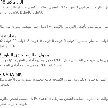
كينيزكس محول بطارية USB الى ماكيتا 18 فولت ليثيوم
اشتري اونلاين بأفضل الاسعار بالسعودية - سوق الان امازون السعودية: كينيزكس
BAT609 BAT612 BAT618 الى ماكيتا 18 فولت ليثيوم ايون BL1830 BL1840 BL1850
6v بطارية 
لإضاءة Led ٧٫٠٣ د.إ.‏ - ‏٨٫١٩ د.إ.‏ Min Order: 10 قطع 3 yrsCN
Growatt sp000-6000tl محول بطارية أحادي الطور 6 كيلو وات 3
sp000-6000tl محول بطارية أحادي الطور 6 كيلو وات 3 كيلو فولت أمبير ثنائي MPPT للاستخدام
محول طاقة 6 فولت 1 ام
الصوت، ا
فولت, دائرات شحن مستقرة, وديارات تحكم في شحن بطاريات 6 فولت.