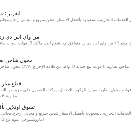
انفرتر : 
ل العلامات التجارية بالسعودية بأفضل الاسعار شحن سريع و مجاني ارجاع مجان
محول بطارية DM18M من واي ا
محول شاحن بطارية 6 فولت مع حماية 10
قطع غيار س
ع غيار سيارات كهربائية للأطفال شاحن بطارية 6 فولت محول بطارية سيارة للركوب للأطفال، يمكنك الحصول
بطارية 6 فولت محول بطارية سيارة للركوب للأطفال من موقع
6v Battery : تسوق او
امازونتينيرجي عبوة من 2 بطارية قابلة لاعادة الشحن 6 فولت 1600 مللي امبير