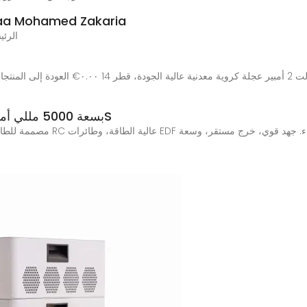
محول بطارية 20 فولت لباور بنك | d Zakaria
الرئيسي
بطارية LiPo 8S بسعة 5000 مللي أمبير في الساعة – حزم 8S