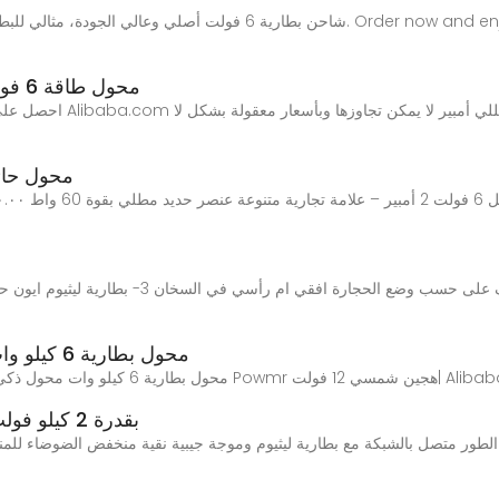
شاحن بطارية 6 فولت أصلي وعالي الجودة، مثالي للبطاريات المستخدمة في 
محول طاقة 6 فولت 600 مللي أمبير المتفوق في العروض
محول حائط تبديل 6 فولت 
PISEN Mppt محول بطارية 6 كيلو وات محول ذكي هجين محول
محول شمسي هجين 24 فولت Powmr هجين شمسي 12 فولت| Alibaba.com
محول طاقة هجين TTN بقدرة 2 كيلو فولت أمبير وجهد 24