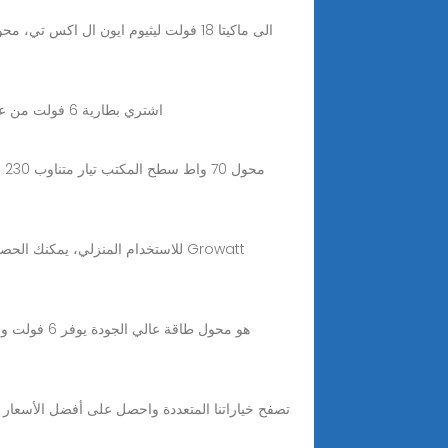
اشتري بطارية 6 فولت من علي جوميا مصر بأفضل العروض والأسعار - احصل علي تشكيله متنوعه من بطارية 6 فولت واستمتع بتوصيل سريع واسترجاع مجاني