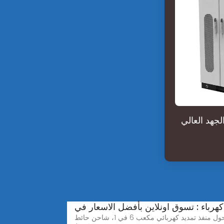
لجهد العالي
هرباء : تسوق اونلاين بأفضل الاسعار في
لانسينت وصلة تمديد متعددة المقابس، محول مقبس 3 اتجاهات 6 في 1، محول منفذ تمديد كهربائي مكعب 6 في 1، شاحن حائط USB 20 واط PD&QC 3.0، موسع قابس للمنزل