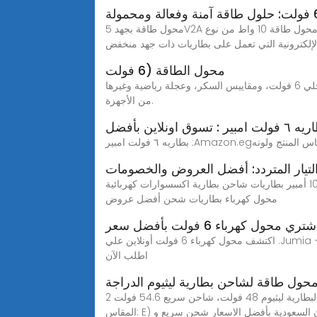
محول طاقة بجهد 5V2A مع قابس قابل للتبديل، محول طاقة 10 واط من نوع C لمصباح LED وكاميرا هناك العديد من الأشياء العملية التي تجعل محول 6 فولت أداة لا غنى عنها لأي
لإلكترونية التي تعمل على بطاريات ذات جهد منخفض
محول الطاقة (6 فولت
محول طاقة متعدد الاستخدامات 6 فولت 1 امبير للأجهزة التي تحتاج إلى 6 فولت أو 4 أحجار تعمل عن بُعد تعمل بإجمالي ضغط داخلي 6 فولت، ومقاييس السكر، وعجلة رياضية وغيرها
من الأجهزة.
 امبير : تسوق اونلاين بأفضل
لتيار المتردد: أفضل العروض والخصومات
بطارية جل طاقة شمسية بطارية طاقة شمسية 500 امبير بطارية ليد اسيد شاحن بطاريات طورش شاحن بطارية 12 فولت 100 أمبير بطاريات شاحن بطارية اكسسوارات كهربائية
محول كهرباء بطاريات شحن أفضل عروض
شتري محول كهرباء 6 فولت بأفضل سعر
اكتشف محول كهرباء 6 فولت أونلاين علي .Jumia مصر استمتع بالحصول علي مجموعة منتجات كبيرة واصلية بأفضل سعر في مصر. دفع عند الاستلام – توصيل سريع – ارجاع مجاني –
اطلب الآن
حول طاقة لشاحن بطارية ليثيوم الدراجة
اشتري محول طاقة لشاحن بطارية ليثيوم الدراجة الكهربائية 48 فولت، لبطارية ليثيوم 48 فولت، شاحن سريع 54.6 فولت 2A/3A/5A/8A/10A (اللون: 48 فولت 54.6 فولت 3 امبير،
ى امازون السعودية بأفضل الاسعار شحن سريع و