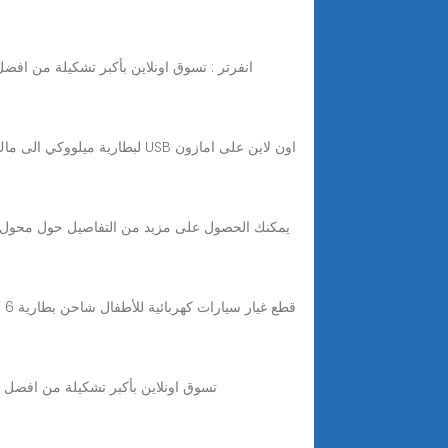
انفرتر : تسوق اونلاين بأكبر تشكيلة من افض
قط