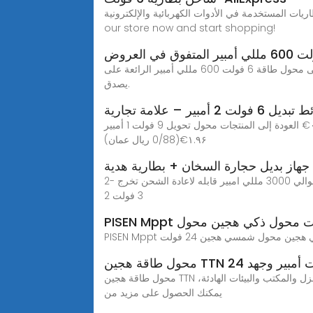
الأدوات الكهربائية والإلكترونية. Order now and enjoy free shipping on your purchase! Visit
our store now and start shopping!
احصل على محول طاقة 6 فولت 600 مللي أمبير الرائعة على Alibaba.com واختبر أدائها المذهل. إن محول طاقة 6 فولت 600 مللي أمبير لا يمكن تجاوزها وبأسعار معقولة بشكل لا
يصدق.
2 أمبير – علامة تجارية
الرئيسية حامل البطاریة محول حائط تبديل 6 فولت 2 أمبير – علامة تجارية متنوعة عنصر حديد مطلي بقوة 60 واط ۰.۰۰€ العودة إلى المنتجات محول تحويل 9 فولت 1 أمبير
۱.۹۶€(0/88 ريال عمان)
جهاز بديل حجارة السخان + بطارية هدية
2- الواصلة الخاصه بتوصيل الجهاز للسخان ودي بتختلف على حسب وضع الحجارة افقي ام رأسي في السخان 3- بطارية ليثيوم ايون حوالي 3000 مللي امبير قابله لاعادة الشحن تخرج
3 فولت 2
محول طاقة هجين TTN بقدرة 2 كيلو فولت أمبير وجهد 24 فولت أحادي الطور متصل بالشبكة مع بطارية ليثيوم وموجة جيبية نقية منخفض الضوضاء للمنزل والمكتب والبيئات الهادئة،
يمكنك الحصول على مزيد من