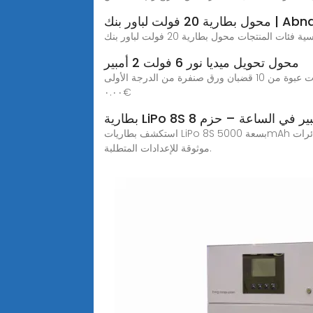
Abnaa Mohame
ة فئات المنتجات محول بطارية 20 فولت لباور بنك
محول تحويل ميديا نور 6 فولت 2 أمبير
الرئيسية حامل البطاریة محول تحويل ميديا نور 6 فولت 2 أمبير عجلة كروية معدنية عالية الجودة، قطر 14 ۰.۰۰€ العودة إلى المنتجات عبوة من 10 قضبان ورق صنفرة من الدرجة الأولى
۰.۰۰€
استكشف بطاريات LiPo 8S بسعة 5000mAh مصممة للطائرات RC عالية الطاقة، وطائرات EDF النفاثة، والطائرات الهليكوبتر، والبنايات عالية الأداء. جهد قوي، خرج مستقر، وسعة
موثوقة للإعدادات المتطلبة.