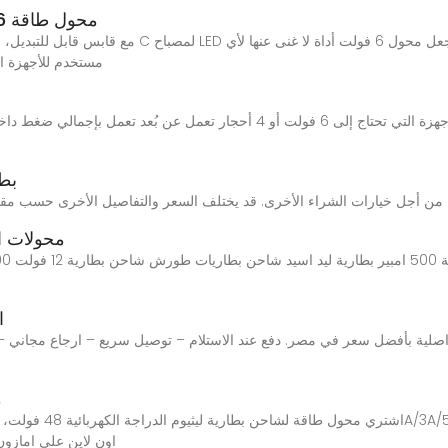
محول طاقة 6 فولت: حلول طاقة آمنة وفعالة ومحمولة
مستخدم للأجهزة ا
بطاريه ٦ فولت
محولات ا
ا
م
المقاس: E) اون لاين عل