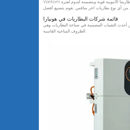
Vantom هي شركة رائدة في تصنيع البطاريات الأنبوبية بخبرة تزيد عن 10 سنوات في تصدير وتوريد البطاريات الأنبوبية الهندية في العراق. بطاريتنا الأنبوبية قوية ومصممة لتدوم لفترة
من أي نوع بطاريات اخر منافس. نقوم بتصنيع أفضل
قائمة شركات البطاريات في هونيارا
 في صناعة البطاريات وهي Stamped Grid مما يعطيها متانه للتحمل اقسى
الظروف المناخية القاسية.