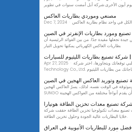
ثيوم أيون الأخرى.شركة أبل أمضت سنوات في تطوير
مصنعي وموردي بطاريات العاكس
تصنيع ومورد بطاريات الإنفرتر في الصين
يدة تجعلها مفيدة جدًا. من بين الفوائد الرئيسية أن
بطاريات العاكس الكهربائي يمكنها تحويل التيار
 ENSMAR
Apr 27, 2025 · سواء كنت في حاجة إلى بطاريات للاستخدام الشخصي أو التجاري، يمكنك الاعتماد علينا لتقديم منتج يلبي توقعاتك ويتجاوزها، اختر شركة Shenzhen Ensmar
Tec. لجميع احتياجاتك من بطاريات الليثيوم
تصنيع وتوريد العاكس الهجين في الصين
موثوقة في الوقت نفسه. لذلك، يسرّ العاكس الهجين
SUNG أن يقدم أنواعاً مختلفة من العواكس الهجينة
كة تصنيع معدات تخزين الطاقة هونيارا
تخزين الطاقة حققت شركة Tianjin Lishen Battery Joint-Stock Co., Ltd. خطوات كبيرة في صناعة بطاريات الليثيوم، مع التركيز على تطوير
خلايا البطاريات عالية الجودة وحلول تخزين الطاقة.