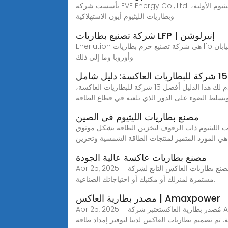
تأسست شركة EVE Energy Co., Ltd. في عام 2001، وهي شركة صينية رائدة في مجال تصنيع البطاريات ولديها مجموعة متنوعة من المنتجات، بما في ذلك بطاريات الليثيوم الأولية،
وبطاريات الليثيوم أيون الاستهلاكية
شركة تصنيع بطاريات LFP | إنيرلوشن
Enerlution هي شركة تصنيع حزم بطاريات lfp المهنية، وتعمل في هذه الصناعة منذ أكثر من 10 سنوات، ويتم بيع منتجات الشركة بشكل أساسي إلى الولايات المتحدة وألمانيا واليابان
وأوروبا وما إلى ذلك.
مع استمرار تزايد الحاجة إلى مصادر طاقة ثابتة وموثوقة، بطاريات العاكس أصبحت ذات أهمية متزايدة لمختلف التطبيقات. سيقدم لك هذا الدليل أفضل 15 شركة للبطاريات العاكسة،
مصنع بطاريات الليثيوم في الصين
ن الطاقة بشكل موثوق.Energyland هي مؤسسة ذات تقنية عالية متخصصة في البحث والتطوير وتصنيع وبيع وخدمة منتجات
هي المورد المتميز لمنتجات الطاقة الشمسية وتخزين
مصنع بطاريات عاكسة عالية الجودة
Apr 25, 2025 · عزز حياتك مع مصنع بطاريات العاكس التابع لشركة Amaxpower New Energy Tech Co., Ltd.. بطارياتنا عالية الجودة والموثوقة وطويلة الأمد مصممة لتوفير طاقة
مستمرة لمنزلك أو مكتبك أو احتياجاتك الصناعية.
مصدر بطارية العاكس | Amaxpower
Apr 25, 2025 · مُصدر بطارية العاكستعتبر شركة Amaxpower New Energy Tech Co., Ltd. من الشركات الرائدة في تصدير بطاريات العاكس، وهي متخصصة في منتجات تخزين
ة. تم تصميم بطاريات العاكس لدينا لتوفير إمداد طاقة