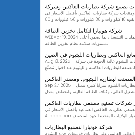
ت تصنيع شركة بطاريات العاكس وشركة
لعاكس بأفضل الأسعار في Alibaba.comInvt solar-محول للطاقة
لووات و 60
شركة هونيارا لتكامل تخزين الطاقة
WEBApr 19, 2024· وعززت أكبر شركة تصنيع بطاريات في العالم من ضمانات جودة النظام، التي تتضمن تطوير التقنيات ودورية الاختبارات ومتابعة عمليات التشغيل، بما يضمن أعلى
مستويات سلامة نظام تخزين الطاقة.
نع العاكس وبطاريات الليثيوم في الصين
Aug 13, 2025 · اكتشف حلول العاكس وبطاريات الليثيوم عالية الجودة في شركة SUG New Energy Co., Ltd. نحن موردو المصنع الموثوق بهم والمستعدون لتلبية احتياجاتك!أفضل
صنعة للبطاريات العاكسة والليثيوم عند اختيار مُصنِّعٍ
لمصنعة لبطارية الليثيوم، ومصدر العاكس
Sep 27, 2025 · الشركة المصنعة لبطارية الليثيوم، ومصدر العاكس للطاقة الشمسية في الصين. اتصل بي هنا إذا كانت لديك أي أسئلة أخرى.تتمتع بطاريات الليثيوم بمزايا كبيرة تتمثل
شغيل العالي، وكثافة الطاقة العالية، وانخفاض معدل
 شركات تصنيع مصنعي بطاريات العاكس
نعي بطاريات العاكس الصناعية بأفضل الأسعار في
 بمعيار الولايات المتحدة الجهد المنخفض
شركة هونيارا لتصنيع البطاريات
لمي على بطاريات فوسفات حديد الليثيوم (LiFePO4 أو LFP) بشكل مطرد، مدفوعًا بأمانها الفائق وعمر دورتها الأطول وفعاليتها من حيث التكلفة مقارنة بأنواع بطاريات