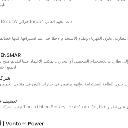
اللي
Dec 7, 2024 · الكل في واحد نظام بطارية العاكس ESS 5KW خزائن lifepo4 ذات الجهد العالي
رية، تخزن الكهرباء وتقدم الاستخدام لاحقًا حتى يتم استنزافها. لديها خصائص ج
شركة تصنيع بطاريات الليثيوم للسيارات |
hnology Co., Ltd
شركة 
 حلول الطاقة المستدامة، فإنهم يرغبون في خيارات تكون في متناول الجميع و
O
تصنيف شر
ترتيب شركات تصنيع معدات تكنولوجيا 
أفضل مورد للبطاريات الأنبوبية في العراق | Vantom Power