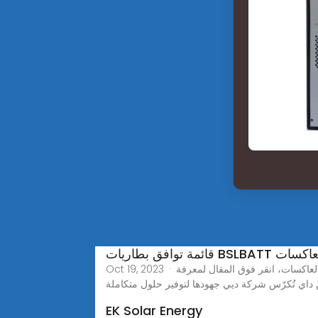
مسية مع العاكسات
Oct 19, 2023 · باعتبارنا علامة تجارية رائدة في تصنيع بطاريات الطاقة الشمسية، فإن منتجاتنا متوافقة وتعمل بشكل جيد مع مجموعة واسعة من العاكسات، انقر فوق المقال لمعرفة
 داي تُكرّس شركة ديي جهودها لتوفير حلول متكاملة
EK Solar Energy