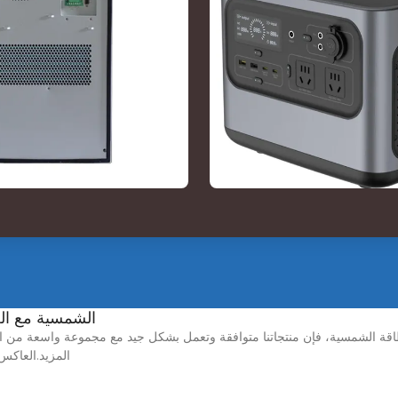
قائمة توافق بطاريات BSLBATT الش
المزيد.العاكس