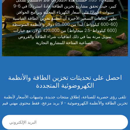
بنسبة 70-85٪. حسنت هذه الابتكارات عائد الاستثمار بشكل
كبير، حيث تحقق مشاريع تخزين الطاقة عادةً استردادًا في 6-9
سنوات اعتمادًا على أسعار الكهرباء المحلية وبرامج الحوافز.
تظهر اتجاهات التسعير الأخيرة أن أنظمة تخزين الطاقة القياسية
(60-600 كيلوواط) تبدأ من 85،000 دولار والأنظمة المتوسطة
(600 كيلوواط-2.5 ميجاواط) من 420،000 دولار، مع خيارات
تمويل مرنة بما في ذلك اتفاقيات شراء الطاقة والقروض
الصناعية المتاحة للمشاريع التجارية.
احصل على تحديثات تخزين الطاقة والأنظمة
الكهروضوئية المتجددة
تلقى رؤى حصرية للصناعة، إطلاق منتجات جديدة، وتنبيهات الأسعار لأنظمة
تخزين الطاقة والأنظمة الكهروضوئية - لا بريد مزعج، فقط محتوى مهني قيم