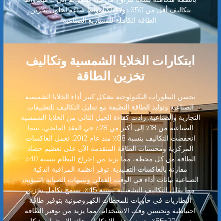
بتكاليف أقل من 350 دولارًا/كيلوواط ساعة لحلول تخزين
الطاقة الكاملة للمشاريع الصناعية.
ابتكارات الخلايا الشمسية وتكاليف
تخزين الطاقة
تحسن التطورات التكنولوجية بشكل كبير أداء الخلايا الشمسية
الصناعية وتوليد الطاقة النظيفة مع تقليل التكاليف للتطبيقات
التجارية والصناعية. زادت كفاءة الجيل التالي من الخلايا الشمسية
الصناعية من 18٪ إلى أكثر من 28٪ في العقد الماضي، بينما
انخفضت التكاليف بنسبة 88٪ منذ عام 2012. تعمل العاكسات
المركزية ومحسنات الطاقة المتقدمة الآن على تعظيم حصاد
الطاقة من كل محطة، مما يزيد من إخراج النظام بنسبة 40٪
مقارنة بالعاكسات التقليدية. توفر أنظمة المراقبة الذكية
الصناعية بيانات أداء في الوقت الفعلي وتنبيهات الصيانة التنبؤية،
مما يقلل التكاليف التشغيلية بنسبة 45٪. يسمح تكامل تخزين
البطاريات في حاويات للمحطات الكهروضوئية بتوفير طاقة
احتياطية وتحسين وقت الاستخدام، مما يزيد من توفير الطاقة