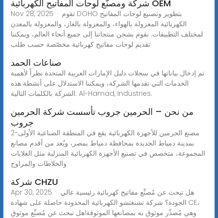
شركة ومصنّع لوحات المفاتيح الكهربائية OEM
Nov 28, 2025 · تقوم DOHO بتطوير وتصنيع لوحات المفاتيح
الكهربائية المعزولة بالهواء، والمعزولة بالغاز، والمعزولة بالمعدن
لمختلف التطبيقات. نقوم بشحن منتجاتنا إلى جميع أنحاء العالم، ويمكننا
تقديم لوحات مفاتيح كهربائية مخصّصة حسب طلب
صناعات الحمد
تم إدخال بياناتها في سجلات دليل الإمارات العربية المتحدة نظراً لأهمية
الخدمات التي تقدمها الشركة، ويمكننا الاستدلال على أنشطة هذه
الشركة بالكلمات التالية: Al-Hamad, Industries.
من نحن – الحرمين جروب تأسست شركة الحرمين
جروب
2-مصنع الحرمين للأجهزة الكهربائية يقع في المنطقة الصناعية الأولى
بمدينة دمياط الجديدة بمحافظة دمياط بمصر، ويُعد من أقدم مصانع
المجموعة، متخصص في تصنيع الأجهزة الكهربائية المنزلية مثل الغلايات
والخلاطات والمراوح
شركة CHZU
Apr 30, 2025 · هل تبحث عن مُصنِّع مفاتيح كهربائية رئيسية عالي
الجودة؟ شركة تشنغتشو الكهربائية المحدودة حاصلة على شهادة CE،
وهي مُصدِّر موثوق به بمصانعها الموثوقة!هل تبحث عن مُصنِّع موثوق