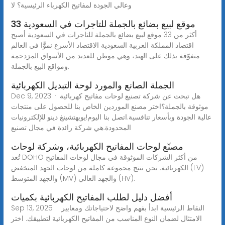
وعالي الجودة لمفاتيح الكهرباء الرئيسية؟ لا
33 موقع لبيع بضائع بالجملة للتاجرات في السعودية
أكثر من 33 موقع لبيع بضائع بالجملة للتاجرات في السعودية أصبح
اقتصاد المملكة العربية السعودية الاقتصاد الأسرع نموًّا في العالم
متفوّقة بذلك على الهند، وهي موطن للعديد من الأسواق المزدحمة
ومواقع البيع بالجملة.
الجملة الصانع والمورد لوحة التبديل الكهربائية
Dec 9, 2023 · هل تبحث عن شركة تصنيع لوحات مفاتيح كهربائية
موثوقة بالجملة؟اختر مصنع الموردين الخاص بنا للحصول على منتجات
عالية الجودة وبأسعار تنافسية.اتصل بنا اليوم!يويهتشينغ دينو للإلكترونيات
المحدودة.هي شركة رائدة في مجال تصنيع
مصنّع لوحات المفاتيح الكهربائية، وشركة لوحات
تُعد DOHO من أكثر الشركات الموثوقة في مجال لوحات المفاتيح
الكهربائية. نحن ننتج مجموعة كاملة من لوحات الجهد المنخفض (LV)
والجهد المتوسط (MV) والجهد العالي (HV).
أفضل دليل لطلب المفاتيح الكهربائية بكميات
Sep 13, 2025 · النقاط الرئيسية ابدأ بفهم واضح لاحتياجاتك ومعايير
الامتثال لضمان النوع المناسب من المفاتيح الكهربائية لتطبيقك. اختر