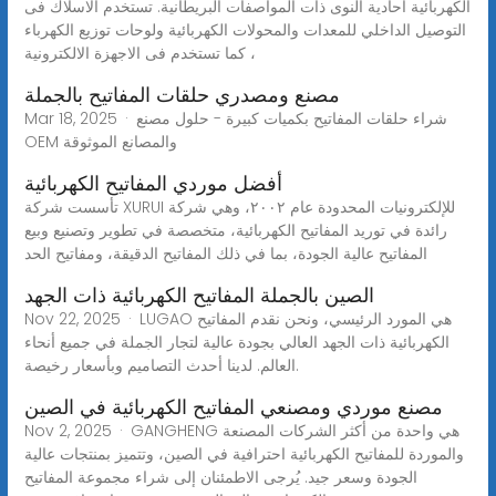
الكهربائية أحادية النوى ذات المواصفات البريطانية. تستخدم الاسلاك فى
التوصيل الداخلي للمعدات والمحولات الكهربائية ولوحات توزيع الكهرباء
، كما تستخدم فى الاجهزة الالكترونية
مصنع ومصدري حلقات المفاتيح بالجملة
Mar 18, 2025 · شراء حلقات المفاتيح بكميات كبيرة - حلول مصنع
OEM والمصانع الموثوقة
أفضل موردي المفاتيح الكهربائية
تأسست شركة XURUI للإلكترونيات المحدودة عام ٢٠٠٢، وهي شركة
رائدة في توريد المفاتيح الكهربائية، متخصصة في تطوير وتصنيع وبيع
المفاتيح عالية الجودة، بما في ذلك المفاتيح الدقيقة، ومفاتيح الحد
الصين بالجملة المفاتيح الكهربائية ذات الجهد
Nov 22, 2025 · LUGAO هي المورد الرئيسي، ونحن نقدم المفاتيح
الكهربائية ذات الجهد العالي بجودة عالية لتجار الجملة في جميع أنحاء
العالم. لدينا أحدث التصاميم وبأسعار رخيصة.
مصنع موردي ومصنعي المفاتيح الكهربائية في الصين
Nov 2, 2025 · GANGHENG هي واحدة من أكثر الشركات المصنعة
والموردة للمفاتيح الكهربائية احترافية في الصين، وتتميز بمنتجات عالية
الجودة وسعر جيد. يُرجى الاطمئنان إلى شراء مجموعة المفاتيح