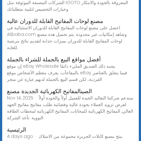
الشركات المصنعة الموثوقة مثل IGOTO المعروفة بالجودة والابتكار
وخيارات التخصيص لتلبية متطلباتك
مصنع لوحات المفاتيح القابلة للدوران عالية
احصل على مصنع لوحات المفاتيح القابلة للدوران الاستثنائية في
Alibaba.com وشاهد إمكانيات غير محدودة. يتم تحميل هذه مصنع
لوحات المفاتيح القابلة للدوران بميزات جذابة لتقديم نتائج مرضية
للغاية.
أفضل مواقع البيع بالجملة للشراء بالجملة
إن موقع eBay Wholesale يشبه ذلك الصديق المليء دائمًا
بالمفاجآت. يعرف معظم الأشخاص موقع eBay فيما يتعلق بالعناصر
الفردية، لكن قسم البيع بالجملة لديهم عبارة عن متجر
الصينالمفاتيح الكهربائية الجديدة مصنع
Nov 14, 2025 · ستدعم شركتنا التقاليد الجيدة للعميل أولاً والجودة أولاً
لغرض تزويد العملاء بجودة عالية وفضائية طلب مفاتيح مفاتيح الجهد
العالي, المفاتيح الكهربائية للمحاثات, المفاتيح الكهربائية لمحطات الطاقة
النووية .تأخذ الشركة
الرئيسية
4 days ago · ينتج مصنع كابلات الجزيرة مجموعة من الاسلاك