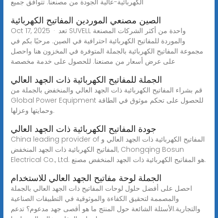
الكهربائية-عالية الجودة من مصنعنا. تتوافق جميع
الصين مصنعي الموردين المفاتيح الكهربائية
Oct 17, 2025 · تعد SUVELL واحدة من أكثر الشركات المصنعة
والموردة للمفاتيح الكهربائية احترافية في الصين. مرحبًا بكم في
مجموعة المفاتيح الكهربائية بالجملة المتوفرة في المخزون هنا واحصل
على عرض أسعار من مصنعنا. للحصول على خدمة مخصصة
الجملة للمفاتيح الكهربائية ذات الجهد العالي
قم بشراء المفاتيح الكهربائية ذات الجهد العالي والمنخفض بالجملة من
Global Power Equipment للحصول على تحكم موثوق في الطاقة
وحمايتها وعزلها.
جودة المفاتيح الكهربائية ذات الجهد العالي
China leading provider of المفاتيح الكهربائية ذات الجهد العالي و
المفاتيح الكهربائية ذات الجهد المنخفض, Chongqing Bosun
Electrical Co., Ltd. هو المفاتيح الكهربائية ذات الجهد المنخفض مصنع.
الجملة لوحة مفاتيح الجهد العالي للاستخدام
احصل على أفضل حلول لوحات المفاتيح ذات الجهد العالي بالجملة
والمصممة لتحقيق الكفاءة والموثوقية في التطبيقات الصناعية
والتجارية.الأسئلة الشائعة حول المنتج ما هو أقصى جهد مدعوم؟ تدعم