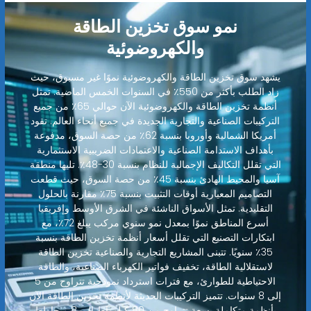
نمو سوق تخزين الطاقة
والكهروضوئية
يشهد سوق تخزين الطاقة والكهروضوئية نموًا غير مسبوق، حيث
زاد الطلب بأكثر من 550٪ في السنوات الخمس الماضية. تمثل
أنظمة تخزين الطاقة والكهروضوئية الآن حوالي 65٪ من جميع
التركيبات الصناعية والتجارية الجديدة في جميع أنحاء العالم. تقود
أمريكا الشمالية وأوروبا بنسبة 62٪ من حصة السوق، مدفوعة
بأهداف الاستدامة الصناعية والاعتمادات الضريبية الاستثمارية
التي تقلل التكاليف الإجمالية للنظام بنسبة 30-48٪. تليها منطقة
آسيا والمحيط الهادئ بنسبة 45٪ من حصة السوق، حيث قطعت
التصاميم المعيارية أوقات التثبيت بنسبة 75٪ مقارنة بالحلول
التقليدية. تمثل الأسواق الناشئة في الشرق الأوسط وإفريقيا
أسرع المناطق نموًا بمعدل نمو سنوي مركب يبلغ 72٪، مع
ابتكارات التصنيع التي تقلل أسعار أنظمة تخزين الطاقة بنسبة
35٪ سنويًا. تتبنى المشاريع التجارية والصناعية تخزين الطاقة
لاستقلالية الطاقة، تخفيف فواتير الكهرباء الصناعية، والطاقة
الاحتياطية للطوارئ، مع فترات استرداد نموذجية تتراوح من 5
إلى 8 سنوات. تتميز التركيبات الحديثة لأنظمة تخزين الطاقة الآن
بأنظمة متكاملة بسعة تتراوح من 80 كيلوواط إلى 8 ميجاواط