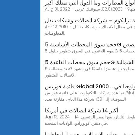
نواع المطارات وما الدول التي تمتلك أكبر
بوتنيك عربي
ترايكوم – شركة اتصالات وشبكات نقل
Apr 12, 2010 · أنـشأت مؤسسة تـرايـكوم عام 1990 في الرياض و تم افتتاح الفرع الثاني في جدة عام 1995 ،كأحـدى المؤسسات الـرائدة في مجال الاتصالات وشـبكات نقـل
المعلومـات.
 وتحليل الحصص
في أمريكا الشمالية
تعد محطات 5G الأساسية ضرورية لتلبية هذه المطالب من خلال توفير البنية التحتية اللازمة للاتصال عالي السرعة ومنخفض الكمون والموثوق، مما يجعلها عنصرًا حاسمًا في مشهد
الاتصالات المتطور.
كات التكنولوجيا في
نما عدد شركات التكنولوجيا على قائمة فوربس Global 2000، وهي الإصدار السنوي لأكبر الشركات في العالم والذي يصنف الشركات من حيث الإيرادات والأرباح والأصول والقيمة
السوقية، إلى 169 شركة هذا العام، مقارنة بعدد
أكبر 14 شركة اتصالات في أمريكا
Jan 13, 2024 · 14. شركه واو احتلت شركة واو المرتبة التاسعة من بين اكبر شركات تزويد خطوط الاتصالات في امريكا. والتي بدأت ايضا في تزويد خطوط التلفاز، يقع المقر الرئيسي
في دنفر، كولورادو، الولايات المتحدة.
وق معدات الاتصالات، حصتها، اتجاهاتها