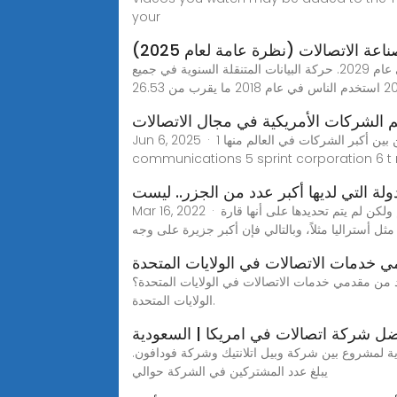
your
ة الاتصالات (نظرة عامة لعام 2025)
من المتوقع أن يصل متوسط استخدام بيانات الهاتف المحمول الشهري لكل هاتف ذكي في أمريكا الشمالية إلى 56 جيجابايت في عام 2029. حركة البيانات المتنقلة السنوية في جميع
 الشركات الأمريكية في مجال الاتصالات
Jun 6, 2025 · تعد الشركات الأمريكية في مجال الاتصالات من بين أكبر الشركات في العالم منها 1 at t 2 verizon communications 3 comcast corporation 4 charter
communications 5 sprint corporation 6 t 
ولة التي لديها أكبر عدد من الجزر.. ليست
Mar 16, 2022 · الدولة التي لديها أكبر عدد من الجزر يتميّز العالم بمئات الآلاف من الجزر، التي تم تصنيفها على أنها كتل أرضية فوق الماء بشكل دائم ولكن لم يتم تحديدها على أنها قارة
مثل أستراليا مثلاً، وبالتالي فإن أكبر جزيرة على وجه
ي خدمات الاتصالات في الولايات المتحدة
 خدمات الاتصالات في الولايات المتحدة؟ California, Texas, و Florida هي أفضل 3 ولايات بأكبر عدد من مقدمي خدمات الاتصالات في
الولايات المتحدة.
ل شركة اتصالات في امريكا | السعودية
يرلس للاتصالات تعتبر شركة فيرزون من اكبر واعرق شركات الاتصالات في امريكا، والتي تأسست سنه1998 كبداية لمشروع بين شركة وبيل اتلانتيك وشركة فودافون.
يبلغ عدد المشتركين في الشركة حوالي