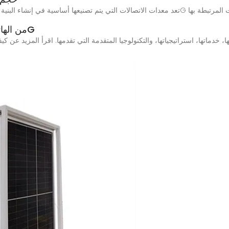
شركة إيه تي آند تي (AT&T) : من الهاتف إلى 5G