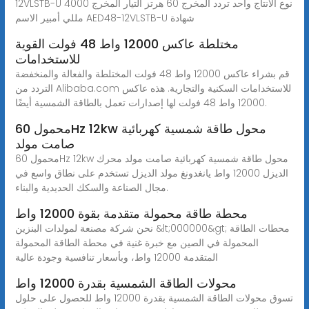
12VLSTB-U نوع الانتاج واحد تردد المخرج 60 هرتز التيار المخرج 4000
مللي أمبير الاسم AED48-12VLSTB-U شهادة
مختلطة عاكس 12000 واط 48 فولت القوية
للاستخدامات
قم بشراء عاكس 12000 واط 48 فولت المختلطة والفعالة والمنخفضة
التردد من Alibaba.com للاستخدامات السكنية والتجارية. هذه عاكس
12000 واط 48 فولت لها إصدارات تعمل بالطاقة الشمسية أيضًا.
محمول 60Hz 12kw محول طاقة شمسية كهربائية
صامت مولد
محمول 60Hz 12kw محول طاقة شمسية كهربائية صامت مولد محرك
الديزل 12000 واط يانغدونغ مولد الديزل تستخدم على نطاق واسع في
مجال الصناعة والسكك الحديدية والبناء.
محطة طاقة محمولة متقدمة بقوة 12000 واط
نحن شركة مصنعة لمولدات البنزين &lt;000000&gt; محطات الطاقة
المحمولة في الصين مع خبرة غنية في محطة الطاقة المحمولة
المتقدمة 12000 واط، وبأسعار تنافسية وجودة عالية
محولات الطاقة الشمسية بقدرة 12000 واط
تسوق محولات الطاقة الشمسية بقدرة 12000 واط للحصول على حلول