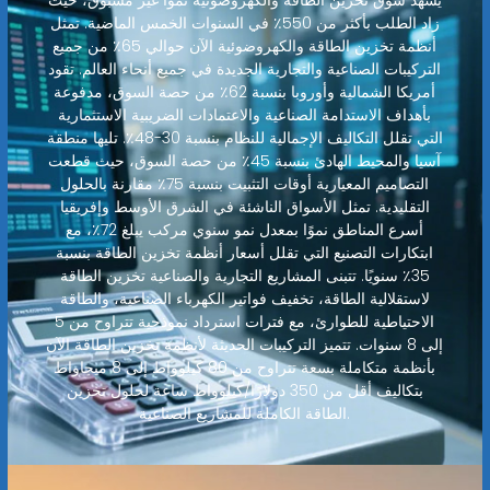
يشهد سوق تخزين الطاقة والكهروضوئية نموًا غير مسبوق، حيث
زاد الطلب بأكثر من 550٪ في السنوات الخمس الماضية. تمثل
أنظمة تخزين الطاقة والكهروضوئية الآن حوالي 65٪ من جميع
التركيبات الصناعية والتجارية الجديدة في جميع أنحاء العالم. تقود
أمريكا الشمالية وأوروبا بنسبة 62٪ من حصة السوق، مدفوعة
بأهداف الاستدامة الصناعية والاعتمادات الضريبية الاستثمارية
التي تقلل التكاليف الإجمالية للنظام بنسبة 30-48٪. تليها منطقة
آسيا والمحيط الهادئ بنسبة 45٪ من حصة السوق، حيث قطعت
التصاميم المعيارية أوقات التثبيت بنسبة 75٪ مقارنة بالحلول
التقليدية. تمثل الأسواق الناشئة في الشرق الأوسط وإفريقيا
أسرع المناطق نموًا بمعدل نمو سنوي مركب يبلغ 72٪، مع
ابتكارات التصنيع التي تقلل أسعار أنظمة تخزين الطاقة بنسبة
35٪ سنويًا. تتبنى المشاريع التجارية والصناعية تخزين الطاقة
لاستقلالية الطاقة، تخفيف فواتير الكهرباء الصناعية، والطاقة
الاحتياطية للطوارئ، مع فترات استرداد نموذجية تتراوح من 5
إلى 8 سنوات. تتميز التركيبات الحديثة لأنظمة تخزين الطاقة الآن
بأنظمة متكاملة بسعة تتراوح من 80 كيلوواط إلى 8 ميجاواط
بتكاليف أقل من 350 دولارًا/كيلوواط ساعة لحلول تخزين
الطاقة الكاملة للمشاريع الصناعية.