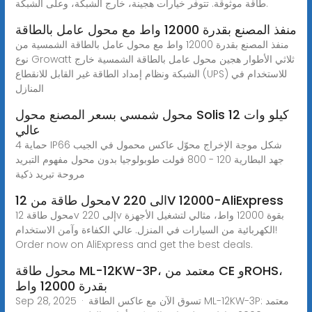
طاقة موثوقة. تتوفر خيارات هجينة، خارج الشبكة، وعلى الشبكة.
منفذ المصنع بقدرة 12000 واط مع محول عامل بالطاقة
منفذ المصنع بقدرة 12000 واط مع محول عامل بالطاقة الشمسية من
نوع Growatt ثلاثي الأطوار هجين محول عامل بالطاقة الشمسية خارج
الشبكة ونظام إمداد الطاقة غير القابل للانقطاع (UPS) للاستخدام في
المنازل
محول شمسي بسعر المصنع محول Solis 12 كيلو وات
عالي
4 حماية IP66 شكل موجة الإخراج محوّل عاكس محمول في الجيب
جهد البطارية 120 - 800 فولت طوبولوجيا بدون محول مفهوم التبريد
مروحة تبريد ذكية
محول طاقة من 12V الى 220V 12000-AliExpress
محول طاقة 12v إلى 220v بقوة 12000 واط، مثالي لتشغيل الأجهزة
الكهربائية من السيارات في المنزل. عالي الكفاءة وآمن الاستخدام!
Order now on AliExpress and get the best deals.
محول طاقة ML-12KW-3P، معتمد من CE وROHS،
بقدرة 12000 واط
Sep 28, 2025 · تسوق الآن مع عاكس الطاقة ML-12KW-3P: معتمد