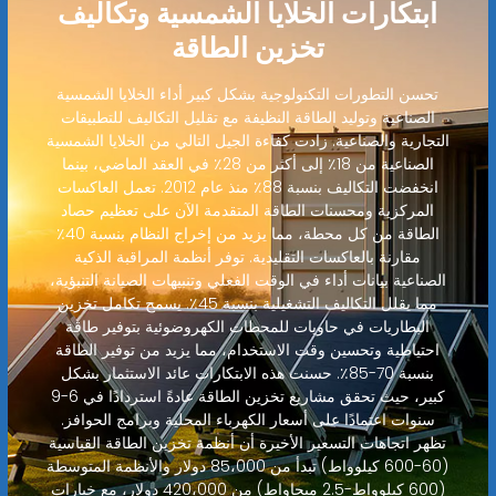
ابتكارات الخلايا الشمسية وتكاليف
تخزين الطاقة
تحسن التطورات التكنولوجية بشكل كبير أداء الخلايا الشمسية
الصناعية وتوليد الطاقة النظيفة مع تقليل التكاليف للتطبيقات
التجارية والصناعية. زادت كفاءة الجيل التالي من الخلايا الشمسية
الصناعية من 18٪ إلى أكثر من 28٪ في العقد الماضي، بينما
انخفضت التكاليف بنسبة 88٪ منذ عام 2012. تعمل العاكسات
المركزية ومحسنات الطاقة المتقدمة الآن على تعظيم حصاد
الطاقة من كل محطة، مما يزيد من إخراج النظام بنسبة 40٪
مقارنة بالعاكسات التقليدية. توفر أنظمة المراقبة الذكية
الصناعية بيانات أداء في الوقت الفعلي وتنبيهات الصيانة التنبؤية،
مما يقلل التكاليف التشغيلية بنسبة 45٪. يسمح تكامل تخزين
البطاريات في حاويات للمحطات الكهروضوئية بتوفير طاقة
احتياطية وتحسين وقت الاستخدام، مما يزيد من توفير الطاقة
بنسبة 70-85٪. حسنت هذه الابتكارات عائد الاستثمار بشكل
كبير، حيث تحقق مشاريع تخزين الطاقة عادةً استردادًا في 6-9
سنوات اعتمادًا على أسعار الكهرباء المحلية وبرامج الحوافز.
تظهر اتجاهات التسعير الأخيرة أن أنظمة تخزين الطاقة القياسية
(60-600 كيلوواط) تبدأ من 85،000 دولار والأنظمة المتوسطة
(600 كيلوواط-2.5 ميجاواط) من 420،000 دولار، مع خيارات