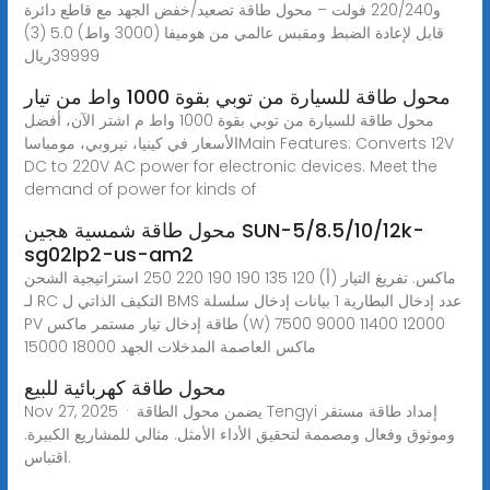
و220/240 فولت – محول طاقة تصعيد/خفض الجهد مع قاطع دائرة
قابل لإعادة الضبط ومقبس عالمي من هوميفا (3000 واط) 5.0 (3)
محول طاقة للسيارة من توبي بقوة 1000 واط من تيار
محول طاقة للسيارة من توبي بقوة 1000 واط م اشتر الآن، أفضل
الأسعار في كينيا، نيروبي، مومباساMain Features: Converts 12V
DC to 220V AC power for electronic devices. Meet the
demand of power for kinds of
محول طاقة شمسية هجين SUN-5/8.5/10/12k-
sg02lp2-us-am2
ماكس. تفريغ التيار (أ) 120 135 190 190 220 250 استراتيجية الشحن
لـ RC التكيف الذاتي ل BMS عدد إدخال البطارية 1 بيانات إدخال سلسلة
PV طاقة إدخال تيار مستمر ماكس (W) 7500 9000 11400 12000
15000 18000 ماكس العاصمة المدخلات الجهد
محول طاقة كهربائية للبيع
Nov 27, 2025 · يضمن محول الطاقة Tengyi إمداد طاقة مستقر
وموثوق وفعال ومصممة لتحقيق الأداء الأمثل. مثالي للمشاريع الكبيرة.
اقتباس.