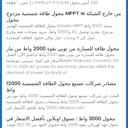
240 أمبير محول ٢٬٦١٧٫٣٨-‏٣٬٧٣٩٫١٢ د.إ.‏ لمين: 1 قطعة
محول طاقة شمسية مزدوج MPPT w من خارج الشبكة
محول
محول الطاقة الشمسية الهجين Double MPPT بسعة 11000 واط
و12000 واط، مزود بموجات نقية وخرج AC مزدوج، بقدرة توصيل
تصل إلى 9 وحدات. خيار مثالي لحلول الطاقة المتجددة.
محول طاقة للسيارة من توبي بقوة 2000 واط من تيار
محول طاقة للسيارة من توبي بقوة 2000 واط م اشتر الآن، أفضل
الأسعار في كينيا، نيروبي، مومباساMain Features: Converts 12V
DC to 220V AC power for electronic devices. Meet the
demand of power for kinds of
مصادر شركات تصنيع محول الطاقة الشمسية 12000
واط
البحث عن شركات تصنيع محول الطاقة الشمسية 12000 واط موردين
محول الطاقة الشمسية 12000 واط ومنتجات محول الطاقة الشمسية
12000 واط بأفضل الأسعار في Alibaba.com
محول 3000 واط : تسوق اونلاين بأفضل الاسعار في
محول جهد كهربائي بقوة 3000 واط لتحويل الجهد بين 110 /120 فولت