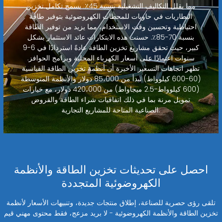
مما يقلل التكاليف التشغيلية بنسبة 45٪. يسمح تكامل تخزين
البطاريات في حاويات للمحطات الكهروضوئية بتوفير طاقة
احتياطية وتحسين وقت الاستخدام، مما يزيد من توفير الطاقة
بنسبة 70-85٪. حسنت هذه الابتكارات عائد الاستثمار بشكل
كبير، حيث تحقق مشاريع تخزين الطاقة عادةً استردادًا في 6-9
سنوات اعتمادًا على أسعار الكهرباء المحلية وبرامج الحوافز.
تظهر اتجاهات التسعير الأخيرة أن أنظمة تخزين الطاقة القياسية
(60-600 كيلوواط) تبدأ من 85،000 دولار والأنظمة المتوسطة
(600 كيلوواط-2.5 ميجاواط) من 420،000 دولار، مع خيارات
تمويل مرنة بما في ذلك اتفاقيات شراء الطاقة والقروض
الصناعية المتاحة للمشاريع التجارية.
احصل على تحديثات تخزين الطاقة والأنظمة
الكهروضوئية المتجددة
تلقى رؤى حصرية للصناعة، إطلاق منتجات جديدة، وتنبيهات الأسعار لأنظمة
تخزين الطاقة والأنظمة الكهروضوئية - لا بريد مزعج، فقط محتوى مهني قيم