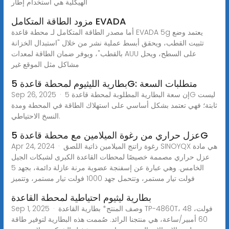
الهيكلية هي استخدام إطار
مزود الطاقة المتكامل EVADA
أما مصدر الطاقة المتكامل لـ محطة قاعدة EVADA 5g يعتمد وضع
تثبيت القطب، ويحقق أبسط عملية نشر من خلال "استبدال الخزانة
بالقطب"، ويوفر ضمان الطاقة لمعدات AUU على السطح، ويحل
مشاكل مثل الموقع غير
بطارية الليثيوم لمحطة قاعدة 5G: متطلبات السعة
Sep 26, 2025 · إن سعة البطارية المطلوبة لمحطة قاعدة 5G ليست
ثابتة؛ فهي تعتمد بشكل أساسي على استهلاك الطاقة في المحطة ومدة
النسخ الاحتياطي.
عزل حراري من رغوة الميلامين مع محطة قاعدة 5G
Apr 24, 2024 · رغوة راتنج الميلامين ذاتية اللصق SINOYQX هي مادة
عزل حراري مصممة خصيصًا لمحطات القاعدة الكبرى لشبكات الجيل
الخامس. وهي عبارة عن إسفنجة عضوية مرنة عازلة دائمة، بجهد 5
فولت تيار مستمر، وتتحمل جهد 1000 فولت تيار مستمر، وتتميز
بطارية ليثيوم احتياطية لمحطة القاعدة
Sep 1, 2025 · وصف المنتج* بطارية القاعدة TP-4860T، 48 فولت،
60 أمبير/ساعة، هي منتجنا الرائد. صُممت هذه البطارية لتوفير طاقة