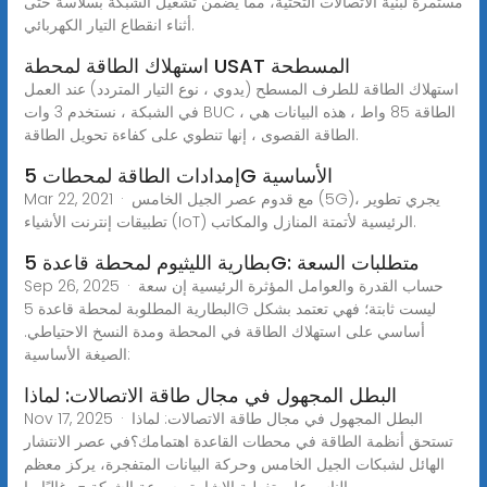
مستمرة لبنية الاتصالات التحتية، مما يضمن تشغيل الشبكة بسلاسة حتى
أثناء انقطاع التيار الكهربائي.
استهلاك الطاقة لمحطة USAT المسطحة
استهلاك الطاقة للطرف المسطح (يدوي ، نوع التيار المتردد) عند العمل
في الشبكة ، نستخدم 3 وات BUC ، الطاقة 85 واط ، هذه البيانات هي
الطاقة القصوى ، إنها تنطوي على كفاءة تحويل الطاقة.
إمدادات الطاقة لمحطات 5G الأساسية
Mar 22, 2021 · مع قدوم عصر الجيل الخامس (5G)، يجري تطوير
تطبيقات إنترنت الأشياء (IoT) الرئيسية لأتمتة المنازل والمكاتب.
بطارية الليثيوم لمحطة قاعدة 5G: متطلبات السعة
Sep 26, 2025 · حساب القدرة والعوامل المؤثرة الرئيسية إن سعة
البطارية المطلوبة لمحطة قاعدة 5G ليست ثابتة؛ فهي تعتمد بشكل
أساسي على استهلاك الطاقة في المحطة ومدة النسخ الاحتياطي.
الصيغة الأساسية:
البطل المجهول في مجال طاقة الاتصالات: لماذا
Nov 17, 2025 · البطل المجهول في مجال طاقة الاتصالات: لماذا
تستحق أنظمة الطاقة في محطات القاعدة اهتمامك؟في عصر الانتشار
الهائل لشبكات الجيل الخامس وحركة البيانات المتفجرة، يركز معظم
الناس على تغطية الإشارة وسرعة الشبكة - وغالبًا ما