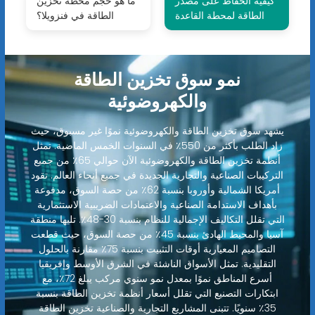
كيفية الحفاظ على مصدر
ما هو حجم محطة تخزين
الطاقة لمحطة القاعدة
الطاقة في فنزويلا؟
نمو سوق تخزين الطاقة
والكهروضوئية
يشهد سوق تخزين الطاقة والكهروضوئية نموًا غير مسبوق، حيث
زاد الطلب بأكثر من 550٪ في السنوات الخمس الماضية. تمثل
أنظمة تخزين الطاقة والكهروضوئية الآن حوالي 65٪ من جميع
التركيبات الصناعية والتجارية الجديدة في جميع أنحاء العالم. تقود
أمريكا الشمالية وأوروبا بنسبة 62٪ من حصة السوق، مدفوعة
بأهداف الاستدامة الصناعية والاعتمادات الضريبية الاستثمارية
التي تقلل التكاليف الإجمالية للنظام بنسبة 30-48٪. تليها منطقة
آسيا والمحيط الهادئ بنسبة 45٪ من حصة السوق، حيث قطعت
التصاميم المعيارية أوقات التثبيت بنسبة 75٪ مقارنة بالحلول
التقليدية. تمثل الأسواق الناشئة في الشرق الأوسط وإفريقيا
أسرع المناطق نموًا بمعدل نمو سنوي مركب يبلغ 72٪، مع
ابتكارات التصنيع التي تقلل أسعار أنظمة تخزين الطاقة بنسبة
35٪ سنويًا. تتبنى المشاريع التجارية والصناعية تخزين الطاقة