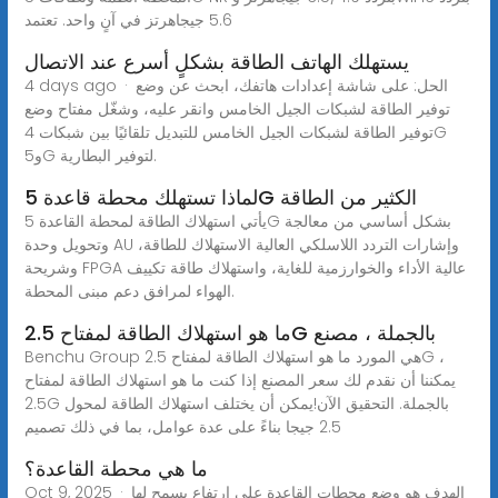
5.6 جيجاهرتز في آنٍ واحد. تعتمد
يستهلك الهاتف الطاقة بشكلٍ أسرع عند الاتصال
4 days ago · الحل: على شاشة إعدادات هاتفك، ابحث عن وضع
توفير الطاقة لشبكات الجيل الخامس وانقر عليه، وشغّل مفتاح وضع
توفير الطاقة لشبكات الجيل الخامس للتبديل تلقائيًا بين شبكات 4G
و5G لتوفير البطارية.
لماذا تستهلك محطة قاعدة 5G الكثير من الطاقة
يأتي استهلاك الطاقة لمحطة القاعدة 5G بشكل أساسي من معالجة
وتحويل وحدة AU وإشارات التردد اللاسلكي العالية الاستهلاك للطاقة،
وشريحة FPGA عالية الأداء والخوارزمية للغاية، واستهلاك طاقة تكييف
الهواء لمرافق دعم مبنى المحطة.
ما هو استهلاك الطاقة لمفتاح 2.5G بالجملة ، مصنع
Benchu Group هي المورد ما هو استهلاك الطاقة لمفتاح 2.5G ،
يمكننا أن نقدم لك سعر المصنع إذا كنت ما هو استهلاك الطاقة لمفتاح
2.5G بالجملة. التحقيق الآن!يمكن أن يختلف استهلاك الطاقة لمحول
2.5 جيجا بناءً على عدة عوامل، بما في ذلك تصميم
ما هي محطة القاعدة؟
Oct 9, 2025 · الهدف هو وضع محطات القاعدة على ارتفاع يسمح لها