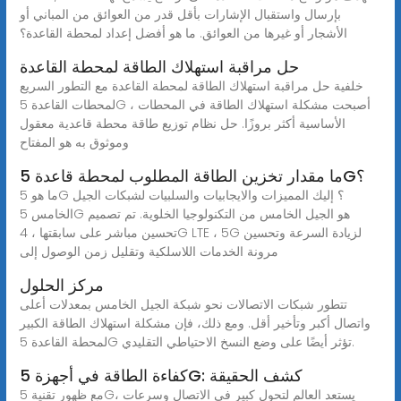
بإرسال واستقبال الإشارات بأقل قدر من العوائق من المباني أو
الأشجار أو غيرها من العوائق. ما هو أفضل إعداد لمحطة القاعدة؟
حل مراقبة استهلاك الطاقة لمحطة القاعدة
خلفية حل مراقبة استهلاك الطاقة لمحطة القاعدة مع التطور السريع
لمحطات القاعدة 5G ، أصبحت مشكلة استهلاك الطاقة في المحطات
الأساسية أكثر بروزًا. حل نظام توزيع طاقة محطة قاعدية معقول
وموثوق به هو المفتاح
ما مقدار تخزين الطاقة المطلوب لمحطة قاعدة 5G؟
ما هو 5G ؟ إليك المميزات والايجابيات والسلبيات لشبكات الجيل
الخامس 5G هو الجيل الخامس من التكنولوجيا الخلوية. تم تصميم
تحسين مباشر على سابقتها ، 4G LTE ، 5G لزيادة السرعة وتحسين
مرونة الخدمات اللاسلكية وتقليل زمن الوصول إلى
مركز الحلول
تتطور شبكات الاتصالات نحو شبكة الجيل الخامس بمعدلات أعلى
واتصال أكبر وتأخير أقل. ومع ذلك، فإن مشكلة استهلاك الطاقة الكبير
لمحطة القاعدة 5G تؤثر أيضًا على وضع النسخ الاحتياطي التقليدي.
كفاءة الطاقة في أجهزة 5G: كشف الحقيقة
مع ظهور تقنية 5G، يستعد العالم لتحول كبير في الاتصال وسرعات