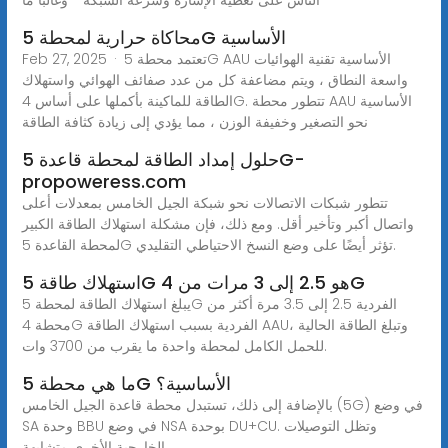
محاكاة حرارية لمحطة 5G الأساسية
Feb 27, 2025 · تعتمد محطة 5G AAU الأساسية تقنية الهوائيات
واسعة النطاق ، ويتم مضاعفة كل من عدد صفائف الهوائي واستهلاك
الطاقة للماكينة بأكملها على أساس 4G. تتطور محطة AAU الأساسية
نحو التصغير وخفيفة الوزن ، مما يؤدي إلى زيادة كثافة الطاقة
حلول إمداد الطاقة لمحطة قاعدة 5G-
propoweress.com
تتطور شبكات الاتصالات نحو شبكة الجيل الخامس بمعدلات أعلى
واتصال أكبر وتأخير أقل. ومع ذلك، فإن مشكلة استهلاك الطاقة الكبير
لمحطة القاعدة 5G تؤثر أيضًا على وضع النسخ الاحتياطي التقليدي.
استهلاك طاقة 5G هو 2.5 إلى 3 مرات من 4G
يبلغ استهلاك الطاقة لمحطة 5G الفردية 2.5 إلى 3.5 مرة أكثر من
محطة 4G الفردية بسبب استهلاك الطاقة AAU، وتبلغ الطاقة الحالية
للحمل الكامل لمحطة واحدة ما يقرب من 3700 وات.
ما هي محطة 5G الأساسية؟
بالإضافة إلى ذلك، تستبدل محطة قاعدة الجيل الخامس (5G) في وضع
SA وحدة BBU في وضع NSA بوحدة DU+CU. وتظل التوصيلات
الخارجية الأخرى متشابهة.