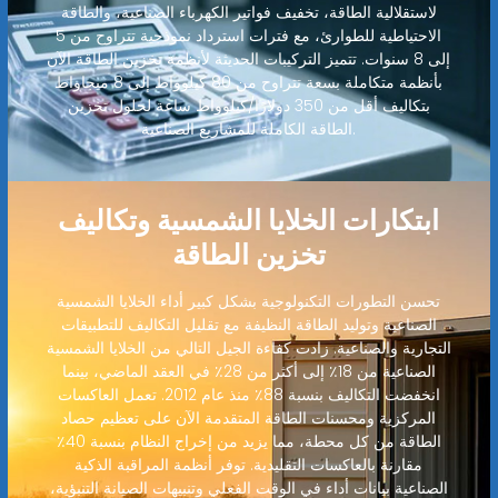
لاستقلالية الطاقة، تخفيف فواتير الكهرباء الصناعية، والطاقة
الاحتياطية للطوارئ، مع فترات استرداد نموذجية تتراوح من 5
إلى 8 سنوات. تتميز التركيبات الحديثة لأنظمة تخزين الطاقة الآن
بأنظمة متكاملة بسعة تتراوح من 80 كيلوواط إلى 8 ميجاواط
بتكاليف أقل من 350 دولارًا/كيلوواط ساعة لحلول تخزين
الطاقة الكاملة للمشاريع الصناعية.
ابتكارات الخلايا الشمسية وتكاليف
تخزين الطاقة
تحسن التطورات التكنولوجية بشكل كبير أداء الخلايا الشمسية
الصناعية وتوليد الطاقة النظيفة مع تقليل التكاليف للتطبيقات
التجارية والصناعية. زادت كفاءة الجيل التالي من الخلايا الشمسية
الصناعية من 18٪ إلى أكثر من 28٪ في العقد الماضي، بينما
انخفضت التكاليف بنسبة 88٪ منذ عام 2012. تعمل العاكسات
المركزية ومحسنات الطاقة المتقدمة الآن على تعظيم حصاد
الطاقة من كل محطة، مما يزيد من إخراج النظام بنسبة 40٪
مقارنة بالعاكسات التقليدية. توفر أنظمة المراقبة الذكية
الصناعية بيانات أداء في الوقت الفعلي وتنبيهات الصيانة التنبؤية،