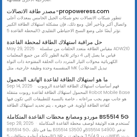
مصدر طاقة الاتصالات-propoweress.com
تتطور شبكات الاتصالات نحو شبكات الجيل الخامس بمعدلات أعلى
واتصال أكبر وتأخير أقل. ومع ذلك، فإن مشكلة استهلاك الطاقة الكبير
لمحطة القاعدة 5G تؤثر أيضًا على وضع النسخ الاحتياطي التقليدي.
حل مراقبة استهلاك الطاقة لمحطة القاعدة
May 29, 2025 · مقياس الطاقة متعدد الحلقات من سلسلة ADW210
قياس ما يصل إلى 4 دوائر ثلاثية الطور تأكد من جميع المعلمات
الكهربائية محولات التيار المتردد ذات الحلقة المفتوحة ذات النواة
المنقسمة وحدة وظيفة خارجية، مثل MK (تبديل المدخلات
ما هو استهلاك الطاقة لقاعدة الهاتف المحمول
Sep 14, 2025 · فهم أساسيات استهلاك الطاقة القاعدة الروبوت
المحمول استهلاك الطاقة لقاعدة روبوت متنقلة Robot Mobile Base
هو جانب مهم يجب مراعاته ، خاصة بالنسبة للتطبيقات التي تكون فيها
كفاءة الطاقة أولوية. في جوهره ، يتم تحديد استهلاك الطاقة
موردو ومصانع محطات القاعدة المتكاملة BS5514 5G
Sep 28, 2025 · تُستخدم هذه الوثيقة لوصف محطة القاعدة المتكاملة
BS5514 5G، بما في ذلك BS5514 S3500 وBS5514 S4900. تدعم
المحطة أنظمة ونطاقات 5G NR بتردد 3.5/4.9 جيجاهرتز وWIFI6 بتردد