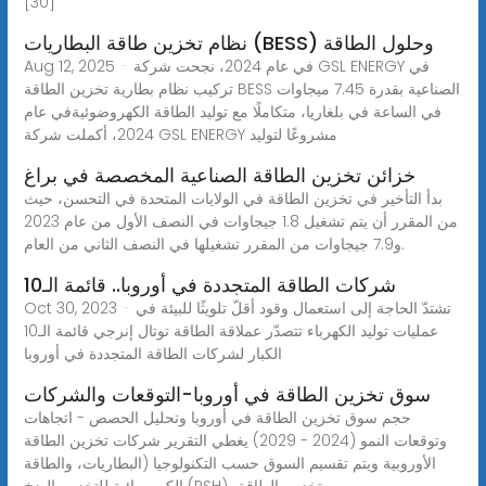
[30]
نظام تخزين طاقة البطاريات (BESS) وحلول الطاقة
Aug 12, 2025 · في عام 2024، نجحت شركة GSL ENERGY في
تركيب نظام بطارية تخزين الطاقة BESS الصناعية بقدرة 7.45 ميجاوات
في الساعة في بلغاريا، متكاملًا مع توليد الطاقة الكهروضوئيةفي عام
2024، أكملت شركة GSL ENERGY مشروعًا لتوليد
خزائن تخزين الطاقة الصناعية المخصصة في براغ
بدأ التأخير في تخزين الطاقة في الولايات المتحدة في التحسن، حيث
من المقرر أن يتم تشغيل 1.8 جيجاوات في النصف الأول من عام 2023
و7.9 جيجاوات من المقرر تشغيلها في النصف الثاني من العام.
شركات الطاقة المتجددة في أوروبا.. قائمة الـ10
Oct 30, 2023 · تشتدّ الحاجة إلى استعمال وقود أقلّ تلويثًا للبيئة في
عمليات توليد الكهرباء تتصدّر عملاقة الطاقة توتال إنرجي قائمة الـ10
الكبار لشركات الطاقة المتجددة في أوروبا
سوق تخزين الطاقة في أوروبا-التوقعات والشركات
حجم سوق تخزين الطاقة في أوروبا وتحليل الحصص - اتجاهات
وتوقعات النمو (2024 - 2029) يغطي التقرير شركات تخزين الطاقة
الأوروبية ويتم تقسيم السوق حسب التكنولوجيا (البطاريات، والطاقة
الكهرومائية للتخزين الضخ (PSH)، وتخزين الطاقة