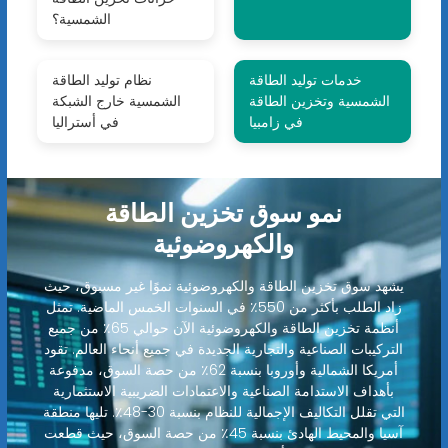
الشمسية؟
خدمات توليد الطاقة
نظام توليد الطاقة
الشمسية وتخزين الطاقة
الشمسية خارج الشبكة
في زامبيا
في أستراليا
نمو سوق تخزين الطاقة
والكهروضوئية
يشهد سوق تخزين الطاقة والكهروضوئية نموًا غير مسبوق، حيث
زاد الطلب بأكثر من 550٪ في السنوات الخمس الماضية. تمثل
أنظمة تخزين الطاقة والكهروضوئية الآن حوالي 65٪ من جميع
التركيبات الصناعية والتجارية الجديدة في جميع أنحاء العالم. تقود
أمريكا الشمالية وأوروبا بنسبة 62٪ من حصة السوق، مدفوعة
بأهداف الاستدامة الصناعية والاعتمادات الضريبية الاستثمارية
التي تقلل التكاليف الإجمالية للنظام بنسبة 30-48٪. تليها منطقة
آسيا والمحيط الهادئ بنسبة 45٪ من حصة السوق، حيث قطعت