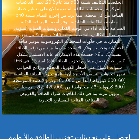
انخفضت التكاليف بنسبة 88٪ منذ عام 2012. تعمل العاكسات
المركزية ومحسنات الطاقة المتقدمة الآن على تعظيم حصاد
الطاقة من كل محطة، مما يزيد من إخراج النظام بنسبة 40٪
مقارنة بالعاكسات التقليدية. توفر أنظمة المراقبة الذكية
الصناعية بيانات أداء في الوقت الفعلي وتنبيهات الصيانة التنبؤية،
مما يقلل التكاليف التشغيلية بنسبة 45٪. يسمح تكامل تخزين
البطاريات في حاويات للمحطات الكهروضوئية بتوفير طاقة
احتياطية وتحسين وقت الاستخدام، مما يزيد من توفير الطاقة
بنسبة 70-85٪. حسنت هذه الابتكارات عائد الاستثمار بشكل
كبير، حيث تحقق مشاريع تخزين الطاقة عادةً استردادًا في 6-9
سنوات اعتمادًا على أسعار الكهرباء المحلية وبرامج الحوافز.
تظهر اتجاهات التسعير الأخيرة أن أنظمة تخزين الطاقة القياسية
(60-600 كيلوواط) تبدأ من 85،000 دولار والأنظمة المتوسطة
(600 كيلوواط-2.5 ميجاواط) من 420،000 دولار، مع خيارات
تمويل مرنة بما في ذلك اتفاقيات شراء الطاقة والقروض
الصناعية المتاحة للمشاريع التجارية.
احصل على تحديثات تخزين الطاقة والأنظمة