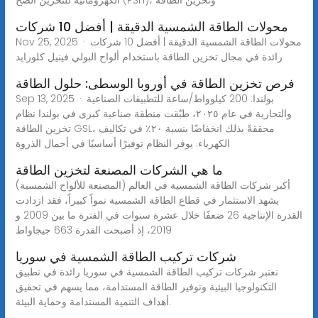
محولات الطاقة الشمسية الدقيقة | أفضل 10 شركات
Nov 25, 2025 · محولات الطاقة الشمسية الدقيقة | أفضل 10 شركات
رائدة في مجال تخزين الطاقة باستخدام ألواح البولي فينيل كلورايد
فرص تخزين الطاقة في أوروبا الوسطى: حلول الطاقة
Sep 13, 2025 · بولندا: 200 كيلوواط/ساعة للتطبيقات الصناعية
والتجارية في عام ٢٠٢٥، طبّقت منطقة صناعية كبرى في بولندا نظام
تخزين الطاقة GSL، محققةً بذلك انخفاضًا بنسبة ٢٠٪ في تكاليف
الكهرباء. يوفر النظام توفيرًا أساسيًا في أحمال الذروة
ما هي الشركات المصنعة لتخزين الطاقة
أكبر شركات الطاقة الشمسية في العالم (المصنعة للألواح الشمسية)
يشهد الاستثمار في قطاع الطاقة الشمسية نمواً كبيراً، فقد ازدادت
القدرة الإنتاجية 26 ضعفًا خلال عشرة سنوات في الفترة ما بين 2009 و
2019، إذ أصبحت القدرة 663 جيجاواط
شركات تركيب الطاقة الشمسية في سوريا
تعتبر شركات تركيب الطاقة الشمسية في سوريا رائدة في تطبيق
التكنولوجيا البيئية وتوفير الطاقة المستدامة، مما يسهم في تحقيق
أهداف التنمية المستدامة وحماية البيئة.