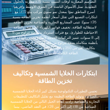
التصاميم المعيارية أوقات التثبيت بنسبة 75٪ مقارنة بالحلول
التقليدية. تمثل الأسواق الناشئة في الشرق الأوسط وإفريقيا
أسرع المناطق نموًا بمعدل نمو سنوي مركب يبلغ 72٪، مع
ابتكارات التصنيع التي تقلل أسعار أنظمة تخزين الطاقة بنسبة
35٪ سنويًا. تتبنى المشاريع التجارية والصناعية تخزين الطاقة
لاستقلالية الطاقة، تخفيف فواتير الكهرباء الصناعية، والطاقة
الاحتياطية للطوارئ، مع فترات استرداد نموذجية تتراوح من 5
إلى 8 سنوات. تتميز التركيبات الحديثة لأنظمة تخزين الطاقة الآن
بأنظمة متكاملة بسعة تتراوح من 80 كيلوواط إلى 8 ميجاواط
بتكاليف أقل من 350 دولارًا/كيلوواط ساعة لحلول تخزين
الطاقة الكاملة للمشاريع الصناعية.
ابتكارات الخلايا الشمسية وتكاليف
تخزين الطاقة
تحسن التطورات التكنولوجية بشكل كبير أداء الخلايا الشمسية
الصناعية وتوليد الطاقة النظيفة مع تقليل التكاليف للتطبيقات
التجارية والصناعية. زادت كفاءة الجيل التالي من الخلايا الشمسية
الصناعية من 18٪ إلى أكثر من 28٪ في العقد الماضي، بينما