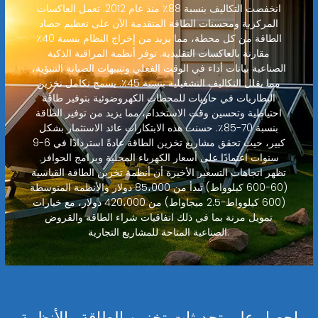
انخفضت التكاليف بنسبة 88٪ منذ عام 2012. تعمل العاكسات
المركزية ومحسنات الطاقة المتقدمة الآن على تعظيم حصاد
الطاقة من كل محطة، مما يزيد من إخراج النظام بنسبة 40٪
مقارنة بالعاكسات التقليدية. توفر أنظمة المراقبة الذكية
الصناعية بيانات أداء في الوقت الفعلي وتنبيهات الصيانة التنبؤية،
مما يقلل التكاليف التشغيلية بنسبة 45٪. يسمح تكامل تخزين
البطاريات في حاويات للمحطات الكهروضوئية بتوفير طاقة
احتياطية وتحسين وقت الاستخدام، مما يزيد من توفير الطاقة
بنسبة 70-85٪. حسنت هذه الابتكارات عائد الاستثمار بشكل
كبير، حيث تحقق مشاريع تخزين الطاقة عادةً استردادًا في 6-9
سنوات اعتمادًا على أسعار الكهرباء المحلية وبرامج الحوافز.
تظهر اتجاهات التسعير الأخيرة أن أنظمة تخزين الطاقة القياسية
(60-600 كيلوواط) تبدأ من 85،000 دولار والأنظمة المتوسطة
(600 كيلوواط-2.5 ميجاواط) من 420،000 دولار، مع خيارات
تمويل مرنة بما في ذلك اتفاقيات شراء الطاقة والقروض
الصناعية المتاحة للمشاريع التجارية.
احصل على تحديثات تخزين الطاقة والأنظمة