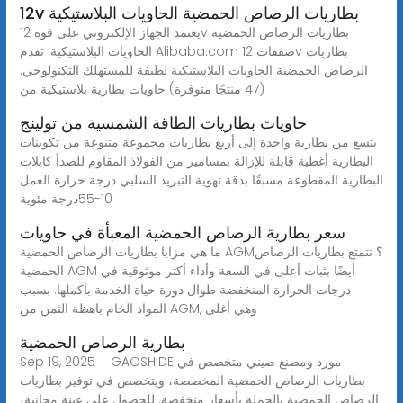
12v بطاريات الرصاص الحمضية الحاويات البلاستيكية
يعتمد الجهاز الإلكتروني على قوة 12v بطاريات الرصاص الحمضية
الحاويات البلاستيكية. تقدم Alibaba.com صفقات 12v بطاريات
الرصاص الحمضية الحاويات البلاستيكية لطيفة للمستهلك التكنولوجي.
(47 منتجًا متوفرة) حاويات بطارية بلاستيكية من
حاويات بطاريات الطاقة الشمسية من تولينج
يتسع من بطارية واحدة إلى أربع بطاريات مجموعة متنوعة من تكوينات
البطارية أغطية قابلة للإزالة بمسامير من الفولاذ المقاوم للصدأ كابلات
البطارية المقطوعة مسبقًا بدقة تهوية التبريد السلبي درجة حرارة العمل
10-55درجة مئوية
سعر بطارية الرصاص الحمضية المعبأة في حاويات
ما هي مزايا بطاريات الرصاص الحمضية AGM؟ تتمتع بطاريات الرصاص
الحمضية AGM أيضًا بثبات أعلى في السعة وأداء أكثر موثوقية في
درجات الحرارة المنخفضة طوال دورة حياة الخدمة بأكملها. بسبب
المواد الخام باهظة الثمن من AGM, وهي أغلى
بطارية الرصاص الحمضية
Sep 19, 2025 · GAOSHIDE مورد ومصنع صيني متخصص في
بطاريات الرصاص الحمضية المخصصة، ويتخصص في توفير بطاريات
الرصاص الحمضية بالجملة بأسعار منخفضة. للحصول على عينة مجانية،