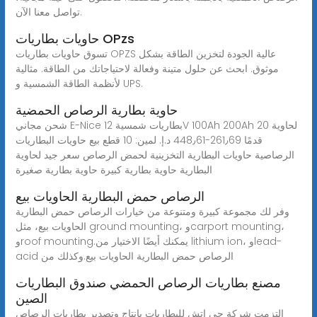
تواصل معنا الآن.
حاويات بطاريات OPzs
تسوق حاويات بطاريات OPZS عالية الجودة لتخزين الطاقة بشكل
موثوق. ابحث عن حلول متينة وفعالة لاحتياجاتك من الطاقة. مثالية
لأنظمة الطاقة الشمسية و UPS.
حاوية بطارية الرصاص الحمضية
شحن مجاني E-Nice بطاريات شمسية 12V 100Ah 200Ah لحاوية 20
قدمًا ‏261٫69-‏448٫61 د.إ.‏ لمين: 10 قطع بيع حاويات البطاريات
الرصاصية حاويات البطارية التخزينية لحمض الرصاص سعر جيد لحاوية
البطارية حاوية بطارية كبيرة حاوية بطارية صغيرة
الرصاص حمض البطارية الحاويات بيع
وفر لك مجموعة كبيرة ومتنوعة من خيارات الرصاص حمض البطارية
الحاويات بيع، مثل ground mounting، وcarport mounting،
وroof mounting.يمكنك أيضًا الاختيار من lithium ion، وlead-
acid الرصاص حمض البطارية الحاويات بيع.وكذلك من
مصنع بطاريات الرصاص الحمضي صندوق البطاريات
الصين
التزمت شركة جي إتش للبطاريات بإنتاج وتصدير بطاريات الرصاص