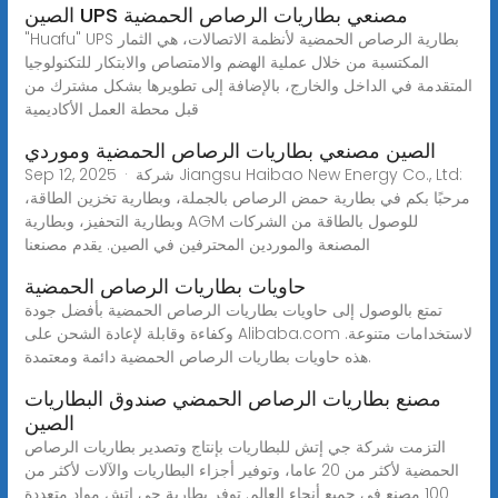
الصين UPS مصنعي بطاريات الرصاص الحمضية
"Huafu" UPS بطارية الرصاص الحمضية لأنظمة الاتصالات، هي الثمار
المكتسبة من خلال عملية الهضم والامتصاص والابتكار للتكنولوجيا
المتقدمة في الداخل والخارج، بالإضافة إلى تطويرها بشكل مشترك من
قبل محطة العمل الأكاديمية
الصين مصنعي بطاريات الرصاص الحمضية وموردي
Sep 12, 2025 · شركة Jiangsu Haibao New Energy Co., Ltd:
مرحبًا بكم في بطارية حمض الرصاص بالجملة، وبطارية تخزين الطاقة،
وبطارية التحفيز، وبطارية AGM للوصول بالطاقة من الشركات
المصنعة والموردين المحترفين في الصين. يقدم مصنعنا
حاويات بطاريات الرصاص الحمضية
تمتع بالوصول إلى حاويات بطاريات الرصاص الحمضية بأفضل جودة
وكفاءة وقابلة لإعادة الشحن على Alibaba.com لاستخدامات متنوعة.
هذه حاويات بطاريات الرصاص الحمضية دائمة ومعتمدة.
مصنع بطاريات الرصاص الحمضي صندوق البطاريات
الصين
التزمت شركة جي إتش للبطاريات بإنتاج وتصدير بطاريات الرصاص
الحمضية لأكثر من 20 عاما، وتوفير أجزاء البطاريات والآلات لأكثر من
100 مصنع في جميع أنحاء العالم. توفر بطارية جي إتش مواد متعددة