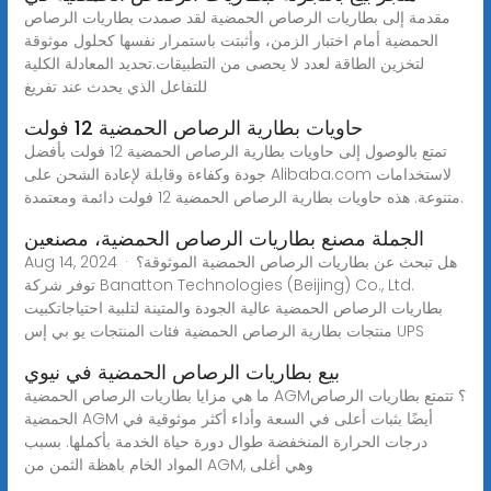
مقدمة إلى بطاريات الرصاص الحمضية لقد صمدت بطاريات الرصاص
الحمضية أمام اختبار الزمن، وأثبتت باستمرار نفسها كحلول موثوقة
لتخزين الطاقة لعدد لا يحصى من التطبيقات.تحديد المعادلة الكلية
للتفاعل الذي يحدث عند تفريغ
حاويات بطارية الرصاص الحمضية 12 فولت
تمتع بالوصول إلى حاويات بطارية الرصاص الحمضية 12 فولت بأفضل
جودة وكفاءة وقابلة لإعادة الشحن على Alibaba.com لاستخدامات
متنوعة. هذه حاويات بطارية الرصاص الحمضية 12 فولت دائمة ومعتمدة.
الجملة مصنع بطاريات الرصاص الحمضية، مصنعين
Aug 14, 2024 · هل تبحث عن بطاريات الرصاص الحمضية الموثوقة؟
توفر شركة Banatton Technologies (Beijing) Co., Ltd.
بطاريات الرصاص الحمضية عالية الجودة والمتينة لتلبية احتياجاتكبيت
منتجات بطارية الرصاص الحمضية فئات المنتجات يو بي إس UPS
بيع بطاريات الرصاص الحمضية في نيوي
ما هي مزايا بطاريات الرصاص الحمضية AGM؟ تتمتع بطاريات الرصاص
الحمضية AGM أيضًا بثبات أعلى في السعة وأداء أكثر موثوقية في
درجات الحرارة المنخفضة طوال دورة حياة الخدمة بأكملها. بسبب
المواد الخام باهظة الثمن من AGM, وهي أغلى