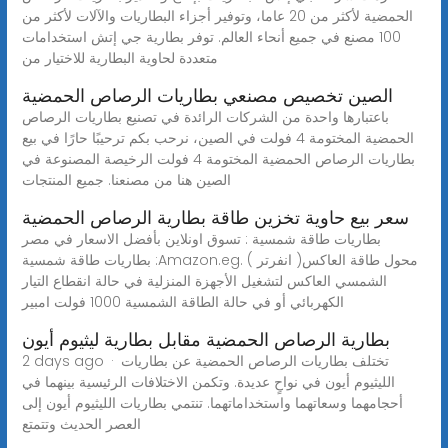
الحمضية لأكثر من 20 عاما، وتوفير أجزاء البطاريات والآلات لأكثر من
100 مصنع في جميع أنحاء العالم. توفر بطارية جي إتش استخدامات
متعددة لحاوية البطارية للاختيار من
الصين تخصيص مصنعي بطاريات الرصاص الحمضية
باعتبارها واحدة من الشركات الرائدة في تصنيع بطاريات الرصاص
الحمضية المختومة 4 فولت في الصين، نرحب بكم ترحيبًا حارًا في بيع
بطاريات الرصاص الحمضية المختومة 4 فولت الرخيصة المصنوعة في
الصين هنا من مصنعنا. جميع المنتجات
سعر بيع حاوية تخزين طاقة بطارية الرصاص الحمضية
بطاريات طاقة شمسية : تسوق اونلاين بأفضل الاسعار في مصر
بطاريات طاقة شمسية :Amazon.eg. ( انفرتر )محول طاقة العاكس
الشمسي العاكس لتشغيل الأجهزة المنزلية في حالة انقطاع التيار
الكهربائي أو في حالة الطاقة الشمسية 1000 فولت امبير
بطارية الرصاص الحمضية مقابل بطارية ليثيوم أيون
2 days ago · تختلف بطاريات الرصاص الحمضية عن بطاريات
الليثيوم أيون في نواحٍ عديدة. وتكمن الاختلافات الرئيسية بينهما في
أحجامهما وسعاتهما واستخداماتهما. تنتمي بطاريات الليثيوم أيون إلى
العصر الحديث وتتمتع