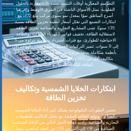
التصاميم المعيارية أوقات التثبيت بنسبة 75٪ مقارنة بالحلول
التقليدية. تمثل الأسواق الناشئة في الشرق الأوسط وإفريقيا
أسرع المناطق نموًا بمعدل نمو سنوي مركب يبلغ 72٪، مع
ابتكارات التصنيع التي تقلل أسعار أنظمة تخزين الطاقة بنسبة
35٪ سنويًا. تتبنى المشاريع التجارية والصناعية تخزين الطاقة
لاستقلالية الطاقة، تخفيف فواتير الكهرباء الصناعية، والطاقة
الاحتياطية للطوارئ، مع فترات استرداد نموذجية تتراوح من 5
إلى 8 سنوات. تتميز التركيبات الحديثة لأنظمة تخزين الطاقة الآن
بأنظمة متكاملة بسعة تتراوح من 80 كيلوواط إلى 8 ميجاواط
بتكاليف أقل من 350 دولارًا/كيلوواط ساعة لحلول تخزين
الطاقة الكاملة للمشاريع الصناعية.
ابتكارات الخلايا الشمسية وتكاليف
تخزين الطاقة
تحسن التطورات التكنولوجية بشكل كبير أداء الخلايا الشمسية
الصناعية وتوليد الطاقة النظيفة مع تقليل التكاليف للتطبيقات
التجارية والصناعية. زادت كفاءة الجيل التالي من الخلايا الشمسية
الصناعية من 18٪ إلى أكثر من 28٪ في العقد الماضي، بينما