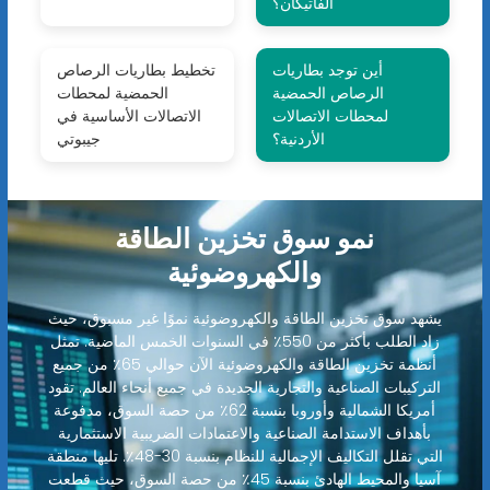
الفاتيكان؟
أين توجد بطاريات
تخطيط بطاريات الرصاص
الرصاص الحمضية
الحمضية لمحطات
لمحطات الاتصالات
الاتصالات الأساسية في
الأردنية؟
جيبوتي
نمو سوق تخزين الطاقة
والكهروضوئية
يشهد سوق تخزين الطاقة والكهروضوئية نموًا غير مسبوق، حيث
زاد الطلب بأكثر من 550٪ في السنوات الخمس الماضية. تمثل
أنظمة تخزين الطاقة والكهروضوئية الآن حوالي 65٪ من جميع
التركيبات الصناعية والتجارية الجديدة في جميع أنحاء العالم. تقود
أمريكا الشمالية وأوروبا بنسبة 62٪ من حصة السوق، مدفوعة
بأهداف الاستدامة الصناعية والاعتمادات الضريبية الاستثمارية
التي تقلل التكاليف الإجمالية للنظام بنسبة 30-48٪. تليها منطقة
آسيا والمحيط الهادئ بنسبة 45٪ من حصة السوق، حيث قطعت