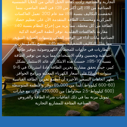
التجارية والصناعية. زادت كفاءة الجيل التالي من الخلايا الشمسية
الصناعية من 18٪ إلى أكثر من 28٪ في العقد الماضي، بينما
انخفضت التكاليف بنسبة 88٪ منذ عام 2012. تعمل العاكسات
المركزية ومحسنات الطاقة المتقدمة الآن على تعظيم حصاد
الطاقة من كل محطة، مما يزيد من إخراج النظام بنسبة 40٪
مقارنة بالعاكسات التقليدية. توفر أنظمة المراقبة الذكية
الصناعية بيانات أداء في الوقت الفعلي وتنبيهات الصيانة التنبؤية،
مما يقلل التكاليف التشغيلية بنسبة 45٪. يسمح تكامل تخزين
البطاريات في حاويات للمحطات الكهروضوئية بتوفير طاقة
احتياطية وتحسين وقت الاستخدام، مما يزيد من توفير الطاقة
بنسبة 70-85٪. حسنت هذه الابتكارات عائد الاستثمار بشكل
كبير، حيث تحقق مشاريع تخزين الطاقة عادةً استردادًا في 6-9
سنوات اعتمادًا على أسعار الكهرباء المحلية وبرامج الحوافز.
تظهر اتجاهات التسعير الأخيرة أن أنظمة تخزين الطاقة القياسية
(60-600 كيلوواط) تبدأ من 85،000 دولار والأنظمة المتوسطة
(600 كيلوواط-2.5 ميجاواط) من 420،000 دولار، مع خيارات
تمويل مرنة بما في ذلك اتفاقيات شراء الطاقة والقروض
الصناعية المتاحة للمشاريع التجارية.