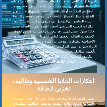
التي تقلل التكاليف الإجمالية للنظام بنسبة 30-48٪. تليها منطقة
آسيا والمحيط الهادئ بنسبة 45٪ من حصة السوق، حيث قطعت
التصاميم المعيارية أوقات التثبيت بنسبة 75٪ مقارنة بالحلول
التقليدية. تمثل الأسواق الناشئة في الشرق الأوسط وإفريقيا
أسرع المناطق نموًا بمعدل نمو سنوي مركب يبلغ 72٪، مع
ابتكارات التصنيع التي تقلل أسعار أنظمة تخزين الطاقة بنسبة
35٪ سنويًا. تتبنى المشاريع التجارية والصناعية تخزين الطاقة
لاستقلالية الطاقة، تخفيف فواتير الكهرباء الصناعية، والطاقة
الاحتياطية للطوارئ، مع فترات استرداد نموذجية تتراوح من 5
إلى 8 سنوات. تتميز التركيبات الحديثة لأنظمة تخزين الطاقة الآن
بأنظمة متكاملة بسعة تتراوح من 80 كيلوواط إلى 8 ميجاواط
بتكاليف أقل من 350 دولارًا/كيلوواط ساعة لحلول تخزين
الطاقة الكاملة للمشاريع الصناعية.
ابتكارات الخلايا الشمسية وتكاليف
تخزين الطاقة
تحسن التطورات التكنولوجية بشكل كبير أداء الخلايا الشمسية
الصناعية وتوليد الطاقة النظيفة مع تقليل التكاليف للتطبيقات