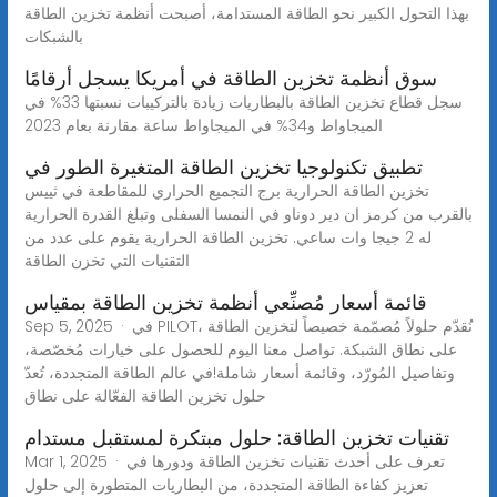
بهذا التحول الكبير نحو الطاقة المستدامة، أصبحت أنظمة تخزين الطاقة
بالشبكات
سوق أنظمة تخزين الطاقة في أمريكا يسجل أرقامًا
سجل قطاع تخزين الطاقة بالبطاريات زيادة بالتركيبات نسبتها 33% في
الميجاواط و34% في الميجاواط ساعة مقارنة بعام 2023
تطبيق تكنولوجيا تخزين الطاقة المتغيرة الطور في
تخزين الطاقة الحرارية برج التجميع الحراري للمقاطعة في ثييس
بالقرب من كرمز ان دير دوناو في النمسا السفلى وتبلغ القدرة الحرارية
له 2 جيجا وات ساعي. تخزين الطاقة الحرارية يقوم على عدد من
التقنيات التي تخزن الطاقة
قائمة أسعار مُصنِّعي أنظمة تخزين الطاقة بمقياس
Sep 5, 2025 · في PILOT، نُقدّم حلولاً مُصمّمة خصيصاً لتخزين الطاقة
على نطاق الشبكة. تواصل معنا اليوم للحصول على خيارات مُخصّصة،
وتفاصيل المُورّد، وقائمة أسعار شاملة!في عالم الطاقة المتجددة، تُعدّ
حلول تخزين الطاقة الفعّالة على نطاق
تقنيات تخزين الطاقة: حلول مبتكرة لمستقبل مستدام
Mar 1, 2025 · تعرف على أحدث تقنيات تخزين الطاقة ودورها في
تعزيز كفاءة الطاقة المتجددة، من البطاريات المتطورة إلى حلول