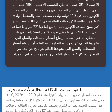
الأجنبية 3500 جنيه ، حاملي الجنسية الأجنبية 5500 جنيه . ما
هي الدول التي تنتج الطاقة الكهرومائية؟[38] تنتج الطاقة
الكهرومائية في 150 دولة، ولدت منطقة آسيا والمحيط الهادئ
32% من الطاقة الكهرومائية العالمية في عام 2010. تعد الصين
أكبر منتج للطاقة الكهرومائية، إذ بلغ إنتاجها 721 تيراواط/ساعة
في عام 2010، أي ما يمثل نحو 17% من استخدام الكهرباء
المحلي. ما هي أسباب ارتفاع أسعار المنتجات والسلع التي
يشهدها العالم؟عزت وزارة التجارة لـ«عكاظ»، أن ارتفاع أسعار
المنتجات والسلع التي يشهدها العالم هو ناتج عن عدد من
المتغيرات، كارتفاع أسعار الشحن والمحروقات ونقص الإمدادا
ما هو متوسط التكلفة الحالية لأنظمة تخزين
Jul 9, 2025 · انخفضت أسعار تخزين البطاريات كثيرًا منذ عام 2010.
وفي عام 2025، ستكون حوالي 200–400 دولار لكل كيلوواط/ساعة.
هذا بسبب الجديد بطارية ليثيوم تختلف تكاليف تخزين الطاقة باختلاف
الأماكن. متوسط الصين هو 101 دولار لكل كيلوواط ساعة