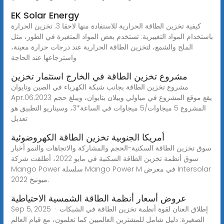
EK Solar Energy
كيفية تخزين الطاقة الحرارية للاستفادة منها لاحقا 3. تخزين الحرارة
باستخدام المواد التغييرية: تستخدم بعض المواد المتغيرة في الطور، مثل
الملح والشمع، لتخزين الطاقة الحرارية عند درجات حرارة معينة،
واسترجاعها عند الحاجة
مشروع تخزين الطاقة في الخارج استثمار تخزين
مشروع تخزين الطاقة بجانب شبكة الكهرباء في الصين وتايوان
Apr.06.2023 يقع موقع المشروع في مياولي وييلان بتايوان، ويبلغ حجم
المشروع 5 ميجاوات/5 ميجاوات في الساعة*3، وسيناريو التطبيق هو
تعديل
أمريكا الجنوبية تخزين الطاقة الكهروضوئية
سوق تخزين الطاقة السكنية-الحجم والمشاركة والاتجاهات والنمو أخبار
سوق أنظمة تخزين الطاقة السكنية في مايو 2022، أطلقت شركة
Mango Power سلسلة Mango Power M في معرض Intersolar
ميونيخ 2022.
عروض أسعار أنظمة الطاقة الشمسية الاحتياطية
Sep 5, 2025 · إطلاق العنان لقوة أنظمة تخزين الطاقة في الشبكات
الصغيرة: دليل شامل للمشترين العالميين كما تعلمون، مع قيام العالم