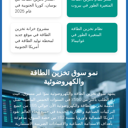
المتغيرة الطور في بيروت
بوسان، كوريا الجنوبية في
عام 2025
نظام تخزين الطاقة
مشروع خزانة تخزين
المتغيرة الطور في
الطاقة في موقع جديد
غواتيمالا
لمحطة توليد الطاقة في
أمريكا الجنوبية
نمو سوق تخزين الطاقة
والكهروضوئية
يشهد سوق تخزين الطاقة والكهروضوئية نموًا غير مسبوق، حيث
زاد الطلب بأكثر من 550٪ في السنوات الخمس الماضية. تمثل
أنظمة تخزين الطاقة والكهروضوئية الآن حوالي 65٪ من جميع
التركيبات الصناعية والتجارية الجديدة في جميع أنحاء العالم. تقود
أمريكا الشمالية وأوروبا بنسبة 62٪ من حصة السوق، مدفوعة
بأهداف الاستدامة الصناعية والاعتمادات الضريبية الاستثمارية