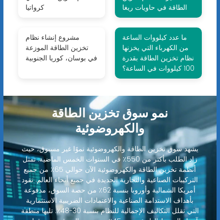
الطاقة في حاويات ريغا
كرواتيا
ما عدد كيلووات الساعة
مشروع إنشاء نظام
من الكهرباء التي يخزنها
تخزين الطاقة الموزعة
نظام تخزين الطاقة بقدرة
في بوسان، كوريا الجنوبية
100 كيلووات في الساعة؟
نمو سوق تخزين الطاقة
والكهروضوئية
يشهد سوق تخزين الطاقة والكهروضوئية نموًا غير مسبوق، حيث
زاد الطلب بأكثر من 550٪ في السنوات الخمس الماضية. تمثل
أنظمة تخزين الطاقة والكهروضوئية الآن حوالي 65٪ من جميع
التركيبات الصناعية والتجارية الجديدة في جميع أنحاء العالم. تقود
أمريكا الشمالية وأوروبا بنسبة 62٪ من حصة السوق، مدفوعة
بأهداف الاستدامة الصناعية والاعتمادات الضريبية الاستثمارية
التي تقلل التكاليف الإجمالية للنظام بنسبة 30-48٪. تليها منطقة