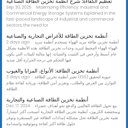
تعظيم الكفاءة: شرح أنظمة تخزين الطاقة الصناعية
Sep 30, 2025 · Maximizing Efficiency: Industrial and
Commercial Energy Storage Systems Explained In the
fast-paced landscape of industrial and commercial
sectors, the need for
أنظمة تخزين الطاقة للأغراض التجارية والصناعية
2 days ago · أنظمة تخزين طاقة تبريد الهواء تستخدم أنظمة تبريد
الهواء الهواء المحيط لتبريد وحدات تخزين الطاقة. هذه الأنظمة بشكل
عام أبسط وأرخص في التثبيت والصيانة. إنها مثالية للبيئات التي يكون
فيها التحكم في درجة الحرارة أقل شديد
أنظمة تخزين الطاقة: الأنواع، المزايا والعيوب
3 days ago · تعتبر أنظمة تخزين الطاقة (ESS) حيوية لتحقيق
التوازن بين العرض والطلب، وتعزيز أمن الطاقة، وزيادة كفاءة نظام
الطاقة.
أنظمة تخزين الطاقة الصناعية والتجارية
Dec 17, 2024 · مع تحول الطاقة العالمي والدفع نحو أهداف خضراء
ومنخفضة الكربون، أنظمة تخزين الطاقة التجارية أصبحت أكثر انتشاراً.
تقنية تخزين الطاقة تحل مشكلة إمدادات الطاقة غير المستقرة وتوفر
حلول طاقة أكثر كفاءة وموثوقية واستدامة