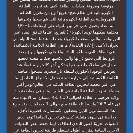
موثوقية ومرونة إمدادات الطاقة. كيف يتم تخزين الطاقة
الكهرومائية في نظام ضخ-تفريغ؟نوع من تخزين الطاقة
الكهرومائية هو الطاقة الكهرومائية التي يتم ضخها وتخزينها
(PSH). إنه إعداد يحتوي على خزانين للمياه على ارتفاعات
مختلفة يمكنهما توليد الكهرباء (التفريغ) عندما تتدفق المياه عبر
التوربينات ، والتي تسحب الكهرباء بعد ذلك عندما تضخ المياه إلى
الخزان الأعلى (إعادة التغذية). ما هي الطاقة الكامنة الكيميائية؟
هي الطاقة التي تمتلكها المادة بناءً على تكوينها ونوع وعدد
الروابط التي تجمع ذراتها والتي تكسبها صفات معينة تجعلها
تدخل في تفاعلات لتعبر عنها بشكلٍ آخر كالحرارة، فمثلًا عند
تعريض الوقود الأحفوري لشعلة نار صغيرة، ستتحول طاقته
الكامنة الكيميائية إلى حرارة نتيجة تفاعل الاحتراق الحاصل. ما
هي أكبر محطة لتخزين الطاقة المائية في العالم؟توفر أكبر
محطة لتخزين الطاقة المائية في العالم ، وتقع في مقاطعة باث
بولاية فرجينيا ، الطاقة لحوالي 750،000 مسكن. تم الانتهاء منه
في عام 1985 ولديه إنتاج طاقة يبلغ حوالي 3 جيجاوات. وقد يردع
هذا المستثمرين الذين يفضلون الاستثمارات قصيرة الأجل،
وخاصة في سوق متقلبة. كيف يتم تخزين الطاقة؟توفر بعض
التقنيات تخزينًا قصير المدى للطاقة، فيما تحفظ بعض التقنيات
الأخرى الطاقة لفترات أطول. تسيطر طريقة تخزين الطاقة عن