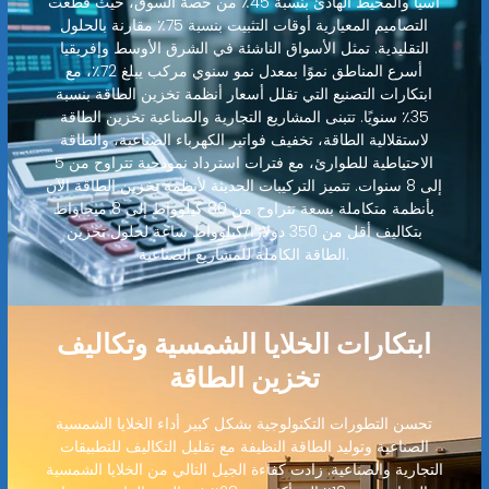
آسيا والمحيط الهادئ بنسبة 45٪ من حصة السوق، حيث قطعت
التصاميم المعيارية أوقات التثبيت بنسبة 75٪ مقارنة بالحلول
التقليدية. تمثل الأسواق الناشئة في الشرق الأوسط وإفريقيا
أسرع المناطق نموًا بمعدل نمو سنوي مركب يبلغ 72٪، مع
ابتكارات التصنيع التي تقلل أسعار أنظمة تخزين الطاقة بنسبة
35٪ سنويًا. تتبنى المشاريع التجارية والصناعية تخزين الطاقة
لاستقلالية الطاقة، تخفيف فواتير الكهرباء الصناعية، والطاقة
الاحتياطية للطوارئ، مع فترات استرداد نموذجية تتراوح من 5
إلى 8 سنوات. تتميز التركيبات الحديثة لأنظمة تخزين الطاقة الآن
بأنظمة متكاملة بسعة تتراوح من 80 كيلوواط إلى 8 ميجاواط
بتكاليف أقل من 350 دولارًا/كيلوواط ساعة لحلول تخزين
الطاقة الكاملة للمشاريع الصناعية.
ابتكارات الخلايا الشمسية وتكاليف
تخزين الطاقة
تحسن التطورات التكنولوجية بشكل كبير أداء الخلايا الشمسية
الصناعية وتوليد الطاقة النظيفة مع تقليل التكاليف للتطبيقات
التجارية والصناعية. زادت كفاءة الجيل التالي من الخلايا الشمسية