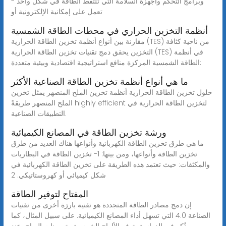
وبرامج التحكم وأجهزة السلامة التي تلتقط الطاقة في شكل واحد -
تعمل على إمكانية الإلكترونية أو
أنظمة التخزين الحراري في محطات الطاقة الشمسية
مقارنة بين أنواع أنظمة تخزين الطاقة الحرارية (TES) من ناحية كثافة
التخزين يحقق دمج تقنيات تخزين الطاقة الحرارية (TES) في أنظمة
الطاقة الشمسية المركزة منافع استراتيجية اقتصادية وبيئية متعددة:
ما هي أنواع أنظمة تخزين الطاقة الصناعية الأكثر
حلول تخزين الطاقة الحرارية أنظمة تخزين الملح المنصهر يمثل تخزين
الملح المنصهر طريقةً highly efficient لتخزين الطاقة الحرارية في
التطبيقات الصناعية.
ورشة تخزين الطاقة في المصانع الكيميائية
ما هي طرق تخزين الطاقة الكهربائية وأنواعها هناك العديد من طرق
تخزين الطاقة وأنواعها، ومن بينها: 1- تخزين الطاقة في البطاريات
والمكثفات: حيث تعتمد هذه الطريقة على تخزين الطاقة الكهربائية في
شكل كيميائي أو كهروستاتيكي. 2
المفتاح لتوفير الطاقة
إن دمج مصادر الطاقة المتجددة هو تقنية بارزة أخرى من تقنيات
الصناعة 4.0 التي تسهل أداء المصانع الكيميائية. على سبيل المثال، كما
ذُكر في الدراسة، توفر الألواح الشمسية وتوربينات الرياح، عند