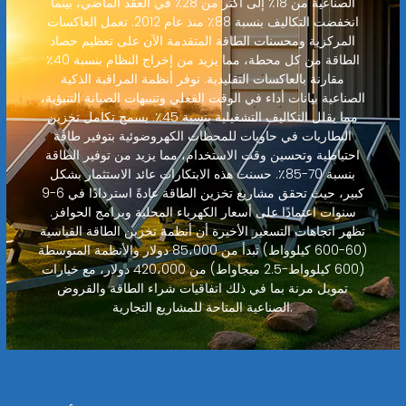
الصناعية من 18٪ إلى أكثر من 28٪ في العقد الماضي، بينما
انخفضت التكاليف بنسبة 88٪ منذ عام 2012. تعمل العاكسات
المركزية ومحسنات الطاقة المتقدمة الآن على تعظيم حصاد
الطاقة من كل محطة، مما يزيد من إخراج النظام بنسبة 40٪
مقارنة بالعاكسات التقليدية. توفر أنظمة المراقبة الذكية
الصناعية بيانات أداء في الوقت الفعلي وتنبيهات الصيانة التنبؤية،
مما يقلل التكاليف التشغيلية بنسبة 45٪. يسمح تكامل تخزين
البطاريات في حاويات للمحطات الكهروضوئية بتوفير طاقة
احتياطية وتحسين وقت الاستخدام، مما يزيد من توفير الطاقة
بنسبة 70-85٪. حسنت هذه الابتكارات عائد الاستثمار بشكل
كبير، حيث تحقق مشاريع تخزين الطاقة عادةً استردادًا في 6-9
سنوات اعتمادًا على أسعار الكهرباء المحلية وبرامج الحوافز.
تظهر اتجاهات التسعير الأخيرة أن أنظمة تخزين الطاقة القياسية
(60-600 كيلوواط) تبدأ من 85،000 دولار والأنظمة المتوسطة
(600 كيلوواط-2.5 ميجاواط) من 420،000 دولار، مع خيارات
تمويل مرنة بما في ذلك اتفاقيات شراء الطاقة والقروض
الصناعية المتاحة للمشاريع التجارية.