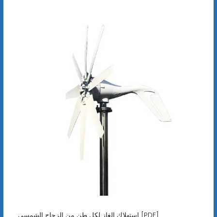
استهلاك الغاز لكل طن من الزجاج الشمسي [PDF]