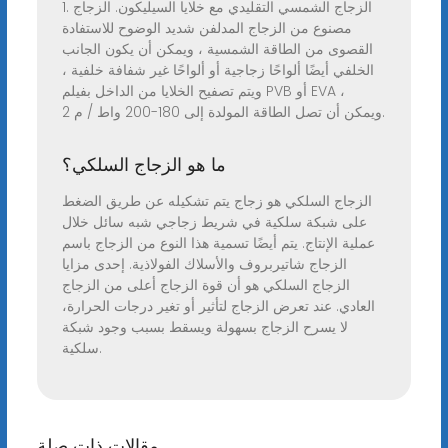
1. الزجاج الشمسي التقليدي مع خلايا السيليكون. الزجاج
مصنوع من الزجاج المدلفن شديد الوضوح للاستفادة
القصوى من الطاقة الشمسية ، ويمكن أن يكون الجانب
الخلفي أيضًا ألواحًا زجاجية أو ألواحًا غير شفافة خلفية ،
ويتم تصفيح الخلايا من الداخل بفيلم PVB أو EVA ،
ويمكن أن تصل الطاقة المولدة إلى 180-200 واط / م 2.
ما هو الزجاج السلكي؟
الزجاج السلكي هو زجاج يتم تشكيله عن طريق الضغط
على شبكة سلكية في شريط زجاجي شبه سائل خلال
عملية الإنتاج. يتم أيضًا تسمية هذا النوع من الزجاج باسم
الزجاج شاتيربروف والأسلاك الفولاذية. إحدى مزايا
الزجاج السلكي هو أن قوة الزجاج أعلى من الزجاج
العادي. عند تعرض الزجاج لتأثير أو تغير درجات الحرارة،
لا يسرح الزجاج بسهولة ويسقط بسبب وجود شبكة
سلكية.
مقالات ذات صلة