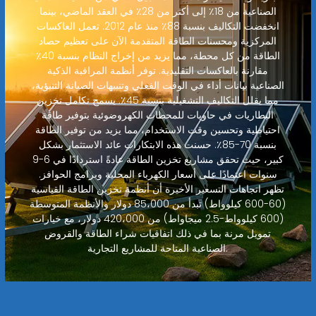
الصناعية من 18٪ إلى أكثر من 28٪ في العقد الماضي، بينما
انخفضت التكاليف بنسبة 88٪ منذ عام 2012. تعمل العاكسات
المركزية ومحسنات الطاقة المتقدمة الآن على تعظيم حصاد
الطاقة من كل محطة، مما يزيد من إخراج النظام بنسبة 40٪
مقارنة بالعاكسات التقليدية. توفر أنظمة المراقبة الذكية
الصناعية بيانات أداء في الوقت الفعلي وتنبيهات الصيانة التنبؤية،
مما يقلل التكاليف التشغيلية بنسبة 45٪. يسمح تكامل تخزين
البطاريات في حاويات للمحطات الكهروضوئية بتوفير طاقة
احتياطية وتحسين وقت الاستخدام، مما يزيد من توفير الطاقة
بنسبة 70-85٪. حسنت هذه الابتكارات عائد الاستثمار بشكل
كبير، حيث تحقق مشاريع تخزين الطاقة عادةً استردادًا في 6-9
سنوات اعتمادًا على أسعار الكهرباء المحلية وبرامج الحوافز.
تظهر اتجاهات التسعير الأخيرة أن أنظمة تخزين الطاقة القياسية
(60-600 كيلوواط) تبدأ من 85،000 دولار والأنظمة المتوسطة
(600 كيلوواط-2.5 ميجاواط) من 420،000 دولار، مع خيارات
تمويل مرنة بما في ذلك اتفاقيات شراء الطاقة والقروض
الصناعية المتاحة للمشاريع التجارية.