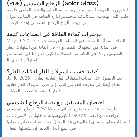
(PDF) الزجاج الشمسي (Solar Glass)
‫الجمهورية العربية السورية‬ ‫وزارة التعليم العالي والبحث العلمي‬ ‫جامعة
حلب‬ ‫كلية الهندسة الميكانيكية‬ ‫ماجستير إدارة الطاقة في المباني‬ ‫عنوان
البحث‪:‬‬ ‫ألواح الزجاج الشمسي‬ ‫إعداد‪:‬‬ ‫م‪ .‬جودت
مؤشرات كفاءة الطاقة في الصناعات كثيفة
May 19, 2021 · الطاقة: تستأثر الصناعة في المنطقة العربية بنحو 71
في المائة من استهلاك النفط، و 77 في المائة من استهلاك الغاز
الطبيعي، و 2.1 في المائة من استهلاك الكهرباء، و 1.7 في المائة من
استهلاك الفحم 18 .
كيفية حساب استهلاك الغاز لغلايات الغاز؟
Jul 10, 2025 · بعد الحصول على بيانات استهلاك الغاز لغلاية الغاز،
نحتاج أيضًا إلى معرفة العوامل التي تؤثر على استهلاك الغاز لغلاية
الغاز. 1. منطقة تسخين الغلايات
احتضان المستقبل مع تقنية الزجاج الشمسي
الزجاج الشمسي BIPV: طريقة حديثة حيث تمتزج المباني بالخلايا
الكهروضوئية بداخلها. تم الاعتراف ب ZRGlas كواحدة من أفضل
الشركات على مستوى العالم في هذا المجال حيث يتم استخدام منتجاتها
في جميع أنحاء العالم. إن تشغيلها الفعال