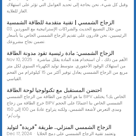
وقبل كل شيء، نحن بحاجة إلى تحديد العوامل التي تؤثر على استهلاك
الغاز للغلاية.
الزجاج الشمسي | تقنية متقدمة للطاقة الشمسية
03. من خلال التصنيع الحديث والشراكات الإستراتيجية مع الموردين
الرئيسيين، نحن قادرون على تقديم الزجاج الشمسي الخاص بنا بأسعار
تضمن نجاح مشروعك.
الزجاج الشمسي: مادة رئيسية تقود مدونة الطاقة
Nov 10, 2025 · الأهم من ذلك ، أن استخدام هذه المادة يقلل مباشرة
من استهلاك الوقود الأحفوري. متوسط توليد الكهرباء السنوي لكل متر
مربع من الزجاج الشمسي يعادل توفير أكثر من 15 كيلوغرام من الفحم
القياسي.
احتضن المستقبل مع تكنولوجيا لوحة الطاقة
ما هو الناتج من الطاقة من الزجاج الشمسي BIPV الخاص بك؟ يختلف
خرج الطاقة من زجاج BIPV الشمسي الخاص بنا اعتمادًا على الحجم
ومدى التعرض لأشعة الشمس، ولكنه يتراوح عادةً من 100 إلى 150
وات/م².
الزجاج الشمسي المنزلي.. طريقة "فريدة" لتوليد
Dec 17, 2024 · وتعتمد تقنية الزجاج الشمسي على دمج الخلايا