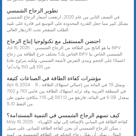
تطوير الزجاج الشمسي
في النصف الثاني من عام 2020، ارتفعت أسعار الزجاج الشمسي
بشكل كبير مما جعل القدرة المحدودة على التوسع غير قادرة على تلبية
الطلب المتفجر تحت الازدهار العالي.
احتضن المستقبل مع تكنولوجيا إنتاج الزجاج
Jul 15, 2025 · ما هو الناتج من الطاقة من الزجاج الشمسي BIPV
الخاص بك؟ يختلف خرج الطاقة من زجاج BIPV الشمسي الخاص بنا
اعتمادًا على الحجم ومدى التعرض لأشعة الشمس، ولكنه يتراوح عادةً
من 100 إلى 150 وات/م².
مؤشرات كفاءة الطاقة في الصناعات كثيفة
Apr 8, 2024 · 8 ، ويمثل 79 في المائة من إجمالي استهلاك الطاقة
في المنطقة العربية. وقد تزايد استهلاك الطاقة بين عامي 7101 و 7102
بمعدل .08 6 في المائة، فارتفع من 067.12 إلى 779 مكافئ مليون طن
من النفط 9،10.
كيف تسهم الزجاج الشمسي في التنمية المستدامة؟
May 16, 2025 · كفاءة الطاقة في المباني بالإضافة إلى توليد الكهرباء
، يمكن للزجاج الشمسي أن يعزز كفاءة الطاقة للمباني. على سبيل
المثال ، يمكن أن يقلل زجاج التحكم في الطاقة الشمسية من كمية