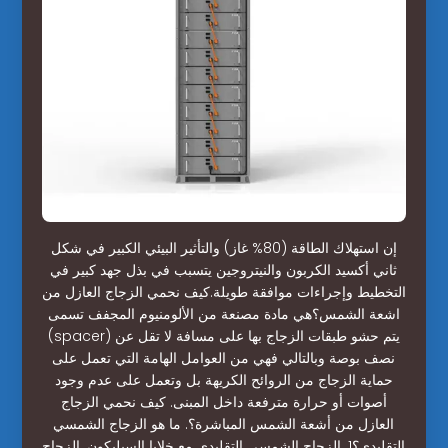
إن استهلاك الطاقة (80% غاز) والتأثير البيئي الكبير في شكل
ثاني أكسيد الكربون والنيتروجين يتسبب في بذل جهد كبير في
التخطيط وإجراءات موافقة طويلة.كيف نحمي الزجاج العازل من
اشعة الشمس؟هي مادة مصنعة من الألومنيوم المجفف تسمى
(spacer) يتم حشو طبقات الزجاج بها على مسافة لا تقل عن
نصف بوصة وبالتالي فهي من العوامل الهامة التي تعمل على
حماية الزجاج من الروائح الكريهة بل وتعمل على عدم وجود
أصوات أو حرارة مترفعة داخل المبنى. كيف نحمي الزجاج
العازل من أشعة الشمس المباشرة؟. ما هو الزجاج الشمسي
التقليدي؟1. الزجاج الشمسي التقليدي مع خلايا السيليكون. الزجاج