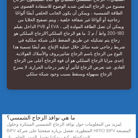
مصنوع من الزجاج المدلفن شديد الوضوح للاستفادة القصوى من
الطاقة الشمسية ، ويمكن أن يكون الجانب الخلفي أيضًا ألواحًا
زجاجية أو ألواحًا غير شفافة خلفية ، ويتم تصفيح الخلايا من
الداخل بفيلم PVB أو EVA ، ويمكن أن تصل الطاقة المولدة إلى
180-200 واط / م 2. ما هو الزجاج السلكي؟الزجاج السلكي هو
زجاج يتم تشكيله عن طريق الضغط على شبكة سلكية في
شريط زجاجي شبه سائل خلال عملية الإنتاج. يتم أيضًا تسمية هذا
النوع من الزجاج باسم الزجاج شاتيربروف والأسلاك الفولاذية.
إحدى مزايا الزجاج السلكي هو أن قوة الزجاج أعلى من الزجاج
العادي. عند تعرض الزجاج لتأثير أو تغير درجات الحرارة، لا يسرح
الزجاج بسهولة ويسقط بسبب وجود شبكة سلكي
ما هي نوافذ الزجاج الشمسي؟
لمزيد من المعلومات حول نوافذ الزجاج الشمسي المبتكرة وحلول
BIPV المتطورة، تفضل بزيارة صفحتنا على شركة HIITIO BIPV المصنعة
لاستكشاف كيف يمكننا تحويل المبنى الخاص بك