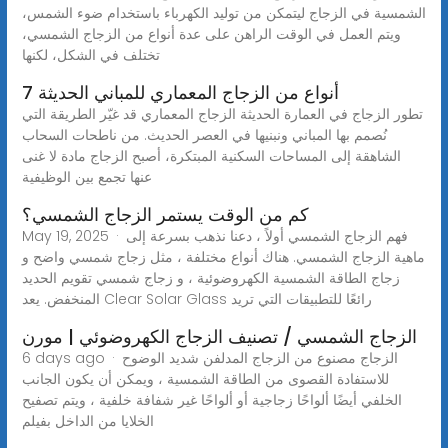
الشمسية في الزجاج ليتمكن من توليد الكهرباء باستخدام ضوء الشمس،
ويتم العمل في الوقت الراهن على عدة أنواع من الزجاج الشمسي،
تختلف في الشكل، لكنها
7 أنواع من الزجاج المعماري للمباني الحديثة
تطور الزجاج في العمارة الحديثة الزجاج المعماري قد غيّر الطريقة التي
نُصمم بها المباني ونبنيها في العصر الحديث. من ناطحات السحاب
الشاهقة إلى المساحات السكنية المبتكرة، أصبح الزجاج مادة لا غنى
عنها تجمع بين الوظيفية
كم من الوقت يستمر الزجاج الشمسي؟
May 19, 2025 · فهم الزجاج الشمسي أولاً ، دعنا نذهب بسرعة إلى
ماهية الزجاج الشمسي. هناك أنواع مختلفة ، مثل زجاج شمسي واضح و
زجاج الطاقة الشمسية الكهروضوئية ، و زجاج شمسي تقويم الحديد
المنخفض. يعد Clear Solar Glass رائعًا للتطبيقات التي تريد
الزجاج الشمسي / تصنيف الزجاج الكهروضوئي | مورن
6 days ago · الزجاج مصنوع من الزجاج المدلفن شديد الوضوح
للاستفادة القصوى من الطاقة الشمسية ، ويمكن أن يكون الجانب
الخلفي أيضًا ألواحًا زجاجية أو ألواحًا غير شفافة خلفية ، ويتم تصفيح
الخلايا من الداخل بفيلم