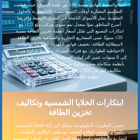
آسيا والمحيط الهادئ بنسبة 45٪ من حصة السوق، حيث قطعت
التصاميم المعيارية أوقات التثبيت بنسبة 75٪ مقارنة بالحلول
التقليدية. تمثل الأسواق الناشئة في الشرق الأوسط وإفريقيا
أسرع المناطق نموًا بمعدل نمو سنوي مركب يبلغ 72٪، مع
ابتكارات التصنيع التي تقلل أسعار أنظمة تخزين الطاقة بنسبة
35٪ سنويًا. تتبنى المشاريع التجارية والصناعية تخزين الطاقة
لاستقلالية الطاقة، تخفيف فواتير الكهرباء الصناعية، والطاقة
الاحتياطية للطوارئ، مع فترات استرداد نموذجية تتراوح من 5
إلى 8 سنوات. تتميز التركيبات الحديثة لأنظمة تخزين الطاقة الآن
بأنظمة متكاملة بسعة تتراوح من 80 كيلوواط إلى 8 ميجاواط
بتكاليف أقل من 350 دولارًا/كيلوواط ساعة لحلول تخزين
الطاقة الكاملة للمشاريع الصناعية.
ابتكارات الخلايا الشمسية وتكاليف
تخزين الطاقة
تحسن التطورات التكنولوجية بشكل كبير أداء الخلايا الشمسية
الصناعية وتوليد الطاقة النظيفة مع تقليل التكاليف للتطبيقات
التجارية والصناعية. زادت كفاءة الجيل التالي من الخلايا الشمسية