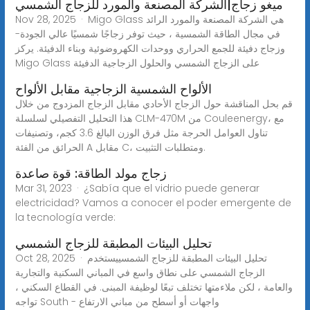
ميغو زجاج|الشركة المصنعة والمورد للزجاج الشمسي
Nov 28, 2025 · Migo Glass هي الشركة المصنعة والمورد الرائد
في مجال الطاقة الشمسية ، حيث توفر زجاجًا شمسيًا عالي الجودة-
وزجاج دفيئة للجمع الحراري ووحدات الكهروضوئية وبناء الدفيئة. يركز
Migo Glass على الزجاج الشمسي والحلول الزجاجية الدفيئة
الألواح الشمسية الزجاجية مقابل الألواح
قم بحل المناقشة حول الزجاج الأحادي مقابل الزجاج المزدوج من خلال
هذا التحليل التفصيلي لسلسلة CLM-470M من Couleenergy، مع
تناول العوامل الحرجة مثل فرق الوزن البالغ 3.6 كجم، وتصنيفات
الحرائق من الفئة A مقابل C، ومتطلبات التثبيت.
زجاج مولد الطاقة: قوة صاعدة
Mar 31, 2023 · ¿Sabía que el vidrio puede generar
electricidad? Vamos a conocer el poder emergente de
la tecnología verde:
تحليل البيئات المطبقة للزجاج الشمسي
Oct 28, 2025 · تحليل البيئات المطبقة للزجاج الشمسييستخدم
الزجاج الشمسي على نطاق واسع في المباني السكنية والتجارية
والعامة ، لكن ملاءمتها تختلف تبعًا لوظيفة المبنى. في القطاع السكني ،
تواجه South - واجهات أو أسطح من مباني الارتفاع