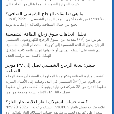
كسب الحرارة الشمسية ، مما يقلل من الحاجة إلى
ما هي تطبيقات الزجاج الشمسي الصافي؟
Jun 18, 2025 · من ناحية أخرى ، يوفر الزجاج الشمسي Class حلاً
يجمع بين جمال الشفافية والطاقة - إمكانيات توليد.
تحليل اتجاهات سوق زجاج الطاقة الشمسية
مقدمة عن السوق الزجاج الكهروضوئي الشمسي (PV) هو نوع من
الزجاج يحول الطاقة الشمسية إلى كهرباء باستخدام الخلايا الشمسية.
يتم تثبيته على أسطح المباني أو واجهاتها لتوليد طاقة كافية لتشغيل
الهيكل بأكمله. يتم تركيب الخلايا
موجز PV صيني: سعة الزجاج الشمسي تصل إلى
الصناعة
كشفت وزارة الصناعة وتكنولوجيا المعلومات الصينية أن سعة الزجاج
الشمسي في البلاد وصلت إلى الأطنان المترية (MT) في اليوم عبر
خطوط الإنتاج من 38 شركة في نهاية يونيو. كما كشفت عن أن خطوط
الإنتاج بسعة مجمعة من من ، MT تعمل حاليًا
كيفية حساب استهلاك الغاز لغلاية بخار الغاز؟
Nov 28, 2025 · تستخدم غلاية FANGKUAI غلاية بخارية تعمل بالغاز
سعة 1 طن كقاعدة لحساب طريقة حساب استهلاك الغاز للغلاية. أولا