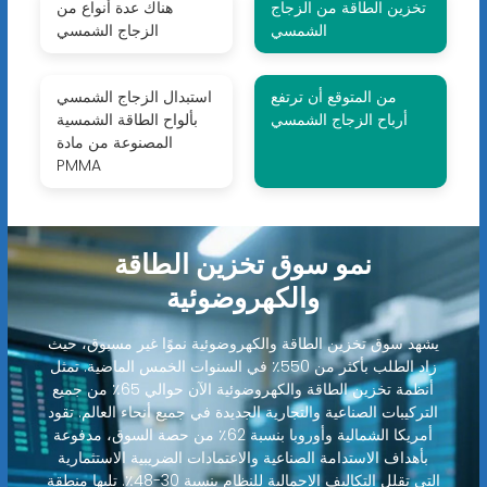
تخزين الطاقة من الزجاج
هناك عدة أنواع من
الشمسي
الزجاج الشمسي
من المتوقع أن ترتفع
استبدال الزجاج الشمسي
أرباح الزجاج الشمسي
بألواح الطاقة الشمسية
المصنوعة من مادة
PMMA
نمو سوق تخزين الطاقة
والكهروضوئية
يشهد سوق تخزين الطاقة والكهروضوئية نموًا غير مسبوق، حيث
زاد الطلب بأكثر من 550٪ في السنوات الخمس الماضية. تمثل
أنظمة تخزين الطاقة والكهروضوئية الآن حوالي 65٪ من جميع
التركيبات الصناعية والتجارية الجديدة في جميع أنحاء العالم. تقود
أمريكا الشمالية وأوروبا بنسبة 62٪ من حصة السوق، مدفوعة
بأهداف الاستدامة الصناعية والاعتمادات الضريبية الاستثمارية
التي تقلل التكاليف الإجمالية للنظام بنسبة 30-48٪. تليها منطقة