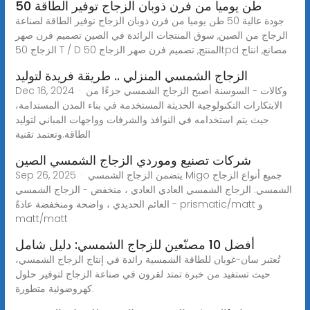
50 طن يوميا من فرن ذوبان الزجاج توفير الطاقة
جودة عالية 50 طن يوميا من فرن ذوبان الزجاج توفير الطاقة لصناعة
الزجاج من الصين, سوق المنتجات الرائدة في الصين تصميم فرن صهر
الزجاج 50 T / D المنتج, تصميم فرن صهر الزجاج 50tpd مصانع, انتاج
الزجاج الشمسي المنزلي .. طريقة فريدة لتوليد
Dec 16, 2024 · وكالات - السوسنة أصبح الزجاج الشمسي جزءًا من
الابتكارات التكنولوجية الحديثة المستخدمة في بناء المدن المستدامة،
حيث يتم استخدامه في النوافذ والشرفات وواجهات المباني لتوليد
الطاقة.وتعتمد تقنية
شركات تصنيع وموردي الزجاج الشمسي الصين
Sep 26, 2025 · يتضمن الزجاج الشمسي Migo جميع أنواع الزجاج
الشمسي: الزجاج الشمسي العادي العادي ، منخفض - الزجاج الشمسي
العائم الحديدي ، واضحة ومنخفضة عادةً - prismatic/matt و
matt/matt
أفضل 10 مصنّعين للزجاج الشمسي: دليل شامل
تُعتبر سان-غوبان للطاقة الشمسية رائدة في إنتاج الزجاج الشمسي،
حيث تستفيد من خبرة تمتد لقرون في صناعة الزجاج لتوفير حلول
كهروضوئية متطورة.