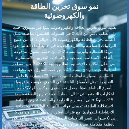
نمو سوق تخزين الطاقة
والكهروضوئية
يشهد سوق تخزين الطاقة والكهروضوئية نموًا غير مسبوق، حيث
زاد الطلب بأكثر من 550٪ في السنوات الخمس الماضية. تمثل
أنظمة تخزين الطاقة والكهروضوئية الآن حوالي 65٪ من جميع
التركيبات الصناعية والتجارية الجديدة في جميع أنحاء العالم. تقود
أمريكا الشمالية وأوروبا بنسبة 62٪ من حصة السوق، مدفوعة
بأهداف الاستدامة الصناعية والاعتمادات الضريبية الاستثمارية
التي تقلل التكاليف الإجمالية للنظام بنسبة 30-48٪. تليها منطقة
آسيا والمحيط الهادئ بنسبة 45٪ من حصة السوق، حيث قطعت
التصاميم المعيارية أوقات التثبيت بنسبة 75٪ مقارنة بالحلول
التقليدية. تمثل الأسواق الناشئة في الشرق الأوسط وإفريقيا
أسرع المناطق نموًا بمعدل نمو سنوي مركب يبلغ 72٪، مع
ابتكارات التصنيع التي تقلل أسعار أنظمة تخزين الطاقة بنسبة
35٪ سنويًا. تتبنى المشاريع التجارية والصناعية تخزين الطاقة
لاستقلالية الطاقة، تخفيف فواتير الكهرباء الصناعية، والطاقة
الاحتياطية للطوارئ، مع فترات استرداد نموذجية تتراوح من 5
إلى 8 سنوات. تتميز التركيبات الحديثة لأنظمة تخزين الطاقة الآن
بأنظمة متكاملة بسعة تتراوح من 80 كيلوواط إلى 8 ميجاواط