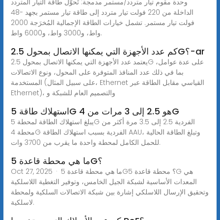
وحدة مقوم تيار متردد/مستمر مدمجة: تُحوّل طاقة التيار المتردد
الداخلة من 220 فولت تيار متردد إلى طاقة تيار مستمر بجهد -48
فولت تيار مستمر. تشمل خيارات الطاقة الإجمالية المُخرَجة 2000
واط، و3000 واط، و6000 واط.
كم عدد الأجهزة التي يمكنها الاتصال بمحول 2.5G؟-ar
يعتمد عدد الأجهزة التي يمكنها الاتصال بمحول 2.5G على عدة عوامل،
بما في ذلك عدد المنافذ المتوفرة على المحول، ونوع الاتصالات
المستخدمة (على سبيل المثال، Ethernet القياسي مقابل الطاقة عبر
Ethernet)، والتصميم العام للشبكة و
استهلاك طاقة 5G هو 2.5 إلى 3 مرات من 4G
يبلغ استهلاك الطاقة لمحطة 5G الفردية 2.5 إلى 3.5 مرة أكثر من
محطة 4G الفردية بسبب استهلاك الطاقة AAU، وتبلغ الطاقة الحالية
للحمل الكامل لمحطة واحدة ما يقرب من 3700 وات.
ما هي محطة قاعدة 5G؟
Oct 27, 2025 · ما هي محطة قاعدة 5G؟ محطة قاعدة 5G هي
المعدات الأساسية لشبكة الجيل الخامس، وتوفير التغطية اللاسلكية
وتحقيق الإرسال اللاسلكي إشارة بين شبكة الاتصالات السلكية ولمحطة
لاسلكية.