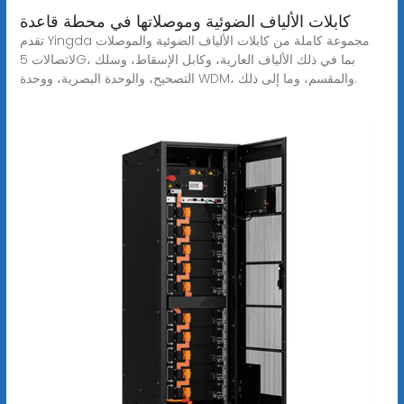
كابلات الألياف الضوئية وموصلاتها في محطة قاعدة
تقدم Yingda مجموعة كاملة من كابلات الألياف الضوئية والموصلات
لاتصالات 5G، بما في ذلك الألياف العارية، وكابل الإسقاط، وسلك
التصحيح، والوحدة البصرية، ووحدة WDM، والمقسم، وما إلى ذلك.