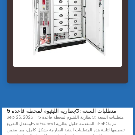
بطارية الليثيوم لمحطة قاعدة 5G: متطلبات السعة
Sep 26, 2025 · بطارية الليثيوم لمحطة قاعدة 5G: متطلبات السعة
ومعدل التفريغEverExceed المتقدمة حلول بطارية LiFePO₄ تم
تصميمها لتلبية هذه المتطلبات الفنية الصارمة بشكل كامل، مما يضمن