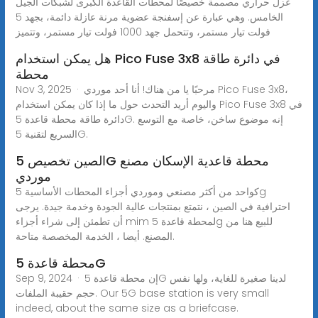
عزل حراري مصممة خصيصًا لمحطات القاعدة الكبرى لشبكات الجيل
الخامس. وهي عبارة عن إسفنجة عضوية مرنة عازلة دائمة، بجهد 5
فولت تيار مستمر، وتتحمل جهد 1000 فولت تيار مستمر، وتتميز
هل يمكن استخدام Pico Fuse 3x8 في دائرة طاقة
محطة
Nov 3, 2025 · مرحبًا يا من هناك! أنا أحد موردي Pico Fuse 3x8،
واليوم أريد التحدث حول ما إذا كان يمكن استخدام Pico Fuse 3x8 في
دائرة طاقة محطة قاعدة 5G. إنه موضوع ساخن، خاصة مع التوسع
السريع لتقنية 5G.
الصين تخصيص 5G محطة قاعدية الإسكان مصنع
موردي
كواحد من أكثر مصنعي وموردي أجزاء المحطات الأساسية 5g
احترافية في الصين ، نتمتع بمنتجات عالية الجودة وخدمة جيدة. يرجى
أن تطمئن إلى شراء أجزاء mim لمحطة قاعدة 5g للبيع هنا من
المصنع. أيضا ، الخدمة المخصصة متاحة.
محطة قاعدة 5G
Sep 9, 2024 · إن محطة قاعدة 5G لدينا صغيرة للغاية، ولها نفس
حجم حقيبة الملفات. Our 5G base station is very small
indeed, about the same size as a briefcase.