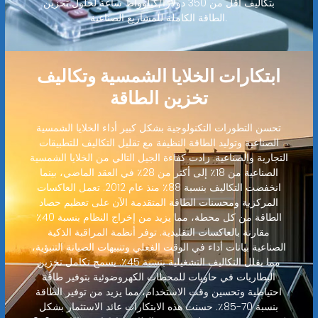
بتكاليف أقل من 350 دولارًا/كيلوواط ساعة لحلول تخزين
الطاقة الكاملة للمشاريع الصناعية.
ابتكارات الخلايا الشمسية وتكاليف
تخزين الطاقة
تحسن التطورات التكنولوجية بشكل كبير أداء الخلايا الشمسية
الصناعية وتوليد الطاقة النظيفة مع تقليل التكاليف للتطبيقات
التجارية والصناعية. زادت كفاءة الجيل التالي من الخلايا الشمسية
الصناعية من 18٪ إلى أكثر من 28٪ في العقد الماضي، بينما
انخفضت التكاليف بنسبة 88٪ منذ عام 2012. تعمل العاكسات
المركزية ومحسنات الطاقة المتقدمة الآن على تعظيم حصاد
الطاقة من كل محطة، مما يزيد من إخراج النظام بنسبة 40٪
مقارنة بالعاكسات التقليدية. توفر أنظمة المراقبة الذكية
الصناعية بيانات أداء في الوقت الفعلي وتنبيهات الصيانة التنبؤية،
مما يقلل التكاليف التشغيلية بنسبة 45٪. يسمح تكامل تخزين
البطاريات في حاويات للمحطات الكهروضوئية بتوفير طاقة
احتياطية وتحسين وقت الاستخدام، مما يزيد من توفير الطاقة
بنسبة 70-85٪. حسنت هذه الابتكارات عائد الاستثمار بشكل