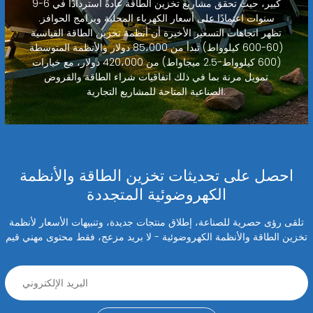
كبير، حيث تحقق مشاريع تخزين الطاقة عادةً استردادًا في 6-9
سنوات اعتمادًا على أسعار الكهرباء المحلية وبرامج الحوافز.
تظهر اتجاهات التسعير الأخيرة أن أنظمة تخزين الطاقة القياسية
(60-600 كيلوواط) تبدأ من 85،000 دولار والأنظمة المتوسطة
(600 كيلوواط-2.5 ميجاواط) من 420،000 دولار، مع خيارات
تمويل مرنة بما في ذلك اتفاقيات شراء الطاقة والقروض
الصناعية المتاحة للمشاريع التجارية.
احصل على تحديثات تخزين الطاقة والأنظمة
الكهروضوئية المتجددة
تلقى رؤى حصرية للصناعة، إطلاق منتجات جديدة، وتنبيهات الأسعار لأنظمة
تخزين الطاقة والأنظمة الكهروضوئية - لا بريد مزعج، فقط محتوى مهني قيم