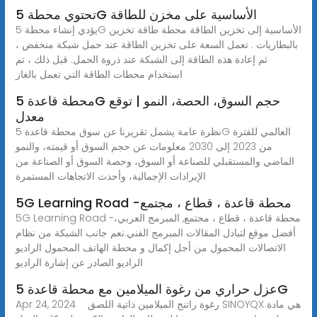
تحتوي محطة 5G الأساسية على مخزن للطاقة
يؤدي إنشاء محطة 5G الأساسية إلى تخزين الطاقة محطة طاقة تخزين
بالبطاريات . تعمل السعة على تخزين الطاقة عند حمل شبكة منخفض ،
ثم إعادة هذه الطاقة إلى الشبكة عند ذروة الحمل. قبل ذلك ، تم
استخدام محطات الطاقة التي تعمل بالغاز
محطة قاعدة 5G حجم السوق، الحصة، النمو | توقع
معدل
نظرة عامة يشمل تقريرنا عن سوق محطة قاعدة 5G العالمي للفترة
من 2023 إلى 2030 معلومات عن حجم السوق أو قيمته، والنمو
الماضي والمستقبلي للصناعة أو السوق، وحصة السوق أو الصناعة من
الإيرادات الإجمالية، وأحدث الاتجاهات المستمرة
5G Learning Road -محطة قاعدة ، قطاع ، مجتمع
5G Learning Road -محطة قاعدة ، قطاع ، مجتمع, المبرمج العربي،
أفضل موقع لتبادل المقالات المبرمج الفني.نعم جانب الشبكة من نظام
الاتصالات المحمول من أجل إكمال و محطة الهاتف المحمول الراديو
الراديو الصادر عن إشارة الراديو
عزل حراري من رغوة الميلامين مع محطة قاعدة 5G
Apr 24, 2024 · رغوة راتنج الميلامين ذاتية اللصق SINOYQX هي مادة