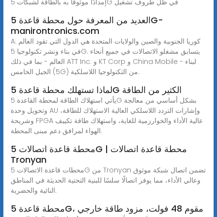
إمدادًا موثوقًا به بالطاقة لشبكات 5G في ظل ظروف تشغيل
العديد من المعرفة حول محطة قاعدة 5G-
manirontronics.com
A: كوريا الجنوبية والصين والولايات المتحدة هي الدول التي تقود العالم
في بناء ونشر تكنولوجيا 5G. يتسابق مشغلو الاتصالات في جميع أنحاء
العالم - بما في ذلك ATT Inc. و KT Corp و China Mobile - لبناء
الجيل الخامس (5G) من التكنولوجيا اللاسلكية.
لماذا تستهلك محطة قاعدة 5G الكثير من الطاقة
يأتي استهلاك الطاقة لمحطة القاعدة 5G بشكل أساسي من معالجة
وتحويل وحدة AU وإشارات التردد اللاسلكي العالية الاستهلاك للطاقة،
وشريحة FPGA عالية الأداء والخوارزمية للغاية، واستهلاك طاقة تكييف
الهواء لمرافق دعم مبنى المحطة.
محطة قاعدة اتصالات 5G | محطة قاعدة اتصالات
Tronyan
محطات قاعدة الاتصالات 5G من Tronyan تضمن اتصال شبكة موثوق
وعالي الأداء، مما يوفر اتصالًا سلسًا للبنية التحتية الحديثة في المناطق
النائية والحضرية.
محطة قاعدة 5G، مقوم 48 فولت، مزود طاقة خارجي