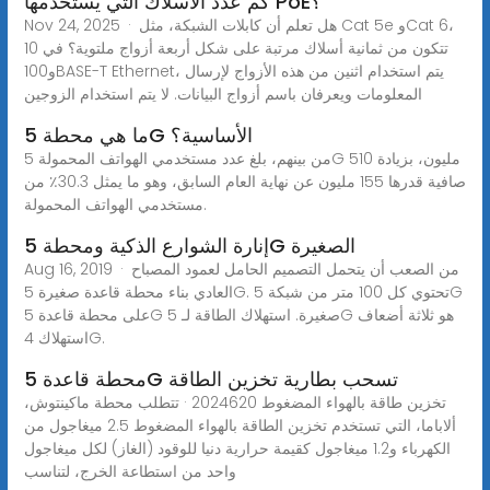
كم عدد الأسلاك التي يستخدمها PoE؟
Nov 24, 2025 · هل تعلم أن كابلات الشبكة، مثل Cat 5e وCat 6،
تتكون من ثمانية أسلاك مرتبة على شكل أربعة أزواج ملتوية؟ في 10
و100BASE-T Ethernet، يتم استخدام اثنين من هذه الأزواج لإرسال
المعلومات ويعرفان باسم أزواج البيانات. لا يتم استخدام الزوجين
ما هي محطة 5G الأساسية؟
من بينهم، بلغ عدد مستخدمي الهواتف المحمولة 5G 510 مليون، بزيادة
صافية قدرها 155 مليون عن نهاية العام السابق، وهو ما يمثل 30.3٪ من
مستخدمي الهواتف المحمولة.
إنارة الشوارع الذكية ومحطة 5G الصغيرة
Aug 16, 2019 · من الصعب أن يتحمل التصميم الحامل لعمود المصباح
العادي بناء محطة قاعدة صغيرة 5G. تحتوي كل 100 متر من شبكة 5G
على محطة قاعدة 5G صغيرة. استهلاك الطاقة لـ 5G هو ثلاثة أضعاف
استهلاك 4G.
محطة قاعدة 5G تسحب بطارية تخزين الطاقة
تخزين طاقة بالهواء المضغوط 2024620 · تتطلب محطة ماكينتوش،
ألاباما، التي تستخدم تخزين الطاقة بالهواء المضغوط 2.5 ميغاجول من
الكهرباء و1.2 ميغاجول كقيمة حرارية دنيا للوقود (الغاز) لكل ميغاجول
واحد من استطاعة الخرج، لتناسب