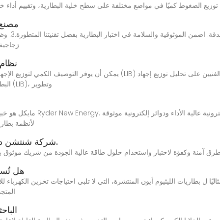
مصنع 
زجاجية 
نظام 
البطارية، واستكشاف أسباب فشل بطاريات الليثيوم أيون (LIB)، وتطوير
لأنظمة بطاري
دليل DIY | شركة شنتشن ديري الجديدة للطاقة المحدودة.
هل تُسر
المتجد
الباح