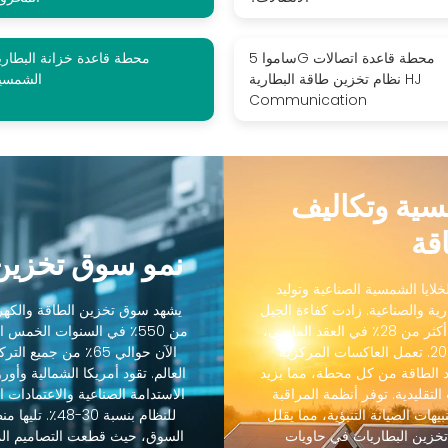
ساموا 5G محطة قاعدة اتصالات
محطة قاعدة خزانة البطاري
نظام تخزين طاقة البطارية HJ
الشمسي
Communication
مسية وتكاليف
قة
نمو سوق تخزين 
لايا الشمسية الصناعية وتوليد
رية والصناعية. زادت كفاءة الجيل
يشهد سوق تخزين الطاقة والكهرو
التالي من الخلايا الشمسية الصناعية من 18٪ إلى أكثر من 28٪ في العقد الماضي،
من 550٪ في السنوات الخمس
بينما انخفضت التكاليف بنسبة 88٪ منذ عام 2012. تعمل العاكسات المركزية
الآن حوالي 65٪ من ج
 الطاقة من كل محطة، مما يزيد
رنة بالعاكسات التقليدية. توفر أنظمة المراقبة
الاستدامة الصناعية والاعتمادات ال
يهات الصيانة التنبؤية، مما يقلل
 45٪. يسمح تكامل تخزين البطاريات في حاويات