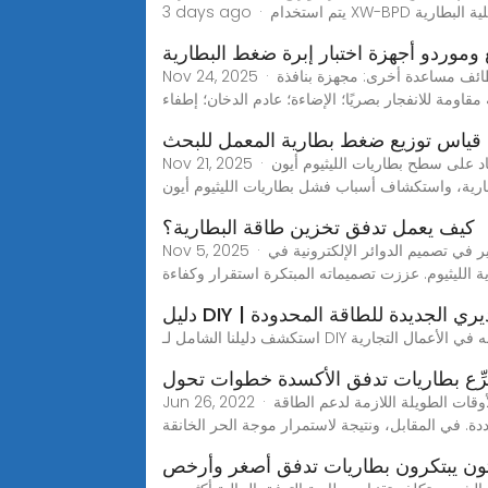
وموردو أجهزة اختبار إبرة ضغط البطارية
Nov 24, 2025 · اكتشف آلة اختبار إبرة ضغط البطارية لتقييم الأداء بدقة. اضمن الموثوقية والسلامة في اختبار البطارية بفضل تقنيتنا المتطورة.3. وظائف مساعدة أخرى: مجهزة بنافذة
مقاومة للانفجار بصريًا؛ الإضاءة؛ عادم الدخان؛ إطفاء
قياس توزيع ضغط بطارية المعمل للبحث
Nov 21, 2025 · يمكن أن يوفر التوصيف الكمي لتوزيع الإجهاد على سطح بطاريات الليثيوم أيون (LIB) منظورًا أعمق لتحليل إجهاد البطارية، ومساعدة الفنيين على تحليل توزيع إجهاد
كيف يعمل تدفق تخزين طاقة البطارية؟
Nov 5, 2025 · مايكل هو خبير في تصميم الدوائر الإلكترونية في Ryder New Energy. لديه مهارات فريدة من نوعها في تصميم الدوائر الإلكترونية عالية الأداء ودوائر إلكترونية موثوقة
ة الليثيوم. عززت تصميماته المبتكرة استقرار وكفاءة
ِّع بطاريات تدفق الأكسدة خطوات تحول
Jun 26, 2022 · يمكن لبطاريات تدفّق الأكسدة أن تصبح مساعدًا مثاليًا ل بطاريات الليثيوم أيون المنتشرة، التي لا تلبي احتياجات تخزين الكهرباء للأوقات الطويلة اللازمة لدعم الطاقة
دة. في المقابل، ونتيجة لاستمرار موجة الحر الخانقة
ثون يبتكرون بطاريات تدفق أصغر وأرخص