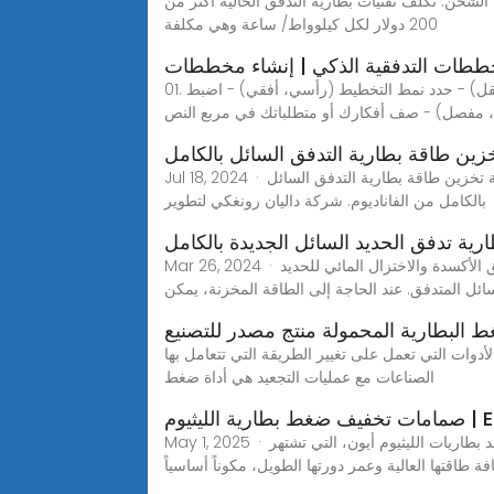
ة الشحن. تكلف تقنيات بطارية التدفق الحالية أكثر من
200 دولار لكل كيلوواط/ ساعة وهي مكلفة
خططات التدفقية الذكي | إنشاء مخططات
01. تكوين المخطط الخاص بك ابدأ بتحديد تفضيلاتك في لوحة الإعدادات: - اختر نوع المخطط (مثل المخطط التدفقي، خريطة العقل) - حدد نمط التخطيط (رأسي، أفقي) - اضبط
، مفصل) - صف أفكارك أو متطلباتك في مربع النص
خزين طاقة بطارية التدفق السائل بالكامل
Jul 18, 2024 · تعد تقنية تخزين طاقة بطارية التدفق السائل بالكامل من الفاناديوم مادة أساسية للبطاريات, والذي يمثل نصف التكلفة الإجمالية.تقنية تخزين طاقة بطارية التدفق السائل
بالكامل من الفاناديوم. شركة داليان رونغكي لتطوير
رية تدفق الحديد السائل الجديدة بالكامل
Mar 26, 2024 · تلتقط بطارية تدفق الأكسدة والاختزال المائي للحديد (Fe) هنا الطاقة على شكل إلكترونات (e-) من مصادر الطاقة المتجددة وتخزنها عن طريق تغيير شحنة الحديد
سائل المتدفق. عند الحاجة إلى الطاقة المخزنة، يمكن
غط البطارية المحمولة منتج مصدر للتصنيع
لأدوات التي تعمل على تغيير الطريقة التي تتعامل بها
الصناعات مع عمليات التجعيد هي أداة ضغط
م | EB BLOG
May 1, 2025 · تعرّف على الدور الحاسم لصمامات تنفيس الضغط في بطاريات الليثيوم، ومنع حوادث الهروب الحراري وضمان السلامة والأداء.تُعد بطاريات الليثيوم أيون، التي تشتهر
فة طاقتها العالية وعمر دورتها الطويل، مكوناً أساسياً