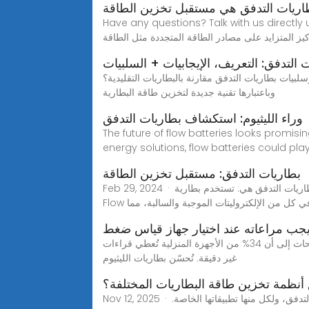
ريات التدفق هي مستقبل تخزين الطاقة
Have any questio.هل بطاريات التدفق هي مستقبل تخزين الطاقة؟ المُقدّمة في السنوات الأخيرة، تزايد الطلب على حلول تخزين
كيز المتزايد على مصادر الطاقة المتجددة مثل الطاقة
 التدفق: التعريف، الإيجابيات + السلبيات
بيات بطاريات التدفق مقارنة بالبطاريات التقليدية؟
وباعتبارها تقنية جديدة لتخزين طاقة البطارية
وراء الليثيوم: استكشاف بطاريات التدفق
The future of flow batteries looks promis
energy solutions, flow batteries could play
بطاريات التدفق: مستقبل تخزين الطاقة
Feb 29, 2024 · يمكن تصنيف بطاريات التدفق إلى أنواع مختلفة بناءً على كيمياء وتكوين إلكتروليتاتها. الأنواع الأكثر شيوعًا لبطاريات التدفق هي: تستخدم بطارية Vanadium Redox
يوم في كل من الإلكتروليتات الموجبة والسالبة، مما
يجب مراعاته عند اختيار جهاز قياس ضغط
يُعد اختيار بطارية ليثيوم موثوقة لجهاز قياس ضغط الدم أمرًا بالغ الأهمية لمراقبة الصحة بفعالية. تُعدّ الدقة عاملًا أساسيًا، إذ تشير الأبحاث إلى أن 34% من الأجهزة المنزلية تُعطي قراءات
غير دقيقة. تُحسّن بطاريات الليثيوم
 أنظمة تخزين طاقة البطاريات المختلفة؟
Nov 12, 2025 · تتوفر أنظمة تخزين طاقة البطاريات بأنواع مختلفة، بما في ذلك بطاريات الليثيوم أيون، وبطاريات الرصاص الحمضية، وبطاريات التدفق، ولكل منها تطبيقاتها الخاصة.