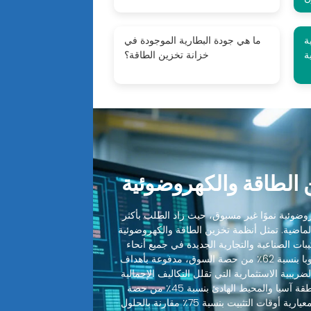
ة
ما هي جودة البطارية الموجودة في
ة
خزانة تخزين الطاقة؟
الطاقة والكهروضوئية
ضوئية نموًا غير مسبوق، حيث زاد الطلب بأكثر
 الماضية. تمثل أنظمة تخزين الطاقة والكهروضوئية
ميع التركيبات الصناعية والتجارية الجديدة في جميع أنحاء
العالم. تقود أمريكا الشمالية وأوروبا بنسبة 62٪ من حصة السوق، مدفوعة بأهداف
ضريبية الاستثمارية التي تقلل التكاليف الإجمالية
للنظام بنسبة 30-48٪. تليها منطقة آسيا والمحيط الهادئ بنسبة 45٪ من حصة
السوق، حيث قطعت التصاميم المعيارية أوقات التثبيت بنسبة 75٪ مقارنة بالحلول