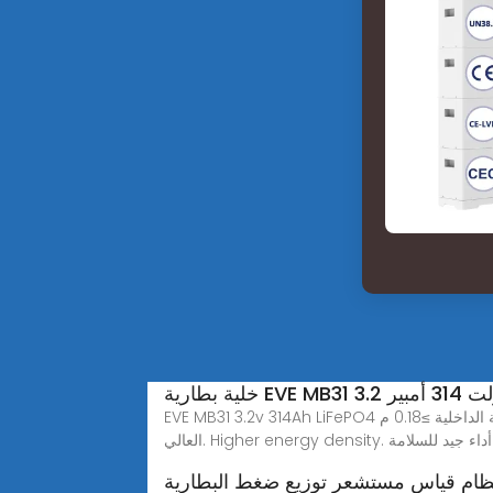
EVE MB31 3.2v 314Ah LiFePO4 خلية منشورية للبطارية. دورة الحياة≥8000 مرة! سعة كبيرة:314آه. المقاومة الداخلية ≥0.18 مΩ. العلامة التجارية الجديدة الصف. اتساق البطارية
 للسلامة.
ظام قياس مستشعر توزيع ضغط البطارية