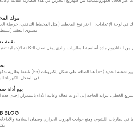
ت عبر الخلايا الكهروكيميائية من صهاريج التخزين في هذه البطارية القابلة لإعاد
مولد الم
مستوى التعقيد (بسيط
تقنية ت
بطا
في المنحل بالكهرباء ال
بيع أداة ض
سريع الخطى، تتزايد الحاجة إلى أدوات فعالة وعالية الأداء باستمرار. إحدى هذه ا
صمامات تخفيف ضغط بطارية الليثيو
بكثا