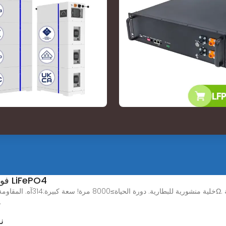
خلية بطارية EVE MB31 3.2 فولت 314 أمبير LiFePO4
العالي. Higher energy density. أداء جيد
ن