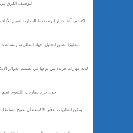
3 days ago · يتم استخدام XW-BPD لتوصيف الفرق في توزيع الضغوط كميًا في مواضع مختلفة على سطح خلية البطارية، وتقييم أداء خلية البطارية.
استكشف دليلنا الشامل لـ DIY حول حزم بطاريات الليثيوم. تعلم طرق آمنة وكفؤة لاختبار واستخدام حلول طاقة عالية الجودة من شريك موثوق به في الأعمال التجارية.