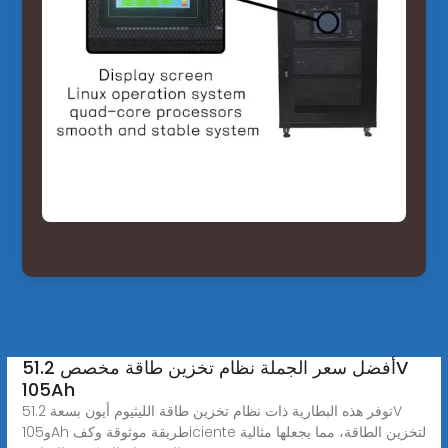
أفضل سعر الجملة نظام تخزين طاقة مخصص 51.2V
105Ah
توفر هذه البطارية ذات نظام تخزين طاقة الليثيوم أيون بسعة 51.2V
و105Ah طريقة موثوقة وكفiciente لتخزين الطاقة، مما يجعلها مثالية