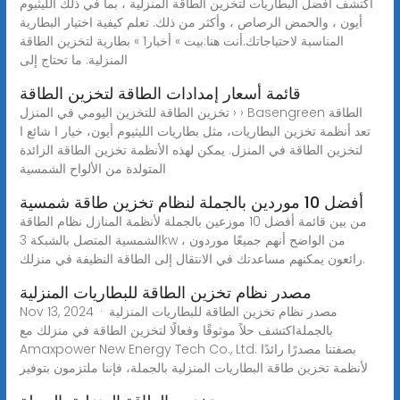
اكتشف أفضل البطاريات لتخزين الطاقة المنزلية ، بما في ذلك الليثيوم
أيون ، والحمض الرصاص ، وأكثر من ذلك. تعلم كيفية اختيار البطارية
المناسبة لاحتياجاتك.أنت هنا:بيت » أخبار1 » بطارية لتخزين الطاقة
المنزلية: ما تحتاج إلى
قائمة أسعار إمدادات الطاقة لتخزين الطاقة
تخزين الطاقة للتخزين اليومي في المنزل › › Basengreen الطاقة
تعد أنظمة تخزين البطاريات، مثل بطاريات الليثيوم أيون، خيار ا شائع ا
لتخزين الطاقة في المنزل. يمكن لهذه الأنظمة تخزين الطاقة الزائدة
المتولدة من الألواح الشمسية
أفضل 10 موردين بالجملة لنظام تخزين طاقة شمسية
من بين قائمة أفضل 10 موزعين بالجملة لأنظمة المنازل نظام الطاقة
الشمسية المتصل بالشبكة 3kw ، من الواضح أنهم جميعًا موردون
رائعون يمكنهم مساعدتك في الانتقال إلى الطاقة النظيفة في منزلك.
مصدر نظام تخزين الطاقة للبطاريات المنزلية
Nov 13, 2024 · مصدر نظام تخزين الطاقة للبطاريات المنزلية
بالجملةاكتشف حلاً موثوقًا وفعالًا لتخزين الطاقة في منزلك مع
Amaxpower New Energy Tech Co., Ltd. بصفتنا مصدرًا رائدًا
لأنظمة تخزين طاقة البطاريات المنزلية بالجملة، فإننا ملتزمون بتوفير