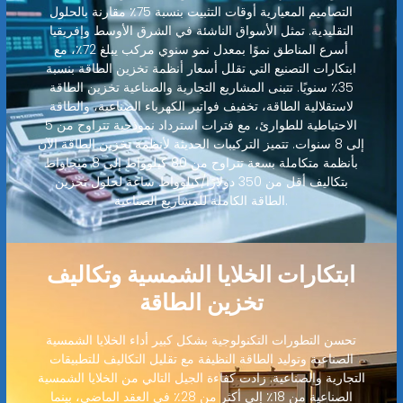
التصاميم المعيارية أوقات التثبيت بنسبة 75٪ مقارنة بالحلول
التقليدية. تمثل الأسواق الناشئة في الشرق الأوسط وإفريقيا
أسرع المناطق نموًا بمعدل نمو سنوي مركب يبلغ 72٪، مع
ابتكارات التصنيع التي تقلل أسعار أنظمة تخزين الطاقة بنسبة
35٪ سنويًا. تتبنى المشاريع التجارية والصناعية تخزين الطاقة
لاستقلالية الطاقة، تخفيف فواتير الكهرباء الصناعية، والطاقة
الاحتياطية للطوارئ، مع فترات استرداد نموذجية تتراوح من 5
إلى 8 سنوات. تتميز التركيبات الحديثة لأنظمة تخزين الطاقة الآن
بأنظمة متكاملة بسعة تتراوح من 80 كيلوواط إلى 8 ميجاواط
بتكاليف أقل من 350 دولارًا/كيلوواط ساعة لحلول تخزين
الطاقة الكاملة للمشاريع الصناعية.
ابتكارات الخلايا الشمسية وتكاليف
تخزين الطاقة
تحسن التطورات التكنولوجية بشكل كبير أداء الخلايا الشمسية
الصناعية وتوليد الطاقة النظيفة مع تقليل التكاليف للتطبيقات
التجارية والصناعية. زادت كفاءة الجيل التالي من الخلايا الشمسية
الصناعية من 18٪ إلى أكثر من 28٪ في العقد الماضي، بينما