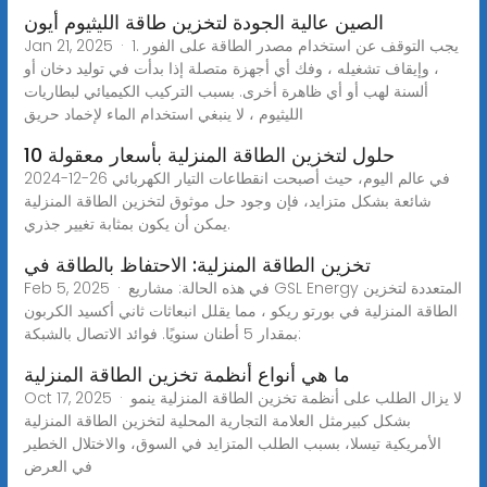
الصين عالية الجودة لتخزين طاقة الليثيوم أيون
Jan 21, 2025 · 1. يجب التوقف عن استخدام مصدر الطاقة على الفور
، وإيقاف تشغيله ، وفك أي أجهزة متصلة إذا بدأت في توليد دخان أو
ألسنة لهب أو أي ظاهرة أخرى. بسبب التركيب الكيميائي لبطاريات
الليثيوم ، لا ينبغي استخدام الماء لإخماد حريق
10 حلول لتخزين الطاقة المنزلية بأسعار معقولة
2024-12-26 في عالم اليوم، حيث أصبحت انقطاعات التيار الكهربائي
شائعة بشكل متزايد، فإن وجود حل موثوق لتخزين الطاقة المنزلية
يمكن أن يكون بمثابة تغيير جذري.
تخزين الطاقة المنزلية: الاحتفاظ بالطاقة في
Feb 5, 2025 · في هذه الحالة: مشاريع GSL Energy المتعددة لتخزين
الطاقة المنزلية في بورتو ريكو ، مما يقلل انبعاثات ثاني أكسيد الكربون
بمقدار 5 أطنان سنويًا. فوائد الاتصال بالشبكة:
ما هي أنواع أنظمة تخزين الطاقة المنزلية
Oct 17, 2025 · لا يزال الطلب على أنظمة تخزين الطاقة المنزلية ينمو
بشكل كبيرمثل العلامة التجارية المحلية لتخزين الطاقة المنزلية
الأمريكية تيسلا، بسبب الطلب المتزايد في السوق، والاختلال الخطير
في العرض