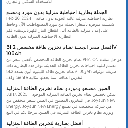
للاستخدام السكني والتجاري.
الجملة بطارية احتياطية منزلية بدون مورد ومصنع
Feb 26, 2024 · بطارية احتياطية منزلية عالية الجودة بدون طاقة
شمسية متوفرة بأسعار الجملة من مورد المصنع.اطلب الآن وحافظ
على إمداد منزلك بالطاقة أثناء انقطاع التيار الكهربائي.نقدم لكم
البطارية الاحتياطية المنزلية بدون الطاقة
أفضل سعر الجملة نظام تخزين طاقة مخصص 51.2V
105Ah
نظام تخزين الطاقة المخصص بأفضل سعر من PHYLION هو حل متقدم
مصمم لتلبية احتياجات تخزين الطاقة الحديثة. توفر هذه البطارية ذات
نظام تخزين طاقة الليثيوم أيون بسعة 51.2V و105Ah طريقة موثوقة
وكفiciente لتخزين الطاقة، مما يجعلها مثالية
الصين مصنعو وموردو نظام تخزين الطاقة المنزلية
Jul 17, 2025 · يمكن تخصيص نظام تخزين الطاقة المنزلية الموجود
في المخزون المصنوع في الصين بسعر منخفض من Joysun New
Energy. Joysun New Energy هي شركة متخصصة في تصنيع
وتوريد نظام تخزين الطاقة المنزلية في الصين. مرحبًا بكم في البيع
أفضل بطارية لتخزين الطاقة المنزلية