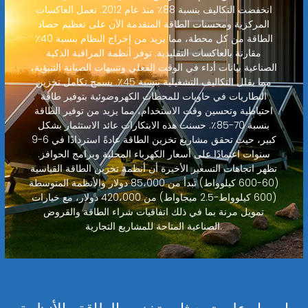
انخفضت التكاليف بنسبة 88٪ منذ عام 2012. تعمل العاكسات
المركزية ومحسنات الطاقة المتقدمة الآن على تعظيم حصاد
الطاقة من كل محطة، مما يزيد من إخراج النظام بنسبة 40٪
مقارنة بالعاكسات التقليدية. توفر أنظمة المراقبة الذكية
الصناعية بيانات أداء في الوقت الفعلي وتنبيهات الصيانة التنبؤية،
مما يقلل التكاليف التشغيلية بنسبة 45٪. يسمح تكامل تخزين
البطاريات في حاويات للمحطات الكهروضوئية بتوفير طاقة
احتياطية وتحسين وقت الاستخدام، مما يزيد من توفير الطاقة
بنسبة 70-85٪. حسنت هذه الابتكارات عائد الاستثمار بشكل
كبير، حيث تحقق مشاريع تخزين الطاقة عادةً استردادًا في 6-9
سنوات اعتمادًا على أسعار الكهرباء المحلية وبرامج الحوافز.
تظهر اتجاهات التسعير الأخيرة أن أنظمة تخزين الطاقة القياسية
(60-600 كيلوواط) تبدأ من 85،000 دولار والأنظمة المتوسطة
(600 كيلوواط-2.5 ميجاواط) من 420،000 دولار، مع خيارات
تمويل مرنة بما في ذلك اتفاقيات شراء الطاقة والقروض
الصناعية المتاحة للمشاريع التجارية.