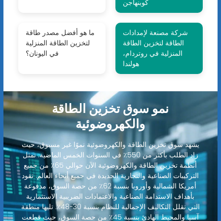
كوبنهاجن
شركة مصنعة لإمدادات
ما هو أفضل مصدر طاقة
الطاقة لتخزين الطاقة
لتخزين الطاقة المنزلية
المنزلية في روتردام،
في اليونان؟
هولندا
نمو سوق تخزين الطاقة
والكهروضوئية
يشهد سوق تخزين الطاقة والكهروضوئية نموًا غير مسبوق، حيث
زاد الطلب بأكثر من 550٪ في السنوات الخمس الماضية. تمثل
أنظمة تخزين الطاقة والكهروضوئية الآن حوالي 65٪ من جميع
التركيبات الصناعية والتجارية الجديدة في جميع أنحاء العالم. تقود
أمريكا الشمالية وأوروبا بنسبة 62٪ من حصة السوق، مدفوعة
بأهداف الاستدامة الصناعية والاعتمادات الضريبية الاستثمارية
التي تقلل التكاليف الإجمالية للنظام بنسبة 30-48٪. تليها منطقة
آسيا والمحيط الهادئ بنسبة 45٪ من حصة السوق، حيث قطعت