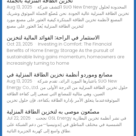
تخزين الطاقة المنزلية بالجملة
Aug 13, 2025 · اكتشف شركة SUG New Energy المحدودة لحلول
تخزين الطاقة المنزلية عالية الجودة. نحن مُصنّع الجملة الموثوق وشريك
المصنع لأنظمة تخزين الطاقة المبتكرة.كيفية العثور على مصنع مورد
لتخزين الطاقة المنزلية يُعدّ العثور على مصنع
الاستثمار في الراحة: الفوائد المالية لتخزين
Oct 23, 2025 · Investing in Comfort: The Financial
Benefits of Home Energy Storage As the pursuit of
sustainable living gains momentum, homeowners are
increasingly turning to home
مصانع وموردو أنظمة تخزين الطاقة المنزلية في
Aug 13, 2025 · باعتبارها المورد الرائد، تقدم شركة SUG New
Energy Co., Ltd. حلول تخزين الطاقة المنزلية من الدرجة الأولى من
الصين، وهي مثالية للمصانع التي تسعى إلى كفاءة الطاقة
الموثوقةعندما يتعلق الأمر بإدارة الطاقة بكفاءة، فإن حلول تخزين
مصنّعون موصى به لتخزين الطاقة المنزلية
Jul 22, 2025 · نجحت GSL Energy في نشر أنظمة تخزين البطارية
الشمسية في مختلف المناطق في إندونيسيا—من دعم الشبكة على
نطاق واسع إلى كهربة الجزيرة النائية.