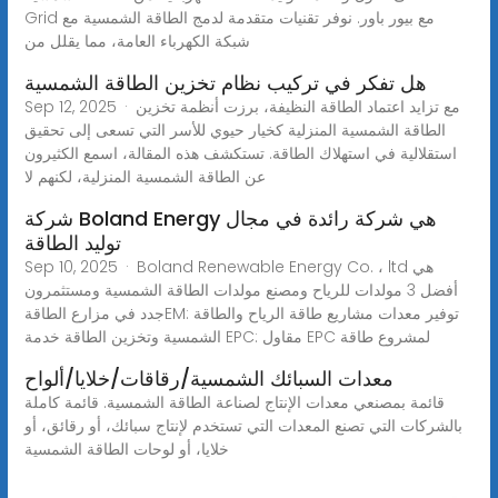
Grid مع بيور باور. نوفر تقنيات متقدمة لدمج الطاقة الشمسية مع
شبكة الكهرباء العامة، مما يقلل من
هل تفكر في تركيب نظام تخزين الطاقة الشمسية
Sep 12, 2025 · مع تزايد اعتماد الطاقة النظيفة، برزت أنظمة تخزين
الطاقة الشمسية المنزلية كخيار حيوي للأسر التي تسعى إلى تحقيق
استقلالية في استهلاك الطاقة. تستكشف هذه المقالة، اسمع الكثيرون
عن الطاقة الشمسية المنزلية، لكنهم لا
شركة Boland Energy هي شركة رائدة في مجال
توليد الطاقة
Sep 10, 2025 · Boland Renewable Energy Co. ، ltd هي
أفضل 3 مولدات للرياح ومصنع مولدات الطاقة الشمسية ومستثمرون
جدد في مزارع الطاقةEM: توفير معدات مشاريع طاقة الرياح والطاقة
الشمسية وتخزين الطاقة خدمة EPC: مقاول EPC لمشروع طاقة
معدات السبائك الشمسية/رقاقات/خلايا/ألواح
قائمة بمصنعي معدات الإنتاج لصناعة الطاقة الشمسية. قائمة كاملة
بالشركات التي تصنع المعدات التي تستخدم لإنتاج سبائك، أو رقائق، أو
خلايا، أو لوحات الطاقة الشمسية