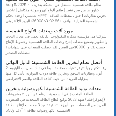
Aug 11, 2025 · نظام طاقة شمسية مستقل عن الشبكة بقدرة ٦
كيلوواط من صن تشيز | طقم ألواح كهروضوئية متكامل | عاكس
شمسي | وحدة تحكم MPPT | تخزين بطاريات | حلول محطات الطاقة
الشمسية المنزلية الهاتف +86 13690853732 البريد الإلكتروني
مورد آلات ومعدات الألواح الشمسية
شركتنا هي مؤسسة مبكرة للتكنولوجيا الفائقة تعمل في مجال البحث
والتطوير وتصنيع معدات إنتاج وحدات الطاقة الشمسية وخطوط الإنتاج
في الصين. لقد حصلت المعدات على شهادات 1s09001 و CE حسب
متطلبات التصدير.
أفضل نظام لتخزين الطاقة الشمسية: الدليل النهائي
2. نوع التكنولوجيا: تتوفر تقنيات مختلفة ، بما في ذلك بطاريات الليثيوم
أيون وبطاريات التدفق وتخزين طاقة دولاب الموازنة. يأتي كل منها
بمزاياه الفريدة من حيث كثافة الطاقة والعمر الافتراضي
معدات توليد الطاقة الشمسية الكهروضوئية وتخزين
الطاقة المتجددة في السعودية.. أرقام عن أبرز 5 مشروعات
(إنفوغرافيك) شهد 2023 توقيع قطاع الطاقة المتجددة في السعودية
المزيد من الصفقات، من أبرزها اتفاقية تنفيذ 3 محطات لإنتاج الطاقة
الشمسية الكهروضوئية بطاقة 4 آلاف و550