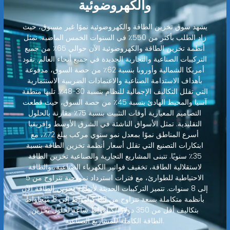
والكهروضوئية
يشهد سوق تخزين الطاقة والكهروضوئية نموًا غير مسبوق، حيث
زاد الطلب بأكثر من 550٪ في السنوات الخمس الماضية. تمثل
أنظمة تخزين الطاقة والكهروضوئية الآن حوالي 65٪ من جميع
التركيبات الصناعية والتجارية الجديدة في جميع أنحاء العالم. تقود
أمريكا الشمالية وأوروبا بنسبة 62٪ من حصة السوق، مدفوعة
بأهداف الاستدامة الصناعية والاعتمادات الضريبية الاستثمارية
التي تقلل التكاليف الإجمالية للنظام بنسبة 30-48٪. تليها منطقة
آسيا والمحيط الهادئ بنسبة 45٪ من حصة السوق، حيث قطعت
التصاميم المعيارية أوقات التثبيت بنسبة 75٪ مقارنة بالحلول
التقليدية. تمثل الأسواق الناشئة في الشرق الأوسط وإفريقيا
أسرع المناطق نموًا بمعدل نمو سنوي مركب يبلغ 72٪، مع
ابتكارات التصنيع التي تقلل أسعار أنظمة تخزين الطاقة بنسبة
35٪ سنويًا. تتبنى المشاريع التجارية والصناعية تخزين الطاقة
لاستقلالية الطاقة، تخفيف فواتير الكهرباء الصناعية، والطاقة
الاحتياطية للطوارئ، مع فترات استرداد نموذجية تتراوح من 5
إلى 8 سنوات. تتميز التركيبات الحديثة لأنظمة تخزين الطاقة الآن
بأنظمة متكاملة بسعة تتراوح من 80 كيلوواط إلى 8 ميجاواط
بتكاليف أقل من 350 دولارًا/كيلوواط ساعة لحلول تخزين
الطاقة الكاملة للمشاريع الصناعية.