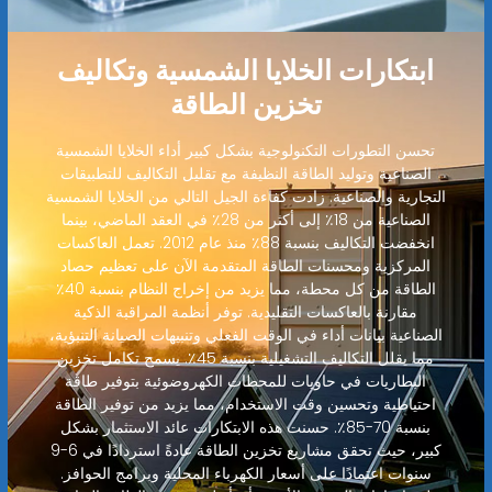
ابتكارات الخلايا الشمسية وتكاليف
تخزين الطاقة
تحسن التطورات التكنولوجية بشكل كبير أداء الخلايا الشمسية
الصناعية وتوليد الطاقة النظيفة مع تقليل التكاليف للتطبيقات
التجارية والصناعية. زادت كفاءة الجيل التالي من الخلايا الشمسية
الصناعية من 18٪ إلى أكثر من 28٪ في العقد الماضي، بينما
انخفضت التكاليف بنسبة 88٪ منذ عام 2012. تعمل العاكسات
المركزية ومحسنات الطاقة المتقدمة الآن على تعظيم حصاد
الطاقة من كل محطة، مما يزيد من إخراج النظام بنسبة 40٪
مقارنة بالعاكسات التقليدية. توفر أنظمة المراقبة الذكية
الصناعية بيانات أداء في الوقت الفعلي وتنبيهات الصيانة التنبؤية،
مما يقلل التكاليف التشغيلية بنسبة 45٪. يسمح تكامل تخزين
البطاريات في حاويات للمحطات الكهروضوئية بتوفير طاقة
احتياطية وتحسين وقت الاستخدام، مما يزيد من توفير الطاقة
بنسبة 70-85٪. حسنت هذه الابتكارات عائد الاستثمار بشكل
كبير، حيث تحقق مشاريع تخزين الطاقة عادةً استردادًا في 6-9
سنوات اعتمادًا على أسعار الكهرباء المحلية وبرامج الحوافز.