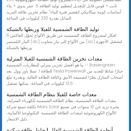
ثابت + قوس قابل للتعديل لتعظيم توليد الطاقة 5. حفر يدوي + بناء
أساسات كومة ميكانيكي لتقصير فترة البناء" نظام تخزين طاقة التبريد
السائل بقدرة 230 كيلووات في الساعة
توليد الطاقة الشمسية للفيلا وربطها بالشبكة
5 افكار لمشروع الطاقه الشمسيه عن طريق الألواح يُحوّل العاكس
التيار المُستمر (dc) من الألواح إلى تيار متناوب (ac) لتشغيل الأجهزة
وربطها بالشبكة.
معدات تخزين الطاقة الشمسية للفيلا المنزلية
ما هو أفضل تخزين منزلي للبطاريات الشمسية › › Basengreen
الطاقة 1. تسلا باور وول. يعد Tesla Powerwall خيارًا شائعًا للعديد من
أصحاب المنازل نظرًا لتصميمه الأنيق وكثافة الطاقة العالية. وبقدرة تبلغ
13.5 كيلووات في الساعة، يمكنها تشغيل
معدات خاصة للفيلا بنظام الطاقة الشمسية
معدات الطاقة الشمسية، نظام الطاقة الشمسية للكهرباء المنزلية،
تكلفة تتمتع شركة Mars Solar بخبرة تزيد عن 10 سنوات في تصنيع
الألواح الكهروضوئية لمعدات الطاقة الشمسية. التكنولوجيا الألمانية،
دليل الاسعار
أنظمة الطاقة الشمسية للفلل | حلول طاقة سكنية