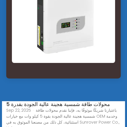
محولات طاقة شمسية هجينة عالية الجودة بقدرة 5
Sep 22, 2025 · باعتبارنا شريكًا موثوقًا به، فإننا نقدم محولات طاقة
شمسية هجينة عالية الجودة بقوة 5 كيلو وات مع خيارات OEM وخدمة
استثنائية، كل ذلك من مصنعنا الموثوق به في Sunrover Power Co.,