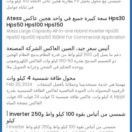
بطارية هجين ثنائي الاتجاه 100 كيلو وات PV شمسي مع محول يحمل
في ثناياه عوامل
Atess سعة كبيرة جميع في واحد هجين عاكس Hps30
Hps50 Hps100 Hps150
Atess Large Capacity All-in-one Hybrid Inverter Hps30
Hps50 Hps100 Hps150 150KW For Commercial Application
أتيس سعر جيد، الصين العاكس الشركة المصنعة
دعم ما يصل إلى 600 كيلو واط من قدرة النظام.يدمج النظام الهجين
ذو التصميم المدمج بقدرة 50-150 كيلو وات العاكس الكهروضوئي
ووحدة التحكم في الشحن وخزانة التحويل معًا.
محول طاقة شمسية 4 كيلو وات
Feb 20, 2024 · مهمتنا هي خدمة مستخدمينا وعملائنا بأفضل المنتجات
الرقمية المحمولة ذات الجودة التنافسية لعاكس الطاقة الشمسية بقدرة
4 كيلو وات، عاكس طاقة شمسية 12 فولت 24 فولت 48 فولت, Mppt
العاكس مضخة المياه
أ inverter شمسي من أتياس بقوة 100 كيلو واط و250
كيلو
أ inverter شمسي من أتياس بقوة 100 كيلو واط و250 كيلو واط