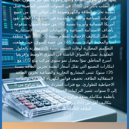
زاد الطلب بأكثر من 550٪ في السنوات الخمس الماضية. تمثل
أنظمة تخزين الطاقة والكهروضوئية الآن حوالي 65٪ من جميع
التركيبات الصناعية والتجارية الجديدة في جميع أنحاء العالم. تقود
أمريكا الشمالية وأوروبا بنسبة 62٪ من حصة السوق، مدفوعة
بأهداف الاستدامة الصناعية والاعتمادات الضريبية الاستثمارية
التي تقلل التكاليف الإجمالية للنظام بنسبة 30-48٪. تليها منطقة
آسيا والمحيط الهادئ بنسبة 45٪ من حصة السوق، حيث قطعت
التصاميم المعيارية أوقات التثبيت بنسبة 75٪ مقارنة بالحلول
التقليدية. تمثل الأسواق الناشئة في الشرق الأوسط وإفريقيا
أسرع المناطق نموًا بمعدل نمو سنوي مركب يبلغ 72٪، مع
ابتكارات التصنيع التي تقلل أسعار أنظمة تخزين الطاقة بنسبة
35٪ سنويًا. تتبنى المشاريع التجارية والصناعية تخزين الطاقة
لاستقلالية الطاقة، تخفيف فواتير الكهرباء الصناعية، والطاقة
الاحتياطية للطوارئ، مع فترات استرداد نموذجية تتراوح من 5
إلى 8 سنوات. تتميز التركيبات الحديثة لأنظمة تخزين الطاقة الآن
بأنظمة متكاملة بسعة تتراوح من 80 كيلوواط إلى 8 ميجاواط
بتكاليف أقل من 350 دولارًا/كيلوواط ساعة لحلول تخزين
الطاقة الكاملة للمشاريع الصناعية.