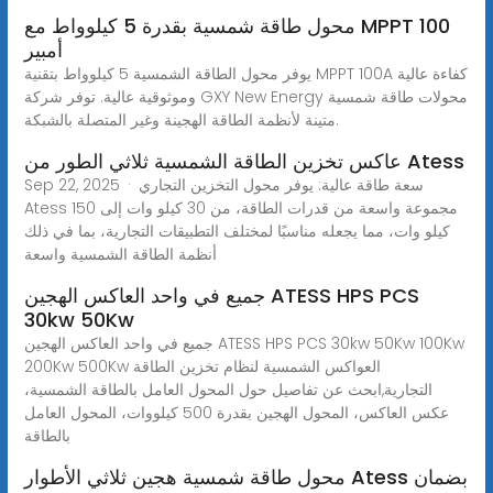
محول طاقة شمسية بقدرة 5 كيلوواط مع MPPT 100
أمبير
يوفر محول الطاقة الشمسية 5 كيلوواط بتقنية MPPT 100A كفاءة عالية
وموثوقية عالية. توفر شركة GXY New Energy محولات طاقة شمسية
متينة لأنظمة الطاقة الهجينة وغير المتصلة بالشبكة.
عاكس تخزين الطاقة الشمسية ثلاثي الطور من Atess
Sep 22, 2025 · سعة طاقة عالية: يوفر محول التخزين التجاري
Atess مجموعة واسعة من قدرات الطاقة، من 30 كيلو وات إلى 150
كيلو وات، مما يجعله مناسبًا لمختلف التطبيقات التجارية، بما في ذلك
أنظمة الطاقة الشمسية واسعة
جميع في واحد العاكس الهجين ATESS HPS PCS
30kw 50Kw
جميع في واحد العاكس الهجين ATESS HPS PCS 30kw 50Kw 100Kw
200Kw 500Kw العواكس الشمسية لنظام تخزين الطاقة
التجارية,ابحث عن تفاصيل حول المحول العامل بالطاقة الشمسية،
عكس العاكس، المحول الهجين بقدرة 500 كيلووات، المحول العامل
بالطاقة
محول طاقة شمسية هجين ثلاثي الأطوار Atess بضمان