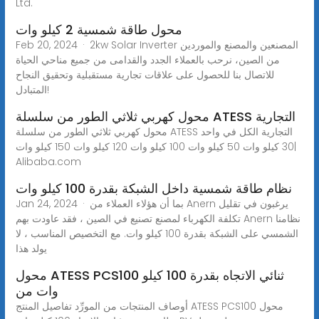
Ltd.
محول طاقة شمسية 2 كيلو وات
Feb 20, 2024 · 2kw Solar Inverter المصنعين والمصنع والموردين
من الصين، نرحب بالعملاء الجدد والقدامى من جميع مناحي الحياة
للاتصال بنا للحصول على علاقات تجارية مستقبلية وتحقيق النجاح
المتبادل!
محول كهربي ثلاثي الطور من سلسلة ATESS التجارية
محول كهربي ثلاثي الطور من سلسلة ATESS التجارية الكل في واحد
30 كيلو وات 50 كيلو وات 100 كيلو وات 120 كيلو وات 150 كيلو وات|
Alibaba.com
نظام طاقة شمسية داخل الشبكة بقدرة 100 كيلو وات
Jan 24, 2024 · بما أن هؤلاء العملاء من Anern يرغبون في تقليل
تكلفة الكهرباء لمصنع تصنيع في الصين ، فقد عاودت بهم Anern نظامنا
الشمسي على الشبكة بقدرة 100 كيلو وات. مع التخصيص المناسب ، لا
يولد هذا
محول ATESS PCS100 ثنائي الاتجاه بقدرة 100 كيلو
وات من
أوصاف المنتجات من المورِّد تفاصيل المنتج ATESS PCS100 محول