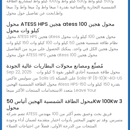
و500 كيلو واط و630 كيلو واط و1000 كيلو واط لمشاريع الطاقة
الشمسية التجارية والصناعية بقدرة 1 ميغا واط و2 ميغا واط و3 ميغا
واط,ابحث عن تفاصيل حول محول
محول ATESS HPS هجين atess محول هجين 100
كيلو وات محول
محول ATESS HPS هجين atess محول هجين 100 كيلو وات محول
نظام طاقة شمسية هجين 50 كيلو وات 100 كيلو وات 150 كيلو وات
محول هجين الكل في واحد، يمكنك الحصول على مزيد من التفاصيل
حول محول ATESS HPS هجين atess محول هجين 100
مُصنِّع ومصانع محولات البطاريات عالية الجودة
Sep 22, 2025 · محول طاقة شمسية أحادي الطور بقوة 5 كيلو وات
من سوليس عاكس Solis US على الشبكة Solis-1P (6-10)K-4G-US
محول الطاقة الشمسية الهجين Atess HPS-150 بقدرة 150 كيلو وات
متعدد الاستخدامات المنتجات الأكثر مبيعا Leave Your
محول الطاقة الشمسية الهجين أتياس 50Kw 100Kw 3
محول
تضم شركة ATESS فريق بحث وعمق يضم أكثر من 100 مهندس
متمرس. وقد تم تجهيز المختبر بأدوات اختبار متقدمة لضمان أداء وجودة
المنتجات من الدرجة الأولى، فضلاً عن احتياجات العملاء.