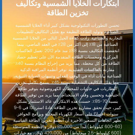
ابتكارات الخلايا الشمسية وتكاليف
تخزين الطاقة
تحسن التطورات التكنولوجية بشكل كبير أداء الخلايا الشمسية
الصناعية وتوليد الطاقة النظيفة مع تقليل التكاليف للتطبيقات
التجارية والصناعية. زادت كفاءة الجيل التالي من الخلايا الشمسية
الصناعية من 18٪ إلى أكثر من 28٪ في العقد الماضي، بينما
انخفضت التكاليف بنسبة 88٪ منذ عام 2012. تعمل العاكسات
المركزية ومحسنات الطاقة المتقدمة الآن على تعظيم حصاد
الطاقة من كل محطة، مما يزيد من إخراج النظام بنسبة 40٪
مقارنة بالعاكسات التقليدية. توفر أنظمة المراقبة الذكية
الصناعية بيانات أداء في الوقت الفعلي وتنبيهات الصيانة التنبؤية،
مما يقلل التكاليف التشغيلية بنسبة 45٪. يسمح تكامل تخزين
البطاريات في حاويات للمحطات الكهروضوئية بتوفير طاقة
احتياطية وتحسين وقت الاستخدام، مما يزيد من توفير الطاقة
بنسبة 70-85٪. حسنت هذه الابتكارات عائد الاستثمار بشكل
كبير، حيث تحقق مشاريع تخزين الطاقة عادةً استردادًا في 6-9
سنوات اعتمادًا على أسعار الكهرباء المحلية وبرامج الحوافز.
تظهر اتجاهات التسعير الأخيرة أن أنظمة تخزين الطاقة القياسية
(60-600 كيلوواط) تبدأ من 85،000 دولار والأنظمة المتوسطة
(600 كيلوواط-2.5 ميجاواط) من 420،000 دولار، مع خيارات