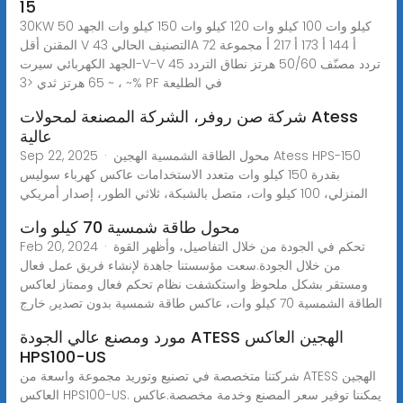
15
30KW 50 كيلو وات 100 كيلو وات 120 كيلو وات 150 كيلو وات الجهد
المقنن أقل V التصنيف الحالي 43A 72 أ 144 أ 173 أ 217 أ مجموعة
الجهد الكهربائي سيرت-V-V تردد مصنّف 50/60 هرتز نطاق التردد 45
~ ، ~ 65 هرتز ثدي <3% PF في الطليعة
شركة صن روفر، الشركة المصنعة لمحولات Atess
عالية
Sep 22, 2025 · محول الطاقة الشمسية الهجين Atess HPS-150
بقدرة 150 كيلو وات متعدد الاستخدامات عاكس كهرباء سوليس
المنزلي، 100 كيلو وات، متصل بالشبكة، ثلاثي الطور، إصدار أمريكي
محول طاقة شمسية 70 كيلو وات
Feb 20, 2024 · تحكم في الجودة من خلال التفاصيل، وأظهر القوة
من خلال الجودة.سعت مؤسستنا جاهدة لإنشاء فريق عمل فعال
ومستقر بشكل ملحوظ واستكشفت نظام تحكم فعال وممتاز لعاكس
الطاقة الشمسية 70 كيلو وات، عاكس طاقة شمسية بدون تصدير, خارج
مورد ومصنع عالي الجودة ATESS الهجين العاكس
HPS100-US
شركتنا متخصصة في تصنيع وتوريد مجموعة واسعة من ATESS الهجين
العاكس HPS100-US. يمكننا توفير سعر المصنع وخدمة مخصصة.عاكس