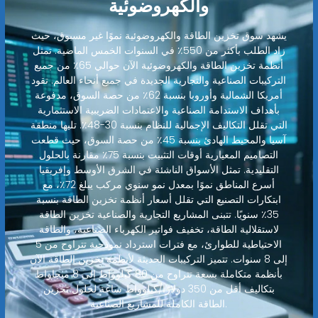
والكهروضوئية
يشهد سوق تخزين الطاقة والكهروضوئية نموًا غير مسبوق، حيث
زاد الطلب بأكثر من 550٪ في السنوات الخمس الماضية. تمثل
أنظمة تخزين الطاقة والكهروضوئية الآن حوالي 65٪ من جميع
التركيبات الصناعية والتجارية الجديدة في جميع أنحاء العالم. تقود
أمريكا الشمالية وأوروبا بنسبة 62٪ من حصة السوق، مدفوعة
بأهداف الاستدامة الصناعية والاعتمادات الضريبية الاستثمارية
التي تقلل التكاليف الإجمالية للنظام بنسبة 30-48٪. تليها منطقة
آسيا والمحيط الهادئ بنسبة 45٪ من حصة السوق، حيث قطعت
التصاميم المعيارية أوقات التثبيت بنسبة 75٪ مقارنة بالحلول
التقليدية. تمثل الأسواق الناشئة في الشرق الأوسط وإفريقيا
أسرع المناطق نموًا بمعدل نمو سنوي مركب يبلغ 72٪، مع
ابتكارات التصنيع التي تقلل أسعار أنظمة تخزين الطاقة بنسبة
35٪ سنويًا. تتبنى المشاريع التجارية والصناعية تخزين الطاقة
لاستقلالية الطاقة، تخفيف فواتير الكهرباء الصناعية، والطاقة
الاحتياطية للطوارئ، مع فترات استرداد نموذجية تتراوح من 5
إلى 8 سنوات. تتميز التركيبات الحديثة لأنظمة تخزين الطاقة الآن
بأنظمة متكاملة بسعة تتراوح من 80 كيلوواط إلى 8 ميجاواط
بتكاليف أقل من 350 دولارًا/كيلوواط ساعة لحلول تخزين
الطاقة الكاملة للمشاريع الصناعية.