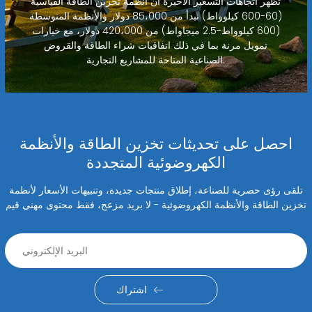
تظهر اتجاهات التسعير الأخيرة أن أنظمة تخزين الطاقة القياسية
(60-600 كيلوواط) تبدأ من 85،000 دولار والأنظمة المتوسطة
(600 كيلوواط-2.5 ميجاواط) من 420،000 دولار، مع خيارات
تمويل مرنة بما في ذلك اتفاقيات شراء الطاقة والقروض
الصناعية المتاحة للمشاريع التجارية.
احصل على تحديثات تخزين الطاقة والأنظمة
الكهروضوئية المتجددة
تلقى رؤى حصرية للصناعة، إطلاق منتجات جديدة، وتنبيهات الأسعار لأنظمة
تخزين الطاقة والأنظمة الكهروضوئية - لا بريد مزعج، فقط محتوى مهني قيم
اشتراك