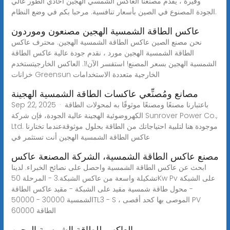
وفيرة ، يقدم مصنعنا العاكس الشمسي الهجين أحادي الطور عالي
الجودة المصنوع في الصين بأسعار تنافسية. مرحبا بكم في وضع النظام.
عاكس الطاقة الشمسية الهجين مصنعون وموردون
نحن مصنع الصين عاكس الطاقة الشمسية الهجين. محترف عاكس
الطاقة الشمسية الهجين مورد ، نقدم جودة عالية عاكس الطاقة
الشمسية الهجين بسعر المصنع! استفسر الآن!1. العاكس الخارجيتستخدم
خزانات Greensun الخارجية متعددة الاستخدامات
مصانع ومُصنِّعي عاكسات الطاقة الشمسية الهجينة
Sep 22, 2025 · باعتبارنا مصنعًا ومصنعًا موثوقًا به لمحولات الطاقة
الكهروضوئية الهجينة عالية الجودة، فإن شركة Sunrover Power Co.,
Ltd. موجودة هنا لتلبية احتياجاتك من الطاقة بحلول موثوقةعندما تختارنا
عاكس الطاقة الشمسية الهجين أنت تستثمر في
مصنع عاكس الطاقة الشمسية، الشركة المصنعة عاكس
ابحث عن عاكس الطاقة الشمسية واحصل على نصائح الخبراء. لدينا
تشكيلة واسعة من عاكس الشبكة.3 - المرحلة 50Kw Pv على الشبكة
- محول طاقة شمسية مقيد على الشبكة - مقيد عاكس الطاقة
الشمسية 30000 - 50000TL3 - S ، الموصى بها كحد أقصى PV
الطاقة 60000
العاكس للطاقة الشمسية الهجين