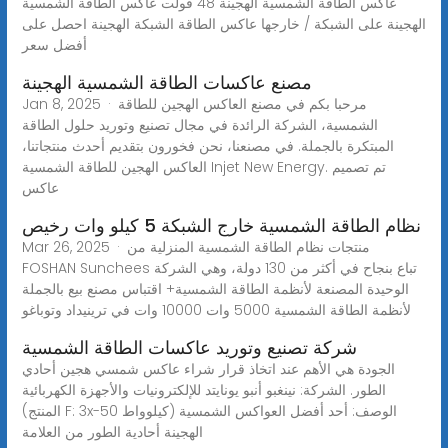
عاكس الطاقة الشمسية الهجينة 48 فولت عاكس الطاقة الشمسية
الهجينة على الشبكة / خارجها عاكس الطاقة الشبكة الهجينة احصل على
أفضل سعر
مصنع عاكسات الطاقة الشمسية الهجينة
Jan 8, 2025 · مرحبا بكم في مصنع العاكس الهجين للطاقة
الشمسية، الشركة الرائدة في مجال تصنيع وتوريد حلول الطاقة
المبتكرة بالجملة. في مصنعنا، نحن فخورون بتقديم أحدث منتجاتنا،
العاكس الهجين للطاقة الشمسية Injet New Energy. تم تصميم
عاكس
نظام الطاقة الشمسية خارج الشبكة 5 كيلو وات رخيص
Mar 26, 2025 · منتجات نظام الطاقة الشمسية المنزلية من
FOSHAN Sunchees تباع بنجاح في أكثر من 130 دولة، وهي الشركة
الوحيدة المصنعة لأنظمة الطاقة الشمسية+ اقتباس مصنع بيع بالجملة
لأنظمة الطاقة الشمسية 5000 وات 10000 وات في ترينيداد وتوباغو
شركة تصنيع وتوريد عاكسات الطاقة الشمسية
الجودة هي الأهم عند اتخاذ قرار شراء عاكس شمسي هجين أحادي
الطور. الشركة: نينغبو أنبو يونايتد للإلكترونيات والأجهزة الكهربائية
(المنتج F: 3x-50 كيلوواط) الوصف: أحد أفضل العواكس الشمسية
الهجينة أحادية الطور من العلامة