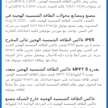
الذكي 2KW & 3.2KW ، ونحن نوفر عاكس الطاقة الشمسية الهجين
الذكي 2KW & 3.2KW عالية الجودة. خدمات OEM / ODM.إن محولات
مصنع ومصانع محولات الطاقة الشمسية الهجينة في
Aug 13, 2025 · اكتشف عاكسات الطاقة الشمسية الهجينة عالية
الجودة من شركة SUG New Energy المحدودة، وهي مصنع موثوق
في الصين. تواصل مع موردين موثوقين لتلبية احتياجاتك التجارية!
عاكس الطاقة الشمسية الهجين ثنائي المخرج IP65
يُشحن عاكس الطاقة الشمسية الهجين الجديد IP65 مباشرةً من مصنع
Anern في الصين. وهو ليس مصممًا فقط لتوفير حلول تخزين طاقة
مرنة، بل يتميز أيضًا بإدارة ذكية للأحمال، وتشغيل سلس داخل الشبكة
وخارجها، وطاقة احتياطية موثوقة. هذا
عاكس الطاقة الشمسية الهجين متعدد MPPT بقدرة 6
صُمم محول الطاقة الشمسية الهجين MPPT بقدرة 6 كيلوواط/10
كيلوواط من Anern لتوفير طاقة مستدامة تلبي جميع احتياجاتك. يُعد
هذا المحول جوهر نظام الطاقة الشمسية الشامل، حيث يوفر حلاً شاملاً
لطاقة موثوقة.
عاكس الطاقة الشمسية الهجينة خارج الشبكة مصنع
عاكس الطاقة الشمسية الهجينة ذات المرحلة الواحدة 4.6 كيلوواط