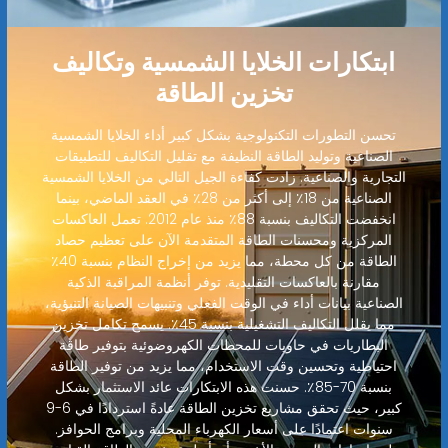
ابتكارات الخلايا الشمسية وتكاليف
تخزين الطاقة
تحسن التطورات التكنولوجية بشكل كبير أداء الخلايا الشمسية
الصناعية وتوليد الطاقة النظيفة مع تقليل التكاليف للتطبيقات
التجارية والصناعية. زادت كفاءة الجيل التالي من الخلايا الشمسية
الصناعية من 18٪ إلى أكثر من 28٪ في العقد الماضي، بينما
انخفضت التكاليف بنسبة 88٪ منذ عام 2012. تعمل العاكسات
المركزية ومحسنات الطاقة المتقدمة الآن على تعظيم حصاد
الطاقة من كل محطة، مما يزيد من إخراج النظام بنسبة 40٪
مقارنة بالعاكسات التقليدية. توفر أنظمة المراقبة الذكية
الصناعية بيانات أداء في الوقت الفعلي وتنبيهات الصيانة التنبؤية،
مما يقلل التكاليف التشغيلية بنسبة 45٪. يسمح تكامل تخزين
البطاريات في حاويات للمحطات الكهروضوئية بتوفير طاقة
احتياطية وتحسين وقت الاستخدام، مما يزيد من توفير الطاقة
بنسبة 70-85٪. حسنت هذه الابتكارات عائد الاستثمار بشكل
كبير، حيث تحقق مشاريع تخزين الطاقة عادةً استردادًا في 6-9
سنوات اعتمادًا على أسعار الكهرباء المحلية وبرامج الحوافز.