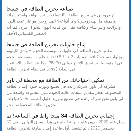
صناعة تخزين الطاقة في جيتيجا
الهيدروجين في مزيج الطاقة.. 10 تساؤلات عن أنواعه واستخداماته
وأهميته ما الهيدروجين؟ وما أنواعه؟ الهيدروجين هو غاز عديم اللون
والرائحة وغير سام وكثافتة تقل عن كثافة الهواء بنحو 14 مرة، كما أنه
العنصر الكيميائي الأخف
إنتاج حاويات تخزين الطاقة في جيتيجا
نظام تخزين الطاقة في حاويات متوسطة الحجم – وادي الليثيوم
حاويات متوسطة الحجم ess 0.5 / 1 / 2 ميجاوات ساعة كثافة العمليات
في المتوسط، يستغرق الإنتاج حوالي 20-25 يومًا. قد يتطلب الاستثمار
في نظام تخزين الطاقة (ess) في البداية
تمكين احتياجاتك من الطاقة مع محطة لي باور
كشركة لي باور، شركة رائدة في تصنيع وتوريد حلول إمداد الطاقة
المحمولة، نفخر بتقديم منتجات عالية الجودة تلبي مجموعة واسعة من
الاحتياجات.As لي باور, نحن شركة رائدة في تصنيع وتوريد حلول أنظمة
تخزين الطاقة المحمولة، نفخر
إجمالي تخزين الطاقة 34 ميجا واط في الساعة! تم
دخل عام 2020 ، دون علم ، نهاية العام.في هذا السباق النهائي ، في 30
ديسمبر 2020 ، تم تشغيل أول قاعدة إمداد طارئة لتخزين الطاقة