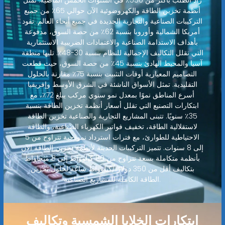
زاد الطلب بأكثر من 550٪ في السنوات الخمس الماضية. تمثل
أنظمة تخزين الطاقة والكهروضوئية الآن حوالي 65٪ من جميع
التركيبات الصناعية والتجارية الجديدة في جميع أنحاء العالم. تقود
أمريكا الشمالية وأوروبا بنسبة 62٪ من حصة السوق، مدفوعة
بأهداف الاستدامة الصناعية والاعتمادات الضريبية الاستثمارية
التي تقلل التكاليف الإجمالية للنظام بنسبة 30-48٪. تليها منطقة
آسيا والمحيط الهادئ بنسبة 45٪ من حصة السوق، حيث قطعت
التصاميم المعيارية أوقات التثبيت بنسبة 75٪ مقارنة بالحلول
التقليدية. تمثل الأسواق الناشئة في الشرق الأوسط وإفريقيا
أسرع المناطق نموًا بمعدل نمو سنوي مركب يبلغ 72٪، مع
ابتكارات التصنيع التي تقلل أسعار أنظمة تخزين الطاقة بنسبة
35٪ سنويًا. تتبنى المشاريع التجارية والصناعية تخزين الطاقة
لاستقلالية الطاقة، تخفيف فواتير الكهرباء الصناعية، والطاقة
الاحتياطية للطوارئ، مع فترات استرداد نموذجية تتراوح من 5
إلى 8 سنوات. تتميز التركيبات الحديثة لأنظمة تخزين الطاقة الآن
بأنظمة متكاملة بسعة تتراوح من 80 كيلوواط إلى 8 ميجاواط
بتكاليف أقل من 350 دولارًا/كيلوواط ساعة لحلول تخزين
الطاقة الكاملة للمشاريع الصناعية.
ابتكارات الخلايا الشمسية وتكاليف