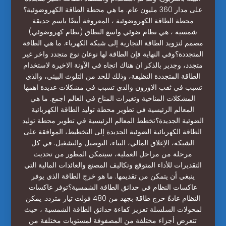
على مدار 360 مليون عام. ما هي محطة الطاقة الكهروضوئية؟
محطة الطاقة الكهروضوئية ، المعروفة أيضًا باسم حديقة
شمسية ، هي نظام ضوئي واسع النطاق (نظام كهروضوئي)
مصمم لتزويد الطاقة التجارية إلى شبكة الكهرباء. ما هي الطاقة
المتجددة؟وفي النهاية فإن الطاقة لها نوعان نوع متجدد واخر غير
متجدد، وجدير بالذكر ان هناك اتجاه في الآونة الاخيرة لاستخدام
الطاقة المتجددة النظيفة، وذلك للحد من التلوث البيئي، والذي
تسبب في ثقب الاوزون والذي تسبب في مشكلات عديدة اهمها
المشكلات المناخية وتغيرات المناخ في العالم اجمع. ما هي
المعالم الرئيسية في تطوير محطة توليد الطاقة الكهربائية
الضوئية الجديدة؟تخطط المعالم الرئيسية في تطوير محطة توليد
الطاقة الكهربائية الضوئية الجديدة إلى التخطيط، الموافقة على
الشبكة، الإغلاق المالي، البناء، التوصيل والتشغيل. في كل
مرحلة من مراحل العملية، سيتمكن المطور من تحديث
التقديرات للأداء المتوقع وتكاليف المصنع والعائدات المالية التي
ينبغي أن يتمكن من تقديمها. ما هو خرج الطاقة الذي يوفر
عاكسات النظام في حدائق الطاقة الشمسية؟توفر عاكسات
النظام عادةً خرج طاقة بجهد من 480 فولت تيار متردد. يمكن
لمحولات السلسلة تعزيز كفاءة حدائق الطاقة الشمسية ، حيث
تتعرض أجزاء مختلفة من المصفوفة لمستويات مختلفة من