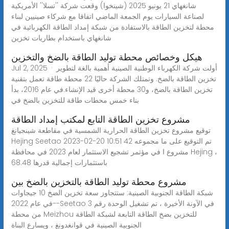
شانغهاي 21 يونيو 2025 (شينخوا) وقعت شركة ''تسلا'' الأمريكية
لصناعة السيارات يوم الجمعة الماضي اتفاقا مع شركاء صينيين لبناء
محطة لتخزين الطاقة بالاستفادة من شبكة إمداد الطاقة الكهربائية في
شانغهاي باستخدام بطاريات تخزين
هيكل وخصائص محطة توليد الطاقة بالضخ والتخزين
Jul 2, 2025 · أولت شركة الكهرباء الوطنية الصينية أهمية بالغة لتطوير
تخزين الطاقة بالضخ. وتمتلك الشركة حاليًا 22 محطة طاقة تعمل بتقنية
تخزين الطاقة بالضخ، و30 محطة أخرى قيد الإنشاء.في عام 2016، بدأ
بناء خمس محطات طاقة للتخزين بالضخ في
مشروع تخزين الطاقة التابع لمكتب إمداد الطاقة
توقيع مشروع تخزين الطاقة الحرارية الشمسية في مقاطعة شينجيانغ
Hejing Seetao 2023-02-20 10:51 تم التوقيع على ما مجموعه 42
مشروع ا في مؤتمر تشجيع الاستثمار لعام 2023 في محافظة Hejing ،
باستثمارات إجمالية قدرها 68.48
مشروع محطة توليد الطاقة بالتخزين بالضخ بين
شبكة الطاقة الجنوبية الصينية: ستتجاوز سعة تخزين الضخ 10 جيجاوات
في عام 2022--Seetao في الآونة الأخيرة ، تم تشغيل الوحدة رقم 3
من محطة Meizhou للتخزين بضخ الطاقة التابعة لشبكة الطاقة
الجنوبية الصينية في قوانغدونغ ، ويسارع البناة