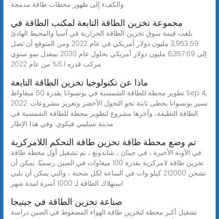
والكفء إلى ظهور محطات طاقة مدمجة.
مجموعة تخزين الطاقة التابعة لمكتب الطاقة في
بلغت قيمة سوق تخزين الطاقة الحرارية في آسيا والمحيط الهادئ
3,953.59 مليون دولار أمريكي في عام 2022 ومن المتوقع أن تصل
إلى 6,357.69 مليون دولار أمريكي بحلول عام 2030 بمعدل نمو سنوي
مركب قدره 6.1% من عام 2022
ماذا عن تكنولوجيا تخزين الطاقة التابعة
تطوير محطة للطاقة الشمسية في بوتسوانا بقدرة 50 ميغاواط Sep 4,
2022· تسير بوتسوانا بخطى ثابتة نحو التحول الأخضر وتعزيز مشروعات
الطاقة النظيفة، وآخرها مشروع لتطوير محطة للطاقة الشمسية في
مدينة سيليبي فيكوي. وفي هذا الإطار
تم وضع محطة طاقة تخزين طاقة التحكم اللامركزية
في الآونة الأخيرة ، في جينان ، شاندونغ ، تم تشغيل أول محطة طاقة
تخزين طاقة لامركزية بقدرة 100 ميغاوات في الصين رسميًا. يمكن أن
تشحن 212000 كيلو وات في الساعة لكل شحنة ، والتي يمكن أن تلبي
استهلاك الطاقة لـ 1000 أسرة لمدة شهر
صناعة تخزين الطاقة في جيتيجا
تشغيل أكبر محطة لتخزين طاقة الهواء المضغوط في الصين دراسة