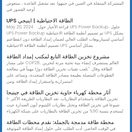
المشتركة المتنقلة في الصين في جينهوا. بعد تشغيل القاعدة ، ستعوض
أوجه القصور في
UPS الطاقة الاحتياطية | اينيجي
May 20, 2024 · قراءة الأخبار حول UPS Power Backup، حلول
UPS Power Backup تم تصميم أنظمة الطاقة الاحتياطية UPS بشكل
أساسي لسيناريوهات الطلب العالي لضمان إمداد الطاقة دون انقطاعتم
تصميم أنظمة الطاقة الاحتياطية UPS بشكل أساسي
مشروع تخزين الطاقة التابع لمكتب إمداد الطاقة
على مسار COP28.. العالم يستشرف إنشاء بنية تحتية مرنة لتخزين
الطاقة وقال: "تلعب تقنيات تخزين الطاقة دورًا مهماً في معالجة
القطوعات المتصلة بطبيعة مصادر الطاقة المتجددة، وتساعد على
استمرارية واستقرار إمداد الطاقة. ومن
آثار محطة كهرباء حاوية تخزين الطاقة في جيتيجا
1- تخزين الطاقة باستخدام البطاريات. تعد البطاريات الطريقة الأكثر
شيوعا في تخزين الطاقة وتحتل بطاريات الليثيوم أيون الصدارة حيث
تُستخدم بنسبة 90% من تخزين الطاقة بالبطاريات على شبكة الكهرباء
محطة طاقة مدمجة بالجملة: نقدم محطات الطاقة
في الوقت الحاضر، أدت الطلب على حلول إمداد الطاقة الموثوقة