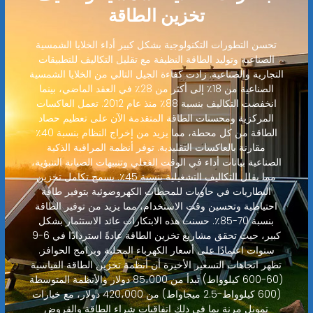
تخزين الطاقة
تحسن التطورات التكنولوجية بشكل كبير أداء الخلايا الشمسية
الصناعية وتوليد الطاقة النظيفة مع تقليل التكاليف للتطبيقات
التجارية والصناعية. زادت كفاءة الجيل التالي من الخلايا الشمسية
الصناعية من 18٪ إلى أكثر من 28٪ في العقد الماضي، بينما
انخفضت التكاليف بنسبة 88٪ منذ عام 2012. تعمل العاكسات
المركزية ومحسنات الطاقة المتقدمة الآن على تعظيم حصاد
الطاقة من كل محطة، مما يزيد من إخراج النظام بنسبة 40٪
مقارنة بالعاكسات التقليدية. توفر أنظمة المراقبة الذكية
الصناعية بيانات أداء في الوقت الفعلي وتنبيهات الصيانة التنبؤية،
مما يقلل التكاليف التشغيلية بنسبة 45٪. يسمح تكامل تخزين
البطاريات في حاويات للمحطات الكهروضوئية بتوفير طاقة
احتياطية وتحسين وقت الاستخدام، مما يزيد من توفير الطاقة
بنسبة 70-85٪. حسنت هذه الابتكارات عائد الاستثمار بشكل
كبير، حيث تحقق مشاريع تخزين الطاقة عادةً استردادًا في 6-9
سنوات اعتمادًا على أسعار الكهرباء المحلية وبرامج الحوافز.
تظهر اتجاهات التسعير الأخيرة أن أنظمة تخزين الطاقة القياسية
(60-600 كيلوواط) تبدأ من 85،000 دولار والأنظمة المتوسطة
(600 كيلوواط-2.5 ميجاواط) من 420،000 دولار، مع خيارات
تمويل مرنة بما في ذلك اتفاقيات شراء الطاقة والقروض