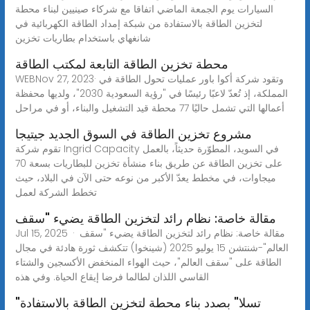
السيارات يوم الجمعة الماضي اتفاقا مع شركاء صينيين لبناء محطة
لتخزين الطاقة بالاستفادة من شبكة إمداد الطاقة الكهربائية في
شانغهاي باستخدام بطاريات تخزين
محطة تخزين الطاقة التابعة لمكتب الطاقة
WEBNov 27, 2023· وتقود شركة أكوا باور عمليات تحول الطاقة في
المملكة، إذ تُعدّ لاعبًا رئيسًا في "رؤية السعودية 2030"، ولديها محفظة
أعمالها التي تشمل حاليًا 77 محطة قيد التشغيل والبناء، أو في مراحل
مشروع تخزين الطاقة في السوق الجديد جيتيجا
تقوم شركة Ingrid Capacity في السويد، المطوّرة حديثاً، بالعمل
على تخزين الطاقة عن طريق بناء منشأة تخزين للبطاريات بسعة 70
ميجاوات، في مخطط يعدّ الأكبر من نوعه حتى الآن في البلاد، حيث
تخطط الشركة لعمل
مقالة خاصة: نظام رائد لتخزين الطاقة يضيء "سقف
Jul 15, 2025 · مقالة خاصة: نظام رائد لتخزين الطاقة يضيء "سقف
العالم"-شنتشن 15 يوليو 2025 (شينخوا) تتكشف ثورة هادئة في مجال
الطاقة على "سقف العالم"، حيث الهواء المنخفض الأكسجين والشتاء
القاسي اللذان لطالما فرضا إيقاع الحياة. وفي هذه
"تسلا" بصدد بناء محطة لتخزين الطاقة بالاستفادة