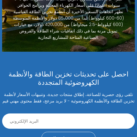
سنوات اعتمادًا على أسعار الكهرباء المحلية وبرامج الحوافز.
تظهر اتجاهات التسعير الأخيرة أن أنظمة تخزين الطاقة القياسية
(60-600 كيلوواط) تبدأ من 85،000 دولار والأنظمة المتوسطة
(600 كيلوواط-2.5 ميجاواط) من 420،000 دولار، مع خيارات
تمويل مرنة بما في ذلك اتفاقيات شراء الطاقة والقروض
الصناعية المتاحة للمشاريع التجارية.
احصل على تحديثات تخزين الطاقة والأنظمة
الكهروضوئية المتجددة
تلقى رؤى حصرية للصناعة، إطلاق منتجات جديدة، وتنبيهات الأسعار لأنظمة
تخزين الطاقة والأنظمة الكهروضوئية - لا بريد مزعج، فقط محتوى مهني قيم