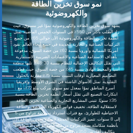
نمو سوق تخزين الطاقة
والكهروضوئية
يشهد سوق تخزين الطاقة والكهروضوئية نموًا غير مسبوق، حيث
زاد الطلب بأكثر من 550٪ في السنوات الخمس الماضية. تمثل
أنظمة تخزين الطاقة والكهروضوئية الآن حوالي 65٪ من جميع
التركيبات الصناعية والتجارية الجديدة في جميع أنحاء العالم. تقود
أمريكا الشمالية وأوروبا بنسبة 62٪ من حصة السوق، مدفوعة
بأهداف الاستدامة الصناعية والاعتمادات الضريبية الاستثمارية
التي تقلل التكاليف الإجمالية للنظام بنسبة 30-48٪. تليها منطقة
آسيا والمحيط الهادئ بنسبة 45٪ من حصة السوق، حيث قطعت
التصاميم المعيارية أوقات التثبيت بنسبة 75٪ مقارنة بالحلول
التقليدية. تمثل الأسواق الناشئة في الشرق الأوسط وإفريقيا
أسرع المناطق نموًا بمعدل نمو سنوي مركب يبلغ 72٪، مع
ابتكارات التصنيع التي تقلل أسعار أنظمة تخزين الطاقة بنسبة
35٪ سنويًا. تتبنى المشاريع التجارية والصناعية تخزين الطاقة
لاستقلالية الطاقة، تخفيف فواتير الكهرباء الصناعية، والطاقة
الاحتياطية للطوارئ، مع فترات استرداد نموذجية تتراوح من 5
إلى 8 سنوات. تتميز التركيبات الحديثة لأنظمة تخزين الطاقة الآن
بأنظمة متكاملة بسعة تتراوح من 80 كيلوواط إلى 8 ميجاواط
بتكاليف أقل من 350 دولارًا/كيلوواط ساعة لحلول تخزين