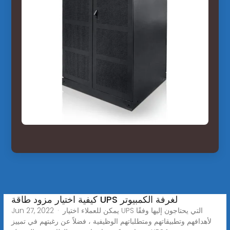
كيفية اختيار مزود طاقة UPS لغرفة الكمبيوتر
Jun 27, 2022 · يمكن للعملاء اختيار UPS التي يحتاجون إليها وفقًا
لأهدافهم وتطبيقاتهم ومتطلباتهم الوظيفية ، فضلاً عن رغبتهم في تمييز