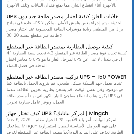
الأجهزة أثناء انقطاع التيار، مما يمنع فقدان البيانات وتلف الأجهزة.
UPS لغلايات الغاز: كيفية اختيار مصدر طاقة جيد دون
عادة في نماذج UPS الحديثة ، يتم إجراء بعض هامش الأمان ، ولكن لا
يزال من المنطقي زيادة مؤشرات الطاقة المحسوبة عند اختيار مصدر
طاقة غير متقطع بنسبة 20-30 ٪.
كيفية توصيل البطارية بمصدر الطاقة غير المنقطع
4.1 كيفية تحديد قوة مصدر الطاقة غير المنقطع 4.2 تحديد سعة البطارية
5 معايير اختيار UPS لمرجل الغاز ما هو UPS ل في بلدنا ، لا غنى عن
التدفئة في فصل الشتاء.
تركيبة مصدر الطاقة غير المنقطع UPS – 150 POWER
عندما يعمل جهد الشبكة بشكل طبيعي، قم بتزويد الحمل بالطاقة كما
هو موضح، وفي نفس الوقت، قم بشحن بطارية تخزين الطاقة؛ عندما
يكون هناك انقطاع مفاجئ للتيار الكهربائي، يبدأ مصدر طاقة UPS في
العمل، ويوفر عامل بطارية تخزين
كيف تختار جهاز UPS لمركز بياناتك؟ | Mingch
Nov 5, 2025 · اختيار نظام UPS لمركز البيانات أمر بالغ الأهمية.
يساعدك Mingch على فهم العوامل الأساسية لضمان استمرارية
الطاقة. تعرّف على المزيد اليوم!يُعدّ مصدر الطاقة غير المنقطع لغرف