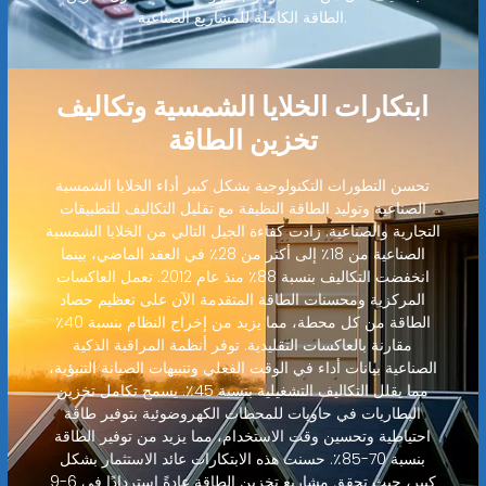
الطاقة الكاملة للمشاريع الصناعية.
ابتكارات الخلايا الشمسية وتكاليف
تخزين الطاقة
تحسن التطورات التكنولوجية بشكل كبير أداء الخلايا الشمسية
الصناعية وتوليد الطاقة النظيفة مع تقليل التكاليف للتطبيقات
التجارية والصناعية. زادت كفاءة الجيل التالي من الخلايا الشمسية
الصناعية من 18٪ إلى أكثر من 28٪ في العقد الماضي، بينما
انخفضت التكاليف بنسبة 88٪ منذ عام 2012. تعمل العاكسات
المركزية ومحسنات الطاقة المتقدمة الآن على تعظيم حصاد
الطاقة من كل محطة، مما يزيد من إخراج النظام بنسبة 40٪
مقارنة بالعاكسات التقليدية. توفر أنظمة المراقبة الذكية
الصناعية بيانات أداء في الوقت الفعلي وتنبيهات الصيانة التنبؤية،
مما يقلل التكاليف التشغيلية بنسبة 45٪. يسمح تكامل تخزين
البطاريات في حاويات للمحطات الكهروضوئية بتوفير طاقة
احتياطية وتحسين وقت الاستخدام، مما يزيد من توفير الطاقة
بنسبة 70-85٪. حسنت هذه الابتكارات عائد الاستثمار بشكل
كبير، حيث تحقق مشاريع تخزين الطاقة عادةً استردادًا في 6-9