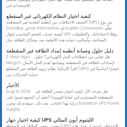
للاستخدام. في
كيفية اختيار النظام الكهربائي غير المنقطع
اكتشف الاختلافات بين أنظمة التغذية غير المنقطعة (UPS) من نوع
Standby، وLine-Interactive، وDouble-Conversion. تعلّم
كيفية حساب الحجم المناسب لجهاز UPS وفقًا لاحتياجاتك، والتطبيقات
الصناعية، وأساليب حماية هذه الأنظمة ضد مشاكل الطاقة مثل
دليل حلول وصيانة أنظمة إمداد الطاقة غير المنقطعة
2 days ago · هل تعاني من انقطاعات التيار الكهربائي؟ حلول
Mingch لإمدادات الطاقة غير المنقطعة وصيانتها تُقدم الحل الأمثل.
اقرأ الآن!يُعدّ نظام تزويد الطاقة غير المنقطع (UPS) عنصرًا أساسيًا في
حماية الشركات من
الأخبار
Aug 14, 2024 · هل تعرف الآن كيفية اختيار مصدر الطاقة غير
المنقطعة المستخدم في حياتنا اليومية؟ أعتقد أن الجميع ليسوا على
دراية بهذا الجانب. بعد ذلك، سيقدم لك محرر Banatton UPS Power
Supply.
كيفية اختيار جهاز UPS الليثيوم أيون المثالي
يضمن مصدر الطاقة غير المنقطع (UPS) الاحتياطي استمرار عمل هذه