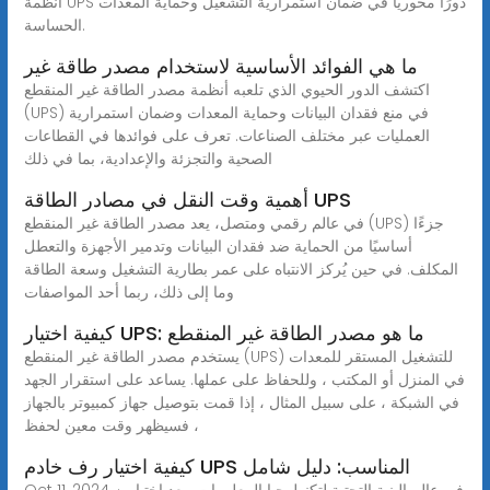
أنظمة UPS دورًا محوريًا في ضمان استمرارية التشغيل وحماية المعدات
الحساسة.
ما هي الفوائد الأساسية لاستخدام مصدر طاقة غير
اكتشف الدور الحيوي الذي تلعبه أنظمة مصدر الطاقة غير المنقطع
(UPS) في منع فقدان البيانات وحماية المعدات وضمان استمرارية
العمليات عبر مختلف الصناعات. تعرف على فوائدها في القطاعات
الصحية والتجزئة والإعدادية، بما في ذلك
أهمية وقت النقل في مصادر الطاقة UPS
في عالم رقمي ومتصل، يعد مصدر الطاقة غير المنقطع (UPS) جزءًا
أساسيًا من الحماية ضد فقدان البيانات وتدمير الأجهزة والتعطل
المكلف. في حين يُركز الانتباه على عمر بطارية التشغيل وسعة الطاقة
وما إلى ذلك، ربما أحد المواصفات
كيفية اختيار UPS: ما هو مصدر الطاقة غير المنقطع
يستخدم مصدر الطاقة غير المنقطع (UPS) للتشغيل المستقر للمعدات
في المنزل أو المكتب ، وللحفاظ على عملها. يساعد على استقرار الجهد
في الشبكة ، على سبيل المثال ، إذا قمت بتوصيل جهاز كمبيوتر بالجهاز
، فسيظهر وقت معين لحفظ
كيفية اختيار رف خادم UPS المناسب: دليل شامل
Oct 11, 2024 · في عالم البنية التحتية لتكنولوجيا المعلومات، يعد اختيار