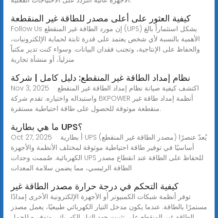
كيفية العثور على أعلى مصدر للطاقة غير المنقطعة
Follow Us إن مورد الطاقة غير المنقطع (UPS) يشكل استثماراً بالغ
الأهمية بالنسبة لأي شخص يعتمد على قدرة ثابتة لحماية الإلكترونيات،
والحفاظ على الإنتاجية، وتجنب فقدان البيانات. وسواء كنت تدير مكتباً
منزلياَ، أو منشأة تجارية
نظام إمداد الطاقة غير المنقطع: دليل كامل | شركة
Nov 3, 2025 · اكتشف كيفية صيانة نظام إمداد الطاقة غير المنقطع
واستبداله واختياره. تقدم شركة BKPOWER أنظمة إمداد طاقة غير
منقطعة موثوقة للحصول على طاقة احتياطية مستقرة.
ما هي بطارية UPS؟
Oct 27, 2025 · أ بطارية UPS (مصدر الطاقة غير المنقطع) يُعدّ عنصرًا
أساسيًا في توفير طاقة احتياطية موثوقة لمختلف الأنظمة والأجهزة
الكهربائية. صُممت وحدات UPS للحفاظ على الطاقة عند انقطاع مصدر
الطاقة الرئيسي، مما يضمن سلامة المعدات
كيفية التحكم في درجة حرارة مصدر الطاقة غير
توفر أنظمة شبكات الكمبيوتر أو الأجهزة الإلكترونية الأخرى إمدادًا
مستمرًا بالطاقة. عندما يكون مدخل التيار الكهربائي طبيعيًا، يعمل مصدر
الطاقة غير المنقطع على تثبيت جهد التيار الكهربائي وتوفيره للحمل