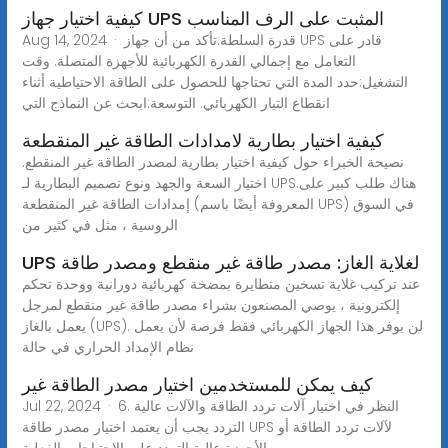
كيفية اختيار جهاز UPS المثبت على الرف المناسب
Aug 14, 2024 · قدرة السلطة:تأكد من أن جهاز UPS قادر على
التعامل مع إجمالي القدرة الكهربائية للأجهزة المتصلة. وقت
التشغيل:حدد المدة التي تحتاجها للحصول على الطاقة الاحتياطية أثناء
انقطاع التيار الكهربائي. التوسعة:ابحث عن النماذج التي
كيفية اختيار بطارية لامدادات الطاقة غير المنقطعة
نصيحة الخبراء حول كيفية اختيار بطارية لمصدر الطاقة غير المنقطع.
اختيار السعة والجهد ونوع تصميم البطارية لـ UPS.هناك طلب كبير على
إمدادات الطاقة غير المنقطعة (المعروفة أيضًا باسم UPS) في السوق
الروسية ، مثل في كثير من
UPS لغلاية الغاز: مصدر طاقة غير منقطع ومصدر طاقة
عند تركيب غلاية تسخين متطايرة بمضخة كهربائية دورانية ووحدة تحكم
إلكترونية ، يوصي المصنعون بشراء مصدر طاقة غير منقطع لمرجل
يعمل بالغاز (UPS). لن يوفر هذا الجهاز الكهربائي فقط فرصة لأن يعمل
نظام الإمداد الحراري في حالة
كيف يمكن للمستخدمين اختيار مصدر الطاقة غير
Jul 22, 2024 · 6. النظر في اختيار آلات تردد الطاقة والآلات عالية
التردد يجب أن يعتمد اختيار مصدر طاقة UPS لآلات تردد الطاقة أو
الأجهزة عالية التردد على الاحتياجات الفعلية.