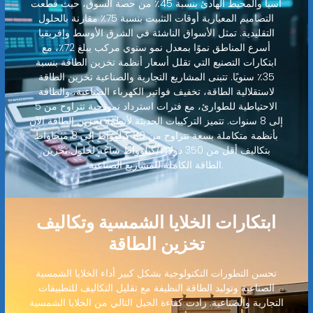
آسيا والمحيط الهادئ بنسبة 45٪ من حصة السوق، حيث قطعت
التصاميم المعيارية أوقات التثبيت بنسبة 75٪ مقارنة بالحلول
التقليدية. تمثل الأسواق الناشئة في الشرق الأوسط وإفريقيا
أسرع المناطق نموًا بمعدل نمو سنوي مركب يبلغ 72٪، مع
ابتكارات التصنيع التي تقلل أسعار أنظمة تخزين الطاقة بنسبة
35٪ سنويًا. تتبنى المشاريع التجارية والصناعية تخزين الطاقة
لاستقلالية الطاقة، تخفيف فواتير الكهرباء الصناعية، والطاقة
الاحتياطية للطوارئ، مع فترات استرداد نموذجية تتراوح من 5
إلى 8 سنوات. تتميز التركيبات الحديثة لأنظمة تخزين الطاقة الآن
بأنظمة متكاملة بسعة تتراوح من 80 كيلوواط إلى 8 ميجاواط
بتكاليف أقل من 350 دولارًا/كيلوواط ساعة لحلول تخزين
الطاقة الكاملة للمشاريع الصناعية.
ابتكارات الخلايا الشمسية وتكاليف
تخزين الطاقة
تحسن التطورات التكنولوجية بشكل كبير أداء الخلايا الشمسية
الصناعية وتوليد الطاقة النظيفة مع تقليل التكاليف للتطبيقات
التجارية والصناعية. زادت كفاءة الجيل التالي من الخلايا الشمسية