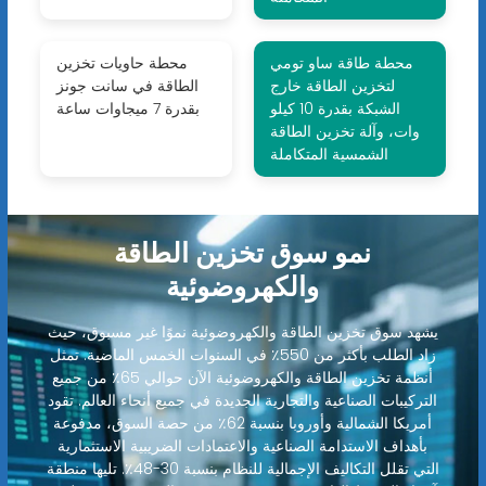
محطة طاقة ساو تومي
محطة حاويات تخزين
لتخزين الطاقة خارج
الطاقة في سانت جونز
الشبكة بقدرة 10 كيلو
بقدرة 7 ميجاوات ساعة
وات، وآلة تخزين الطاقة
الشمسية المتكاملة
نمو سوق تخزين الطاقة
والكهروضوئية
يشهد سوق تخزين الطاقة والكهروضوئية نموًا غير مسبوق، حيث
زاد الطلب بأكثر من 550٪ في السنوات الخمس الماضية. تمثل
أنظمة تخزين الطاقة والكهروضوئية الآن حوالي 65٪ من جميع
التركيبات الصناعية والتجارية الجديدة في جميع أنحاء العالم. تقود
أمريكا الشمالية وأوروبا بنسبة 62٪ من حصة السوق، مدفوعة
بأهداف الاستدامة الصناعية والاعتمادات الضريبية الاستثمارية
التي تقلل التكاليف الإجمالية للنظام بنسبة 30-48٪. تليها منطقة