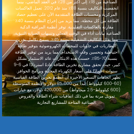
الصناعية من 18٪ إلى أكثر من 28٪ في العقد الماضي، بينما
انخفضت التكاليف بنسبة 88٪ منذ عام 2012. تعمل العاكسات
المركزية ومحسنات الطاقة المتقدمة الآن على تعظيم حصاد
الطاقة من كل محطة، مما يزيد من إخراج النظام بنسبة 40٪
مقارنة بالعاكسات التقليدية. توفر أنظمة المراقبة الذكية
الصناعية بيانات أداء في الوقت الفعلي وتنبيهات الصيانة التنبؤية،
مما يقلل التكاليف التشغيلية بنسبة 45٪. يسمح تكامل تخزين
البطاريات في حاويات للمحطات الكهروضوئية بتوفير طاقة
احتياطية وتحسين وقت الاستخدام، مما يزيد من توفير الطاقة
بنسبة 70-85٪. حسنت هذه الابتكارات عائد الاستثمار بشكل
كبير، حيث تحقق مشاريع تخزين الطاقة عادةً استردادًا في 6-9
سنوات اعتمادًا على أسعار الكهرباء المحلية وبرامج الحوافز.
تظهر اتجاهات التسعير الأخيرة أن أنظمة تخزين الطاقة القياسية
(60-600 كيلوواط) تبدأ من 85،000 دولار والأنظمة المتوسطة
(600 كيلوواط-2.5 ميجاواط) من 420،000 دولار، مع خيارات
تمويل مرنة بما في ذلك اتفاقيات شراء الطاقة والقروض
الصناعية المتاحة للمشاريع التجارية.