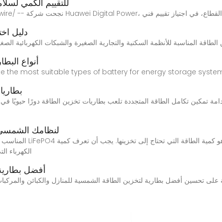
نظام Huawei Digital Power للتقييم ال
Huawei D، بالتعاون مع شركاء رائدين في القطاع، في اجتياز تقييم فني
دليل اخت
9 أنواع الب
tigate the most suitable types of battery for energy storage syst
بطاريا
مة تمكين تكامل الطاقة المتجددة تلعب بطاريات تخزين الطاقة دورًا حيويًا في
كيفية مطابقة بطارية LiFePO4 لنظا
الكهرباء ال
أفضل بطارية ل
ة على تحسين أفضل بطارية لتخزين الطاقة الشمسية للمنازل والكبائن والمركبات 