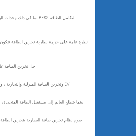
نظرة عامة على حزمة بطارية تخزين الطاقة تتكون حز
Mar 10, 2025 · بطارية Dawnice LiFePo4 48V 300Ah—حل تخزين الطاقة عالي السعة وقابل للتطوير للتطبيقات الصناعية والمتجددة وخارج الشبكة.
Jan 17, 2024 · -Sحث الأعمال الرئيسية Power يغطي مجالات تخزين الطاقة المنزلية (بطارية LFP) ، وتخزين الطاقة المنزلية والتجارية ، وبطارية عالية الطاقة وبطارية EV.
بينما يتطلع العالم إلى مستقبل الطاقة المتجددة،