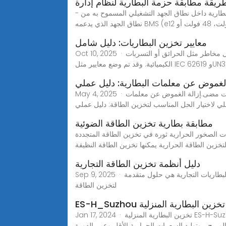
ريقة مطابقة حزمة البطارية لنظام إدارة
- تطابق الجهد: - تأكد من أن الجهد الإجمالي لبطارية البطارية داخل نطاق الجهد التشغيلي المسموح به من BMS.يجب أن يتطابق جهد بطارية نظام تخزين الطاقة أو السيارة الكهربائية مع
معايير تخزين البطاريات: دليل شامل
Oct 10, 2025 · تدابير السلامة الشاملة أنظمة تخزين البطارية تخزن البطاريات كميات كبيرة من الطاقة، وبدون المعايير المناسبة، قد تشكل مخاطر مثل الحرائق أو التسربات
الغموض عن معلمات البطارية: دليل عملي
May 4, 2025 · في عصر يتسم بالتحول العالمي نحو الطاقة المتجددة، أصبح فهم الأعمال الداخلية لبطاريات تخزين الطاقة أكثر أهمية من أي وقت مضى.إزالة الغموض عن معلمات
ملي لاختيار الحل المناسب لتخزين الطاقة: دليل عملي
مطابقة بطارية تخزين الطاقة الضوئية
رارية ثورة في تخزين الطاقة المتجددة WEBJan 14, 2024· وفي بلدة نائية جنوب غرب فنلندا اختبرت شركة "بولار نايت إنرجي" أول "بطارية رملية" في العالم، وهي
تخزين الطاقة الحرارية يمكنها تخزين الطاقة النظيفة
دليل أنظمة تخزين الطاقة التجارية
Sep 9, 2025 · ما هي أنظمة تخزين البطاريات التجارية؟ بطارية بقدرة 100 كيلوواط ساعي وبطارية بقدرة 200 كيلوواط ساعي أنظمة تخزين البطاريات التجارية هي حلول متقدمة
لتخزين الطاقة
Jan 17, 2024 · تخزين البطارية المنزلية ES-H-Suzhou Surge Power Technology Co. ، Ltd-يتميز نظام تخزين الطاقة المنزلي بخصائص مساحة الأرضية الصغيرة ، والوزن
لمريح ، وتوليد السعرات الحرارية الأقل وعمر الدورة