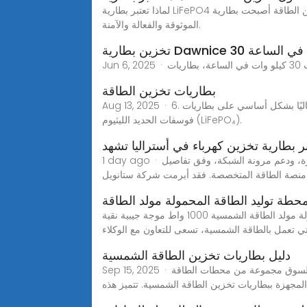
لماذا تعتبر بطارية LiFePO4 ضرورية لحلول تخزين الطاقة أصبحت بطارية LiFePO4 خيارا رئيسيا للتطبيقات السكنية والتجارية والصناعية مع تزايد الحاجة إلى حلول تخزين الطاقة
الموثوقة والفعالة والآمنة.
Dawn كيلو وات في الساعة
بطاريات تخزين الطاقة
Aug 13, 2025 · 6. كيفية اختيار بطارية تخزين الطاقة المناسبة أعتقد أن اختيار بطارية تخزين الطاقة الأكثر ملاءمة أمر ضروري. يعتمد السوق حاليًا بشكل أساسي على بطاريات
فوسفات الحديد الليثيوم (LiFePO₄).
ر بطارية تخزين كهرباء في أستراليا تشهد
1 day ago · يقترب مشروع أكبر بطارية تخزين كهرباء في أستراليا من البناء، ليُسهم في تعزيز إمدادات الكهرباء المستدامة بأسعار ميسورة، ودعم مرونة الشبكة، وفق تفاصيل
كولا 2000 محطة توليد الطاقة المحمولة مولد الطاقة الشمسية 1000 واط موجة جيبية نقية LiFePO4 وحدة تحكم MPPT لتخزين الطاقة، عاكس مدمج مع قابس AU من النوع موجة
لتي تعمل بالطاقة الشمسية، تسعى للتعاون مع الوكلاء
دليل بطاريات تخزين الطاقة الشمسية
Sep 15, 2025 · محطات الطاقة المحمولة المبتكرة: تغيير جذري في تخزين الطاقة الشمسية لعشاق التكنولوجيا والمغامرين العصريين، يوفر السوق مجموعة من محطات الطاقة
لمجهزة ببطاريات تخزين الطاقة الشمسية. تتميز هذه