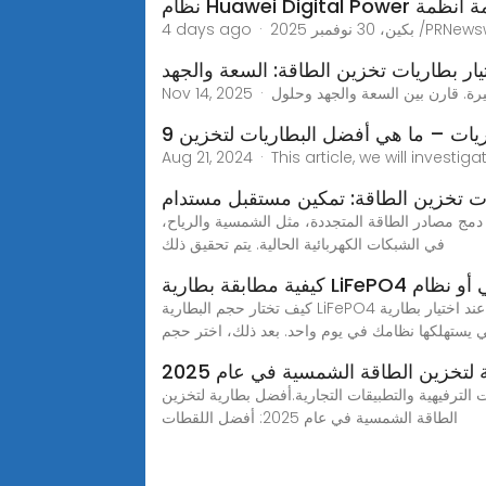
كمي لسلامة أنظمة
يار بطاريات تخزين الطاقة: السعة والجهد
طاريات – ما هي أفضل البطاريات لتخزين
Aug 21, 2024 · This article, we will inves
ت تخزين الطاقة: تمكين مستقبل مستدام
 دمج مصادر الطاقة المتجددة، مثل الشمسية والرياح،
في الشبكات الكهربائية الحالية. يتم تحقيق ذلك
مك الشمسي أو نظام
كيف تختار حجم البطارية LiFePO4 المناسب عند اختيار بطارية LiFePO4 لنظامك، الشيء الرئيسي الذي يجب مراعاته هو كمية الطاقة التي تحتاج إلى تخزينها. يجب أن تعرف كمية
تي يستهلكها نظامك في يوم واحد. بعد ذلك، اختر حجم
تخزين الطاقة الشمسية في عام 2025
الترفيهية والتطبيقات التجارية.أفضل بطارية لتخزين
الطاقة الشمسية في عام 2025: أفضل اللقطات