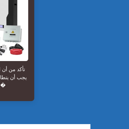
الجهد الذي يدعمه BMS (e12 فولت، 24 فولت، 48 فولت أو أعل�