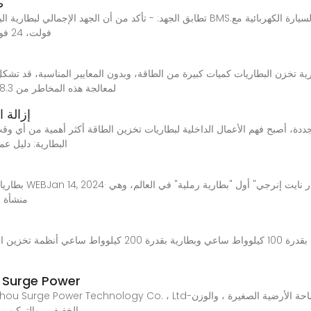
ط
نطاق الجهد الذي يدعمه BMS (e12 فولت، 24 فولت، 48 فولت أو
الكيميائية. وقد تم وضع معايير مثل IEC 62619 وUN38.3 لمعالجة هذه المخاطر من
إزالة 
البطارية: دليل ع
بطاريات الصخور الح
منشأة ل
ES-H_Suzhou تخزين البطارية المنزلية Surge Power
الخفيف ، والتركيب ا