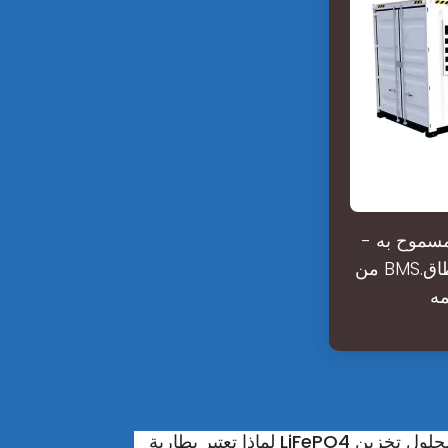
- تأكد من أن الجهد الإجمالي لبطارية البطارية داخل نطاق الجهد التشغيلي المسموح به
من BMS.يجب أن يتطابق جهد بطارية نظام تخزين الطاقة أو السيارة الكهربائية مع نطاق
LiFePO4 ضرورية لحلول تخزين