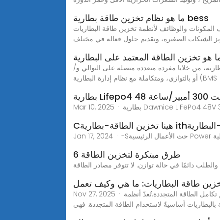
ما هو نظام تخزين طاقة بطارية bess
ئف لأنظمة تخزين طاقة البطاريات (BESS) بما في ذلك وحدات البطارية، العكسية، ونظام إدارة البطارية. تعرف على كيفية دعم BESS لتكامل الطاقة
يز الشبكات الصغيرة، وتقديم حلول فعالة في مختلف
ا هو تخزين الطاقة المعتمد على البطارية
رية، من خلايا مفردة متعددة متصلة على التوالي و/
أو بالتوازي، ومتكاملة مع نظام إدارة البطارية (BMS
ولت 300 أمبير/ساعة
-بطارية ithإيثيوم-البطارية
6 طرق مبتكرة لتخزين الطاقة
الطلب دائمًا في حالة توازن. لا تتوفر مصادر الطاقة
ين طاقة البطاريات: ما هي وكيف تعمل
Nov 27, 2025 · يقوم نظام تخزين طاقة البطارية بتخزين الطاقة في البطاريات لاستخدامها لاحقًا، مما يحقق التوازن بين العرض والطلب مع دعم تكامل الطاقة المتجددة.تُعدّ أنظمة
بالبطاريات أساسيةً لاستخدام الطاقة المتجددة. فهي