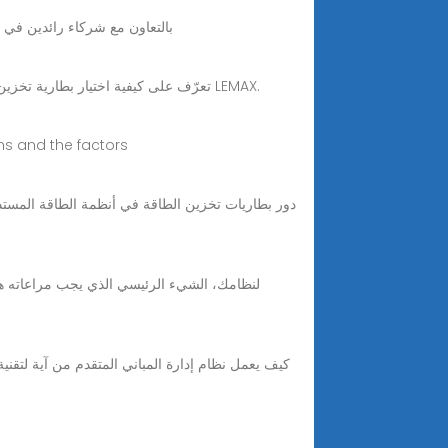
4 days ago · بكين، 30 نوفمبر 2025 /PRNewswire/ -- نجحت شركة igital Power
Nov 14, 2025 · تعرّف على كيفية اختيار بطارية تخزين الطاقة المناسبة للأنظمة السكنية والتجارية الصغيرة والشبكات الكهربائية الصغيرة. قارن بين السعة والجهد وحلول LEMAX.
ems and the factors
دور بطاريات تخزين الطاقة في أنظمة الطاقة المستدا
كيف يعمل نظام إدارة المباني المتقدم من آية لتقني