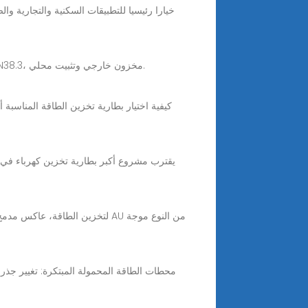
Jun 6, 2025 · مصنع بطاريات 30 كيلو وات في الساعة، بطاريات Dawnice 30 كيلو وات قابلة للتكديس مع IEC UL CE MSDS UN38.3، مخزون خارجي وتثبيت محلي.