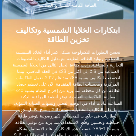
الطاقة الكاملة للمشاريع الصناعية.
ابتكارات الخلايا الشمسية وتكاليف
تخزين الطاقة
تحسن التطورات التكنولوجية بشكل كبير أداء الخلايا الشمسية
الصناعية وتوليد الطاقة النظيفة مع تقليل التكاليف للتطبيقات
التجارية والصناعية. زادت كفاءة الجيل التالي من الخلايا الشمسية
الصناعية من 18٪ إلى أكثر من 28٪ في العقد الماضي، بينما
انخفضت التكاليف بنسبة 88٪ منذ عام 2012. تعمل العاكسات
المركزية ومحسنات الطاقة المتقدمة الآن على تعظيم حصاد
الطاقة من كل محطة، مما يزيد من إخراج النظام بنسبة 40٪
مقارنة بالعاكسات التقليدية. توفر أنظمة المراقبة الذكية
الصناعية بيانات أداء في الوقت الفعلي وتنبيهات الصيانة التنبؤية،
مما يقلل التكاليف التشغيلية بنسبة 45٪. يسمح تكامل تخزين
البطاريات في حاويات للمحطات الكهروضوئية بتوفير طاقة
احتياطية وتحسين وقت الاستخدام، مما يزيد من توفير الطاقة
بنسبة 70-85٪. حسنت هذه الابتكارات عائد الاستثمار بشكل
كبير، حيث تحقق مشاريع تخزين الطاقة عادةً استردادًا في 6-9