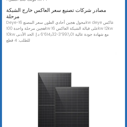
مصادر شركات تصنيع سعر العاكس خارج الشبكة
مرحلة
Deye-محول هجين أحادي الطور, سعر المصنع 16kw deye عاكس
هجين مرحلة واحدة 100kw على قبالة الشبكة العاكس 16kw 12kw
10kw مع شهادة جودة عالية 3٬997٫01-‏6٬614٫32 د.إ.‏ الحد الأدنى
للطلب: 4 قطع