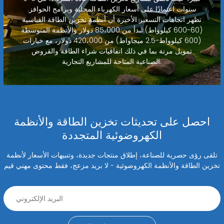
سنوات اعتمادًا على أسعار الكهرباء المحلية وبرامج الحوافز.
تظهر اتجاهات التسعير الأخيرة أن أنظمة تخزين الطاقة القياسية
(60-600 كيلوواط) تبدأ من 85،000 دولار والأنظمة المتوسطة
(600 كيلوواط-2.5 ميجاواط) من 420،000 دولار، مع خيارات
تمويل مرنة بما في ذلك اتفاقيات شراء الطاقة والقروض
الصناعية المتاحة للمشاريع التجارية.
احصل على تحديثات تخزين الطاقة والأنظمة
الكهروضوئية المتجددة
تلقى رؤى حصرية للصناعة، إطلاق منتجات جديدة، وتنبيهات الأسعار لأنظمة
تخزين الطاقة والأنظمة الكهروضوئية - لا بريد مزعج، فقط محتوى مهني قيم