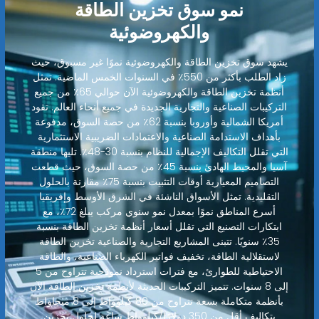
نمو سوق تخزين الطاقة
والكهروضوئية
يشهد سوق تخزين الطاقة والكهروضوئية نموًا غير مسبوق، حيث
زاد الطلب بأكثر من 550٪ في السنوات الخمس الماضية. تمثل
أنظمة تخزين الطاقة والكهروضوئية الآن حوالي 65٪ من جميع
التركيبات الصناعية والتجارية الجديدة في جميع أنحاء العالم. تقود
أمريكا الشمالية وأوروبا بنسبة 62٪ من حصة السوق، مدفوعة
بأهداف الاستدامة الصناعية والاعتمادات الضريبية الاستثمارية
التي تقلل التكاليف الإجمالية للنظام بنسبة 30-48٪. تليها منطقة
آسيا والمحيط الهادئ بنسبة 45٪ من حصة السوق، حيث قطعت
التصاميم المعيارية أوقات التثبيت بنسبة 75٪ مقارنة بالحلول
التقليدية. تمثل الأسواق الناشئة في الشرق الأوسط وإفريقيا
أسرع المناطق نموًا بمعدل نمو سنوي مركب يبلغ 72٪، مع
ابتكارات التصنيع التي تقلل أسعار أنظمة تخزين الطاقة بنسبة
35٪ سنويًا. تتبنى المشاريع التجارية والصناعية تخزين الطاقة
لاستقلالية الطاقة، تخفيف فواتير الكهرباء الصناعية، والطاقة
الاحتياطية للطوارئ، مع فترات استرداد نموذجية تتراوح من 5
إلى 8 سنوات. تتميز التركيبات الحديثة لأنظمة تخزين الطاقة الآن
بأنظمة متكاملة بسعة تتراوح من 80 كيلوواط إلى 8 ميجاواط
بتكاليف أقل من 350 دولارًا/كيلوواط ساعة لحلول تخزين