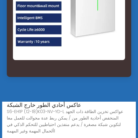
عاكس أحادي الطور خارج الشبكة
S6-EH1P (12-18)K03-NV-YD-L عواكس تخزين الطاقة ذات الجهد
المنخفض أحادية الطور من / يمكن ربط عدة محوالت للعمل معا
لتكوين شبكة مصغرة / يدعم منفذين احتياطيين للتحكم الذكي في
األحمال المهمة وغير المهمة