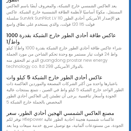
يعد العاكس الشمسي خارج الشبكة، والمعروف أيضًا باسم العاكس
المستقل، مكونًا أساسيًا لأنظمة الطاقة الشمسية خارج الشبكة. عاكس
سلسلة SunArk SunPilot LV هو الإصدار الأمريكي أحادي الطور 110
فولت 115 120 فولت، والذي يستخدم على نطاق واسع
عاكس طاقة أحادي الطور خارج الشبكة بقدرة 1000
واط/1
شراء عاكس طاقة أحادي الطور خارج الشبكة بقدرة 1000 واط/1 كيلو
واط 24 فولت تيار مستمر مع وحدة تحكم الشاحن من مورد الجملة
الذي تم التحقق منه guangdong prostar new energy
technology co. ltd بالدولار الأمريكي 298.
عاكس أحادي الطور خارج الشبكة 5 كيلو وات
باعتبارها واحدة من أكثر الشركات المصنعة والموردين العاكسة ذات
الطور الواحد خارج الشبكة 5 كيلو واط في الصين ، نتمتع بمنتجات عالية
الجودة وأسعار تنافسية. يرجى أن تطمئن إلى العاكس أحادي الطور
المخصص بالجملة خارج الشبكة 5
مصنع العاكس الشمسي الهجين أحادي الطور، سعر
توفر لكم Hfiepower عاكسات شمسية هجينة أحادية الطور عالية
الجودة، من مستودعات ألمانية، مع توصيل سريع. خدمة مبيعات وما بعد