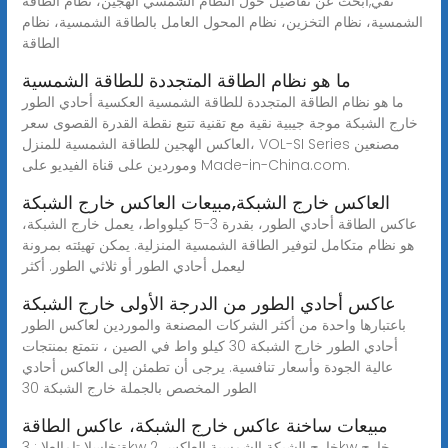
نقي,ابحث عن تفاصيل حول النظام الشمسي الهجين، نظام الطاقة
الشمسية، نظام التخزين، نظام المحول العامل بالطاقة الشمسية، نظام
الطاقة
ما هو نظام الطاقة المتجددة للطاقة الشمسية
ما هو نظام الطاقة المتجددة للطاقة الشمسية العكسية أحادي الطور
خارج الشبكة موجة جيبية نقية مع تقنية تتبع نقطة القدرة القصوى سعر
العاكس الهجين للطاقة الشمسية للمنزل، VOL-SI Series مصنعين
وموردين على قناة الفيديو على Made-in-China.com.
العاكس خارج الشبكة,مبيعات العاكس خارج الشبكة
عاكس الطاقة أحادي الطور، بقدرة 3-5 كيلوواط، يعمل خارج الشبكة،
هو نظام متكامل لتوفير الطاقة الشمسية المنزلية. يمكن تهيئته بمرونة
ليعمل أحادي الطور أو ثلاثي الطور. أكثر
عاكس أحادي الطور من الدرجة الأولى خارج الشبكة
باعتبارها واحدة من أكثر الشركات المصنعة والموردين لعاكس الطور
أحادي الطور خارج الشبكة 30 كيلو واط في الصين ، نتمتع بمنتجات
عالية الجودة وأسعار تنافسية. يرجى أن تطمئن إلى العاكس أحادي
الطور المخصص بالجملة خارج الشبكة 30
مبيعات ساخنة عاكس خارج الشبكة، عاكس الطاقة
ةنخاسلا تامالعلا : 3kw خارج الشبكة الشمسية العاكس 2kw خارج