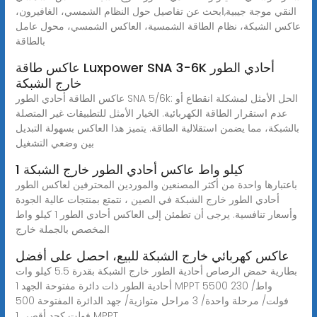
النقي موجة جيبية,ابحث عن تفاصيل حول النظام الشمسي، الغافيرون،
عاكس الشبكة، نظام الطاقة الشمسية، العاكس الشمسي، محول عامل
بالطاقة
عاكس طاقة Luxpower SNA 3-6K أحادي الطور
خارج الشبكة
عاكس الطاقة أحادي الطور SNA 5/6k: الحل الأمثل لمشكلة انقطاع أو
عدم استقرار الطاقة الكهربائية. الخيار الأمثل للتطبيقات غير المتصلة
بالشبكة، مما يضمن استقلالية الطاقة. يتميز هذا العاكس بسهولة التبديل
بين وضعي التشغيل
1 كيلو واط عاكس أحادي الطور خارج الشبكة
باعتبارها واحدة من أكثر المصنعين والموردين المحترفين لعاكس الطور
أحادي الطور خارج الشبكة في الصين ، نتمتع بمنتجات عالية الجودة
وأسعار تنافسية. يرجى أن تطمئن إلى العاكس أحادي الطور 1 كيلو واط
المخصص بالجملة خارج
عاكس كهربائي خارج الشبكة للبيع، احصل على أفضل
بطارية حمض الرصاص أحادية الطور خارج الشبكة بقدرة 5.5 كيلو وات
أحادية الطور ذات دائرة مفتوحة الجهد 1 MPPT 5500 واط/ 230
فولت/ مرحلة واحدة/ 3 مراحل متوازية/ جهد الدائرة المفتوحة 500
فولت كحد أقصى 1 MPPT