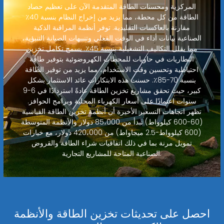
المركزية ومحسنات الطاقة المتقدمة الآن على تعظيم حصاد
الطاقة من كل محطة، مما يزيد من إخراج النظام بنسبة 40٪
مقارنة بالعاكسات التقليدية. توفر أنظمة المراقبة الذكية
الصناعية بيانات أداء في الوقت الفعلي وتنبيهات الصيانة التنبؤية،
مما يقلل التكاليف التشغيلية بنسبة 45٪. يسمح تكامل تخزين
البطاريات في حاويات للمحطات الكهروضوئية بتوفير طاقة
احتياطية وتحسين وقت الاستخدام، مما يزيد من توفير الطاقة
بنسبة 70-85٪. حسنت هذه الابتكارات عائد الاستثمار بشكل
كبير، حيث تحقق مشاريع تخزين الطاقة عادةً استردادًا في 6-9
سنوات اعتمادًا على أسعار الكهرباء المحلية وبرامج الحوافز.
تظهر اتجاهات التسعير الأخيرة أن أنظمة تخزين الطاقة القياسية
(60-600 كيلوواط) تبدأ من 85،000 دولار والأنظمة المتوسطة
(600 كيلوواط-2.5 ميجاواط) من 420،000 دولار، مع خيارات
تمويل مرنة بما في ذلك اتفاقيات شراء الطاقة والقروض
الصناعية المتاحة للمشاريع التجارية.
احصل على تحديثات تخزين الطاقة والأنظمة