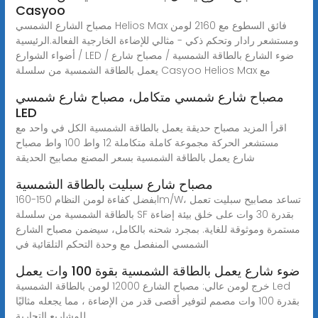
Casyoo
مصباح الشارع الشمسي Helios Max فائق السطوع مع 2160 لومن
ومستشعر رادار وتحكم ذكي - مثالي للإضاءة الخارجية الفعالة.الرئيسية
/ أضواء الشوارع LED / ضوء الشارع بالطاقة الشمسية / مصباح شارع
يعمل بالطاقة الشمسية من سلسلة Casyoo Helios Max مع
مصباح شارع شمسي متكامل، مصباح شارع شمسي
LED
اقرأ المزيد مصباح حديقة يعمل بالطاقة الشمسية الكل في واحد مع
مستشعر الحركة مجموعة كاملة متكاملة 12 واط 100 واط مصباح
شارع يعمل بالطاقة الشمسية بسعر المصنع مصابيح الحديقة
مصباح شارع سبليت بالطاقة الشمسية
بفضل كفاءة لومن النظام 150-160lm/W، تساعد مصابيح سبليت تعمل
بالطاقة الشمسية من سلسلة SF بقدرة 30 وات على خلق بيئة إضاءة
مستمرة وموثوقة للغاية. بمجرد شحنه بالكامل، سيضمن مصباح الشارع
الشمسي المنفصل مع وحدة التحكم التلقائية في
ضوء شارع يعمل بالطاقة الشمسية بقوة 100 وات يعمل
خرج لومن عالي: مصباح الشارع 12000 لومن بالطاقة الشمسية Led
بقدرة 100 وات مصمم لتوفير أقصى قدر من الإضاءة ، مما يجعله مثاليًا
للمشاريع التجارية.