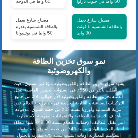
60 واط في جنوب تاراوا
60 واط في الدوحة
مصباح شارع يعمل
مصباح شارع يعمل
بالطاقة الشمسية 6 فولت
بالطاقة الشمسية بقدرة
80 واط
50 واط في بوتسوانا
نمو سوق تخزين الطاقة
والكهروضوئية
يشهد سوق تخزين الطاقة والكهروضوئية نموًا غير مسبوق، حيث
زاد الطلب بأكثر من 550٪ في السنوات الخمس الماضية. تمثل
أنظمة تخزين الطاقة والكهروضوئية الآن حوالي 65٪ من جميع
التركيبات الصناعية والتجارية الجديدة في جميع أنحاء العالم. تقود
أمريكا الشمالية وأوروبا بنسبة 62٪ من حصة السوق، مدفوعة
بأهداف الاستدامة الصناعية والاعتمادات الضريبية الاستثمارية
التي تقلل التكاليف الإجمالية للنظام بنسبة 30-48٪. تليها منطقة
آسيا والمحيط الهادئ بنسبة 45٪ من حصة السوق، حيث قطعت
التصاميم المعيارية أوقات التثبيت بنسبة 75٪ مقارنة بالحلول