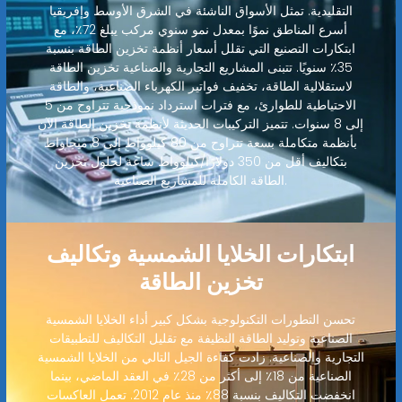
التقليدية. تمثل الأسواق الناشئة في الشرق الأوسط وإفريقيا
أسرع المناطق نموًا بمعدل نمو سنوي مركب يبلغ 72٪، مع
ابتكارات التصنيع التي تقلل أسعار أنظمة تخزين الطاقة بنسبة
35٪ سنويًا. تتبنى المشاريع التجارية والصناعية تخزين الطاقة
لاستقلالية الطاقة، تخفيف فواتير الكهرباء الصناعية، والطاقة
الاحتياطية للطوارئ، مع فترات استرداد نموذجية تتراوح من 5
إلى 8 سنوات. تتميز التركيبات الحديثة لأنظمة تخزين الطاقة الآن
بأنظمة متكاملة بسعة تتراوح من 80 كيلوواط إلى 8 ميجاواط
بتكاليف أقل من 350 دولارًا/كيلوواط ساعة لحلول تخزين
الطاقة الكاملة للمشاريع الصناعية.
ابتكارات الخلايا الشمسية وتكاليف
تخزين الطاقة
تحسن التطورات التكنولوجية بشكل كبير أداء الخلايا الشمسية
الصناعية وتوليد الطاقة النظيفة مع تقليل التكاليف للتطبيقات
التجارية والصناعية. زادت كفاءة الجيل التالي من الخلايا الشمسية
الصناعية من 18٪ إلى أكثر من 28٪ في العقد الماضي، بينما
انخفضت التكاليف بنسبة 88٪ منذ عام 2012. تعمل العاكسات