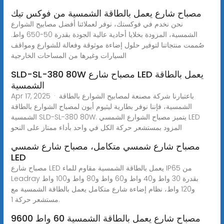
مصباح شارع يعمل بالطاقة الشمسية من فوكس تيك
نحن نخدم في فوكستك، نوفر لعملائنا أفضل مصابيح الشوارع
الشمسية، المزودة بخلايا أحادية عالية الجودة بقدرة 50-650 واط.
صُممت منتجاتنا لتوفير حلول إضاءة موثوقة وفعالة للشوارع ومواقف
السيارات وغيرها من المساحات الخارجية
SLD-SL-380 80W مصباح شارع LED يعمل بالطاقة
الشمسية
Apr 17, 2025 · باعتبارنا شركة مصنعة لمصابيح الشوارع بالطاقة
الشمسية، فإننا نوفر بطارية ليثيوم أيون لمصباح الشوارع بالطاقة
الشمسية SLD-SL-380 80W. يتميز مصباح الشوارع الشمسي LED
المزود بمستشعر حركة الكل في واحد بأداء ممتاز على النحو
مصباح شارع شمسي متكامل، مصباح شارع شمسي
LED
مصباح شارع LED يعمل بالطاقة الشمسية مقاوم للماء IP65 من
Leadray بقدرة 30 واط و40 واط و60 واط و80 واط و100 واط
و120 واط، نظام إضاءة شارع متكامل يعمل بالطاقة الشمسية مع
مستشعر حركة 1.
مصباح شارع يعمل بالطاقة الشمسية 60 واط 9600