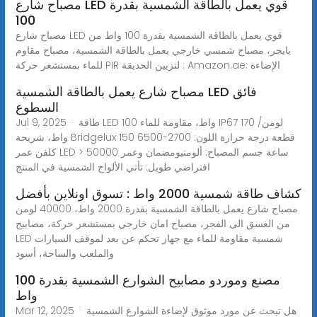
مصباح شارع LED قوي يعمل بالطاقة الشمسية بقدرة
100
مصباح شارع LED قوي يعمل بالطاقة الشمسية بقدرة 100 واط من
يايجر، مصباح شمسي خارجي يعمل بالطاقة الشمسية، مصباح مقاوم
للماء بمستشعر حركة PIR لتزيين الحديقة : Amazon.ae: الإضاءة
مصباح شارع يعمل بالطاقة الشمسية LED فائق
السطوع
Jul 9, 2025 · طاقة LED 100 واط، مقاومة للماء IP67 170 لومن/
واط، شريحة Bridgelux 150 قطعة درجة حرارة اللون: 2700-6500
كلفن عمر LED > 50000 ساعة جسم المصباح: ألومنيومضمان وعمر
افتراضي طويل: تأتي الألواح الشمسية في المنتج
كشاف طاقة شمسية 2000 واط : تسوق اونلاين بأفضل
مصباح شارع يعمل بالطاقة الشمسية بقدرة 2000 واط، 40000 لومن
من الغسق الى الفجر، مصباح امان خارجي بمستشعر حركة، مصابيح
LED شمسية مقاومة للماء مع جهاز تحكم عن بعد لموقف السيارات
والملعب والساحة، أسود
مصنع وموردو مصابيح الشوارع الشمسية بقدرة 100
واط
Mar 12, 2025 · هل تبحث عن مورد موثوق لإضاءة الشوارع الشمسية