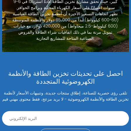
كبير، حيث تحقق مشاريع تخزين الطاقة عادةً استردادًا في 6-9
سنوات اعتمادًا على أسعار الكهرباء المحلية وبرامج الحوافز.
تظهر اتجاهات التسعير الأخيرة أن أنظمة تخزين الطاقة القياسية
(60-600 كيلوواط) تبدأ من 85،000 دولار والأنظمة المتوسطة
(600 كيلوواط-2.5 ميجاواط) من 420،000 دولار، مع خيارات
تمويل مرنة بما في ذلك اتفاقيات شراء الطاقة والقروض
الصناعية المتاحة للمشاريع التجارية.
احصل على تحديثات تخزين الطاقة والأنظمة
الكهروضوئية المتجددة
تلقى رؤى حصرية للصناعة، إطلاق منتجات جديدة، وتنبيهات الأسعار لأنظمة
تخزين الطاقة والأنظمة الكهروضوئية - لا بريد مزعج، فقط محتوى مهني قيم