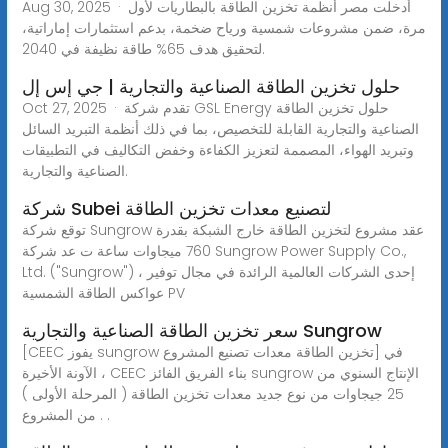
Aug 30, 2025 · أدخلت مصر أنظمة تخزين الطاقة بالبطاريات لأول
مرة، ضمن مشروعات شمسية ورياح ضخمة، بدعم استثمارات إماراتية،
لتحقيق هدف 65% طاقة نظيفة في 2040.
حلول تخزين الطاقة الصناعية والتجارية | جي إس إل
Oct 27, 2025 · تقدم شركة GSL Energy حلول تخزين الطاقة
الصناعية والتجارية القابلة للتخصيص، بما في ذلك أنظمة التبريد السائل
وتبريد الهواء، المصممة لتعزيز الكفاءة وخفض التكاليف في التطبيقات
الصناعية والتجارية.
شركة Subei لتصنيع معدات تخزين الطاقة
توقع شركة Sungrow عقد مشروع لتخزين الطاقة خارج الشبكة بقدرة
760 ميجاوات ساعة ت عد شركة Sungrow Power Supply Co.,
Ltd. ("Sungrow") ، إحدى الشركات العالمية الرائدة في مجال توفير
عواكس الطاقة الشمسية PV
سعر تخزين الطاقة الصناعية والتجارية Sungrow
[CEEC يفوز sungrow تخزين الطاقة معدات تصنيع المشروع] في
الآونة الأخيرة ، CEEC بناء الفريق الفائز sungrow الإنتاج السنوي من
25 جيجاوات من نوع جديد معدات تخزين الطاقة ( المرحلة الأولى )
من المشروع . .