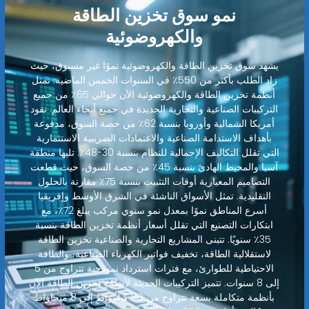
نمو سوق تخزين الطاقة
والكهروضوئية
يشهد سوق تخزين الطاقة والكهروضوئية نموًا غير مسبوق، حيث
زاد الطلب بأكثر من 550٪ في السنوات الخمس الماضية. تمثل
أنظمة تخزين الطاقة والكهروضوئية الآن حوالي 65٪ من جميع
التركيبات الصناعية والتجارية الجديدة في جميع أنحاء العالم. تقود
أمريكا الشمالية وأوروبا بنسبة 62٪ من حصة السوق، مدفوعة
بأهداف الاستدامة الصناعية والاعتمادات الضريبية الاستثمارية
التي تقلل التكاليف الإجمالية للنظام بنسبة 30-48٪. تليها منطقة
آسيا والمحيط الهادئ بنسبة 45٪ من حصة السوق، حيث قطعت
التصاميم المعيارية أوقات التثبيت بنسبة 75٪ مقارنة بالحلول
التقليدية. تمثل الأسواق الناشئة في الشرق الأوسط وإفريقيا
أسرع المناطق نموًا بمعدل نمو سنوي مركب يبلغ 72٪، مع
ابتكارات التصنيع التي تقلل أسعار أنظمة تخزين الطاقة بنسبة
35٪ سنويًا. تتبنى المشاريع التجارية والصناعية تخزين الطاقة
لاستقلالية الطاقة، تخفيف فواتير الكهرباء الصناعية، والطاقة
الاحتياطية للطوارئ، مع فترات استرداد نموذجية تتراوح من 5
إلى 8 سنوات. تتميز التركيبات الحديثة لأنظمة تخزين الطاقة الآن
بأنظمة متكاملة بسعة تتراوح من 80 كيلوواط إلى 8 ميجاواط