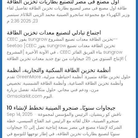
اول مصنع فى مصر لتصنيع بطاريات تخزين الطاقة
طاقة اول مصنع فى مصر لتصنيع بطاريات تخزين الطاقة تفاصيل لقاء
وزير الكهرباء مع مجموعة سانجرو الصينية محمد الزينى الثلاثاء, سبتمبر
23, 2025 2:36 م
اجتماع تبادلي لتصنيع معدات تخزين الطاقة
CEEC يفوز sungrow تخزين الطاقة معدات تصنيع المشروع--
Seetao [CEEC يفوز sungrow تخزين الطاقة معدات تصنيع
المشروع] في الآونة الأخيرة ، CEEC بناء الفريق الفائز sungrow
الإنتاج السنوي من 25 جيجاوات من نوع جديد معدات تخزين الطاقة (
أنظمة تخزين الطاقة السكنية والتجارية، أنظمة
تقدم GreenMore حلول تخزين طاقة متميزة: أنظمة احتياطية منزلية،
وأنظمة تخزين الطاقة الصناعية، وأنظمة الطاقة الشمسية. تخصيص
مرن، ودعم فني مجاني. حلول متكاملة. تفضل بزيارة
Gmsolarkit.com اليوم.
10 جيجاوات سنويًا.. صنجرو الصينية تخطط لإنشاء
Sep 14, 2025 · ناقش كو رينشيان، الرئيس والمؤسس لمجموعة
صنجرو الصينية، خلال لقائه مع الرئيس عبد الفتاح السيسي، خطة
الشركة لإنشاء مصنع في مصر بسعة إنتاجية تصل إلى 10 جيجاوات
سنويًا لتصنيع بطاريات تخزين الطاقة، في إطار توجهها للتوسع في