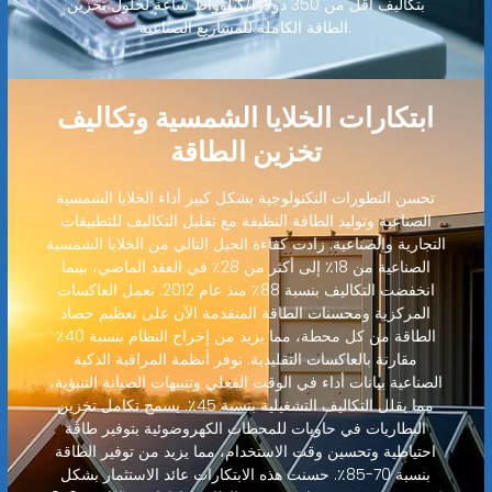
بتكاليف أقل من 350 دولارًا/كيلوواط ساعة لحلول تخزين
الطاقة الكاملة للمشاريع الصناعية.
ابتكارات الخلايا الشمسية وتكاليف
تخزين الطاقة
تحسن التطورات التكنولوجية بشكل كبير أداء الخلايا الشمسية
الصناعية وتوليد الطاقة النظيفة مع تقليل التكاليف للتطبيقات
التجارية والصناعية. زادت كفاءة الجيل التالي من الخلايا الشمسية
الصناعية من 18٪ إلى أكثر من 28٪ في العقد الماضي، بينما
انخفضت التكاليف بنسبة 88٪ منذ عام 2012. تعمل العاكسات
المركزية ومحسنات الطاقة المتقدمة الآن على تعظيم حصاد
الطاقة من كل محطة، مما يزيد من إخراج النظام بنسبة 40٪
مقارنة بالعاكسات التقليدية. توفر أنظمة المراقبة الذكية
الصناعية بيانات أداء في الوقت الفعلي وتنبيهات الصيانة التنبؤية،
مما يقلل التكاليف التشغيلية بنسبة 45٪. يسمح تكامل تخزين
البطاريات في حاويات للمحطات الكهروضوئية بتوفير طاقة
احتياطية وتحسين وقت الاستخدام، مما يزيد من توفير الطاقة
بنسبة 70-85٪. حسنت هذه الابتكارات عائد الاستثمار بشكل