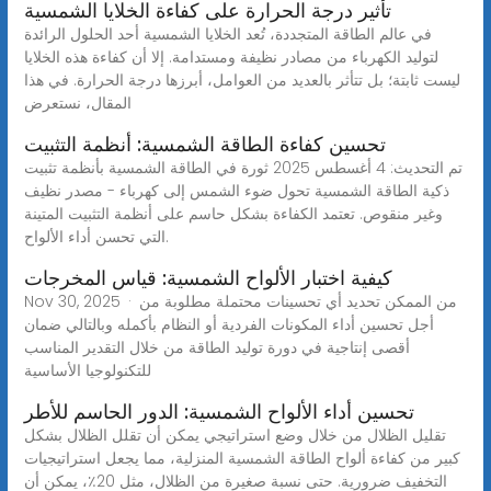
تأثير درجة الحرارة على كفاءة الخلايا الشمسية
في عالم الطاقة المتجددة، تُعد الخلايا الشمسية أحد الحلول الرائدة
لتوليد الكهرباء من مصادر نظيفة ومستدامة. إلا أن كفاءة هذه الخلايا
ليست ثابتة؛ بل تتأثر بالعديد من العوامل، أبرزها درجة الحرارة. في هذا
المقال، نستعرض
تحسين كفاءة الطاقة الشمسية: أنظمة التثبيت
تم التحديث: 4 أغسطس 2025 ثورة في الطاقة الشمسية بأنظمة تثبيت
ذكية الطاقة الشمسية تحول ضوء الشمس إلى كهرباء - مصدر نظيف
وغير منقوص. تعتمد الكفاءة بشكل حاسم على أنظمة التثبيت المتينة
التي تحسن أداء الألواح.
كيفية اختبار الألواح الشمسية: قياس المخرجات
Nov 30, 2025 · من الممكن تحديد أي تحسينات محتملة مطلوبة من
أجل تحسين أداء المكونات الفردية أو النظام بأكمله وبالتالي ضمان
أقصى إنتاجية في دورة توليد الطاقة من خلال التقدير المناسب
للتكنولوجيا الأساسية
تحسين أداء الألواح الشمسية: الدور الحاسم للأطر
تقليل الظلال من خلال وضع استراتيجي يمكن أن تقلل الظلال بشكل
كبير من كفاءة ألواح الطاقة الشمسية المنزلية، مما يجعل استراتيجيات
التخفيف ضرورية. حتى نسبة صغيرة من الظلال، مثل 20٪، يمكن أن