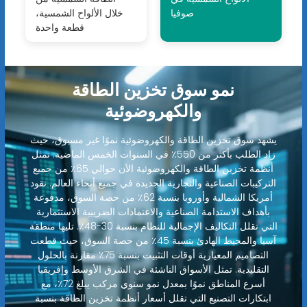
صوفيا
خلال الألواح الشمسية،
قطعة واحدة
نمو سوق تخزين الطاقة
والكهروضوئية
يشهد سوق تخزين الطاقة والكهروضوئية نموًا غير مسبوق، حيث
زاد الطلب بأكثر من 550٪ في السنوات الخمس الماضية. تمثل
أنظمة تخزين الطاقة والكهروضوئية الآن حوالي 65٪ من جميع
التركيبات الصناعية والتجارية الجديدة في جميع أنحاء العالم. تقود
أمريكا الشمالية وأوروبا بنسبة 62٪ من حصة السوق، مدفوعة
بأهداف الاستدامة الصناعية والاعتمادات الضريبية الاستثمارية
التي تقلل التكاليف الإجمالية للنظام بنسبة 30-48٪. تليها منطقة
آسيا والمحيط الهادئ بنسبة 45٪ من حصة السوق، حيث قطعت
التصاميم المعيارية أوقات التثبيت بنسبة 75٪ مقارنة بالحلول
التقليدية. تمثل الأسواق الناشئة في الشرق الأوسط وإفريقيا
أسرع المناطق نموًا بمعدل نمو سنوي مركب يبلغ 72٪، مع
ابتكارات التصنيع التي تقلل أسعار أنظمة تخزين الطاقة بنسبة