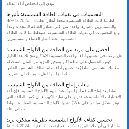
تؤدي إلى انخفاض أداء النظام
التحسينات في تقنيات الطاقة الشمسية: تأثيرها
Nov 5, 2025 · لطالما كانت الطاقة الشمسية محط أنظار العلماء
والمستثمرين باعتبارها واحدة من أكثر مصادر الطاقة المتجددة وعداً.
ومع التحسينات في تقنيات الطاقة الشمسية، أصبحلطالما كانت الطاقة
الشمسية محط أنظار العلماء والمستثمرين
احصل على مزيد من الطاقة من الألواح الشمسية
هل ترغب في تحسين أداء ألواحك الشمسية 25%؟ يوضح لك هذا الدليل
كيفية الحصول على طاقة أكبر وتوفير المزيد من المال باستخدام
نظامك الشمسي. لماذا يُعد تحسين أداء نظام الطاقة الشمسية الخاص
بك أمرًا مهمًا هل سبق لك أن اشتريت
معايير إنتاج الطاقة من الألواح الشمسية
لماذا يعد إنتاج الطاقة أمرًا مهمًا عند تقييم الألواح الشمسية، فإن أحد
الاعتبارات الأساسية هو قدرتها على توليد الكهرباء. إن كمية الطاقة التي
تنتجها الألواح الشمسية، المقاسة بالواط (W)، تؤثر بشكل مباشر على
إجمالي إنتاج
تحسين كفاءة الألواح الشمسية بطريقة مبتكرة يزيد
Aug 3, 2024 · وأشار إلى أن خلايا البيروفسكايت قد ارتفعت كفاءتها