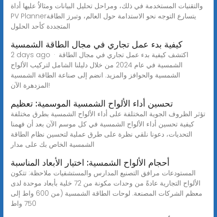
والتقنيات المستخدمة في ذلك، ومراحل تحليل البيانات ومثالاُ عليها أداة
PV Plannerيتسارع التوجه نحو الاستدامة حول العالم، وتبرز الطاقة
المتجددة كأحد الحلول
كيفية بدء عمل تجاري في مجال الطاقة الشمسية
2 days ago · اكتشف كيفية بدء عمل تجاري في مجال الطاقة
الشمسية في عام 2024 من خلال دليلنا الشامل لتركيب الألواح
الشمسية والحوافز والمزيد. انضم إلى صناعة الطاقة الشمسية
المزدهرة الآن!
تحسين أداء الألواح الشمسية الموسمية: تعظيم
تؤثر الظروف الجوية المختلفة على أداء الألواح الشمسية بطرق مختلفة
كيفية تحسين أداء الألواح الشمسية في كل موسم الآن بعد أن فهمنا
التحديات، دعونا نلقي نظرة على طرق عملية لتحسين نظام الطاقة
الشمسية الخاص بك على مدار
أحجام الألواح الشمسية: اختيار الأبعاد المناسبة
المستودعات مرافق التصنيع المدارس والمستشفيات ملاحظة: تتكون
الألواح التجارية عادةً من وحدات مكونة من 72 خلية بأبعاد موحدة لدى
معظم الشركات المصنعة. لوحات الطاقة الشمسية (من 600 واط إلى
750 واط