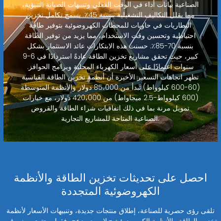
الصناعية بيانات أداء في الوقت الفعلي وتنبيهات الصيانة التنبؤية،
مما يقلل التكاليف التشغيلية بنسبة 45٪. يسمح تكامل تخزين
البطاريات في حاويات للمحطات الكهروضوئية بتوفير طاقة
احتياطية وتحسين وقت الاستخدام، مما يزيد من توفير الطاقة
بنسبة 70-85٪. حسنت هذه الابتكارات عائد الاستثمار بشكل
كبير، حيث تحقق مشاريع تخزين الطاقة عادةً استردادًا في 6-9
سنوات اعتمادًا على أسعار الكهرباء المحلية وبرامج الحوافز.
تظهر اتجاهات التسعير الأخيرة أن أنظمة تخزين الطاقة القياسية
(60-600 كيلوواط) تبدأ من 85،000 دولار والأنظمة المتوسطة
(600 كيلوواط-2.5 ميجاواط) من 420،000 دولار، مع خيارات
تمويل مرنة بما في ذلك اتفاقيات شراء الطاقة والقروض
الصناعية المتاحة للمشاريع التجارية.
احصل على تحديثات تخزين الطاقة والأنظمة
الكهروضوئية المتجددة
تلقى رؤى حصرية للصناعة، إطلاق منتجات جديدة، وتنبيهات الأسعار لأنظمة