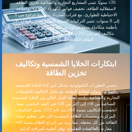
35٪ سنويًا. تتبنى المشاريع التجارية والصناعية تخزين الطاقة
لاستقلالية الطاقة، تخفيف فواتير الكهرباء الصناعية، والطاقة
الاحتياطية للطوارئ، مع فترات استرداد نموذجية تتراوح من 5
إلى 8 سنوات. تتميز التركيبات الحديثة لأنظمة تخزين الطاقة الآن
بأنظمة متكاملة بسعة تتراوح من 80 كيلوواط إلى 8 ميجاواط
بتكاليف أقل من 350 دولارًا/كيلوواط ساعة لحلول تخزين
الطاقة الكاملة للمشاريع الصناعية.
ابتكارات الخلايا الشمسية وتكاليف
تخزين الطاقة
تحسن التطورات التكنولوجية بشكل كبير أداء الخلايا الشمسية
الصناعية وتوليد الطاقة النظيفة مع تقليل التكاليف للتطبيقات
التجارية والصناعية. زادت كفاءة الجيل التالي من الخلايا الشمسية
الصناعية من 18٪ إلى أكثر من 28٪ في العقد الماضي، بينما
انخفضت التكاليف بنسبة 88٪ منذ عام 2012. تعمل العاكسات
المركزية ومحسنات الطاقة المتقدمة الآن على تعظيم حصاد
الطاقة من كل محطة، مما يزيد من إخراج النظام بنسبة 40٪
مقارنة بالعاكسات التقليدية. توفر أنظمة المراقبة الذكية