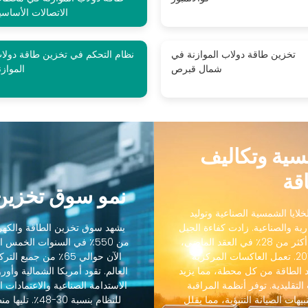
الاتصالات الأساسي
تخزين طاقة دولاب الموازنة في
نظام التحكم في تخزين طاقة دولا
شمال قبرص
الموازن
مسية وتكاليف
قة
نمو سوق تخزين 
لايا الشمسية الصناعية وتوليد
رية والصناعية. زادت كفاءة الجيل
يشهد سوق تخزين الطاقة والكهرو
التالي من الخلايا الشمسية الصناعية من 18٪ إلى أكثر من 28٪ في العقد الماضي،
من 550٪ في السنوات الخمس
بينما انخفضت التكاليف بنسبة 88٪ منذ عام 2012. تعمل العاكسات المركزية
الآن حوالي 65٪ من ج
 الطاقة من كل محطة، مما يزيد
رنة بالعاكسات التقليدية. توفر أنظمة المراقبة
الاستدامة الصناعية والاعتمادات ال
يهات الصيانة التنبؤية، مما يقلل