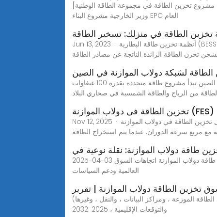
[مناقصة دولاب الموازنة مشروع تخزين الطاقة في مجموعة الطاقة الوطنية] في 6 آذار / مارس 2024 ، مجموعة الطاقة الوطنية أصدرت شركة شانشى Yuci تخزين الطاقة الحرارية
وزير الخارجية مشروع البناء EPC العام
 تخزين الطاقة في منزلك: تسخير الطاقة
Jun 13, 2023 · أنظمة تخزين طاقة البطارية (BESS): تُعد أنظمة تخزين الطاقة بالبطاريات من أكثر الخيارات شيوعًا وسهولةً لتخزين الطاقة في المنازل. تتكون هذه الأنظمة من بطاريات
الشحن تخزن الطاقة الزائدة الناتجة عن مصادر الطاقة
لطاقة لشبكة دولاب الموازنة في الصين
بسبب أزمة الطاقة.. الصين تبدأ مشروع طاقة متجددة بقدرة 100 غيغاوات WEBOct 12, 2021· دقيقتان للقراءة. قال الرئيس الصيني شي جين بينغ إن الصين بدأت مؤخراً بناء مشروع
لطاقة من الرياح والطاقة الشمسية في صحاري البلاد
FES) | Innovat
Nov 12, 2025 · يعمل تخزين الطاقة في دولاب الموازنة (FES) من خلال تسريع دوّار (دولاب الموازنة) إلى سرعة عالية جدًا والحفاظ على الطاقة في النظام كطاقة حركية دورانية.
 مع مربع سرعة الدوران. عندما يتم استخراج الطاقة
ين طاقة دولاب الموازنة: نقلة نوعية في
2025-04-03 كيف تعمل أنظمة تخزين الطاقة الدوارة مزايا تخزين طاقة دولاب الموازنة لتنظيم تردد الطاقة التطبيقات الرئيسية لأنظمة تخزين طاقة دولاب الموازنة اتجاهات السوق
العالمية ودعم السياسات
 تخزين الطاقة دولاب الموازنة | تقرير
اقة الموزعة ، ومراكز البيانات ، والنقل ، وغيرها)
والتوقعات الإقليمية ، 2025-2032