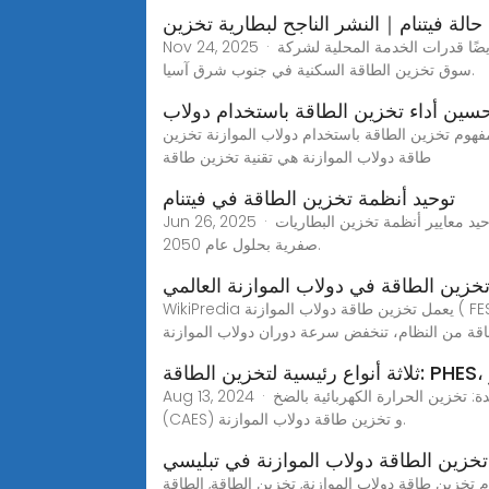
حالة فيتنام｜النشر الناجح لبطارية تخزين
Nov 24, 2025 · إن نشر نظام تخزين الطاقة بقدرة 16 كيلووات في الساعة لا يعزز تجربة الطاقة للعميل فحسب، بل ويعزز أيضًا قدرات الخدمة المحلية لشركة GSL ENERGY في
سوق تخزين الطاقة السكنية في جنوب شرق آسيا.
حسين أداء تخزين الطاقة باستخدام دولاب
فهوم تخزين الطاقة باستخدام دولاب الموازنة تخزين
طاقة دولاب الموازنة هي تقنية تخزين طاقة
توحيد أنظمة تخزين الطاقة في فيتنام
Jun 26, 2025 · في سياق سعي فيتنام إلى تعزيز التحول في مجال الطاقة، يُصبح توحيد معايير أنظمة تخزين البطاريات (BESS) أمراً مُلحاً، لتحقيق الالتزام بتحقيق صافي انبعاثات
صفرية بحلول عام 2050.
خزين الطاقة في دولاب الموازنة العالمي
WikiPredia يعمل تخزين طاقة دولاب الموازنة ( FES ) عن طريق تسريع الدوار ( دولاب الموازنة ) إلى سرعة عالية جدًا والحفاظ على الطاقة في النظام كطاقة دورانية . عندما يتم
قة من النظام، تنخفض سرعة دوران دولاب الموازنة
Aug 13, 2024 · هناك ثلاثة أنواع أساسية من تقنيات تخزين الطاقة التي تتميز بخصائصها وتطبيقاتها الفريدة: تخزين الحرارة الكهربائية بالضخ (PHES), تخزين طاقة الهواء المضغوط
(CAES) و تخزين طاقة دولاب الموازنة.
تخزين الطاقة دولاب الموازنة في تبليسي
ام تخزين طاقة دولاب الموازنة, تخزين الطاقة, الطاقة