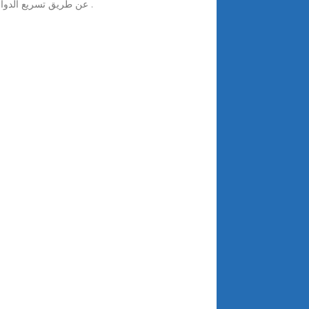
يعمل تخزين طاقة دولاب الموازنة ( FES ) عن طريق تسريع الدوار ( دولاب الموازنة ) إلى سرعة عالية جدًا والحفاظ على الطاقة في النظام كطاقة دورانية .