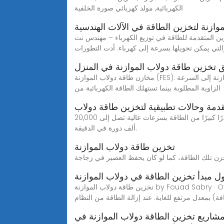
الكهربائية, مولد كهربائي صورة الخلفية
وازنة لتخزين الطاقة في الآلات الهندسية
ي توزيع الكهرباء – مهندس نت Apr 21, 2024· أنظمة دولاب الموازنة المتقدمة: تقوم أنظمة تخزين طاقة دولاب الموازنة بتخزين الطاقة في شكل طاقة
التي يمكن تحويلها بسرعة إلى كهرباء. أدت التطورات
ق تخزين طاقة دولاب الموازنة في المنزل
مخازن طاقة دولاب الموازنة (FES): التصميم والوظائف وأمثلة التصميم والتطبيقات عند الحاجة إلى تخزين الطاقة ، تعمل الآلة الكهربائية كمحرك وتدور دولاب الموازنة إلى السرعة
الزاوية المطلوبة بينما تستهلك الطاقة الكهربائية من
دمة وحالات تطبيقية لتخزين طاقة دولاب
يعتمد مبدأ تخزين الطاقة باستخدام دولاب الموازنة على تحويل الطاقة الكهربائية إلى طاقة حركية لعجلة الموازنة. فهي تخزن قدرًا كبيرًا من الطاقة بسرعات عالية تصل إلى 20,000
ألف دورة في الدقيقة.
تخزين طاقة دولاب الموازنة
 مبدأ تخزين الطاقة في دولاب الموازنة
تخزين طاقة دولاب الموازنة by Fouad Sabry · OverDrive: ebooks يعمل نظام تخزين طاقة دولاب الموازنة (FES) عن طريق الحفاظ على الطاقة في النظام كطاقة دورانية مع
فة) بمعدل مرتفع للغاية. عند إزالة الطاقة من النظام
شاريع تخزين الطاقة دولاب الموازنة في