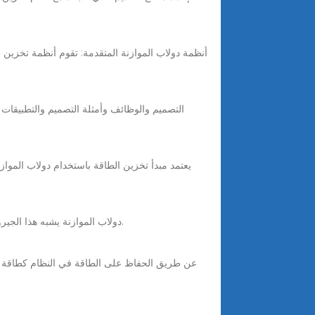
دولاب الموازنة يشبه هذا الجيروسكوب، ولكنه يوفر الطاقة. عندما تسحبه - أو تزيد من قوته - يدور بسرعة ويخزن تلك الطاقة، كما لو كان يحفظ العصير في زجاجة.