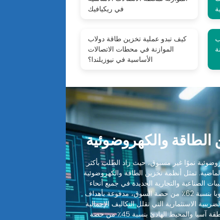
ة
في ريكيافيك
ب
كيف تبدو عملية تخزين طاقة دولاب
ة
الموازنة في محطات الاتصالات
الأساسية في نيوزيلندا؟
الطاقة والكهروضوئية
ضوئية نموًا غير مسبوق، حيث زاد الطلب بأكثر
 الماضية. تمثل أنظمة تخزين الطاقة والكهروضوئية
ميع التركيبات الصناعية والتجارية الجديدة في جميع أنحاء
العالم. تقود أمريكا الشمالية وأوروبا بنسبة 62٪ من حصة السوق، مدفوعة بأهداف
ضريبية الاستثمارية التي تقلل التكاليف الإجمالية
للنظام بنسبة 30-48٪. تليها منطقة آسيا والمحيط الهادئ بنسبة 45٪ من حصة