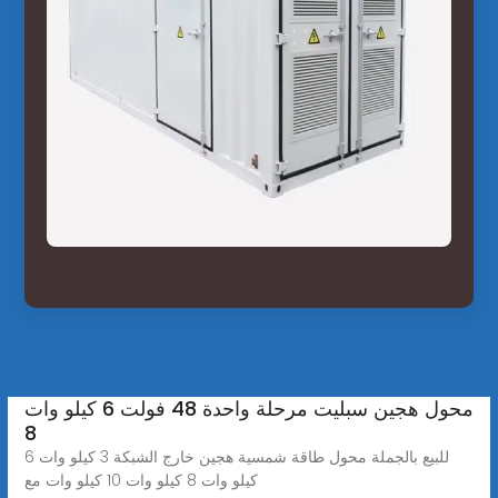
محول هجين سبليت مرحلة واحدة 48 فولت 6 كيلو وات
8
للبيع بالجملة محول طاقة شمسية هجين خارج الشبكة 3 كيلو وات 6
كيلو وات 8 كيلو وات 10 كيلو وات مع