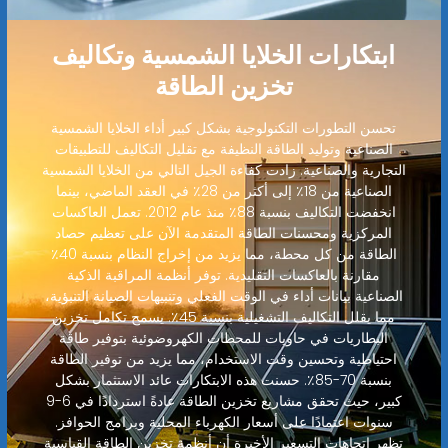
ابتكارات الخلايا الشمسية وتكاليف
تخزين الطاقة
تحسن التطورات التكنولوجية بشكل كبير أداء الخلايا الشمسية
الصناعية وتوليد الطاقة النظيفة مع تقليل التكاليف للتطبيقات
التجارية والصناعية. زادت كفاءة الجيل التالي من الخلايا الشمسية
الصناعية من 18٪ إلى أكثر من 28٪ في العقد الماضي، بينما
انخفضت التكاليف بنسبة 88٪ منذ عام 2012. تعمل العاكسات
المركزية ومحسنات الطاقة المتقدمة الآن على تعظيم حصاد
الطاقة من كل محطة، مما يزيد من إخراج النظام بنسبة 40٪
مقارنة بالعاكسات التقليدية. توفر أنظمة المراقبة الذكية
الصناعية بيانات أداء في الوقت الفعلي وتنبيهات الصيانة التنبؤية،
مما يقلل التكاليف التشغيلية بنسبة 45٪. يسمح تكامل تخزين
البطاريات في حاويات للمحطات الكهروضوئية بتوفير طاقة
احتياطية وتحسين وقت الاستخدام، مما يزيد من توفير الطاقة
بنسبة 70-85٪. حسنت هذه الابتكارات عائد الاستثمار بشكل
كبير، حيث تحقق مشاريع تخزين الطاقة عادةً استردادًا في 6-9
سنوات اعتمادًا على أسعار الكهرباء المحلية وبرامج الحوافز.
تظهر اتجاهات التسعير الأخيرة أن أنظمة تخزين الطاقة القياسية