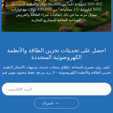
(60-600 كيلوواط) تبدأ من 85،000 دولار والأنظمة المتوسطة
(600 كيلوواط-2.5 ميجاواط) من 420،000 دولار، مع خيارات
تمويل مرنة بما في ذلك اتفاقيات شراء الطاقة والقروض
الصناعية المتاحة للمشاريع التجارية.
احصل على تحديثات تخزين الطاقة والأنظمة
الكهروضوئية المتجددة
تلقى رؤى حصرية للصناعة، إطلاق منتجات جديدة، وتنبيهات الأسعار لأنظمة
تخزين الطاقة والأنظمة الكهروضوئية - لا بريد مزعج، فقط محتوى مهني قيم
اشتراك