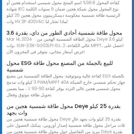
كفاءة المحول 98.8% اسم المنتج محول شمسي استخدام هجين أو
شهادة IEC نوع المحول محول شبكة هجين ضمان 5 سنوات الكلمة
الرئيسية طاقة شمسية معكوسة ديسكريبتيون محول هجين 25 كيلو
وات HV 3P 400VAC لماذا تختار لنا
محول طاقة شمسية أحادي الطور من داي، بقدرة 3.6
Mar 14, 2024 · محول الطاقة الشمسية الهجين من Deye 3.6 كيلو
وات، SUN-3.6K-SG03LP1-EU، عالي الكفاءة، 2 MPPT، احصل على
عرض أسعار مجاني، متوفر في المخزون الآن!
محول ESG للبيع بالجملة من المصنع محول طاقة
شمسية
كفاءة عالية وموثوقية: محول الطاقة الشمسية من مصنع ESG بالجملة
3 كيلو وات مدمج PWM/MPPT 40A جهاز تحكم شمسي خارج الشبكة
محول شمسي هجين عالي التردد يوفر كفاءة 90-93 ٪ ، مما يضمن
تحويل طاقة موثوق وفعال.
محول طاقة شمسية هجين من Deye بقدرة 25 كيلو
وات بجهد
محول طاقة شمسية هجين من Deye بقدرة 25 كيلو وات بجهد عالٍ
ثلاث مراحل محول طاقة شمسية إصدار أوروبي، يمكنك الحصول على
مزيد من التفاصيل حول محول طاقة شمسية هجين من Deye بقدرة