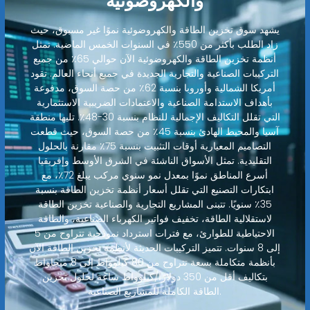
والكهروضوئية
يشهد سوق تخزين الطاقة والكهروضوئية نموًا غير مسبوق، حيث
زاد الطلب بأكثر من 550٪ في السنوات الخمس الماضية. تمثل
أنظمة تخزين الطاقة والكهروضوئية الآن حوالي 65٪ من جميع
التركيبات الصناعية والتجارية الجديدة في جميع أنحاء العالم. تقود
أمريكا الشمالية وأوروبا بنسبة 62٪ من حصة السوق، مدفوعة
بأهداف الاستدامة الصناعية والاعتمادات الضريبية الاستثمارية
التي تقلل التكاليف الإجمالية للنظام بنسبة 30-48٪. تليها منطقة
آسيا والمحيط الهادئ بنسبة 45٪ من حصة السوق، حيث قطعت
التصاميم المعيارية أوقات التثبيت بنسبة 75٪ مقارنة بالحلول
التقليدية. تمثل الأسواق الناشئة في الشرق الأوسط وإفريقيا
أسرع المناطق نموًا بمعدل نمو سنوي مركب يبلغ 72٪، مع
ابتكارات التصنيع التي تقلل أسعار أنظمة تخزين الطاقة بنسبة
35٪ سنويًا. تتبنى المشاريع التجارية والصناعية تخزين الطاقة
لاستقلالية الطاقة، تخفيف فواتير الكهرباء الصناعية، والطاقة
الاحتياطية للطوارئ، مع فترات استرداد نموذجية تتراوح من 5
إلى 8 سنوات. تتميز التركيبات الحديثة لأنظمة تخزين الطاقة الآن
بأنظمة متكاملة بسعة تتراوح من 80 كيلوواط إلى 8 ميجاواط
بتكاليف أقل من 350 دولارًا/كيلوواط ساعة لحلول تخزين
الطاقة الكاملة للمشاريع الصناعية.