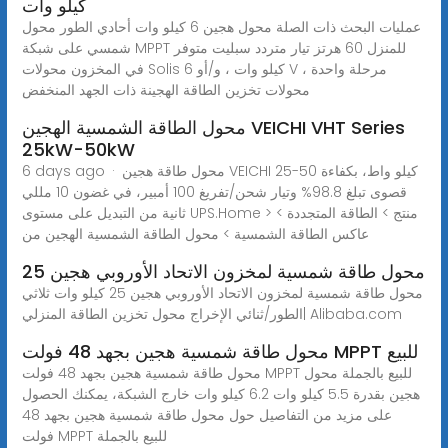
كيلو وات
عمليات البحث ذات الصلة محول هجين 6 كيلو وات أحادي الطور محول
شمسي على شبكة MPPT للمنزل 60 هرتز تيار متردد سبليت متوفر
في المخزون محولات Solis 6 كيلو وات ، و/أو V مرحلة واحدة ،
محولات تخزين الطاقة الهجينة ذات الجهد المنخفض
محول الطاقة الشمسية الهجين VEICHI VHT Series
25kW-50kW
6 days ago · محول طاقة هجين VEICHI 25-50 كيلو واط، بكفاءة
قصوى تبلغ 98.8% وتيار شحن/تفريغ 100 أمبير، في غضون 10 مللي
ثانية من التبديل على مستوى UPS.Home > منتج > الطاقة المتجددة >
عاكس الطاقة الشمسية > محول الطاقة الشمسية الهجين من
محول طاقة شمسية لمخزون الاتحاد الأوروبي هجين 25
محول طاقة شمسية لمخزون الاتحاد الأوروبي هجين 25 كيلو وات ثلاثي
الطور/ثنائي الإخراج محول تخزين الطاقة المنزلي| Alibaba.com
محول طاقة شمسية هجين بجهد 48 فولت MPPT للبيع
محول طاقة شمسية هجين بجهد 48 فولت MPPT للبيع بالجملة محول
هجين بقدرة 5.5 كيلو وات 6.2 كيلو وات خارج الشبكة، يمكنك الحصول
على مزيد من التفاصيل حول محول طاقة شمسية هجين بجهد 48
فولت MPPT للبيع بالجملة