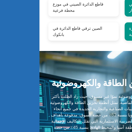
ي
قاطع الدائرة الصيني في موزع
ر
محطة فرعية
ة
الصين ترقي قاطع الدائرة في
ة
بانكوك
الطاقة والكهروضوئية
ضوئية نموًا غير مسبوق، حيث زاد الطلب بأكثر
 الماضية. تمثل أنظمة تخزين الطاقة والكهروضوئية
ميع التركيبات الصناعية والتجارية الجديدة في جميع أنحاء
العالم. تقود أمريكا الشمالية وأوروبا بنسبة 62٪ من حصة السوق، مدفوعة بأهداف
ضريبية الاستثمارية التي تقلل التكاليف الإجمالية
للنظام بنسبة 30-48٪. تليها منطقة آسيا والمحيط الهادئ بنسبة 45٪ من حصة