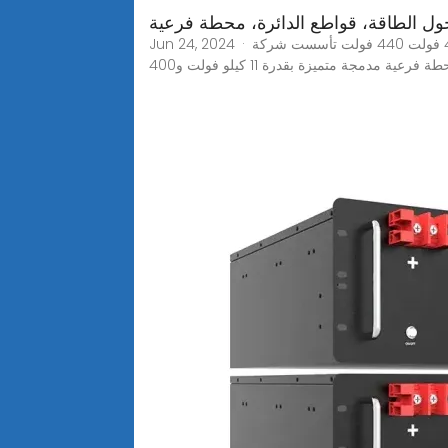
ل الطاقة، قواطع الدائرة، محطة فرعية
Jun 24, 2024 · محطة فرعية مدمجة 11 كيلو فولت 400 فولت 440 فولت تأسست شركة Conso Electrical Science and Technology Co., Ltd في عام 2006 مع التركيز
 مدمجة متميزة بقدرة 11 كيلو فولت و400