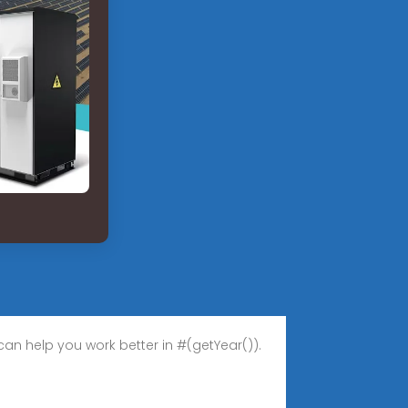
تحليل عطل الانهيار في قاطع الدائرة SF6 في محطة كهرباء بجهد 750 كيلوفولت. ear