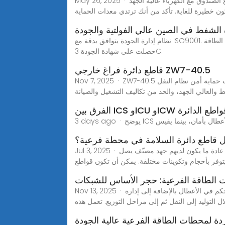
May 26, 2025 · الخطوة 1: السلامة أولا قبل أن تفكر في بدء أي أعمال إصلاح ، يجب أن تكون السلامة أولويتك القصوى. تتعامل المحطات الفرعية نوع الصندوق مع الكهرباء عالية الجهد
ون خطيرة للغاية. تأكد من أنك ترتدي معدات الحماية
 الشفط في الصين عالي الفولتية والجودة
نظام إدارة الجودة يتوافق بدقة مع ISO9001. في الوقت نفسه، تم تأهيل معدات الطاقة Shandong Qikai بالكامل في إنتاج الأجهزة الكهربائية والمنتجات الكهربائية وتركيبها، كما
حصلت على شهادة الجودة 3C.
قاطع دائرة فراغ خارجي ZW7-40.5
Nov 7, 2025 · ZW7-40.5 الشركة المصنعة لقواطع الدائرة الفراغية الخارجية، والاختيار الصارم للمواد والعمليات، ودعم التصميم المخصص، لتلبية احتياجات حماية أمن نظام النقل
IC وICU وICW في قواطع الدائرة
 قاطع دائرة السلامة في محطة فرعية؟
Jul 3, 2025 · قواطع الدائرة منخفضة الجهد: يتم استخدام قواطع الدائرة منخفضة الجهد في لوحات التوزيع وغيرها من تطبيقات الجهد المنخفض. عادة ما يكون لديهم جهد مصنّف يصل
الطاقة الفرعية: حجر الأساس للشبكات
Nov 13, 2025 · ما هي المحطة الفرعية؟ في الأنظمة الكهربائية، يشير مصطلح محطة فرعية إلى مرفق متكامل يتحكم في التبديل والعزل والتحكم في الأعطال بالإضافة إلى إدارة
ل التوليد إلى النقل ثم إلى مراحل التوزيع. تعمل هذه
ة لمحطات الطاقة الفرعية عالية الجودة