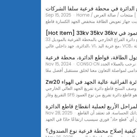
الدائرة في محطة فرعية سلفا الشركات
Sep 15, 2025 · Home / منتجات / صالة العرض [ [TD-Category]] محول الطاقة المحول المنغمس في الزيت محول النوع الجاف محطة فرعية مفاتيح الجهد العالي مفاتيح الجهد
ت جهاز تعويض الطاقة منخفض الجهد الكسارة قاطع
 على عمود في
قاطع دائرة الفراغ الخارجي بالمحطة الفرعية بالموديل 33kv 35kv 36kv,ابحث عن تفاصيل حول فولتية متوسطة، قاطع دائرة الفراغ، تفريغ في الهواء الطلق، نوع العربة، داخلي، قاطع
ق للبيئة
ل الطاقة، قواطع الدائرة، محطة فرعية
Nov 15, 2024 · CONSO·CN هي واحدة من الشركات المصنعة والموردة لمحولات الطاقة وقواطع الدائرة والمحطات الفرعية المثبتة على القطب في الصين. نرحب بالعملاء الجدد
لدائرة الفراغية عالية الجهد في الهواء
وصف المنتج قاطع دائرة تفريغ الجهد العالي الخارجي ZW20-12 لفترة 12 كيلو فولت، الجهد المقدر لمعدات التوزيع الخارجي AC 50 هرتز ثلاثية الأطوار&period; وهي تستخدم قوس
لمراحل الأربع لعملية انقطاع قاطع الدائرة
Nov 28, 2025 · عملية انقطاع قاطع الدائرة المكونة من 4 مراحل: لماذا يُعد "القوس المُدار" أفضل وسيلة دفاع لديك يتسارع عطل كهربائي نحو معداتك الحساسة. قد تعتقد أن القاطع
أي "قطع حاد" فوري سيسبب ارتفاعًا حادًا في الجهد
كيفية إصلاح محطة فرعية نوع الصندوق؟