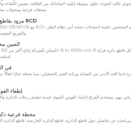
محطات فرعية ومحولات محط
قاطع دائرة NPM2LE-125 MCCB مزود بقاطع دائرة RCD
والتوزيع المتوسط والعالي الجهد، والحد من تكاليف التشغيل والصيانة.
الصين محو
لسلسلة من اختبارات المصنع حتى يصبح قادرًا على التسليم.
قواطع دوا
قاطع الدائرة الفراغية (B
11kv 1000kVA محطة فر