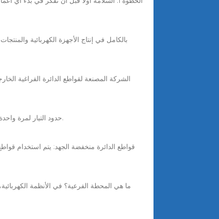
3 days ago · يوضح ICS عدد المرات التي يمكن فيها لقاطع الدائرة إيقاف الأعطال بأمان، بينما يقيس ICU و ICW حدود التيار لمرة واحدة وقصيرة المدى.