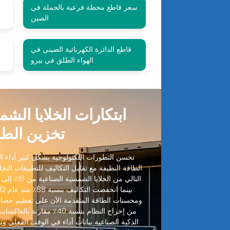
سعر قاطع محطة فرعية بالجملة في
الصين
قاطع الدائرة الكهربائية الصيني في
الهواء الطلق في بيرو
ابتكارات الخلايا الش
تخزين الطا
تحسن التطورات التكنولوجية بشكل كبير أداء الخ
الطاقة النظيفة مع تقليل التكاليف للتطبيقات التجا
ومحسنات الطاقة المتقدمة الآن على تعظيم حصاد
من إخراج النظام بنسبة 40٪ مقا
الذكية الصناعية بيانات أداء في الوقت الفعلي وتنب