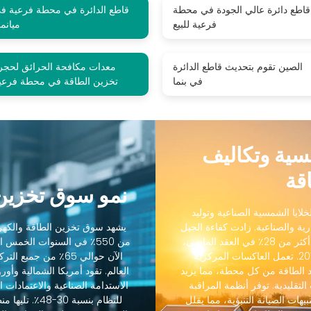
قاطع دائرة عالي الجودة في محطة
قاطع الدائرة في محطة فرعية ف
فرعية للبيع
ميانما
الصين تقوم بتحديث قاطع الدائرة
معدات مكافحة الحرائق لحجر
في بنما
تخزين الطاقة في محطة فرعي
مسية وتكاليف
قة
نمو سوق تخزين 
لايا الشمسية الصناعية وتوليد
رية والصناعية. زادت كفاءة الجيل
يشهد سوق تخزين الطاقة والكهرو
التالي من الخلايا الشمسية الصناعية من 18٪ إلى أكثر من 28٪ في العقد الماضي،
من 550٪ في السنوات الخمس
بينما انخفضت التكاليف بنسبة 88٪ منذ عام 2012. تعمل العاكسات المركزية
الآن حوالي 65٪ من ج
 الطاقة من كل محطة، مما يزيد
رنة بالعاكسات التقليدية. توفر أنظمة المراقبة
الاستدامة الصناعية والاعتمادات ال
يهات الصيانة التنبؤية، مما يقلل