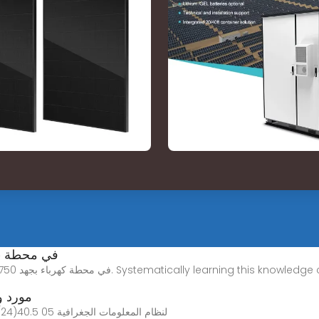
تحليل عطل الانهيار في قاطع الدائرة SF6 في محطة
Systematically learning this knowledge can help you work better in #(getY()).
مورد و
Nov 24, 2025 · قاطع الدائرة الفراغية VTD5- (12/24)40.5 لنظام المعلومات الجغرافية 05