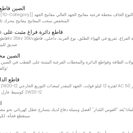
الصين قاطع 
المنخفض سحب المفاتيح مفاتيح محرك ثاب
[Hot Item] 33kv 35kv 36kv قاطع دائرة فراغ مثبت
الدائرة، جهد داخلي عالي، V1، مع عربة اليد، VCB، صدي
الصين محو
والقدامى لمواصلة التعاون معنا لخلق مستقبل أفضل معًا!
Zw20 قاطع ا
التفريغ وغاز SF6 كوسيط عازل هو قاطع دائرة تفريغ من نوع العمود ZW20-12
ا
سينقطع فجأة، لكن 