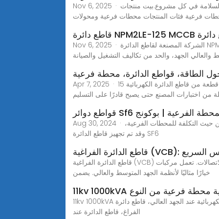
Nov 6, 2025 · اكتشف شركة مينغري للكهرباء المحدودة لمحطات تحويل عالية الجودة. حلول موثوقة لتلبية احتياجاتك من الطاقة، تضمن الكفاءة والسلامة في كل مشروع.بيت منتجات
ات فرعية فئات المنتجات محطات فرعية ومحولات
Nov 6, 2025 · الشركة المصنعة لقاطع الدائرة NPM2LE-125 MCCB مع RCD، والاختيار الصارم للمواد والعمليات، ودعم التصميم المخصص، لتلبية احتياجات حماية أمن نظام النقل
ل الطاقة، قواطع الدائرة، محطة فرعية
Apr 7, 2025 · يمكن للشركة إنتاج أكثر من 100 قطعة من قاطع الدائرة الكهربائية 15kv 15 kv 1250a vcb في 30 يومًا. سيخضع كل قاطع دائرة فراغ 15kv 15 kv 1250a vcb
ئر Sf6 في المحطة الفرعية | بوكونج
Aug 30, 2024 · تضمن التكنولوجيا الحديثة المستخدمة في قاطع الدائرة لدينا الحد الأدنى من الصيانة وزيادة العمر التشغيلي، مما يجعله خيارًا فعالاً من حيث التكلفة للمحطات الفرعية،
وقد تم تجهيز قاطع الدائرة SF6
VC): إطفاء القوس السريع
قاطع الدائرة الفراغية (VCB) هو جهاز كهربائي مهم. يستخدم الفراغ لإخماد القوس المتولد عندما تنفصل رحلات الدائرة والاتصالات. تعمل مركبات VCBs بسرعة وكفاءة ، مما يجعلها
خيارًا مثاليًا لأنظمة الجهد المتوسط والعالي. يضمن
عية ذكية محطة فرعية من النوع
11kv 1000kVA محطة فرعية ذكية محطة فرعية من النوع الأوروبي,ابحث عن تفاصيل حول قاطع الدائرة، قاطع الدائرة الخارجية، قاطع الدائرة الكهربائية عند الجهد العالي، قاطع دائرة
الفراغ، قاطع الدائرة عند