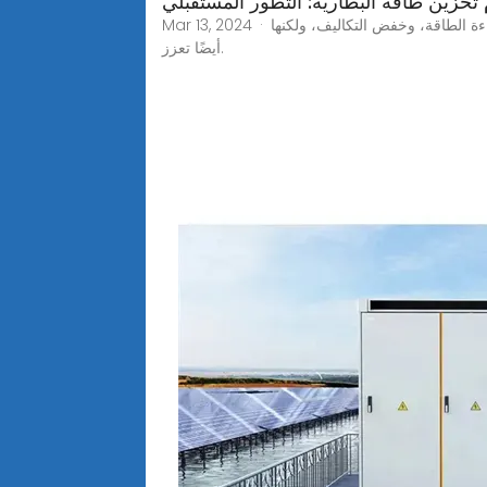
تخزين طاقة البطارية: التطور المستقبلي
Mar 13, 2024 · يلعب نظام تخزين طاقة البطارية دورًا حاسمًا في سوق الطاقة اليوم. فهي لا تساعد فقط في تحسين استخدام الطاقة، وتحسين كفاءة الطاقة، وخفض التكاليف، ولكنها
أيضًا تعزز.