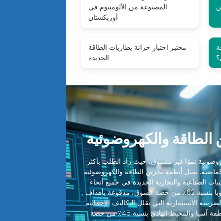
س
المصنوعة من الألومنيوم في
أوزبكستان
ة
مختبر اختبار خزانة بطاريات الطاقة
؟
الجديدة
الطاقة والكهروضوئية
ضوئية نموًا غير مسبوق، حيث زاد الطلب بأكثر
 الماضية. تمثل أنظمة تخزين الطاقة والكهروضوئية
ميع التركيبات الصناعية والتجارية الجديدة في جميع أنحاء
العالم. تقود أمريكا الشمالية وأوروبا بنسبة 62٪ من حصة السوق، مدفوعة بأهداف
ضريبية الاستثمارية التي تقلل التكاليف الإجمالية
للنظام بنسبة 30-48٪. تليها منطقة آسيا والمحيط الهادئ بنسبة 45٪ من حصة