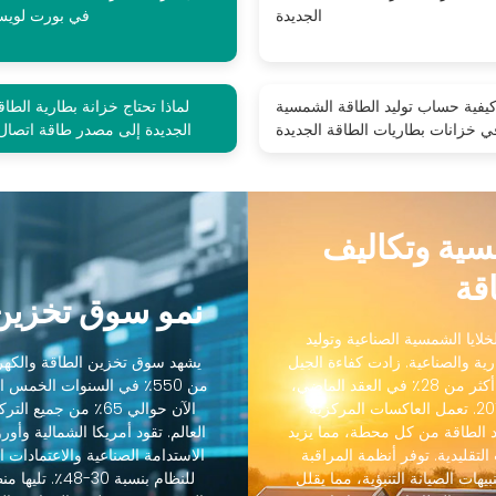
الجديدة
في بورت لوي
يفية حساب توليد الطاقة الشمسية
لماذا تحتاج خزانة بطارية الطاق
ي خزانات بطاريات الطاقة الجديدة
الجديدة إلى مصدر طاقة اتصال
مسية وتكاليف
قة
نمو سوق تخزين 
لايا الشمسية الصناعية وتوليد
رية والصناعية. زادت كفاءة الجيل
يشهد سوق تخزين الطاقة والكهرو
التالي من الخلايا الشمسية الصناعية من 18٪ إلى أكثر من 28٪ في العقد الماضي،
من 550٪ في السنوات الخمس
بينما انخفضت التكاليف بنسبة 88٪ منذ عام 2012. تعمل العاكسات المركزية
الآن حوالي 65٪ من ج
 الطاقة من كل محطة، مما يزيد
رنة بالعاكسات التقليدية. توفر أنظمة المراقبة
الاستدامة الصناعية والاعتمادات ال
يهات الصيانة التنبؤية، مما يقلل