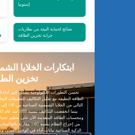
إستونيا
نصائح لحماية البيئة من بطاريات
ك
خزانة تخزين الطاقة
ف
ابتكارات الخلايا الش
تخزين الطا
تحسن التطورات التكنولوجية بشكل كبير أداء الخ
الطاقة النظيفة مع تقليل التكاليف للتطبيقات التجا
ومحسنات الطاقة المتقدمة الآن على تعظيم حصاد
من إخراج النظام بنسبة 40٪ مقا
الذكية الصناعية بيانات أداء في الوقت الفعلي وتنب