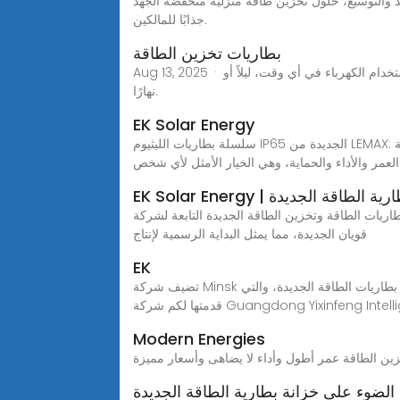
زين طاقة منزلية منخفضة الجهد Lifepo4 سعة 5.12KWH-15.36KWH توفر أنظمة بطاريات الطاقة الشمسية المنزلية فوائد عملية عديدة تجعلها استثمارًا
جذابًا للمالكين.
بطاريات تخزين الطاقة
Aug 13, 2025 · تشكل بطاريات تخزين الطاقة (بطاريات فوسفات الحديد الليثيوم) جوهر أنظمة تخزين طاقة البطاريات الحديثة، مما يتيح تخزين واستخدام الكهرباء في أي وقت، ليلاً أو
نهارًا.
EK Solar Energy
سلسلة بطاريات الليثيوم IP65 الجديدة من LEMAX: الحل الأمثل لتخزين الطاقة lemax''''تضع بطاريات الليثيوم من سلسلة ip65 الجديدة معيارًا جديدًا في تخزين الطاقة. تم تصميمها
عمر والأداء والحماية، وهي الخيار الأمثل لأي شخص
مشروع بطارية الطاقة الجديدة
 الجديدة التابعة لشركة Contemporary Amperex Technology Ltd. (CATL) في منطقة
قويان الجديدة، مما يمثل البداية الرسمية لإنتاج
EK
تضيف شركة Minsk الطاقة الجديدة خزانة البطارية اكتشف قوة بطاريات الطاقة الجديدة لتحسين الأداء نقدم لكم أحدث ابتكاراتنا في مجال تكنولوجيا بطاريات الطاقة الجديدة، والتي
Guangdong Yixinfeng Intelligent Eq.
Modern Energies
زين الطاقة عمر أطول وأداء لا يضاهى وأسعار مميزة
لضوء على خزانة بطارية الطاقة الجديدة