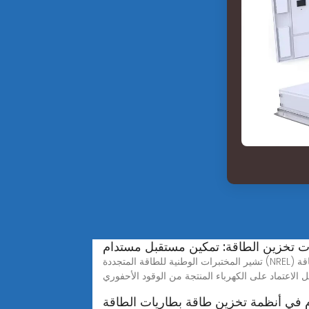
ت تخزين الطاقة: تمكين مستقبل مستدام
تشير المختبرات الوطنية للطاقة المتجددة (NREL) إلى أن دمج تخزين الطاقة في شبكات الكهرباء قد يقلل انبعاثات الغازات الدفيئة بنسبة حوالي 70%. تتيح بطاريات تخزين الطاقة
م في أنظمة تخزين طاقة بطاريات الطاقة