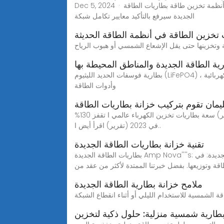
Dec 5, 2024 · مع استمرار تزايد الطلب على حلول تخزين الطاقة الموثوقة والمستدامة على مستوى الشبكة، فإن الابتكار المستمر وتطوير أنظمة تخزين طاقة بطاريات الطاقة
الجديدة سيرفع بالتأكيد معايير تكامل شبكة
 تخزين الطاقة في أنظمة الطاقة الحديثة
ية الطاقة الجديدة والمناطق المحيطة بها
بطارية فوسفات الحديد الليثيوم (LiFePO4) هي نوع من بطاريات الليثيوم أيون القابلة لإعادة الشحن للتطبيقات عالية الطاقة ، بما في ذلك المركبات الكهربائية ، والأدوات الكهربائية ،
وأدوات الطاقة
مان تقوم بتركيب خزانة بطاريات الطاقة
بطاريات تخزين الكهرباء تتفوق على الطاقة الكهرومائية في 2025 5 عوامل تحدد مستقبل بطاريات تخزين الكهرباء في آسيا (تقرير) سعة بطاريات تخزين الكهرباء عالمي ا تقفز 130%
في 2023 (تقرير) اقرأ أيض ا..
تقنية خزانة بطاريات الطاقة الجديدة
بطاريات الطاقة الجديدة Amp Nova''''s: تعزيز الكفاءة والموثوقية بطاريات الطاقة الجديدة: في Amp Nova، نحن متخصصون في بطاريات الطاقة الجديدة المتطورة التي تعمل على
قة وتوزيعها. بفضل خبرتنا الممتدة لأكثر من عقد من
ملامح خزانة بطارية الطاقة الجديدة
طارية شمسية منزلية: حلول ذكية لتخزين