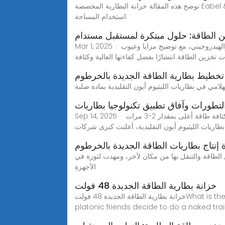
توضح هذه المقالة خزانة البطارية المخصصة Eabel & #039 المصممة لصناعة بطاريات الليثيوم أيون. إنه يسلط الضوء على ميزات الخزانة & #039 ؛ واعتبارات السلامة وإمكانيات
استخدام المساحة.
ن الطاقة: حلول مبتكرة لمستقبل مستدام
Mar 1, 2025 · في هذا المقال، سنستعرض بالتفصيل تقنيات تخزين الطاقة، بدءًا من البطاريات المتطورة وصولًا إلى التخزين الحراري والميكانيكي والهيدروجيني، مع توضيح مزايا وعيوب
ت تخزين الطاقة انتشارًا بفضل كفاءتها العالية وكثافة
تخطيط بطارية الطاقة الجديدة بالخرطوم
تطورات وآفاق تطبيق تكنولوجيا بطاريات
Sep 14, 2025 · إنجازات بطاريات الحالة الصلبة تمثل البطاريات ذات الحالة الصلبة التقدم الأكثر واعدًا في تكنولوجيا تخزين الطاقة، حيث تقدم كثافة طاقة أعلى بمقدار 2-3 مرات
بطاريات الليثيوم أيون التقليدية، أعلنت كبرى شركات
 إنتاج بطاريات الطاقة الجديدة بالخرطوم
الطاقة والتنقل بها من مكان لآخر، ومهدت لثورة في
الأجهزة
خزانة بطارية الطاقة الجديدة 48 فولت
خزانة بطارية الطاقة الجديدة 48 فولتWhat is the 48 Degree Experience? 48, 48ing, 48ed, also known in full as the "48 Degree Experience" is when two
platonic friends decide to do a naked trai