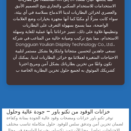
الاستخدامات للاستخدام السكني والتجاري.يتيح التصميم الأنيق
والعصري لخزائن البطاريات لدينا الاندماج بسلاسة في أي بيئة،
سواء كانت منزلًا أو مكتبًا.كما أنها مجهزة بخيارات وضع العلامات
الواضحة، مما يسمح بسهولة التعرف على البطاريات
وتنظيمها.علاوة على ذلك، تتميز خزاناتنا بأنها عملية للغاية وسهلة
الاستخدام، مما يتيح تركيب وصيانة خالية من المتاعب.في شركة
Dongguan Youlian Display Technology Co., Ltd.،
نسعى جاهدين لتحسين منتجاتنا وابتكارها بشكل مستمر لتلبية
الاحتياجات المتغيرة لعملائنا.مع خزائن البطاريات لدينا، يمكنك أن
تكون واثقًا من تخزين بطارياتك بشكل آمن ومريح.اخترنا
كشريكك الموثوق به لجميع حلول تخزين البطارية الخاصة ب
خزانات الوقود من تكنو باور – جودة عالية وحلول
توفر تكنو باور خزانات ومضخات وقود عالية الجودة بمتانة وكفاءة
لضمان تخزين آمن وتدفق سلس للوقود. حلول متكاملة تناسب مختلف
الاحتياجات. تواصل معنا الآن.تتميز تكنوباور بخبرتها الواسعة في مجال