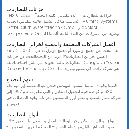
خزانات للبطاريات
Feb 16, 2025 · ''خزانات للبطاريات'' - عدد مقدمي كلمة البحث
الأساسية هنا 32. تشمل قائمة مقدمي الخدمة: Alumina Systems
GmbH Gluth Systemtechnik GmbH و addisol
components GmbH وغيرها من الشركات من البلاد التالية: ألمانيا
أفضل الشركات المصنعة والمصنع لخزائن البطاريات
Sep 13, 2023 · هل تبحث عن مصنع أو مورد أو مصنع موثوق به في
الصين لخزائن البطاريات؟لا مزيد من البحث!ابحث عن خزانات
البطاريات عالية الجودة التي تلبي احتياجاتك هنا.Dongguan Youlian
Display Technology Co., Ltd. هي شركة رائدة في تصنيع وتوريد
سهم للتصنيع
قصتنا وقودك مهمتنا أسسها المهندس فتحى عبدالمقصود إبراهيم عام
1980م كوحدة فنية لتشغيل المعادن و التى تطورت عام 1997 إلى
شركة سهم للتصنيع و تعتبر أبرز المصنعين لخزانات وقود المحطات فى
أفريقيا و
أنواع البطاريات
أنواع البطاريات التكنولوجيا الوظائف اتصل بنا اتصل بنا الطريق-76،
المدينة الصناعية الثانية بالدمام الدمام – المملكة العربية السعودية -