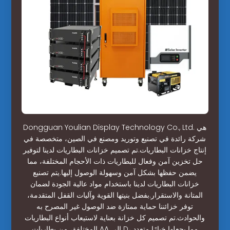
Dongguan Youlian Display Technology Co., Ltd. هي
شركة رائدة في تصنيع وتوريد ومصنع في الصين، متخصصة في
إنتاج خزانات البطاريات.تم تصميم خزانات البطاريات لدينا لتوفير
حل تخزين آمن وفعال للبطاريات ذات الأحجام المختلفة، مما
يضمن حفظها بشكل آمن وسهولة الوصول إليها.يتم تصنيع
خزانات البطاريات لدينا باستخدام مواد عالية الجودة لضمان
المتانة والاستقرار.بفضل بنيتها القوية وآليات القفل المتقدمة،
توفر خزائننا حماية ممتازة ضد الوصول غير المصرح به
والحوادث.تم تصميم كل خزانة بعناية لاستيعاب أنواع البطاريات
المختلفة، من بطاريات AA إلى D، مما يجعلها خيارًا متعدد