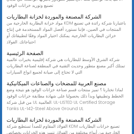
تصنيع وتوريد خزانات الوقود
الشركة المصنعة والموردة لخزانة البطاريات
مواد خزانة البطارية الخارجية من KDM باعتبارنا شركة رائدة في تصنيع
المنتجات في الصين، فإننا نستورد أفضل المواد المستخدمة في إنتاج
خزائن البطاريات الخارجية. يمكنك اختيار المواد وفقًا لتطبيقاتك أو
احتياجاتك: الفولاذ
الصفحة الرئيسية
شركة الشرق الأوسط للبطاريات هي شركة إقليمية بخبرات عالمية
تمتلك أكبر مصنع متطور وحديث التقنية في المنطقة لصناعة البطاريات
التي لا تحتاج إلى صيانة لجميع انواع السيارات
مصنع العربية للمضخات والصناعات الميكانيكية
لماذا تختارنا ؟ تميز منتجات قسم صناعة خزانات الوقود هو نتيجة وضع
الخطط وتطبيقها وبدأ ذلك بحصولنا على شهادة مطابقة خزانات الوقود
من قبل شركة UL العالمية. UL-LISTED UL Certified Storage
Tanks UL-142-Steel Above Ground UL
الشركة المصنعة والموردة لخزانة البطاريات
الفولاذ المقاوم للصدأ تستطيع شركة KDM تصنيع خزانات البطاريات
الخارجية من أنواع مختلفة من الفولاذ. تتميز هذه الخزانات بخصائص