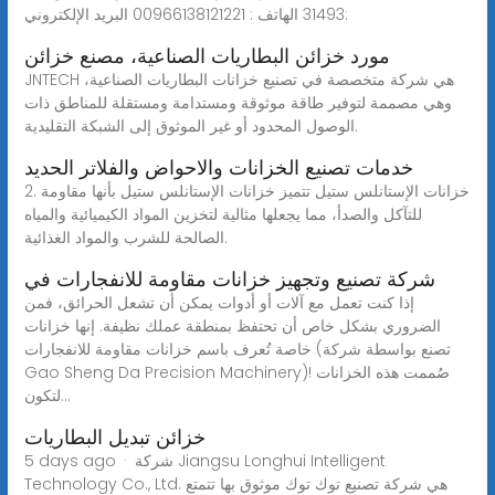
31493 الهاتف : 00966138121221 البريد الإلكتروني:
مورد خزائن البطاريات الصناعية، مصنع خزائن
JNTECH هي شركة متخصصة في تصنيع خزانات البطاريات الصناعية،
وهي مصممة لتوفير طاقة موثوقة ومستدامة ومستقلة للمناطق ذات
الوصول المحدود أو غير الموثوق إلى الشبكة التقليدية.
خدمات تصنيع الخزانات والاحواض والفلاتر الحديد
2. خزانات الإستانلس ستيل تتميز خزانات الإستانلس ستيل بأنها مقاومة
للتآكل والصدأ، مما يجعلها مثالية لتخزين المواد الكيميائية والمياه
الصالحة للشرب والمواد الغذائية.
شركة تصنيع وتجهيز خزانات مقاومة للانفجارات في
إذا كنت تعمل مع آلات أو أدوات يمكن أن تشعل الحرائق، فمن
الضروري بشكل خاص أن تحتفظ بمنطقة عملك نظيفة. إنها خزانات
خاصة تُعرف باسم خزانات مقاومة للانفجارات (تصنع بواسطة شركة
Gao Sheng Da Precision Machinery)! صُممت هذه الخزانات
لتكون...
خزائن تبديل البطاريات
5 days ago · شركة Jiangsu Longhui Intelligent
Technology Co., Ltd. هي شركة تصنيع توك توك موثوق بها تتمتع