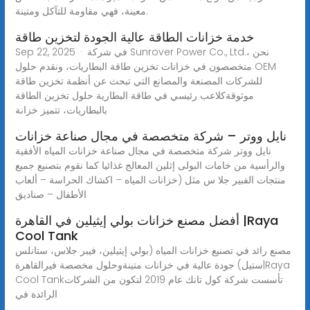
معينة، فهي مقاومة للتآكل ومتينة.
خدمة خزانات الطاقة عالية الجودة لتخزين طاقة
Sep 22, 2025 · في شركة Sunrover Power Co., Ltd.، نحن
متخصصون في خزانات تخزين طاقة البطاريات، ونقدم حلول OEM
للشركات المصنعة والمصانع التي تبحث عن أنظمة تخزين طاقة
موثوقةكلاعب رئيسي في طاقة البطارية حلول تخزين الطاقة
بالبطاريات، تتميز خزانة
نايل ووتر – شركة متخصصة في مجال صناعة خزانات
نايل ووتر شركة متخصصة في مجال صناعة خزانات المياه الأفقية
والرأسية من خامات البولى إثلين المعالج غذائيا كما نقوم بتصنيع جميع
منتجات الفبير جلا س مثل (خزانات المياه – اكشاك الحراسة – ألعاب
الأطفال – صناديق
أفضل مصنع خزانات بولي إيثيلين في القاهرة |Raya
Cool Tank
مصنع رائد في تصنيع خزانات المياه (بولي إيثيلين، فيبر جلاس، ستانلس
ستيل) جودة عالية في خزانات متينةوحلول مخصصة فيرالقاهرة|Raya
Cool Tankتأسست شركة كول تانك عام 2019 لتكون من الشركات
الرائدة في