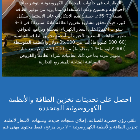
البطاريات في حاويات للمحطات الكهروضوئية بتوفير طاقة
احتياطية وتحسين وقت الاستخدام، مما يزيد من توفير الطاقة
بنسبة 70-85٪. حسنت هذه الابتكارات عائد الاستثمار بشكل
كبير، حيث تحقق مشاريع تخزين الطاقة عادةً استردادًا في 6-9
سنوات اعتمادًا على أسعار الكهرباء المحلية وبرامج الحوافز.
تظهر اتجاهات التسعير الأخيرة أن أنظمة تخزين الطاقة القياسية
(60-600 كيلوواط) تبدأ من 85،000 دولار والأنظمة المتوسطة
(600 كيلوواط-2.5 ميجاواط) من 420،000 دولار، مع خيارات
تمويل مرنة بما في ذلك اتفاقيات شراء الطاقة والقروض
الصناعية المتاحة للمشاريع التجارية.
احصل على تحديثات تخزين الطاقة والأنظمة
الكهروضوئية المتجددة
تلقى رؤى حصرية للصناعة، إطلاق منتجات جديدة، وتنبيهات الأسعار لأنظمة
تخزين الطاقة والأنظمة الكهروضوئية - لا بريد مزعج، فقط محتوى مهني قيم