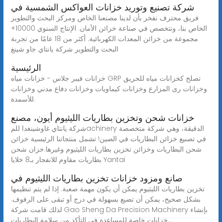
شركة تصنيع وتوريد خزانات العواكس الشمسية في
فريق محترف نفخر بأن لدينا مصنعنا الخاص ومركز البحث والتطوير
الخاص بنا، ونتخصص في صناعة خزائن الأمان. الإنتاج السنوي 10000+
مجموعة من خزائن المعدات الكهربائية. أكثر من 18 عامًا من تجربة
البحث والتطوير شركة يانتاي جاو شينغ
الرئيسية
خزانات فيبر جلاس - خزانات مياه GRP تصلح كخزانات مياه للحريق
وخزانات رى المزارع وخزانات كيماويات وخزانات دفاع مدني وخزانات
للأسمدة.
خزانات شحن وتخزين بطاريات الليثيوم أيون، مصنع
شركة يانتاي غاوشينغدا للمachinery الدقيقة، وهي شركة متخصصة
في تصنيع خزائن البطاريات في الصين! تشمل منتجاتنا الرئيسية خزائن
شحن البطاريات وخزائن تخزين بطاريات الليثيوم وغيرها.خزان شحن
بطاريات مقاوم للانفجار بـ8 خلايا Yantai
صانع ومزود خزانات تخزين بطاريات الليثيوم في
تخزين بطاريات الليثيوم يمكن أن يكون مهمة صعبة. إذا لم يتم تنظيمها
بشكل صحيح، يمكن أن تضيع بسهولة في درج أو تبقى على الرفوف.
لذلك قامت شركة Gao Sheng Da Precision Machinery بإنشاء
خزانات خاصة للمساعدة في التأكد من سلامة البطاريات...