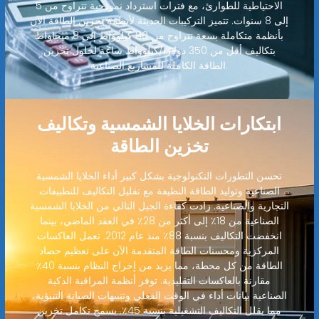
الاحتياطية للطوارئ، مع فترات استرداد نموذجية تتراوح من 5
إلى 8 سنوات. تتميز التركيبات الحديثة لأنظمة تخزين الطاقة الآن
بأنظمة متكاملة بسعة تتراوح من 80 كيلوواط إلى 8 ميجاواط
بتكاليف أقل من 350 دولارًا/كيلوواط ساعة لحلول تخزين
الطاقة الكاملة للمشاريع الصناعية.
ابتكارات الخلايا الشمسية وتكاليف
تخزين الطاقة
تحسن التطورات التكنولوجية بشكل كبير أداء الخلايا الشمسية
الصناعية وتوليد الطاقة النظيفة مع تقليل التكاليف للتطبيقات
التجارية والصناعية. زادت كفاءة الجيل التالي من الخلايا الشمسية
الصناعية من 18٪ إلى أكثر من 28٪ في العقد الماضي، بينما
انخفضت التكاليف بنسبة 88٪ منذ عام 2012. تعمل العاكسات
المركزية ومحسنات الطاقة المتقدمة الآن على تعظيم حصاد
الطاقة من كل محطة، مما يزيد من إخراج النظام بنسبة 40٪
مقارنة بالعاكسات التقليدية. توفر أنظمة المراقبة الذكية
الصناعية بيانات أداء في الوقت الفعلي وتنبيهات الصيانة التنبؤية،
مما يقلل التكاليف التشغيلية بنسبة 45٪. يسمح تكامل تخزين