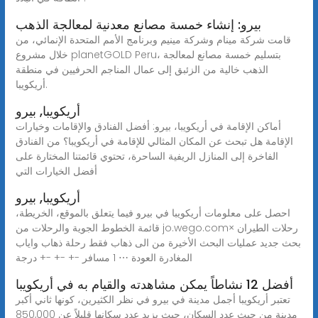
بيرو: إنشاء خمسة مصانع معدنية لمعالجة الذهب
قامت شركة مينام وشركة مينيم وبرنامج الأمم المتحدة الإنمائي، من
خلال مشروع planetGOLD Peru، بتسليم خمسة مصانع لمعالجة
الذهب خالية من الزئبق إلى عمال المناجم الحرفيين في منطقة
أريكويبا.
أريكويبا, بيرو
أماكن الإقامة في أريكويبا، بيرو: أفضل الفنادق والإقامات وخيارات
الإقامة هل تبحث عن المكان المثالي للإقامة في أريكويبا؟ من الفنادق
الفاخرة إلى المنازل الريفية الساحرة، تحتوي قائمتنا المختارة على
أفضل الخيارات التي
أريكويبا, بيرو
احصل على معلومات أريكويبا في بيرو فيما يتعلق بالموقع، الخريطة،
قائمة الخطوط الجوية والرحلات من jo.wego.com× رحلات الطيران
بحث جديد عمليات البحث الأخيرة من الى ذهاب فقط رحلة ذهاب واياب
المغادرة العودة ⋯ 1 مسافر -+ -+ -+ درجة
أفضل 12 نشاطاً يمكن مشاهدته والقيام به في أريكويبا
تعتبر أريكويبا أجمل مدينة في بيرو في نظر الكثيرين، كونها ثاني أكبر
مدينة من حيث عدد السكان، حيث يزيد عدد سكانها قليلاً عن 850,000