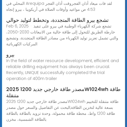
المحلي في Arequipa لقد فات ميعاد أذان الفجروقت أذان الفجر
4:53 ص مواعيد وأوقات الصلاة في أريكويبا ، بيرو إتجاه
تشجع بيرو الطاقة المتجددة، وتخطط لتوليد حوالي
Feb 6, 2025 · تشجع شركة الكهرباء الوطنية في بيرو على تنفيذ
خارطة الطريق للتحول إلى طاقة خالية من الانبعاثات 2030-2050،
والتي تشمل تعزيز توليد الكهرباء من مصادر الطاقة المتجددة، وتشجيع
المركبات الكهربائية
بيرو
In the field of water resource development, efficient and
reliable drilling equipment has always been crucial.
Recently, UNIQUE successfully completed the trial
operation of 400m trailer
2025 مصدر طاقة خارجي جديد 1200W1024wh طاقة
متنقلة
2025 مصدر طاقة خارجي جديد 1200W1024wh طاقة متنقلة للتخييم
بسعة عالية لتخزين الطاقة,البحث عن التفاصيل والسعر حول مصدر
طاقة 1200 واط، محطة طاقة محمولة، وحدة تزويد بالطاقة بالطاقة
بالطاقة الشمسية، مخزن