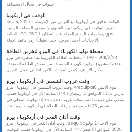
سنوات في مجال الاستضافة
الوقت في أريكويبا
Sep 9, 2025 · الوقت الدقيق في أريكويبا مع الثواني عبر الإنترنت.
تغيير التوقيت في أريكويبا بين الشتوي والصيفي. المنطقة الزمنية
الحالية UTC-05:00. معلومات: الدولة, العملة, عدد السكان, gps
الإحداثيات (خط العرض، خط الطول), رمز هاتف الدولة.
محطة توليد الكهرباء في البيرو لتخزين الطاقة
محطات الطاقة الكهرومائية الصغيرة في بيرو – DW – 2011/2/28
هدف المشروع: توفير الكهرباء المستمدة من مصادر الطاقة المتجددة
لسكان الأرياف، كبديل لمولدات الكهرباء التي تعمل بالديزل.
وقت غروب الشمس في أريكويبا ، بيرو
وقت غروب الشمس في أريكويبا ، بيرو, Arequipaليوم الاثنين 10
مارس 2025 الموافق 10 رمضان 1446 الساعة الآن في أريكويبا حسب
التوقيت المحلي في Arequipa متبقي على غروب الشمسوقت غروب
الشمس 6:05 م مواعيد وأوقات الصلاة في أريكويبا ، بيرو إتجاه
وقت أذان الفجر في أريكويبا ، بيرو
وقت أذان الفجر في أريكويبا ، بيرو, Arequipaليوم الاحد 27 يوليو
2025 الموافق 01 صفر 1447 الساعة الآن في أريكويبا حسب التوقيت