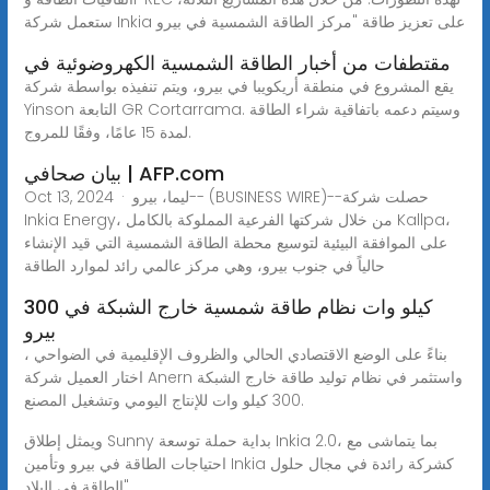
ستعمل شركة Inkia على تعزيز طاقة "مركز الطاقة الشمسية في بيرو
مقتطفات من أخبار الطاقة الشمسية الكهروضوئية في
يقع المشروع في منطقة أريكويبا في بيرو، ويتم تنفيذه بواسطة شركة
Yinson التابعة GR Cortarrama. وسيتم دعمه باتفاقية شراء الطاقة
لمدة 15 عامًا، وفقًا للمروج.
بيان صحافي | AFP.com
Oct 13, 2024 · ليما، بيرو-- (BUSINESS WIRE)--حصلت شركة
Inkia Energy، من خلال شركتها الفرعية المملوكة بالكامل Kallpa،
على الموافقة البيئية لتوسيع محطة الطاقة الشمسية التي قيد الإنشاء
حالياً في جنوب بيرو، وهي مركز عالمي رائد لموارد الطاقة
300 كيلو وات نظام طاقة شمسية خارج الشبكة في
بيرو
بناءً على الوضع الاقتصادي الحالي والظروف الإقليمية في الضواحي ،
اختار العميل شركة Anern واستثمر في نظام توليد طاقة خارج الشبكة
300 كيلو وات للإنتاج اليومي وتشغيل المصنع.
ويمثل إطلاق Sunny بداية حملة توسعة Inkia 2.0، بما يتماشى مع
احتياجات الطاقة في بيرو وتأمين Inkia كشركة رائدة في مجال حلول
الطاقة في البلاد".