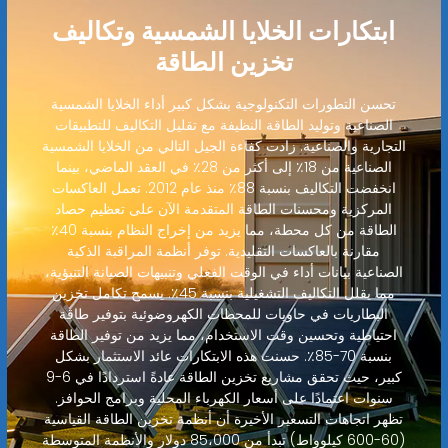
ابتكارات الخلايا الشمسية وتكاليف
تخزين الطاقة
تحسن التطورات التكنولوجية بشكل كبير أداء الخلايا الشمسية
الصناعية وتوليد الطاقة النظيفة مع تقليل التكاليف للتطبيقات
التجارية والصناعية. زادت كفاءة الجيل التالي من الخلايا الشمسية
الصناعية من 18٪ إلى أكثر من 28٪ في العقد الماضي، بينما
انخفضت التكاليف بنسبة 88٪ منذ عام 2012. تعمل العاكسات
المركزية ومحسنات الطاقة المتقدمة الآن على تعظيم حصاد
الطاقة من كل محطة، مما يزيد من إخراج النظام بنسبة 40٪
مقارنة بالعاكسات التقليدية. توفر أنظمة المراقبة الذكية
الصناعية بيانات أداء في الوقت الفعلي وتنبيهات الصيانة التنبؤية،
مما يقلل التكاليف التشغيلية بنسبة 45٪. يسمح تكامل تخزين
البطاريات في حاويات للمحطات الكهروضوئية بتوفير طاقة
احتياطية وتحسين وقت الاستخدام، مما يزيد من توفير الطاقة
بنسبة 70-85٪. حسنت هذه الابتكارات عائد الاستثمار بشكل
كبير، حيث تحقق مشاريع تخزين الطاقة عادةً استردادًا في 6-9
سنوات اعتمادًا على أسعار الكهرباء المحلية وبرامج الحوافز.
تظهر اتجاهات التسعير الأخيرة أن أنظمة تخزين الطاقة القياسية
(60-600 كيلوواط) تبدأ من 85،000 دولار والأنظمة المتوسطة