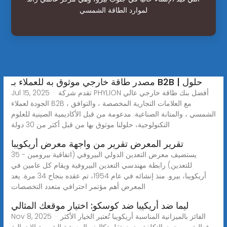
لموارد الطاقة الشمسي
مصدر طاقة خارجي موثوق به للعملاء بـ B2B | حلول
Jul 15, 2025 · تقدم شركة PHYLION أفضل بنك طاقة خارجي عالي
الجودة لعملاء B2B ، مع العلامات التجارية المخصصة ، والتوافق
الشمسي ، والمتانة الصناعية. مدعومة من قبل الأكاديمية الصينية للعلوم
التكنولوجية، حلولنا موثوق بها من قبل أكثر من 30 دولة
تقرير المعرض تقرير من واجهة معرض أريكويبا
يستضيف معرض التعدين الدولي البيروفي (اتفاقية بيرومين - 35
للتعدين) رابطة مهندسي التعدين البيروفية ويقام كل عامين في
أريكويبا، بيرو. منذ إنشائه في عام 1954، تم عقده بنجاح 34 مرة. يعد
المعرض أهم مؤتمر احترافي متعدد التخصصات
ليما ضد أريكيبا ضد كوسكو: اختيار موقعك المثالي
Nov 8, 2025 · الفائز بالميزانية المناسبة أريكويبا تُعتبر الخيار الأكثر
فعالية من حيث التكلفة، حيث تقل تكاليف المعيشة الشهرية الإجمالية