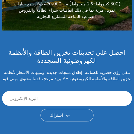
(600 كيلوواط-2.5 ميجاواط) من 420،000 دولار، مع خيارات
تمويل مرنة بما في ذلك اتفاقيات شراء الطاقة والقروض
الصناعية المتاحة للمشاريع التجارية.
احصل على تحديثات تخزين الطاقة والأنظمة
الكهروضوئية المتجددة
تلقى رؤى حصرية للصناعة، إطلاق منتجات جديدة، وتنبيهات الأسعار لأنظمة
تخزين الطاقة والأنظمة الكهروضوئية - لا بريد مزعج، فقط محتوى مهني قيم
اشتراك