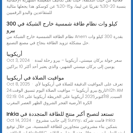
بنسبة 20-30% تقريبًا عن ليما، و15-20% عن كوسكو. هذا يجعلها مثالية
للمتقاعدين والبدو الرقميين
300 كيلو وات نظام طاقة شمسية خارج الشبكة في
بيرو
نظام الطاقة الشمسية خارج الشبكة من Anern بقدرة 300 كيلو وات
حل مشكلة تزويد الطاقة بنجاح في مصنع التصنيع.
أريكويبا
Oct 3, 2024 · سعر جولة بركان ميستي، أريكويبا – بيرو رحلة لمدة
يومين إلى بركان ميستي الشهير، والذي يعتبر أحد أكثر 10 براكين
مواقيت الصلاة في أريكويبا
Oct 8, 2025 · تعرف على المواقيت الدقيقة للصلاة في أريكويبا لأي
تاريخ.بيرو, أريكويبا — مواقيت الصلاة اليوم تنسيق الوقت:24h12h AM
02:19: 04 السبت, 18أكتوبر2025 أريكويبا على الخريطة أريكويبا على
الكرة الأرضية الفجر الشروق الظهر العصر المغرب
Inkia تستعد لتصبح أكبر منتج للطاقة المتجددة في
Oct 14, 2024 · إلى جانب مشروع Sunny، قامت شركة Inkia
بتمكين بناء مشروعين متجاورين للطاقة الشمسية، من خلال توقيع
اتفاقيات الطاقة وI-REC لهذه التطورات. من خلال هذه المشاريع الثلاثة،