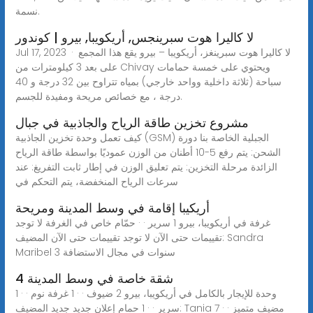
نسمة.
لا كاليرا هوت سبرينجس, أريكويبا, بيرو | كوندور
Jul 17, 2023 · لا كاليرا هوت سبرينغز، أريكويبا – بيرو يقع هذا المجمع
على بعد 3 كيلومترات من Chivay ويحتوي على خمسة حمامات
سباحة (ثلاثة داخلية وواحد خارجي) بمياه تتراوح بين 32 درجة و 40
درجة ، مع خصائص مريحة ومفيدة للجسم.
مشروع تخزين طاقة الرياح والجاذبية في جبال
كيف تعمل وحدة تخزين الجاذبية (GSM) الجبلية الخاصة بنا دورة
الشحن: يتم رفع 5-10 أطنان من الوزن عموديًا بواسطة طاقة الرياح
الزائدة مرحلة التخزين: يتم تعليق الوزن في إطار ثابت التفريغ: عند
سرعات الرياح المنخفضة، يتم التحكم في
أريكيبا إقامة في وسط المدينة ومريحة
غرفة في أريكويبا، بيرو 1 سرير · · حمّام خاص في الغرفة لا توجد
تقييمات حتى الآن لا توجد تقييمات حتى الآن المضيف: Sandra
Maribel 3 سنوات في مجال الاستضافة
شقة خاصة في وسط المدينة 4
وحدة للإيجار بالكامل في أريكويبا، بيرو 2 ضيوف · · 1 غرفة نوم · · 1
سرير · · 1 حمام إعلان جديد جديد المضيف: Tania مضيف متميز · · 7