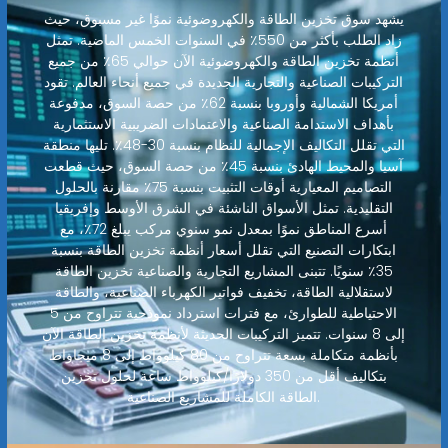
يشهد سوق تخزين الطاقة والكهروضوئية نموًا غير مسبوق، حيث
زاد الطلب بأكثر من 550٪ في السنوات الخمس الماضية. تمثل
أنظمة تخزين الطاقة والكهروضوئية الآن حوالي 65٪ من جميع
التركيبات الصناعية والتجارية الجديدة في جميع أنحاء العالم. تقود
أمريكا الشمالية وأوروبا بنسبة 62٪ من حصة السوق، مدفوعة
بأهداف الاستدامة الصناعية والاعتمادات الضريبية الاستثمارية
التي تقلل التكاليف الإجمالية للنظام بنسبة 30-48٪. تليها منطقة
آسيا والمحيط الهادئ بنسبة 45٪ من حصة السوق، حيث قطعت
التصاميم المعيارية أوقات التثبيت بنسبة 75٪ مقارنة بالحلول
التقليدية. تمثل الأسواق الناشئة في الشرق الأوسط وإفريقيا
أسرع المناطق نموًا بمعدل نمو سنوي مركب يبلغ 72٪، مع
ابتكارات التصنيع التي تقلل أسعار أنظمة تخزين الطاقة بنسبة
35٪ سنويًا. تتبنى المشاريع التجارية والصناعية تخزين الطاقة
لاستقلالية الطاقة، تخفيف فواتير الكهرباء الصناعية، والطاقة
الاحتياطية للطوارئ، مع فترات استرداد نموذجية تتراوح من 5
إلى 8 سنوات. تتميز التركيبات الحديثة لأنظمة تخزين الطاقة الآن
بأنظمة متكاملة بسعة تتراوح من 80 كيلوواط إلى 8 ميجاواط
بتكاليف أقل من 350 دولارًا/كيلوواط ساعة لحلول تخزين
الطاقة الكاملة للمشاريع الصناعية.