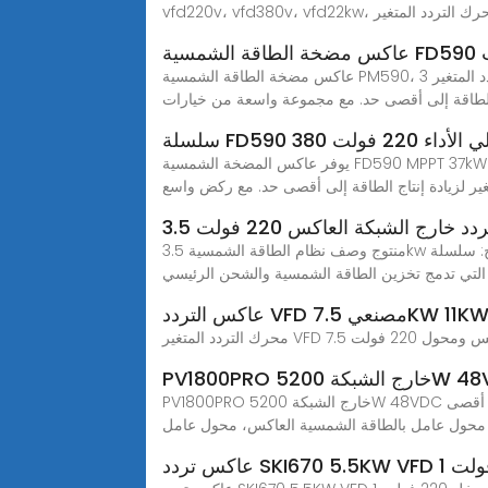
 المتردد، محرك التردد المتغير
عاكس مضخة الطاقة الشمسية PM590، 3 تيار متردد، خرج 220-240 فولت، بقوة 18.5 كيلوواط، يوفر تحكمًا فعالًا ودقيقًا لأنظمة الضخ الشمسية، موفرًا تقنية محرك التردد المتغير
 الطاقة إلى أقصى حد. مع مجموعة واسعة من خيارات
داء 220 فولت 380
يوفر عاكس المضخة الشمسية FD590 MPPT 37kW 45kW 55kW 75kW~500kW 250~800VDC 0~480V 1/3AC تحكمًا فعالاً ودقيقًا لأنظمة ضخ الطاقة الشمسية، مما يوفر تقنية
غير لزيادة إنتاج الطاقة إلى أقصى حد. مع ركض واسع
منتوج وصف نظام الطاقة الشمسية 3.5kw العاكس عالي التردد 220 فولت العاكس الشمسي خارج الشبكة العاكس وصف المنتج: سلسلة CNR110 هي نوع جديد من محولات تخزين
 التي تدمج تخزين الطاقة الشمسية والشحن الرئيسي
7.5KW 11KW 220V H
PV1800PRO خارج الشبكة 5200W 48VDC أقصى PV450V عاكس الشمس,ابحث عن تفاصيل حول محول شمسي، محول عامل بالطاقة الشمسية عالي التردد، محول عامل بالطاقة
محول عامل بالطاقة الشمسية العاكس، محول عامل