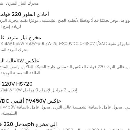
vfd220v، vfd380v، vfd22kw، محرك التيار
عاكس مضخة الطاقة الشمسية FD590 أحادي الطور 220 فولت
لزيادة إنتاج
سلسلة FD590 مخرج تيار متردد عالي الأ
محرك التردد المت
عالية التردد خارج الشبكة العاكس 220 فولت 3.5kw عاكس
الطاقة الشمسية الهجينة
عاكس التردد VFD مصنعي S720
محرك التردد المتغير VFD عاكس ومحول 220 فولت 7.5KW 11KW إدخال 3 مراحل لإخراج 3 مراحل
PV1800PRO خارج الشبكة 5200W 48VDC أقصى PV450V عاكس
الشمسية، 
عاكس تردد SKI670 5.5KW VFD مدخل 220 فولت 1ph الى مخرج