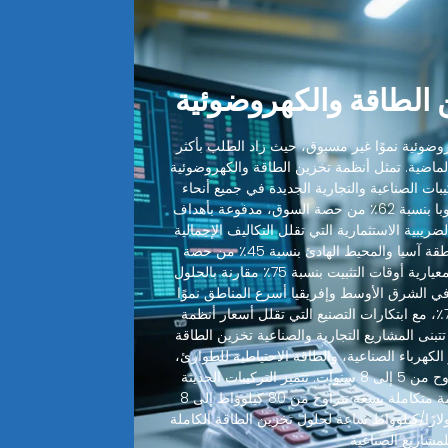
الطاقة والكهروضوئية
ضوئية نموًا غير مسبوق، حيث زاد الطلب بأكثر
 الماضية. تمثل أنظمة تخزين الطاقة والكهروضوئية
ميع التركيبات الصناعية والتجارية الجديدة في جميع أنحاء
العالم. تقود أمريكا الشمالية وأوروبا بنسبة 62٪ من حصة السوق، مدفوعة بأهداف
ضريبية الاستثمارية التي تقلل التكاليف الإجمالية
للنظام بنسبة 30-48٪. تليها منطقة آسيا والمحيط الهادئ بنسبة 45٪ من حصة
السوق، حيث قطعت التصاميم المعيارية أوقات التثبيت بنسبة 75٪ مقارنة بالحلول
 في الشرق الأوسط وإفريقيا أسرع المناطق نموًا
بمعدل نمو سنوي مركب يبلغ 72٪، مع ابتكارات التصنيع التي تقلل أسعار أنظمة
 بنسبة 35٪ سنويًا. تتبنى المشاريع التجارية والصناعية تخزين الطاقة
الكهرباء الصناعية، والطاقة الاحتياطية للطوارئ،
مع فترات استرداد نموذجية تتراوح من 5 إلى 8 سنوات. تتميز التركيبات الحديثة
لأنظمة تخزين الطاقة الآن بأنظمة متكاملة بسعة تتراوح من 80 كيلوواط إلى 8
واط بتكاليف أقل من 350 دولارًا/كيلوواط ساعة لحلول تخزين الطاقة الكاملة