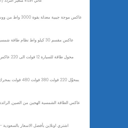
عاكس تردد SKI670 5.5KW VFD مدخل 220 فولت 1ph الى مخرج 380 فولت 3ph عالي الاداء متغير التردد (اللون: 1.5 كيلو واط
Categories أنظمة الطاقة الشمسية, نظام مستقل عن الشبكة - منخفض التردد 110/220 فولت Tag عاكس مقسم 30 كيلو واط نظام طاقة شمسية خارج الشبكة تردد منخفض