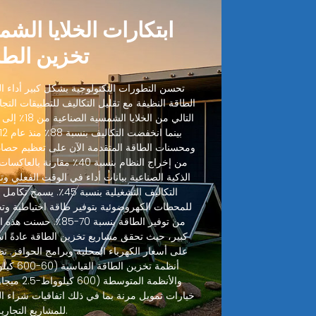
ابتكارات الخلايا الش
تخزين الطا
تحسن التطورات التكنولوجية بشكل كبير أداء الخ
الطاقة النظيفة مع تقليل التكاليف للتطبيقات التجا
ومحسنات الطاقة المتقدمة الآن على تعظيم حصاد
من إخراج النظام بنسبة 40٪ مقا
الذكية الصناعية بيانات أداء في الوقت الفعلي وتنب
التكاليف التشغيلية بنسبة
للمحطات الكهروضوئية بتوفير طاقة احتياطية وت
من توفير الطاقة بنسبة 70
على أسعار الكهرباء المحلية وبرامج الحوافز. تظ
خيارات تمويل مرنة بما في ذلك اتفاقيات شراء ال
للمشاريع التجارية.