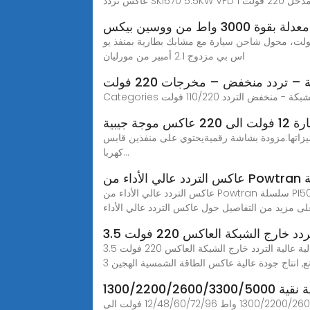
 واط من ووسين بيكس
جة جيبية معدلة بقوة 3000 واط من ووسين بيكس، محول طاقة عالي التردد تيار مستمر 12 فولت الى تيار متردد 220 فولت، محول شاحن سيارة مع مشابك بطارية بمنفذ يو
اس بي مزدوج 2.1 أمبير من مورليان
 تردد منخفض – مخرجات 220 فولت
وجة جيبية
ردد بقوة 300 واط متعددة المنافذ من دينكسمن مميزاتها:مزودة بشاشة رقميةيحتوي على منفذين قابس
كهربا...
عاكس التردد عالي الأداء من Powtran سلسلة PI500 بمحوِّل 220 فولت 380 فولت 480 فولت بمحرك سرعات متغيرة عاكس التردد الكهربائي بجهد 50/60 هرتز، يمكنك الحصول
ى مزيد من التفاصيل حول عاكس التردد عالي الأداء
جودة عالية عالية التردد خارج الشبكة العاكس 220 فولت 3.5kw عاكس الطاقة الشمسية الهجين من الصين, الرائدة في الصين العاكس خارج الشبكة عالي التردد المنتج, عاكس الشبكة
1300/2200/2
اشتري اونلاين بأفضل الاسعار بالسعودية - سوق الان امازون السعودية: عاكس كهربائي بموجة جيبية نقية 1300/2200/2600/3300/5000 واط 12/48/60/72/96 فولت الى