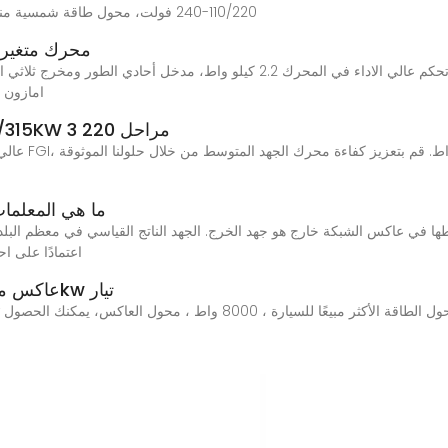
110/220-240 فولت، محول طاقة شمسية منخفض التردد خارج الشبكة، 1300 واط-110-60 فولت
محرك متغير التردد، عا
اشتري محرك متغير التردد، عاكس 220 فولت مع تحكم عالي الاداء في المحرك 2.2 كيل
امازون 
سلسلة FD300 عالية الأداء vfd 280KW/315KW 3 مراحل 220
ما هي المعلما
اعتمادًا على ا
عاكس موجة جيبية نقي عالي التردد 220 فولت, 8kw تيار