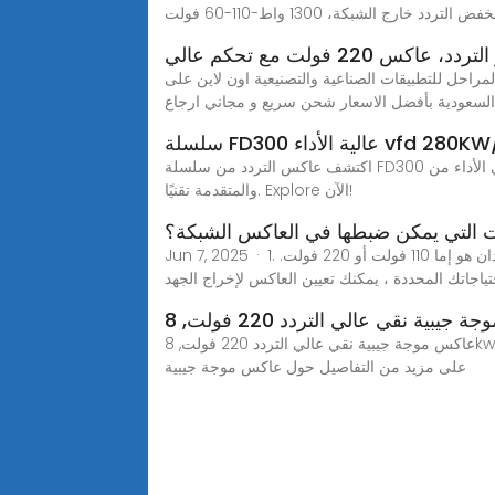
كس 220 فولت مع تحكم عالي
و واط، مدخل أحادي الطور ومخرج ثلاثي المراحل للتطبيقات الصناعية والتصنيعية اون لاين على
السعودية بأفضل الاسعار شحن سريع و مجاني ارجاع
اكتشف عاكس التردد من سلسلة FD300 عالي الأداء من FGI، والذي يتراوح من 93 كيلو واط إلى 710 كيلو واط. قم بتعزيز كفاءة محرك الجهد المتوسط من خلال حلولنا الموثوقة
والمتقدمة تقنيًا. Explore الآن!
ت التي يمكن ضبطها في العاكس الشبكة؟
Jun 7, 2025 · 1. جهد الخرج واحدة من أهم المعلمات التي يمكنك ضبطها في عاكس الشبكة خارج هو جهد الخرج. الجهد الناتج القياسي في معظم البلدان هو إما 110 فولت أو 220 فولت.
حتياجاتك المحددة ، يمكنك تعيين العاكس لإخراج الجهد
عاكس موجة جيبية نقي عالي التردد 220 فولت, 8kw تيار مستمر 12 فولت 24 فولت إلى 220 فولت ، محول الطاقة الأكثر مبيعًا للسيارة ، 8000 واط ، محول العاكس، يمكنك الحصول
على مزيد من التفاصيل حول عاكس موجة جيبية