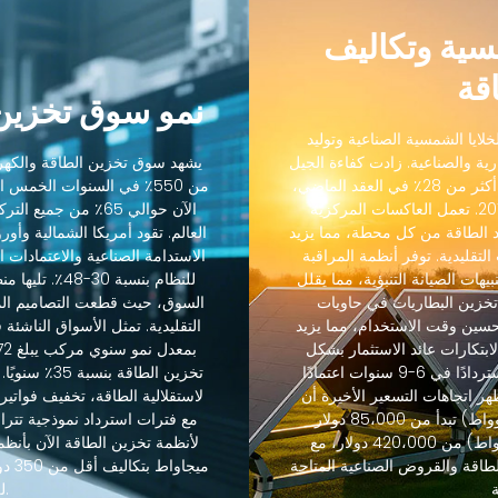
مسية وتكاليف
قة
نمو سوق تخزين 
لايا الشمسية الصناعية وتوليد
رية والصناعية. زادت كفاءة الجيل
يشهد سوق تخزين الطاقة والكهرو
التالي من الخلايا الشمسية الصناعية من 18٪ إلى أكثر من 28٪ في العقد الماضي،
من 550٪ في السنوات الخمس
بينما انخفضت التكاليف بنسبة 88٪ منذ عام 2012. تعمل العاكسات المركزية
الآن حوالي 65٪ من ج
 الطاقة من كل محطة، مما يزيد
رنة بالعاكسات التقليدية. توفر أنظمة المراقبة
الاستدامة الصناعية والاعتمادات ال
يهات الصيانة التنبؤية، مما يقلل
 45٪. يسمح تكامل تخزين البطاريات في حاويات
حسين وقت الاستخدام، مما يزيد
التقليدية. تمثل الأسواق الناشئة
-85٪. حسنت هذه الابتكارات عائد الاستثمار بشكل
كبير، حيث تحقق مشاريع تخزين الطاقة عادةً استردادًا في 6-9 سنوات اعتمادًا
تخزين الطاقة
هر اتجاهات التسعير الأخيرة أن
لاستقلالية الطاقة، تخفيف فواتير 
أنظمة تخزين الطاقة القياسية (60-600 كيلوواط) تبدأ من 85،000 دولار
والأنظمة المتوسطة (600 كيلوواط-2.5 ميجاواط) من 420،000 دولار، مع
طاقة والقروض الصناعية المتاحة
ميجا
للمشاريع الصناعية.