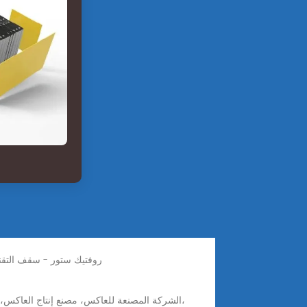
محول طاقة للسيارة 12 فولت الى 220 عاكس موجة جيبية معدلة عالي التردد بقوة 300 واط متعددة المنافذ من دينكس DX130 - روفتيك ستور - 