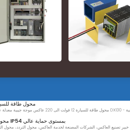
محول طاقة للسيارة 12 فولت الى 220 عاكس م
سقف التقنية
سلسلة LC54 (1.5KW-132KW) محول تردد IP54 بمستوى حماية عالي