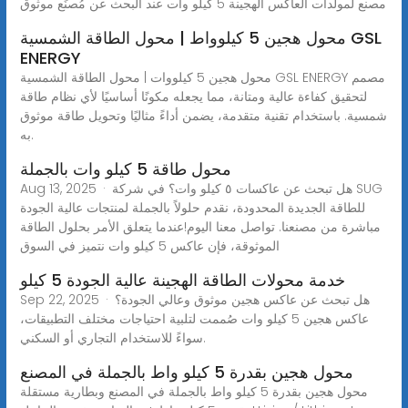
مصنع لمولدات العاكس الهجينة 5 كيلو وات عند البحث عن مُصنِّع موثوق
محول هجين 5 كيلوواط | محول الطاقة الشمسية GSL
ENERGY
محول هجين 5 كيلووات | محول الطاقة الشمسية GSL ENERGY مصمم
لتحقيق كفاءة عالية ومتانة، مما يجعله مكونًا أساسيًا لأي نظام طاقة
شمسية. باستخدام تقنية متقدمة، يضمن أداءً مثاليًا وتحويل طاقة موثوق
به.
محول طاقة 5 كيلو وات بالجملة
Aug 13, 2025 · هل تبحث عن عاكسات ٥ كيلو وات؟ في شركة SUG
للطاقة الجديدة المحدودة، نقدم حلولاً بالجملة لمنتجات عالية الجودة
مباشرة من مصنعنا. تواصل معنا اليوم!عندما يتعلق الأمر بحلول الطاقة
الموثوقة، فإن عاكس 5 كيلو وات نتميز في السوق
خدمة محولات الطاقة الهجينة عالية الجودة 5 كيلو
Sep 22, 2025 · هل تبحث عن عاكس هجين موثوق وعالي الجودة؟
عاكس هجين 5 كيلو وات صُممت لتلبية احتياجات مختلف التطبيقات،
سواءً للاستخدام التجاري أو السكني.
محول هجين بقدرة 5 كيلو واط بالجملة في المصنع
محول هجين بقدرة 5 كيلو واط بالجملة في المصنع وبطارية مستقلة