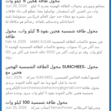
محول طاقة هجين 5 كيلو وات
Jun 26, 2025 · مصنّعو وموردي محولات الطاقة الهجينة بقدرة 5 كيلو
وات من الصين. لأي استفسار، تواصلوا معنا. نتطلع إلى بناء علاقات
عمل مثمرة مع عملاء جدد حول العالم قريبًا.من مسؤوليتنا تلبية
احتياجاتكم وخدمتكم بكفاءة. رضاكم هو مكافأة لنا
محول طاقة شمسية هجين بقوة 5 كيلو وات، محول
طاقة
Feb 14, 2025 · MARS SOLAR هي مصنع عاكسات الطاقة الشمسية
منذ أكثر من 10 سنوات، وتصنع عاكسات الطاقة الشمسية الهجينة 5
كيلو وات. وقد تم تركيب أكثر من 3000 حالة ناجحة في أكثر من 130
دولة.
محول الطاقة الشمسية الهجين SUNCHEES، محول
هجين مع
Jul 1, 2025 · شركة SUNCHEES لتصنيع أنظمة العاكس الشمسي،
خدمة ما قبل البيع وما بعد البيع عالية الجودة. بريدي
محول طاقة
suncheessolarfactory@gmail.com
الإلكتروني:
شمسية هجين عالي الجودة بقوة 5 كيلو وات مزود بوحدة تحكم
محول طاقة شمسية 100 كيلو وات
Jun 25, 2025 · أنشأت شركة RenacPower وشريكها البريطاني