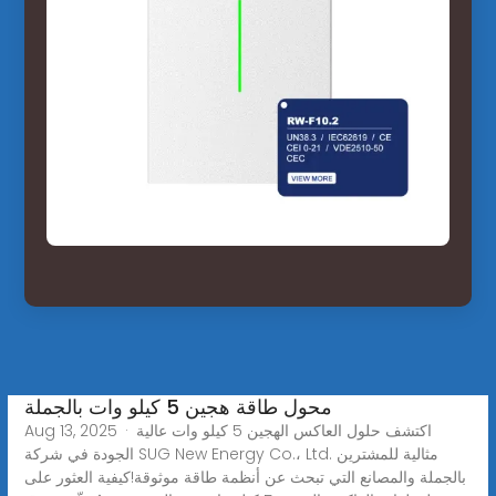
محول طاقة هجين 5 كيلو وات بالجملة
Aug 13, 2025 · اكتشف حلول العاكس الهجين 5 كيلو وات عالية
الجودة في شركة SUG New Energy Co.، Ltd. مثالية للمشترين
بالجملة والمصانع التي تبحث عن أنظمة طاقة موثوقة!كيفية العثور على