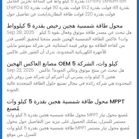
بقدرة 5 كيلو واط في الساعة تخزين الحامل LLi-ion/ Lithium Ion
LFePO4 بقدرة 48 فولت بقدرة 51.2 فولت بقدرة 110 فولت بقدرة 110
فولت بقدرة 220 فولت طاقة البطارية,ابحث عن تفاصيل حول
محول طاقة شمسية هجين رخيص بقدرة 5 كيلوواط
Sep 28, 2025 · هل تبحث عن مصدر طاقة موثوق وفعال بقوة 5 كيلو
وات؟ عاكس الطاقة الشمسية الهجين صُمم منتجنا لتحقيق أقصى قدر
من كفاءة الطاقة مع توفير قيمة استثنائية. في شركة سوتشو مايلي
للأجهزة الكهربائية المحدودة، ندرك أن العثور على عاكس
مصانع العاكس الهجين OEM 5 كيلو وات، الشركة
Sep 22, 2025 · هل تبحث عن منتج موثوق وعالي الجودة؟ عاكس
هجين 5 كيلو وات يسرني أن أخبركم أن شركة صن روفر باور
المحدودة هي شركة رائدة في مجال تصنيع حلول الطاقة المتجددة عالية
الجودة.
محول طاقة شمسية هجين بقدرة 5 كيلو وات MPPT
مُصنع
محول طاقة شمسية هجين بقدرة 5 كيلو وات MPPT مُصنع محول تيار
مستمر للمنزل، يمكنك الحصول على مزيد من التفاصيل حول محول
طاقة شمسية هجين بقدرة 5 كيلو وات MPPT مُصنع محول تيار مستمر
للمنزل من موقع