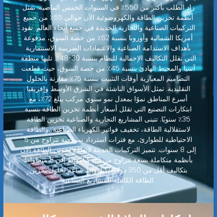
زاد الطلب بأكثر من 550٪ في السنوات الخمس الماضية. تمثل
أنظمة تخزين الطاقة والكهروضوئية الآن حوالي 65٪ من جميع
التركيبات الصناعية والتجارية الجديدة في جميع أنحاء العالم. تقود
أمريكا الشمالية وأوروبا بنسبة 62٪ من حصة السوق، مدفوعة
بأهداف الاستدامة الصناعية والاعتمادات الضريبية الاستثمارية
التي تقلل التكاليف الإجمالية للنظام بنسبة 30-48٪. تليها منطقة
آسيا والمحيط الهادئ بنسبة 45٪ من حصة السوق، حيث قطعت
التصاميم المعيارية أوقات التثبيت بنسبة 75٪ مقارنة بالحلول
التقليدية. تمثل الأسواق الناشئة في الشرق الأوسط وإفريقيا
أسرع المناطق نموًا بمعدل نمو سنوي مركب يبلغ 72٪، مع
ابتكارات التصنيع التي تقلل أسعار أنظمة تخزين الطاقة بنسبة
35٪ سنويًا. تتبنى المشاريع التجارية والصناعية تخزين الطاقة
لاستقلالية الطاقة، تخفيف فواتير الكهرباء الصناعية، والطاقة
الاحتياطية للطوارئ، مع فترات استرداد نموذجية تتراوح من 5
إلى 8 سنوات. تتميز التركيبات الحديثة لأنظمة تخزين الطاقة الآن
بأنظمة متكاملة بسعة تتراوح من 80 كيلوواط إلى 8 ميجاواط
بتكاليف أقل من 350 دولارًا/كيلوواط ساعة لحلول تخزين
الطاقة الكاملة للمشاريع الصناعية.