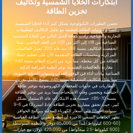
ابتكارات الخلايا الشمسية وتكاليف
تخزين الطاقة
تحسن التطورات التكنولوجية بشكل كبير أداء الخلايا الشمسية
الصناعية وتوليد الطاقة النظيفة مع تقليل التكاليف للتطبيقات
التجارية والصناعية. زادت كفاءة الجيل التالي من الخلايا الشمسية
الصناعية من 18٪ إلى أكثر من 28٪ في العقد الماضي، بينما
انخفضت التكاليف بنسبة 88٪ منذ عام 2012. تعمل العاكسات
المركزية ومحسنات الطاقة المتقدمة الآن على تعظيم حصاد
الطاقة من كل محطة، مما يزيد من إخراج النظام بنسبة 40٪
مقارنة بالعاكسات التقليدية. توفر أنظمة المراقبة الذكية
الصناعية بيانات أداء في الوقت الفعلي وتنبيهات الصيانة التنبؤية،
مما يقلل التكاليف التشغيلية بنسبة 45٪. يسمح تكامل تخزين
البطاريات في حاويات للمحطات الكهروضوئية بتوفير طاقة
احتياطية وتحسين وقت الاستخدام، مما يزيد من توفير الطاقة
بنسبة 70-85٪. حسنت هذه الابتكارات عائد الاستثمار بشكل
كبير، حيث تحقق مشاريع تخزين الطاقة عادةً استردادًا في 6-9
سنوات اعتمادًا على أسعار الكهرباء المحلية وبرامج الحوافز.
تظهر اتجاهات التسعير الأخيرة أن أنظمة تخزين الطاقة القياسية
(60-600 كيلوواط) تبدأ من 85،000 دولار والأنظمة المتوسطة
(600 كيلوواط-2.5 ميجاواط) من 420،000 دولار، مع خيارات