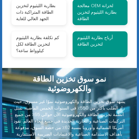
معالجة OEM لخزانة
بطارية الليثيوم لتخزين
بطارية الليثيوم لتخزين
الطاقة المتراكبة ذات
الطاقة
الجهد العالي للغاية
أرباح بطارية الليثيوم
كم تكلفة بطارية الليثيوم
لتخزين الطاقة
لتخزين الطاقة لكل
كيلوواط ساعة؟
نمو سوق تخزين الطاقة
والكهروضوئية
يشهد سوق تخزين الطاقة والكهروضوئية نموًا غير مسبوق، حيث
زاد الطلب بأكثر من 550٪ في السنوات الخمس الماضية. تمثل
أنظمة تخزين الطاقة والكهروضوئية الآن حوالي 65٪ من جميع
التركيبات الصناعية والتجارية الجديدة في جميع أنحاء العالم. تقود
أمريكا الشمالية وأوروبا بنسبة 62٪ من حصة السوق، مدفوعة
بأهداف الاستدامة الصناعية والاعتمادات الضريبية الاستثمارية