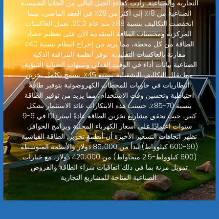
التجارية والصناعية. زادت كفاءة الجيل التالي من الخلايا الشمسية
الصناعية من 18٪ إلى أكثر من 28٪ في العقد الماضي، بينما
انخفضت التكاليف بنسبة 88٪ منذ عام 2012. تعمل العاكسات
المركزية ومحسنات الطاقة المتقدمة الآن على تعظيم حصاد
الطاقة من كل محطة، مما يزيد من إخراج النظام بنسبة 40٪
مقارنة بالعاكسات التقليدية. توفر أنظمة المراقبة الذكية
الصناعية بيانات أداء في الوقت الفعلي وتنبيهات الصيانة التنبؤية،
مما يقلل التكاليف التشغيلية بنسبة 45٪. يسمح تكامل تخزين
البطاريات في حاويات للمحطات الكهروضوئية بتوفير طاقة
احتياطية وتحسين وقت الاستخدام، مما يزيد من توفير الطاقة
بنسبة 70-85٪. حسنت هذه الابتكارات عائد الاستثمار بشكل
كبير، حيث تحقق مشاريع تخزين الطاقة عادةً استردادًا في 6-9
سنوات اعتمادًا على أسعار الكهرباء المحلية وبرامج الحوافز.
تظهر اتجاهات التسعير الأخيرة أن أنظمة تخزين الطاقة القياسية
(60-600 كيلوواط) تبدأ من 85،000 دولار والأنظمة المتوسطة
(600 كيلوواط-2.5 ميجاواط) من 420،000 دولار، مع خيارات
تمويل مرنة بما في ذلك اتفاقيات شراء الطاقة والقروض
الصناعية المتاحة للمشاريع التجارية.