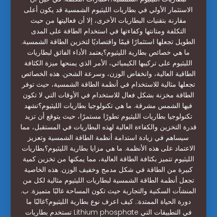
الاستثمار الأولي في بطاريات الليثيوم الشمسية قد يكون أعلى
مقارنة بتقنيات البطاريات الأخرى، إلا أن فعاليتها من حيث
التكلفة ومتانتها وكفاءتها في استخدام الطاقة على المدى
الطويل تجعلها استثمارًا قيمًا واقتصاديًا لتخزين الطاقة الشمسية.
ما هي خصائص بطارية الليثيوم؟يعتمد الأداء الفائق لبطاريات
الليثيوم على تركيبها الكيميائي، الأمر الذي يمنحها ميزة الكثافة
الطاقية العالية، وانخفاض الوزن، وسرعة الشحن. هذه الخصائص
تجعلها مثالية للاستخدام في أنظمة الطاقة الشمسية، حيث توفر
الطاقة مخزنة بشكل فعال للاستخدام في الأوقات التي لا تكون
فيها الشمس مشرقة. ما هي تكنولوجيا بطاريات الليثيوم؟تشهد
تكنولوجيا بطاريات الليثيوم تطورًا مستمرًا، حيث يتوقع أن تزيد
قدرة التخزين والكفاءة العالية لهذه البطاريات في المستقبل، مما
سيساهم في زيادة استدامة أنظمة الطاقة الشمسية وتعزيز
الاعتماد على هذه الأنظمة. ما هي مزايا بطارية الليثيوم؟بطاريات
الليثيوم تتميز بكثافة الطاقة العالية، مما يمكنها من تخزين كمية
كبيرة من الطاقة في شكل مدمج وخفيف الوزن. هذه الخاصية
تجعل أنظمة الطاقة الشمسية لبطاريات الليثيوم مثالية لكل من
المنشآت السكنية والتجارية حيث تكون المساحة غالبًا متميزة. ب.
دورة الحياة الممتدة:. كيف اعرف نوع بطارية الليثيوم؟غالبًا ما
تستخدم بطاريات Lithium phosphate في التطبيقات التي