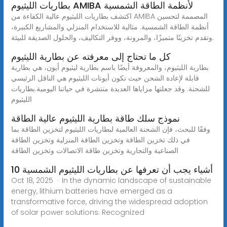
بطاريات الليثيوم AMIBA لأنظمة الطاقة الشمسية
اكتشف بطاريات الليثيوم عالية الكفاءة من AMIBA المصممة لتحسين
أنظمة الطاقة الشمسية. مثالية للاستخدام المنزلي والمشاريع الكبيرة،
وتقدم تخزينًا متميزًا، والمرونة، ووفر التكاليف، والحلول الصديقة للبيئة.
كل ما تحتاج إلى معرفته عن بطارية الليثيوم
بطارية الليثيوم، والمعروفة أيضًا باسم بطارية ليثيوم أيون، هي بطارية
قابلة لإعادة الشحن حيث تكون أيونات الليثيوم هي الناقل الرئيسي
للشحنة. وقد جعلتها مزاياها العديدة منتشرة في حياتنا اليومية.بطاريات
الليثيوم
نموذج سلك طاقة بطارية الليثيوم عالية الطاقة
وفقًا للبحث، فإن الشحنة العالمية لبطاريات الليثيوم لتخزين الطاقة بما
في ذلك تخزين الطاقة وتخزين الطاقة المنزلية وتخزين الطاقة
الصناعية والتجارية وتخزين طاقة الاتصالات وتخزين الطاقة
10 أشياء يجب أن تعرفها عن بطاريات الليثيوم الشمسية
Oct 18, 2025 · In the dynamic landscape of sustainable
energy, lithium batteries have emerged as a
transformative force, driving the widespread adoption
of solar power solutions. Recognized