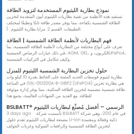
نموذج بطارية الليثيوم المستخدمة لتزويد الطاقة
تستفيد هذه الأنظمة من تقنية بطاريات الليثيوم أيون المتقدمة لتخزين
الطاقة الشمسية بكفاءة، مما يوفر مصدر طاقة ثابتًا ونظيفًا لمختلف
التطبيقات. القسم 2: مزايا بطارية الليثيوم . أ.
فهم البطاريات لأنظمة الطاقة الشمسية | الطاقة
تعرف على أنواع مختلفة من البطاريات لأنظمة الطاقة الشمسية، بما
في ذلك خيارات الرصاص الحمضية، AGM، GEL، الكربون، وLiFePo4،
وكيف تتكامل في التركيبات الشمسية.
حلول تخزين البطارية الشمسية الليثيوم للمنزل
بطارية ليثيوم فوسفات الحديد المثبتة على الحائط بقدرة 10 كيلو وات
في الساعة GSL-051200A-B-GBP2 (LiFePO4) هي بطارية تخزين
طاقة شمسية مصممة لتخزين الطاقة السكنية، مما يوفر إدارة موثوقة
للطاقة. مع العديد من الشهادات العالمية، يجمع هذا
BSLBATT® الرسمي – أفضل مُصنِّع لبطاريات الليثيوم
3 days ago · تأسست شركة BSLBATT في عام 2012، وهي شركة
مصنعة لبطاريات الليثيوم تقدم حلول Li-ion ذكية وفعالة ومعتمدة
لتخزين الطاقة الشمسية والرافعات الشوكية وعربات الجولف.