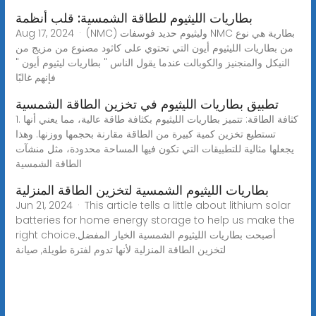
بطاريات الليثيوم للطاقة الشمسية: قلب أنظمة
Aug 17, 2024 · (NMC) وليثيوم حديد فوسفات NMC بطارية هي نوع
من بطاريات الليثيوم أيون التي تحتوي على كاثود مصنوع من مزيج من
النيكل والمنجنيز والكوبالت عندما يقول الناس " بطاريات ليثيوم أيون "
فإنهم غالبًا
تطبيق بطاريات الليثيوم في تخزين الطاقة الشمسية
1. كثافة الطاقة: تتميز بطاريات الليثيوم بكثافة طاقة عالية، مما يعني أنها
تستطيع تخزين كمية كبيرة من الطاقة مقارنة بحجمها ووزنها. وهذا
يجعلها مثالية للتطبيقات التي تكون فيها المساحة محدودة، مثل منشآت
الطاقة الشمسية
بطاريات الليثيوم الشمسية لتخزين الطاقة المنزلية
Jun 21, 2024 · This article tells a little about lithium solar
batteries for home energy storage to help us make the
right choice.أصبحت بطاريات الليثيوم الشمسية الخيار المفضل
لتخزين الطاقة المنزلية لأنها تدوم لفترة طويلة, صيانة