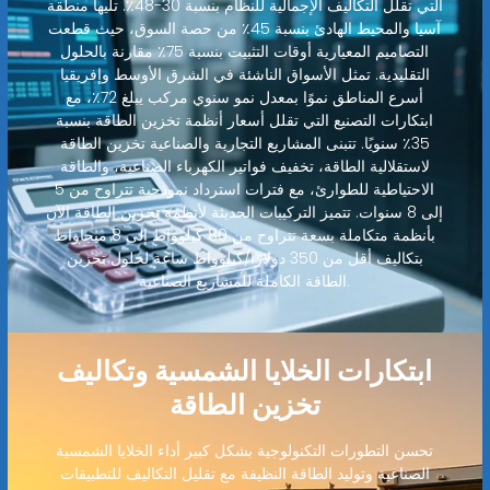
التي تقلل التكاليف الإجمالية للنظام بنسبة 30-48٪. تليها منطقة
آسيا والمحيط الهادئ بنسبة 45٪ من حصة السوق، حيث قطعت
التصاميم المعيارية أوقات التثبيت بنسبة 75٪ مقارنة بالحلول
التقليدية. تمثل الأسواق الناشئة في الشرق الأوسط وإفريقيا
أسرع المناطق نموًا بمعدل نمو سنوي مركب يبلغ 72٪، مع
ابتكارات التصنيع التي تقلل أسعار أنظمة تخزين الطاقة بنسبة
35٪ سنويًا. تتبنى المشاريع التجارية والصناعية تخزين الطاقة
لاستقلالية الطاقة، تخفيف فواتير الكهرباء الصناعية، والطاقة
الاحتياطية للطوارئ، مع فترات استرداد نموذجية تتراوح من 5
إلى 8 سنوات. تتميز التركيبات الحديثة لأنظمة تخزين الطاقة الآن
بأنظمة متكاملة بسعة تتراوح من 80 كيلوواط إلى 8 ميجاواط
بتكاليف أقل من 350 دولارًا/كيلوواط ساعة لحلول تخزين
الطاقة الكاملة للمشاريع الصناعية.
ابتكارات الخلايا الشمسية وتكاليف
تخزين الطاقة
تحسن التطورات التكنولوجية بشكل كبير أداء الخلايا الشمسية
الصناعية وتوليد الطاقة النظيفة مع تقليل التكاليف للتطبيقات