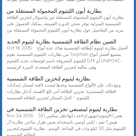
بطارية أيون الليثيوم المحمولة المستقلة من
بطارية أيون الليثيوم المحمولة المستقلة من واتسولار لتخزين الطاقة
الشمسية المنزلية توفر شحن الدورة العميقة، يمكنك الحصول على
مزيد من التفاصيل حول بطارية أيون الليثيوم المحمولة المستقلة من
الصين نظام الطاقة الشمسية بطارية ليثيوم الحديد
Oct 19, 2025 · أفضل بطارية ليثيوم للطاقة الشمسية هناك عدة أنواع
من بطاريات الليثيوم الشمسية. تقوم Torphan بتصنيع أفضل أنواع
الليثيوم المعروفة باسم فوسفات حديد الليثيوم (LFP أو LiFePO4) ،
وهي مثالية لتخزين الطاقة المتجددة. الميزة الرئيسية
بطارية ليثيوم لتخزين الطاقة الشمسية
ومع ذلك، فإن الألواح الشمسية وحدها ليست كافية لضمان إمدادات
الطاقة المستمرة؛ تخزين الطاقة أمر بالغ الأهمية. أدخل بطاريات
الليثيوم – الحل المبتكر لتخزين الطاقة الشمسية.
بطارية ليثيوم لمصنعي تخزين الطاقة الشمسية في
Nov 24, 2025 · (6) هل يمكننيUحد ذاتهاAنيويوركLالإيثيومCهجر
لTهيس؟ نعم ، لكني أوصي باستخدام نفس طراز شاحن بطارية
الليثيوم مثل 20 كيلو وات في الساعة. الوسم : بطارية الليثيوم لتخزين
الطاقة الشمسية