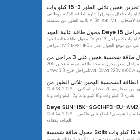
ين هجين ثلاثي الطور 3-15 كيلو وات
 تخزين هجين ثلاثي الطور 3-15 كيلو وات عاكس تخزين الطاقة الهجين ثلاثي الطور 3-15 كيلو وات فعال وموثوق | إدارة الطاقة الذكية ووظائف UPS تم تصميم محولات التخزين
ستقلالية الطاقة لأصحاب
محول طاقة عالية الجهد Deye 15 كيلو وات 3 مراحل HV 2 MPPT IP65 هجين صناعي، يمكنك الحصول على مزيد من التفاصيل حول محول طاقة عالية الجهد Deye 15 كيلو وات 3
للاستخدام المنزلي هجين خارج الشبكة 5 كيلو وات 12 كيلو وات مخرج أحادي إلى رباعي التردد 60 هرتز ثلاث مراحل سعر محول مضخة طاقة شمسية هجين 200kva 500kva 3.2kva
لطاقة الشمسية الهجين ثلاثي الطور من
Oct 18, 2025 · جي إم إتش باور > منتجاتنا > المحولات الشمسية > محولات الطاقة الشمسية الهجينة > محول الطاقة الشمسية الهجين ثلاثي الطور من ميجاريفو للاستخدام السكني
بقدرة 8 كيلو وات و10 كيلو وات و12 كيلو وات و15
Oct 14, 2025 · هل تبحث عن عاكس هجين عالي الجهد لنظامك الشمسي؟ اطلع على عاكس Deye SUN-15K-SG01HP3-EU-AM2 ثلاثي الطور ثنائي MPPT بقدرة 15 كيلوواط لتحويل
الطاقة بكفاءة.
 وات
محول طاقة شمسية Solis هجين عالي الكفاءة 12 كيلو وات/15 كيلو وات/20 كيلو وات محول تيار مستمر/تيار متردد محول طاقة شمسية بثلاث مراحل، يمكنك الحصول على مزيد من