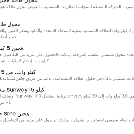
محول طاقة هجين منقسم الطو
محول طاقة شمسية 2 كي
جميع أنحاء العالم. تساعدك على توفير 90٪ من فاتورة الكهرباء.
محول طاقة شمسية Deye هجين 5 كيلو وات إصدار
كيلو وات إصدار الولايات ا
خدمة محول الطاقة الهجين OEM Deye 15 كيلو وات، من
محول طاقة شمسية هجين من ثلاث مراحل Sunway 15 كيلو
أوصاف المنتجات من المورّ
وات متوافق مع بطاريات الجهد العالي (way-way-من V).
جديد الولايات المتحدة محول هجين متوازي Srne هجين