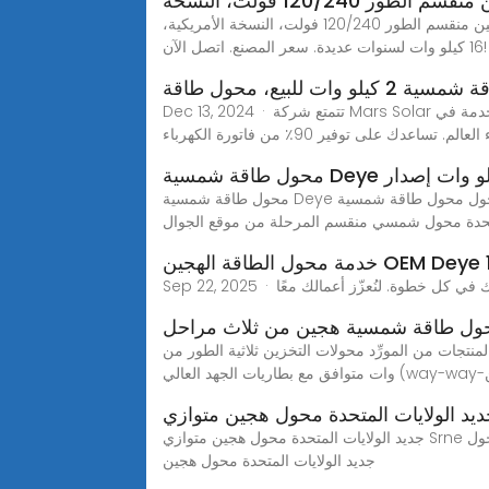
ر 120/240 فولت، النسخة
أفضل عاكس الطاقة الشمسية الهجين ثنائي الطور مورد ، الشركة المصنعة لمنتجات البطاريات الشمسية ، العرض محول طاقة هجين منقسم الطور 120/240 فولت، النسخة الأمريكية،
16 كيلو وات لسنوات عديدة. سعر المصنع. اتصل الآن!
لو وات للبيع، محول طاقة
Dec 13, 2024 · تتمتع شركة Mars Solar بأكثر من 10 سنوات من الخبرة في تصنيع العاكس 2 كيلو وات للطاقة الشمسية بتقنية المملكة المتحدة وألمانيا وسعر الصين والخدمة في
محول طاقة شمسية Deye هجين 5 كيلو وات إصدار الولايات المتحدة محول شمسي منقسم المرحلة، يمكنك الحصول على مزيد من التفاصيل حول محول طاقة شمسية Deye هجين 5
لمتحدة محول شمسي منقسم المرحلة من موقع الجوال
ِد محولات التخزين ثلاثية الطور من Sunway HP3 لزيادة استقلال enerey لأصحاب المنازل والمستخدمين. يتراوح نطاق الطاقة من 3.0 كيلو وات إلى 30 كيلو
جديد الولايات المتحدة محول هجين متوازي Srne هجين 12 كيلو وات 14 كيلو وات 8 كيلو وات 10 كيلو وات نظام شمسي للاستخدام المنزلي، يمكنك الحصول على مزيد من التفاصيل حول
جديد الولايات المتحدة محول هجين