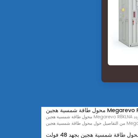
محول طاقة شمسية هجين Megarevo R8KLNA بقدرة 8 كيلو وات محول طاقة شمسية منخفض التردد AC120V لأنظمة خارج الشبكة في الولايات المتحدة، يمكنك الحصول على مزيد
 Megarevo R8KLNA