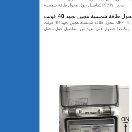
التفاصيل حول محول طاقة شمسية Solis هجين
محول طاقة شمسية هجين بجهد 48 فولت MPPT مع إصدار الولايات المتحدة 60 كيلو وات 12 هرتز إصدار خالص 12v IP65 للمنزل كيلو وات 3 مراحل واي فاي سبليت موجة جيبية،
يمكنك الحصول على مزيد من التفاصيل حول محول