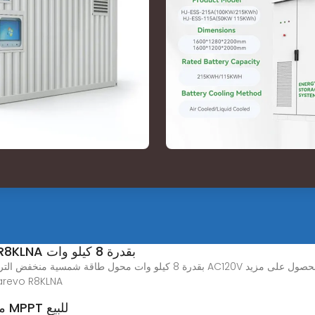
محول طاقة شمسية هجين Megarevo R8KLNA بقدرة 8 كيلو وات
من التفاصيل حول محول طاقة شمسية هجين
محول طاقة شمسية هجين بجهد 48 فولت MPPT للبيع