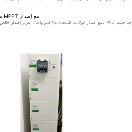
محول طاقة شمسية هجين بجهد 48 فولت MPPT مع إصدار