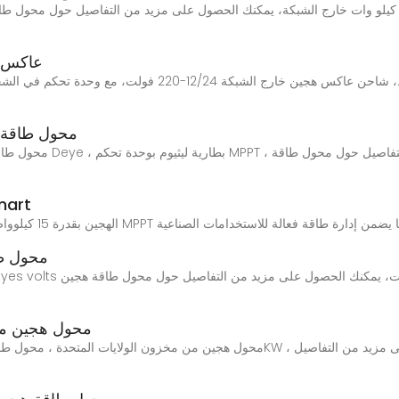
عاكس ه
محول طاقة شم
محول هجين بق
محول طا
محول هجين من 