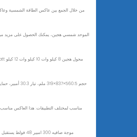
مناسب لمختلف التطبيقات: هذا العاكس مناسب 
محول 15 كيلو واط 380 فولط 3 خطوط سن 5 هايبرد شاحن مدمج MPPT موجة صافيه 300 امبير 48 فولط يستقبل من الطاقة المتجددة ومصدر كهرباء خارجي 60/50 هيرتز