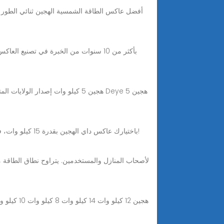
Sep 22, 2025 · باختيارك عاكس داي الهجين بقدرة 15 كيلو وات، فأنت تستثمر بذكاء في حلول الطاقة المستدامة، بدعم من فريق جاهز لمساعدتك في كل خطوة. لنُعزّز أعمالك معًا!