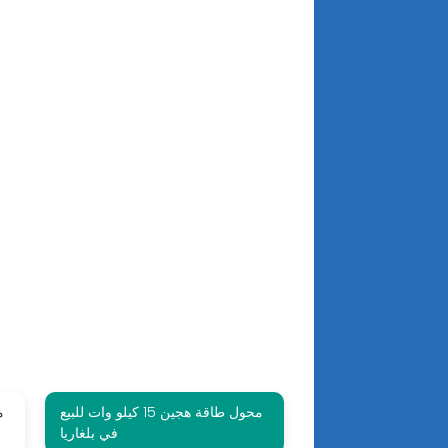
محول طاقة هجين 15 كيلو وات للبيع
في بلغاريا