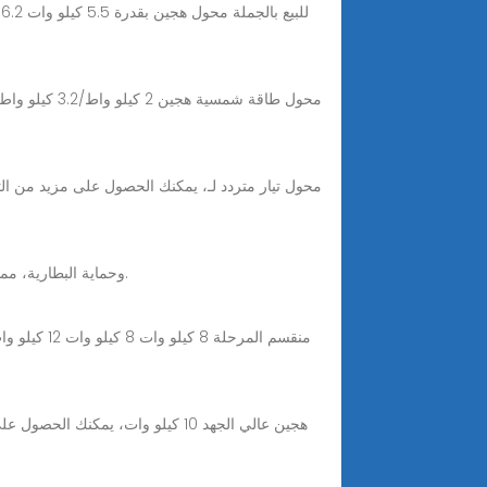
يقدم محول PowSmart الهجين بقدرة 15 كيلوواط ميزات متقدمة مثل تقنية MPPT وحماية البطارية، مما يضمن إدارة طاقة فعالة للاستخدامات الصناعية.