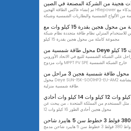
ت هجينة من الشركة المصنعة في الصين
تم إنشاء عاكس الطاقة الهجين Hfiepower من خلال الجمع بين عاكس الطاقة الشمسية وعاكس البطارية في وحدة واحدة. يتيح هذا لعاكس الطاقة الشمسية الهجين التعامل بذكاء مع
دمة من الألواح الشمسية والبطاريات الشمسية وشبكة
محول هجين بقدرة 15 كيلو وات مع
 وات مع قوس للاستخدام المنزلي نظام طاقة متجددة نظام شبكة PV الموحد شمسي هجين، يمكنك الحصول على مزيد من التفاصيل حول
مجموعة كاملة من محول هجين بقدرة 15 كيلو
وات 25 كيلو وات ثلاث مراحل على الشبكة الشمسية للبيع في الاتحاد الأوروبي Growatt محول هجين 8 كيلو وات 10 كيلو وات 12 كيلو
وات مزدوج MPPT PV SPE خارج الشبكة الشمسية
محول Deye SUN-15K-SG01HP3-EU-AM2 الهجين بقدرة 15 كيلووات، ثلاثي الطور، مزود بشاشة LCD، حجم 560.5×837×319 ملم، تيار 30.3 أمبير، حماية من التحميل الزائد لنظام
طاقة شمسية منزلية.
مثل المستخدم من المملكة المتحدة ، من يبحث عن
محول هجين أحادي الطور 16 كيلو وات 12