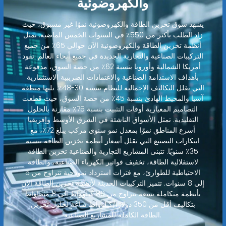
والكهروضوئية
يشهد سوق تخزين الطاقة والكهروضوئية نموًا غير مسبوق، حيث
زاد الطلب بأكثر من 550٪ في السنوات الخمس الماضية. تمثل
أنظمة تخزين الطاقة والكهروضوئية الآن حوالي 65٪ من جميع
التركيبات الصناعية والتجارية الجديدة في جميع أنحاء العالم. تقود
أمريكا الشمالية وأوروبا بنسبة 62٪ من حصة السوق، مدفوعة
بأهداف الاستدامة الصناعية والاعتمادات الضريبية الاستثمارية
التي تقلل التكاليف الإجمالية للنظام بنسبة 30-48٪. تليها منطقة
آسيا والمحيط الهادئ بنسبة 45٪ من حصة السوق، حيث قطعت
التصاميم المعيارية أوقات التثبيت بنسبة 75٪ مقارنة بالحلول
التقليدية. تمثل الأسواق الناشئة في الشرق الأوسط وإفريقيا
أسرع المناطق نموًا بمعدل نمو سنوي مركب يبلغ 72٪، مع
ابتكارات التصنيع التي تقلل أسعار أنظمة تخزين الطاقة بنسبة
35٪ سنويًا. تتبنى المشاريع التجارية والصناعية تخزين الطاقة
لاستقلالية الطاقة، تخفيف فواتير الكهرباء الصناعية، والطاقة
الاحتياطية للطوارئ، مع فترات استرداد نموذجية تتراوح من 5
إلى 8 سنوات. تتميز التركيبات الحديثة لأنظمة تخزين الطاقة الآن
بأنظمة متكاملة بسعة تتراوح من 80 كيلوواط إلى 8 ميجاواط
بتكاليف أقل من 350 دولارًا/كيلوواط ساعة لحلول تخزين
الطاقة الكاملة للمشاريع الصناعية.