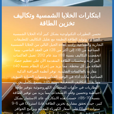
ابتكارات الخلايا الشمسية وتكاليف
تخزين الطاقة
تحسن التطورات التكنولوجية بشكل كبير أداء الخلايا الشمسية
الصناعية وتوليد الطاقة النظيفة مع تقليل التكاليف للتطبيقات
التجارية والصناعية. زادت كفاءة الجيل التالي من الخلايا الشمسية
الصناعية من 18٪ إلى أكثر من 28٪ في العقد الماضي، بينما
انخفضت التكاليف بنسبة 88٪ منذ عام 2012. تعمل العاكسات
المركزية ومحسنات الطاقة المتقدمة الآن على تعظيم حصاد
الطاقة من كل محطة، مما يزيد من إخراج النظام بنسبة 40٪
مقارنة بالعاكسات التقليدية. توفر أنظمة المراقبة الذكية
الصناعية بيانات أداء في الوقت الفعلي وتنبيهات الصيانة التنبؤية،
مما يقلل التكاليف التشغيلية بنسبة 45٪. يسمح تكامل تخزين
البطاريات في حاويات للمحطات الكهروضوئية بتوفير طاقة
احتياطية وتحسين وقت الاستخدام، مما يزيد من توفير الطاقة
بنسبة 70-85٪. حسنت هذه الابتكارات عائد الاستثمار بشكل
كبير، حيث تحقق مشاريع تخزين الطاقة عادةً استردادًا في 6-9
سنوات اعتمادًا على أسعار الكهرباء المحلية وبرامج الحوافز.
تظهر اتجاهات التسعير الأخيرة أن أنظمة تخزين الطاقة القياسية