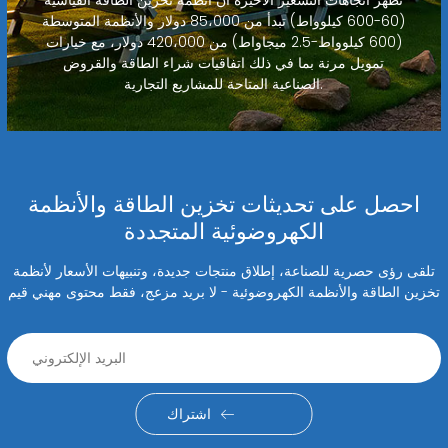
(60-600 كيلوواط) تبدأ من 85،000 دولار والأنظمة المتوسطة
(600 كيلوواط-2.5 ميجاواط) من 420،000 دولار، مع خيارات
تمويل مرنة بما في ذلك اتفاقيات شراء الطاقة والقروض
الصناعية المتاحة للمشاريع التجارية.
احصل على تحديثات تخزين الطاقة والأنظمة
الكهروضوئية المتجددة
تلقى رؤى حصرية للصناعة، إطلاق منتجات جديدة، وتنبيهات الأسعار لأنظمة
تخزين الطاقة والأنظمة الكهروضوئية - لا بريد مزعج، فقط محتوى مهني قيم
اشتراك