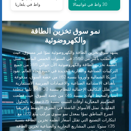
30 واط في غواتيمالا
واط في بلغاريا
نمو سوق تخزين الطاقة
والكهروضوئية
يشهد سوق تخزين الطاقة والكهروضوئية نموًا غير مسبوق، حيث
زاد الطلب بأكثر من 550٪ في السنوات الخمس الماضية. تمثل
أنظمة تخزين الطاقة والكهروضوئية الآن حوالي 65٪ من جميع
التركيبات الصناعية والتجارية الجديدة في جميع أنحاء العالم. تقود
أمريكا الشمالية وأوروبا بنسبة 62٪ من حصة السوق، مدفوعة
بأهداف الاستدامة الصناعية والاعتمادات الضريبية الاستثمارية
التي تقلل التكاليف الإجمالية للنظام بنسبة 30-48٪. تليها منطقة
آسيا والمحيط الهادئ بنسبة 45٪ من حصة السوق، حيث قطعت
التصاميم المعيارية أوقات التثبيت بنسبة 75٪ مقارنة بالحلول
التقليدية. تمثل الأسواق الناشئة في الشرق الأوسط وإفريقيا
أسرع المناطق نموًا بمعدل نمو سنوي مركب يبلغ 72٪، مع
ابتكارات التصنيع التي تقلل أسعار أنظمة تخزين الطاقة بنسبة
35٪ سنويًا. تتبنى المشاريع التجارية والصناعية تخزين الطاقة