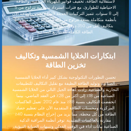
لاستقلالية الطاقة، تخفيف فواتير الكهرباء الصناعية، والطاقة
الاحتياطية للطوارئ، مع فترات استرداد نموذجية تتراوح من 5
إلى 8 سنوات. تتميز التركيبات الحديثة لأنظمة تخزين الطاقة الآن
بأنظمة متكاملة بسعة تتراوح من 80 كيلوواط إلى 8 ميجاواط
بتكاليف أقل من 350 دولارًا/كيلوواط ساعة لحلول تخزين
الطاقة الكاملة للمشاريع الصناعية.
ابتكارات الخلايا الشمسية وتكاليف
تخزين الطاقة
تحسن التطورات التكنولوجية بشكل كبير أداء الخلايا الشمسية
الصناعية وتوليد الطاقة النظيفة مع تقليل التكاليف للتطبيقات
التجارية والصناعية. زادت كفاءة الجيل التالي من الخلايا الشمسية
الصناعية من 18٪ إلى أكثر من 28٪ في العقد الماضي، بينما
انخفضت التكاليف بنسبة 88٪ منذ عام 2012. تعمل العاكسات
المركزية ومحسنات الطاقة المتقدمة الآن على تعظيم حصاد
الطاقة من كل محطة، مما يزيد من إخراج النظام بنسبة 40٪
مقارنة بالعاكسات التقليدية. توفر أنظمة المراقبة الذكية
الصناعية بيانات أداء في الوقت الفعلي وتنبيهات الصيانة التنبؤية،