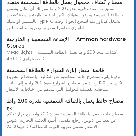
مصباح كشاف محمول يعمل بالطاقة الشمسية متعدد
المميزات: إضاءة قوية بقدرة 200 واط تنور لك أي مكان يشتغل
بالطاقة الشمسية ويوفر استهلاك الكهرباء فيه بطارية مدمجة تُشحن
بالشمس أو سلك Type-C يشتغل كـ باور بنك لشحن الجوال وقت
الطوارئ مقاوم للمطر والرطوبة، مناسب للبر
الإضاءة الشمسية و الخارجية – Amman hardware
Stores
Mega Lights كشاف ميجا 200 واط يعمل بالطاقة الشمسية -
صحراوي 45.000 JD
قائمة أسعار إنارة الشوارع بالطاقة الشمسية
وفيما يلي، سنشرح حالة المحاسبة عن التكاليف باستخدام مشروع
يتكون من 100 وحدة من مصابيح الشوارع بقوة 200 وات، إلى جانب
مناقشة تفصيلية للعوامل التي تساهم في اختلافات الأسعار.
مصباح حائط يعمل بالطاقة الشمسية بقدرة 200 واط
مع
مصباح حائط يعمل بالطاقة الشمسية بقدرة 200 واط مع جهاز تحكم
عن بعد، من لاتوس، زجاج مقسى، أسود العلامة التجارية: لاتوس
جنيه2,000‎00 .الأسعار تشمل ضريبة القيمة المضافة