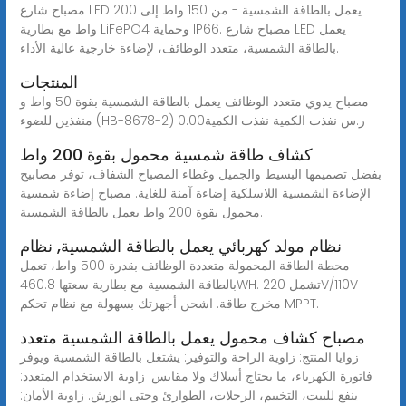
مصباح شارع LED يعمل بالطاقة الشمسية - من 150 واط إلى 200
واط مع بطارية LiFePO4 وحماية IP66. مصباح شارع LED يعمل
بالطاقة الشمسية، متعدد الوظائف، لإضاءة خارجية عالية الأداء.
المنتجات
مصباح يدوي متعدد الوظائف يعمل بالطاقة الشمسية بقوة 50 واط و
منفذين للضوء (HB-8678-2) 0.00ر.س نفذت الكمية نفذت الكمية
كشاف طاقة شمسية محمول بقوة 200 واط
بفضل تصميمها البسيط والجميل وغطاء المصباح الشفاف، توفر مصابيح
الإضاءة الشمسية اللاسلكية إضاءة آمنة للغاية. مصباح إضاءة شمسية
محمول بقوة 200 واط يعمل بالطاقة الشمسية.
نظام مولد كهربائي يعمل بالطاقة الشمسية, نظام
محطة الطاقة المحمولة متعددة الوظائف بقدرة 500 واط، تعمل
بالطاقة الشمسية مع بطارية سعتها 460.8WH. تشمل 220V/110V
مخرج طاقة. اشحن أجهزتك بسهولة مع نظام تحكم MPPT.
مصباح كشاف محمول يعمل بالطاقة الشمسية متعدد
زوايا المنتج: زاوية الراحة والتوفير: يشتغل بالطاقة الشمسية ويوفر
فاتورة الكهرباء، ما يحتاج أسلاك ولا مقابس. زاوية الاستخدام المتعدد:
ينفع للبيت، التخييم، الرحلات، الطوارئ وحتى الورش. زاوية الأمان: