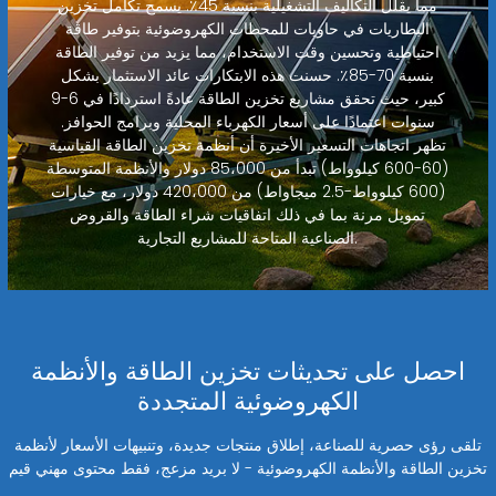
مما يقلل التكاليف التشغيلية بنسبة 45٪. يسمح تكامل تخزين
البطاريات في حاويات للمحطات الكهروضوئية بتوفير طاقة
احتياطية وتحسين وقت الاستخدام، مما يزيد من توفير الطاقة
بنسبة 70-85٪. حسنت هذه الابتكارات عائد الاستثمار بشكل
كبير، حيث تحقق مشاريع تخزين الطاقة عادةً استردادًا في 6-9
سنوات اعتمادًا على أسعار الكهرباء المحلية وبرامج الحوافز.
تظهر اتجاهات التسعير الأخيرة أن أنظمة تخزين الطاقة القياسية
(60-600 كيلوواط) تبدأ من 85،000 دولار والأنظمة المتوسطة
(600 كيلوواط-2.5 ميجاواط) من 420،000 دولار، مع خيارات
تمويل مرنة بما في ذلك اتفاقيات شراء الطاقة والقروض
الصناعية المتاحة للمشاريع التجارية.
احصل على تحديثات تخزين الطاقة والأنظمة
الكهروضوئية المتجددة
تلقى رؤى حصرية للصناعة، إطلاق منتجات جديدة، وتنبيهات الأسعار لأنظمة
تخزين الطاقة والأنظمة الكهروضوئية - لا بريد مزعج، فقط محتوى مهني قيم