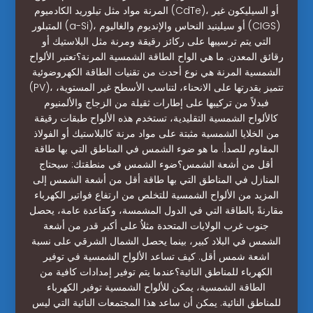
المرنة مواد مثل تيلوريد الكادميوم (CdTe)، أو السيليكون غير
المتبلور (a-Si)، أو سيلينيد النحاس والإنديوم والغاليوم (CIGS)
التي يتم ترسيبها على ركائز رقيقة ومرنة مثل البلاستيك أو
رقائق المعدن. ما هي الواح الطاقة الشمسية المرنة؟تعتبر الألواح
الشمسية المرنة هي نوع أحدث من تقنيات الطاقة الكهروضوئية
(PV)، تتميز بقدرتها على الانحناء، لتناسب الأسطح غير المستوية،
فبدلاً من تركيبها على إطارات ثقيلة من الزجاج والألمنيوم
كالألواح الشمسية التقليدية، تستخدم هذه الألواح طبقات رقيقة
من الخلايا الشمسية مثبتة على مواد مرنة كالبلاستيك أو الفولاذ
المقاوم للصدأ. ما هو ضوء الشمس في المناطق التي بها طاقة
أقل من أشعة الشمس؟ضوء الشمس في منطقتك: سيحتاج
المنازل في المناطق التي بها طاقة أقل من أشعة الشمس إلى
المزيد من الألواح الشمسية للتخلص من ارتفاع فواتير الكهرباء
مقارنةً بالطاقة التي في الدول المشمسة، وكقاعدة عامة، يحصل
جنوب غرب الولايات المتحدة مثلاُ على أكبر قدر من أشعة
الشمس في البلاد كبير، بينما يحصل الشمال الشرقي على نسبة
اشعة شمس أقل. كيف تساعد الألواح الشمسية في توفير
الكهرباء للمناطق النائية؟عندما يتم توفير إمدادات كافية من
الطاقة الشمسية، يمكن للألواح الشمسية توفير الكهرباء
للمناطق النائية. يمكن أن ساعد هذا المجتمعات النائية التي ليس