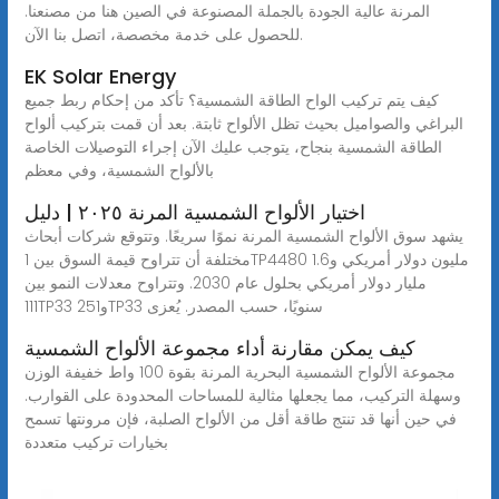
المرنة عالية الجودة بالجملة المصنوعة في الصين هنا من مصنعنا.
للحصول على خدمة مخصصة، اتصل بنا الآن.
EK Solar Energy
كيف يتم تركيب الواح الطاقة الشمسية؟ تأكد من إحكام ربط جميع
البراغي والصواميل بحيث تظل الألواح ثابتة. بعد أن قمت بتركيب ألواح
الطاقة الشمسية بنجاح، يتوجب عليك الآن إجراء التوصيلات الخاصة
بالألواح الشمسية، وفي معظم
اختيار الألواح الشمسية المرنة ٢٠٢٥ | دليل
يشهد سوق الألواح الشمسية المرنة نموًا سريعًا. وتتوقع شركات أبحاث
مختلفة أن تتراوح قيمة السوق بين 1TP4480 مليون دولار أمريكي و1.6
مليار دولار أمريكي بحلول عام 2030. وتتراوح معدلات النمو بين
111TP33 و251TP33 سنويًا، حسب المصدر. يُعزى
كيف يمكن مقارنة أداء مجموعة الألواح الشمسية
مجموعة الألواح الشمسية البحرية المرنة بقوة 100 واط خفيفة الوزن
وسهلة التركيب، مما يجعلها مثالية للمساحات المحدودة على القوارب.
في حين أنها قد تنتج طاقة أقل من الألواح الصلبة، فإن مرونتها تسمح
بخيارات تركيب متعددة