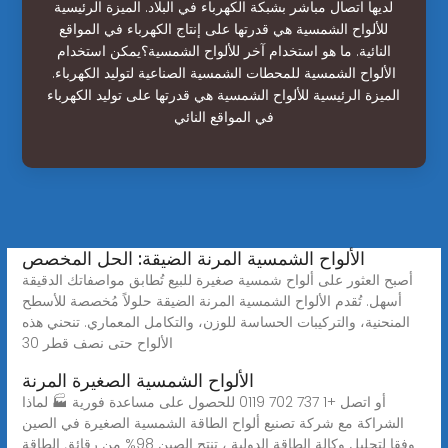
لديها اتصال مباشر بشبكة الكهرباء في البلاد. الميزة الرئيسية
للألواح الشمسية هي قدرتها على إنتاج الكهرباء في المواقع
النائية. ما هو استخدام آخر للألواح الشمسية؟يمكن استخدام
الألواح الشمسية للمحطات الشمسية الصناعية لتوليد الكهرباء.
الميزة الرئيسية للألواح الشمسية هي قدرتها على توليد الكهرباء
في المواقع النائي
الألواح الشمسية المرنة الضيقة: الحل المخصص
أصبح العثور على ألواح شمسية صغيرة للبيع تُطابق مواصفاتك الدقيقة
أسهل. تُقدم الألواح الشمسية المرنة الضيقة حلولاً مُخصصة للأسطح
المنحنية، والتركيبات الحساسة للوزن، والتكامل المعماري. تنحني هذه
الألواح حتى نصف قطر 30
الألواح الشمسية الصغيرة المرنة
أو اتصل +1 737 702 0119 للحصول على مساعدة فورية 🏭 لماذا
الشراكة مع شركة تصنيع ألواح الطاقة الشمسية الصغيرة في الصين
وفقا لتحليل وكالة الطاقة الدولية ، تنتج الصين 98% من رقائق الطاقة