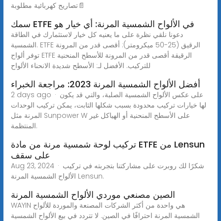
📄تصاريح كهربائية مطلوبة
سمك ETFE في الألواح الشمسية المرنة: أي خيار هو
دعونا نلقي نظرة على ما يعنيه كل خيار لاستثمارك في الطاقة
الشمسية. ETFE الرقيق (25-50 ميكرومتر): أقصى قدر من المرونة
توفر ألواح ETFE الرقيقة أقصى قدر من المرونة للأسطح المنحنية
للتركيب. الأفضل لـ: الأسطح شديدة الانحناء الألواح
أفضل الألواح الشمسية المرنة 2023: مراجعة الخبراء
2 days ago · على عكس الألواح الشمسية الصلبة، والتي قد يكون
لها خيارات تركيب محدودة بسبب شكلها الثابت، يمكن تركيب الوحدات
المرنة مثل Sunpower W على الأسطح المنحنية أو الهياكل غير
المنتظمة.
تركيب لوحة شمسية مرنة من مادة ETFE من Lensun
على سقف
Aug 23, 2024 · شكرًا لك روبرت على مشاركتنا بتجربته في تركيب
الألواح الشمسية المرنة Lensun.
الصين مصنعي موردي الألواح الشمسية المرنة
WAYIN هي واحدة من أكثر الشركات المصنعة والموردة للألواح
الشمسية المرنة احترافًا في الصين. لا تتردد في بيع الألواح الشمسية