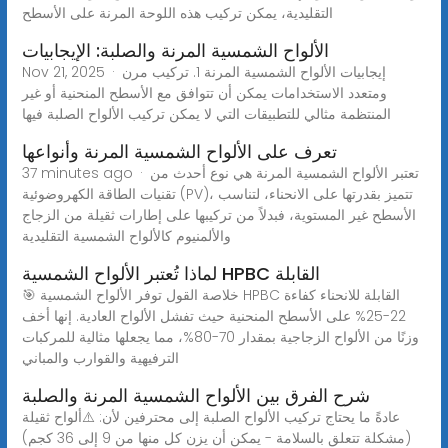
التقليدية، يمكن تركيب هذه اللوحة المرنة على الأسطح
الألواح الشمسية المرنة والصلبة: الإيجابيات
Nov 21, 2025 · إيجابيات الألواح الشمسية المرنة 1. تركيب مرن
ومتعدد الاستخدامات يمكن أن تتوافق مع الأسطح المنحنية أو غير
المنتظمة مثالي للتطبيقات التي لا يمكن تركيب الألواح الصلبة فيها
تعرف على الألواح الشمسية المرنة وأنواعها
37 minutes ago · تعتبر الألواح الشمسية المرنة هي نوع أحدث من
تقنيات الطاقة الكهروضوئية (PV)، تتميز بقدرتها على الانحناء، لتناسب
الأسطح غير المستوية، فبدلاً من تركيبها على إطارات ثقيلة من الزجاج
والألمنيوم كالألواح الشمسية التقليدية
لماذا تُعتبر الألواح الشمسية HPBC القابلة
🎯 خلاصة القول توفر الألواح الشمسية HPBC القابلة للانحناء كفاءة
22-25% على الأسطح المنحنية حيث تفشل الألواح العادية. إنها أخف
وزنًا من الألواح الزجاجية بمقدار 70-80%، مما يجعلها مثالية للمركبات
الترفيهية والقوارب والمباني
شرح الفرق بين الألواح الشمسية المرنة والصلبة
عادةً ما يحتاج تركيب الألواح الصلبة إلى محترفين لأن: ⚠️ألواح ثقيلة
(مشكلة تتعلق بالسلامة - يمكن أن يزن كل منها من 9 إلى 36 كجم)