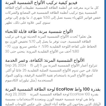
فيديو كيفية تركيب الألواح الشمسية المرنة
كل ما تريد معرفته عن أنظمة الطاقة الشمسية: تطبيقات ألواح الطاقة
الشمسية يتيح تركيب أنظمة الطاقة الشمسية في المصانع والشركات
خفض فواتير الكهرباء بنسبة تصل إلى 50% شهري ا، ما يؤدي إلى توفير
سنوي كبير. علاوة على ذلك، تظهر
ألواح شمسية مرنة: طاقة قابلة للانحناء!
هل تعلم؟ تُحدث الألواح الشمسية المرنة الحديثة ثورة في تركيب
الطاقة الشمسية، حيث توفر ما يصل إلى 70% تخفيض الوزن مع
الحفاظ على كفاءة اللوحة التقليدية 95%. ⚡ ملخص سريع: وزن: 70-
80% أخف من الألواح التقليدية المرونة: ينحني حتى 30
الألواح الشمسية المرنة: الكفاءة، وعمر الخدمة
Sep 26, 2024 · تتراوح أعمار الألواح الشمسية المرنة بين 5 إلى 15
عامًا، في حين تدوم الألواح الشمسية الصلبة التقليدية 25 عامًا أو أكثر.
تُصنع الألواح المرنة باستخدام تقنية الأغشية الرقيقة، وتكون المواد
المستخدمة (مثل تيلورايد الكادميوم
لوحة الطاقة الشمسية المرنة EcoFlow بقدرة 100 واط
Aug 23, 2025 · لوحة الطاقة الشمسية المرنة EcoFlow بقدرة 100
واط هي لوحة شمسية خفيفة الوزن ومتعددة الاستخدامات مصممة
لأولئك الذين يحتاجون إلى طاقة أثناء التنقل. على عكس اللوحات الصلبة