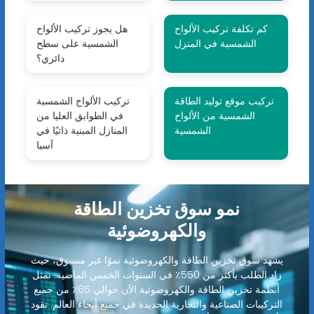
كم تكلفة تركيب الألواح
هل يجوز تركيب الألواح
الشمسية في المنزل
الشمسية على سطح
دائري؟
تركيب موقع توليد الطاقة
تركيب الألواح الشمسية
الشمسية من الألواح
في الطوابق العليا من
الشمسية
المنازل المبنية ذاتيًا في
آسيا
نمو سوق تخزين الطاقة
والكهروضوئية
يشهد سوق تخزين الطاقة والكهروضوئية نموًا غير مسبوق، حيث
زاد الطلب بأكثر من 550٪ في السنوات الخمس الماضية. تمثل
أنظمة تخزين الطاقة والكهروضوئية الآن حوالي 65٪ من جميع
التركيبات الصناعية والتجارية الجديدة في جميع أنحاء العالم. تقود