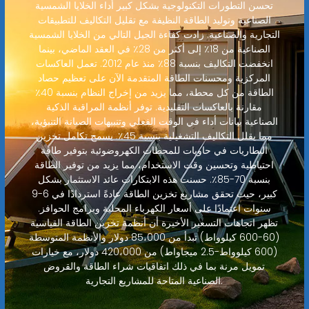
تحسن التطورات التكنولوجية بشكل كبير أداء الخلايا الشمسية
الصناعية وتوليد الطاقة النظيفة مع تقليل التكاليف للتطبيقات
التجارية والصناعية. زادت كفاءة الجيل التالي من الخلايا الشمسية
الصناعية من 18٪ إلى أكثر من 28٪ في العقد الماضي، بينما
انخفضت التكاليف بنسبة 88٪ منذ عام 2012. تعمل العاكسات
المركزية ومحسنات الطاقة المتقدمة الآن على تعظيم حصاد
الطاقة من كل محطة، مما يزيد من إخراج النظام بنسبة 40٪
مقارنة بالعاكسات التقليدية. توفر أنظمة المراقبة الذكية
الصناعية بيانات أداء في الوقت الفعلي وتنبيهات الصيانة التنبؤية،
مما يقلل التكاليف التشغيلية بنسبة 45٪. يسمح تكامل تخزين
البطاريات في حاويات للمحطات الكهروضوئية بتوفير طاقة
احتياطية وتحسين وقت الاستخدام، مما يزيد من توفير الطاقة
بنسبة 70-85٪. حسنت هذه الابتكارات عائد الاستثمار بشكل
كبير، حيث تحقق مشاريع تخزين الطاقة عادةً استردادًا في 6-9
سنوات اعتمادًا على أسعار الكهرباء المحلية وبرامج الحوافز.
تظهر اتجاهات التسعير الأخيرة أن أنظمة تخزين الطاقة القياسية
(60-600 كيلوواط) تبدأ من 85،000 دولار والأنظمة المتوسطة
(600 كيلوواط-2.5 ميجاواط) من 420،000 دولار، مع خيارات
تمويل مرنة بما في ذلك اتفاقيات شراء الطاقة والقروض
الصناعية المتاحة للمشاريع التجارية.