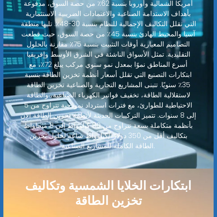
أمريكا الشمالية وأوروبا بنسبة 62٪ من حصة السوق، مدفوعة
بأهداف الاستدامة الصناعية والاعتمادات الضريبية الاستثمارية
التي تقلل التكاليف الإجمالية للنظام بنسبة 30-48٪. تليها منطقة
آسيا والمحيط الهادئ بنسبة 45٪ من حصة السوق، حيث قطعت
التصاميم المعيارية أوقات التثبيت بنسبة 75٪ مقارنة بالحلول
التقليدية. تمثل الأسواق الناشئة في الشرق الأوسط وإفريقيا
أسرع المناطق نموًا بمعدل نمو سنوي مركب يبلغ 72٪، مع
ابتكارات التصنيع التي تقلل أسعار أنظمة تخزين الطاقة بنسبة
35٪ سنويًا. تتبنى المشاريع التجارية والصناعية تخزين الطاقة
لاستقلالية الطاقة، تخفيف فواتير الكهرباء الصناعية، والطاقة
الاحتياطية للطوارئ، مع فترات استرداد نموذجية تتراوح من 5
إلى 8 سنوات. تتميز التركيبات الحديثة لأنظمة تخزين الطاقة الآن
بأنظمة متكاملة بسعة تتراوح من 80 كيلوواط إلى 8 ميجاواط
بتكاليف أقل من 350 دولارًا/كيلوواط ساعة لحلول تخزين
الطاقة الكاملة للمشاريع الصناعية.
ابتكارات الخلايا الشمسية وتكاليف
تخزين الطاقة