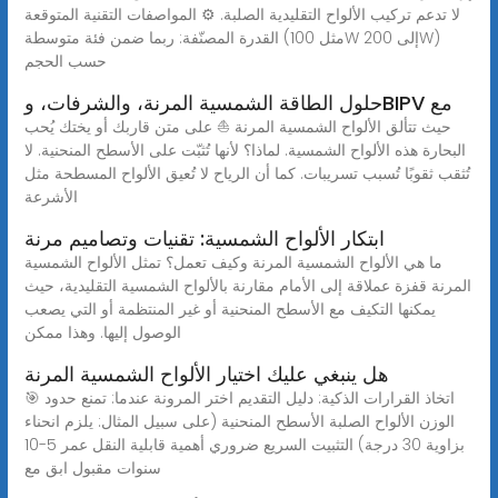
لا تدعم تركيب الألواح التقليدية الصلبة. ⚙️ المواصفات التقنية المتوقعة
القدرة المصنّفة: ربما ضمن فئة متوسطة (مثل 100W إلى 200W)
حسب الحجم
حلول الطاقة الشمسية المرنة، والشرفات، وBIPV مع
حيث تتألق الألواح الشمسية المرنة ⛵ على متن قاربك أو يختك يُحب
البحارة هذه الألواح الشمسية. لماذا؟ لأنها تُثبّت على الأسطح المنحنية. لا
تُثقب ثقوبًا تُسبب تسريبات. كما أن الرياح لا تُعيق الألواح المسطحة مثل
الأشرعة
ابتكار الألواح الشمسية: تقنيات وتصاميم مرنة
ما هي الألواح الشمسية المرنة وكيف تعمل؟ تمثل الألواح الشمسية
المرنة قفزة عملاقة إلى الأمام مقارنة بالألواح الشمسية التقليدية، حيث
يمكنها التكيف مع الأسطح المنحنية أو غير المنتظمة أو التي يصعب
الوصول إليها. وهذا ممكن
هل ينبغي عليك اختيار الألواح الشمسية المرنة
🎯 اتخاذ القرارات الذكية: دليل التقديم اختر المرونة عندما: تمنع حدود
الوزن الألواح الصلبة الأسطح المنحنية (على سبيل المثال: يلزم انحناء
بزاوية 30 درجة) التثبيت السريع ضروري أهمية قابلية النقل عمر 5-10
سنوات مقبول ابق مع