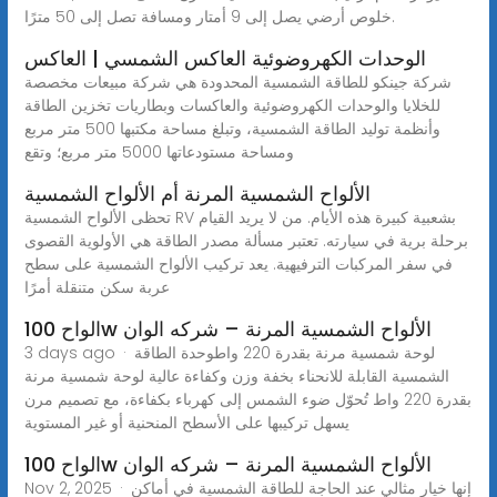
خلوص أرضي يصل إلى 9 أمتار ومسافة تصل إلى 50 مترًا.
الوحدات الكهروضوئية العاكس الشمسي | العاكس
شركة جينكو للطاقة الشمسية المحدودة هي شركة مبيعات مخصصة
للخلايا والوحدات الكهروضوئية والعاكسات وبطاريات تخزين الطاقة
وأنظمة توليد الطاقة الشمسية، وتبلغ مساحة مكتبها 500 متر مربع
ومساحة مستودعاتها 5000 متر مربع؛ وتقع
الألواح الشمسية المرنة أم الألواح الشمسية
تحظى الألواح الشمسية RV بشعبية كبيرة هذه الأيام. من لا يريد القيام
برحلة برية في سيارته. تعتبر مسألة مصدر الطاقة هي الأولوية القصوى
في سفر المركبات الترفيهية. يعد تركيب الألواح الشمسية على سطح
عربة سكن متنقلة أمرًا
الواح 100w الألواح الشمسية المرنة – شركه الوان
3 days ago · لوحة شمسية مرنة بقدرة 220 واطوحدة الطاقة
الشمسية القابلة للانحناء بخفة وزن وكفاءة عالية لوحة شمسية مرنة
بقدرة 220 واط تُحوّل ضوء الشمس إلى كهرباء بكفاءة، مع تصميم مرن
يسهل تركيبها على الأسطح المنحنية أو غير المستوية
الواح 100w الألواح الشمسية المرنة – شركه الوان
Nov 2, 2025 · إنها خيار مثالي عند الحاجة للطاقة الشمسية في أماكن