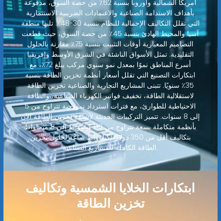
أمريكا الشمالية وأوروبا بنسبة 62٪ من حصة السوق، مدفوعة
بأهداف الاستدامة الصناعية والاعتمادات الضريبية الاستثمارية
التي تقلل التكاليف الإجمالية للنظام بنسبة 30-48٪. تليها منطقة
آسيا والمحيط الهادئ بنسبة 45٪ من حصة السوق، حيث قطعت
التصاميم المعيارية أوقات التثبيت بنسبة 75٪ مقارنة بالحلول
التقليدية. تمثل الأسواق الناشئة في الشرق الأوسط وإفريقيا
أسرع المناطق نموًا بمعدل نمو سنوي مركب يبلغ 72٪، مع
ابتكارات التصنيع التي تقلل أسعار أنظمة تخزين الطاقة بنسبة
35٪ سنويًا. تتبنى المشاريع التجارية والصناعية تخزين الطاقة
لاستقلالية الطاقة، تخفيف فواتير الكهرباء الصناعية، والطاقة
الاحتياطية للطوارئ، مع فترات استرداد نموذجية تتراوح من 5
إلى 8 سنوات. تتميز التركيبات الحديثة لأنظمة تخزين الطاقة الآن
بأنظمة متكاملة بسعة تتراوح من 80 كيلوواط إلى 8 ميجاواط
بتكاليف أقل من 350 دولارًا/كيلوواط ساعة لحلول تخزين
الطاقة الكاملة للمشاريع الصناعية.
ابتكارات الخلايا الشمسية وتكاليف
تخزين الطاقة