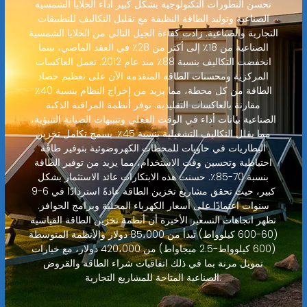
تحسن التطورات التكنولوجية بشكل كبير أداء الخلايا الشمسية
الصناعية وتوليد الطاقة النظيفة مع تقليل التكاليف للتطبيقات
التجارية والصناعية. زادت كفاءة الجيل التالي من الخلايا الشمسية
الصناعية من 18٪ إلى أكثر من 28٪ في العقد الماضي، بينما
انخفضت التكاليف بنسبة 88٪ منذ عام 2012. تعمل العاكسات
المركزية ومحسنات الطاقة المتقدمة الآن على تعظيم حصاد
الطاقة من كل محطة، مما يزيد من إخراج النظام بنسبة 40٪
مقارنة بالعاكسات التقليدية. توفر أنظمة المراقبة الذكية
الصناعية بيانات أداء في الوقت الفعلي وتنبيهات الصيانة التنبؤية،
مما يقلل التكاليف التشغيلية بنسبة 45٪. يسمح تكامل تخزين
البطاريات في حاويات للمحطات الكهروضوئية بتوفير طاقة
احتياطية وتحسين وقت الاستخدام، مما يزيد من توفير الطاقة
بنسبة 70-85٪. حسنت هذه الابتكارات عائد الاستثمار بشكل
كبير، حيث تحقق مشاريع تخزين الطاقة عادةً استردادًا في 6-9
سنوات اعتمادًا على أسعار الكهرباء المحلية وبرامج الحوافز.
تظهر اتجاهات التسعير الأخيرة أن أنظمة تخزين الطاقة القياسية
(60-600 كيلوواط) تبدأ من 85،000 دولار والأنظمة المتوسطة
(600 كيلوواط-2.5 ميجاواط) من 420،000 دولار، مع خيارات
تمويل مرنة بما في ذلك اتفاقيات شراء الطاقة والقروض
الصناعية المتاحة للمشاريع التجارية.