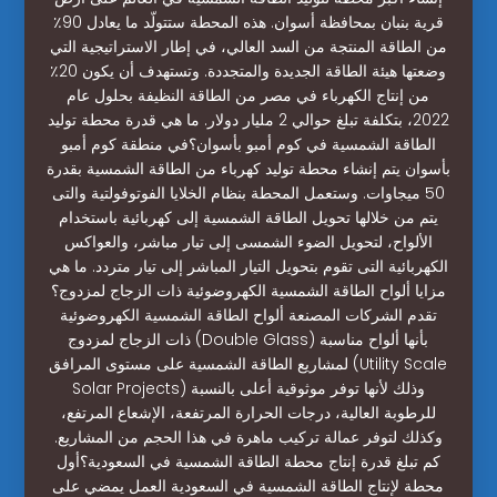
قرية بنبان بمحافظة أسوان. هذه المحطة ستتولّد ما يعادل 90٪
من الطاقة المنتجة من السد العالي، في إطار الاستراتيجية التي
وضعتها هيئة الطاقة الجديدة والمتجددة. وتستهدف أن يكون 20٪
من إنتاج الكهرباء في مصر من الطاقة النظيفة بحلول عام
2022، بتكلفة تبلغ حوالي 2 مليار دولار. ما هي قدرة محطة توليد
الطاقة الشمسية في كوم أمبو بأسوان؟في منطقة كوم أمبو
بأسوان يتم إنشاء محطة توليد كهرباء من الطاقة الشمسية بقدرة
50 ميجاوات. وستعمل المحطة بنظام الخلايا الفوتوفولتية والتى
يتم من خلالها تحويل الطاقة الشمسية إلى كهربائية باستخدام
الألواح، لتحويل الضوء الشمسى إلى تيار مباشر، والعواكس
الكهربائية التى تقوم بتحويل التيار المباشر إلى تيار متردد. ما هي
مزايا ألواح الطاقة الشمسية الكهروضوئية ذات الزجاج لمزدوج؟
تقدم الشركات المصنعة ألواح الطاقة الشمسية الكهروضوئية
ذات الزجاج لمزدوج (Double Glass) بأنها ألواح مناسبة
لمشاريع الطاقة الشمسية على مستوى المرافق (Utility Scale
Solar Projects) وذلك لأنها توفر موثوقية أعلى بالنسبة
للرطوبة العالية، درجات الحرارة المرتفعة، الإشعاع المرتفع،
وكذلك لتوفر عمالة تركيب ماهرة في هذا الحجم من المشاريع.
كم تبلغ قدرة إنتاج محطة الطاقة الشمسية في السعودية؟أول
محطة لإنتاج الطاقة الشمسية في السعودية العمل يمضي على