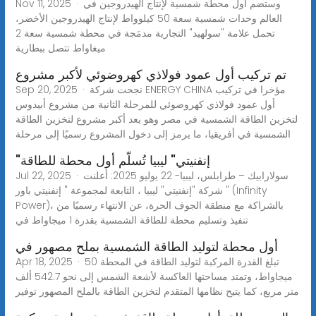
Nov 11, 2025 · وستضم أول محطة شمسية لإنتاج الهيدروجين في
العالم وحدات شمسية سعة 50 كيلوواط لإنتاج الهيدروجين الأخضر،
تحمل علامة "سولهيد" التجارية مدمَجة في محطة شمسية سعة 2
ميغاواط تتصل ببطارية
تم تركيب أول عمود فولاذي كهروضوئي لأكبر مشروع
Sep 20, 2025 · نجحت شركة ENERGY CHINA مؤخرا في تركيب
أول عمود فولاذي كهروضوئي للمرحلة الثانية من مشروع أبيدوس
لتخزين الطاقة الشمسية في مصر وهو يعد أكبر مشروع لتخزين الطاقة
الشمسية في أفريقيا، ما يرمز إلى دخول المشروع رسميًا إلى مرحلة
"إنفنيتي" ليبيا تُسلّم أول محطة للطاقة
Jul 22, 2025 · سولارابيك – طرابلس، ليبيا- 22 يوليو 2025: أعلنت
شركة "إنفنيتي" ليبيا ، التابعة لمجموعة " إنفنيتي باور " (Infinity
Power)، بالشراكة مع منطقة الجوف الحرة، عن الانتهاء رسميًا من
تنفيذ وتسليم محطة للطاقة الشمسية بقدرة 1 ميجاواط في
أول محطة لتوليد الطاقة الشمسية بملح مصهور في
Apr 18, 2025 · تبلغ القدرة المركبة لتوليد الطاقة في المحطة 50
ميجاواط، وتمتد مساحتها العاكسة لأشعة الشمس إلى نحو 542.7 ألف
متر مربع، كما يتيح نظامها المتقدم لتخزين الطاقة بالملح المصهور توفير