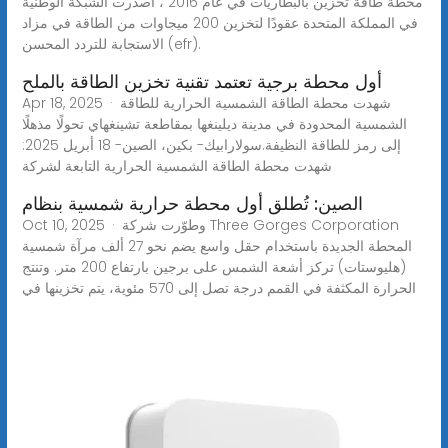
محطة طاقة تخزين بالبطاريات في عام 2016 ، أصدرت الشبكة الوطنية
في المملكة المتحدة عقودًا لتخزين 200 ميجاوات من الطاقة في مزاد
الاستجابة للتردد المحسن (efr).
أول محطة برجية تعتمد تقنية تخزين الطاقة بالملح
Apr 18, 2025 · شهدت محطة الطاقة الشمسية الحرارية للطاقة
الشمسية المحدودة في مدينة ديلينغها بمقاطعة تشينغهاي تحولًا مذهلًا
إلى رمز للطاقة النظيفة.سولارابيك- بكين، الصين- 18 أبريل 2025:
شهدت محطة الطاقة الشمسية الحرارية التابعة لشركة
الصين: تُطلق أول محطة حرارية شمسية بنظام
Oct 10, 2025 · وطوّرت شركة Three Gorges Corporation
المحطة الجديدة باستخدام حقل واسع يضم نحو 27 ألف مرآة شمسية
(هليوستات) تركز أشعة الشمس على برجين بارتفاع 200 متر. وتنتج
الحرارة المكثفة في القمم درجة تصل إلى 570 مئوية، يتم تخزينها في