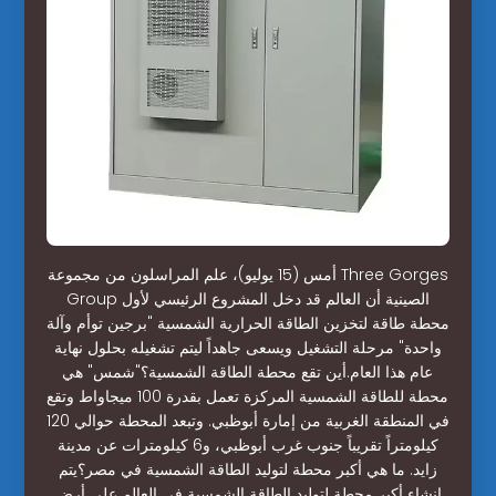
أمس (15 يوليو)، علم المراسلون من مجموعة Three Gorges
Group الصينية أن العالم قد دخل المشروع الرئيسي لأول
محطة طاقة لتخزين الطاقة الحرارية الشمسية "برجين توأم وآلة
واحدة" مرحلة التشغيل ويسعى جاهداً ليتم تشغيله بحلول نهاية
عام هذا العام.أين تقع محطة الطاقة الشمسية؟"شمس" هي
محطة للطاقة الشمسية المركزة تعمل بقدرة 100 ميجاواط وتقع
في المنطقة الغربية من إمارة أبوظبي. وتبعد المحطة حوالي 120
كيلومتراً تقريباً جنوب غرب أبوظبي، و6 كيلومترات عن مدينة
زايد. ما هي أكبر محطة لتوليد الطاقة الشمسية في مصر؟يتم
إنشاء أكبر محطة لتوليد الطاقة الشمسية في العالم على أرض