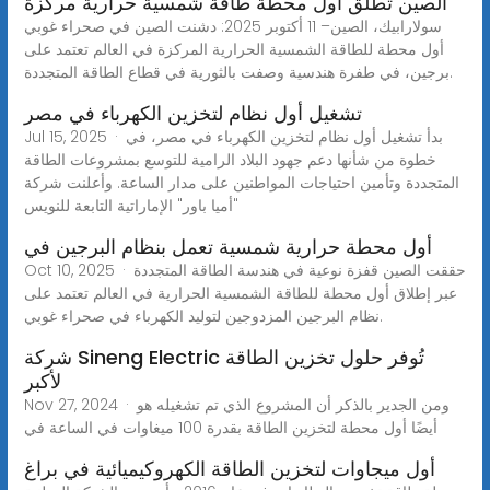
الصين تطلق أول محطة طاقة شمسية حرارية مركزة
سولارابيك، الصين– 11 أكتوبر 2025: دشنت الصين في صحراء غوبي
أول محطة للطاقة الشمسية الحرارية المركزة في العالم تعتمد على
برجين، في طفرة هندسية وصفت بالثورية في قطاع الطاقة المتجددة.
تشغيل أول نظام لتخزين الكهرباء في مصر
Jul 15, 2025 · بدأ تشغيل أول نظام لتخزين الكهرباء في مصر، في
خطوة من شأنها دعم جهود البلاد الرامية للتوسع بمشروعات الطاقة
المتجددة وتأمين احتياجات المواطنين على مدار الساعة. وأعلنت شركة
"أميا باور" الإماراتية التابعة للنويس
أول محطة حرارية شمسية تعمل بنظام البرجين في
Oct 10, 2025 · حققت الصين قفزة نوعية في هندسة الطاقة المتجددة
عبر إطلاق أول محطة للطاقة الشمسية الحرارية في العالم تعتمد على
نظام البرجين المزدوجين لتوليد الكهرباء في صحراء غوبي.
شركة Sineng Electric تُوفر حلول تخزين الطاقة
لأكبر
Nov 27, 2024 · ومن الجدير بالذكر أن المشروع الذي تم تشغيله هو
أيضًا أول محطة لتخزين الطاقة بقدرة 100 ميغاوات في الساعة في
أول ميجاوات لتخزين الطاقة الكهروكيميائية في براغ