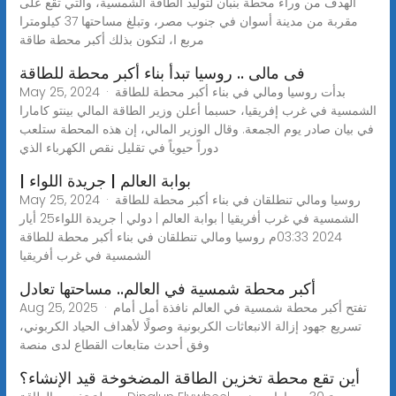
الهدف من وراء محطة بنبان لتوليد الطاقة الشمسية، والتي تقع على
مقربة من مدينة أسوان في جنوب مصر، وتبلغ مساحتها 37 كيلومترا
مربع ا، لتكون بذلك أكبر محطة طاقة
فى مالى .. روسيا تبدأ بناء أكبر محطة للطاقة
May 25, 2024 · بدأت روسيا ومالي في بناء أكبر محطة للطاقة
الشمسية في غرب إفريقيا، حسبما أعلن وزير الطاقة المالي بينتو كامارا
في بيان صادر يوم الجمعة. وقال الوزير المالي، إن هذه المحطة ستلعب
دوراً حيوياً في تقليل نقص الكهرباء الذي
| بوابة العالم | جريدة اللواء
May 25, 2024 · روسيا ومالي تنطلقان في بناء أكبر محطة للطاقة
الشمسية في غرب أفريقيا | بوابة العالم | دولي | جريدة اللواء25 أيار
2024 03:33م روسيا ومالي تنطلقان في بناء أكبر محطة للطاقة
الشمسية في غرب أفريقيا
أكبر محطة شمسية في العالم.. مساحتها تعادل
Aug 25, 2025 · تفتح أكبر محطة شمسية في العالم نافذة أمل أمام
تسريع جهود إزالة الانبعاثات الكربونية وصولًا لأهداف الحياد الكربوني،
وفق أحدث متابعات القطاع لدى منصة
أين تقع محطة تخزين الطاقة المضخوخة قيد الإنشاء؟