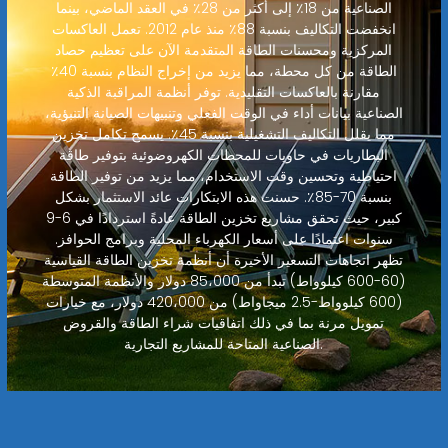
الصناعية من 18٪ إلى أكثر من 28٪ في العقد الماضي، بينما
انخفضت التكاليف بنسبة 88٪ منذ عام 2012. تعمل العاكسات
المركزية ومحسنات الطاقة المتقدمة الآن على تعظيم حصاد
الطاقة من كل محطة، مما يزيد من إخراج النظام بنسبة 40٪
مقارنة بالعاكسات التقليدية. توفر أنظمة المراقبة الذكية
الصناعية بيانات أداء في الوقت الفعلي وتنبيهات الصيانة التنبؤية،
مما يقلل التكاليف التشغيلية بنسبة 45٪. يسمح تكامل تخزين
البطاريات في حاويات للمحطات الكهروضوئية بتوفير طاقة
احتياطية وتحسين وقت الاستخدام، مما يزيد من توفير الطاقة
بنسبة 70-85٪. حسنت هذه الابتكارات عائد الاستثمار بشكل
كبير، حيث تحقق مشاريع تخزين الطاقة عادةً استردادًا في 6-9
سنوات اعتمادًا على أسعار الكهرباء المحلية وبرامج الحوافز.
تظهر اتجاهات التسعير الأخيرة أن أنظمة تخزين الطاقة القياسية
(60-600 كيلوواط) تبدأ من 85،000 دولار والأنظمة المتوسطة
(600 كيلوواط-2.5 ميجاواط) من 420،000 دولار، مع خيارات
تمويل مرنة بما في ذلك اتفاقيات شراء الطاقة والقروض
الصناعية المتاحة للمشاريع التجارية.