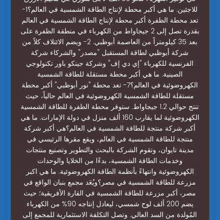
للاجئين. ما هي أكبر محطة لإنتاج الطاقة الشمسية في العالم؟1-
تعد محطة الظفرة أكبر محطة لإنتاج الطاقة الشمسية في العالم
بقدرة تصل إلى 2 جيجاواط من الكهرباء في منطقة الظفرة على
بعد 35 كيلومتراً من العاصمة أبوظبي. 2- ويضم الائتلاف كلاً من
شركة أبوظبي لطاقة المستقبل "مصدر" والشركاء شركة
الفرنسية للكهرباء "إي دي إف" وشركة جينكو باور تكنولوجي
الصينية. ما هي أكبر محطة مستقلة للطاقة الشمسية
الكهروضوئية في العالم؟7- تعد محطة "نور أبوظبي" أكبر محطة
مستقلة للطاقة الشمسية الكهروضوئية في العالم حالياً، حيث
تنتج حوالي 1.2 جيجاواط. ستوفر محطة الظفرة للطاقة الشمسية
الكهروضوئية لما يقارب 160 ألف منزل في دولة الإمارات. ما هي
أكبر شركة منتجة للطاقة الشمسية في العالم؟هي أكبر شركة
منتجة للطاقة الشمسية في العالم، ويقع مقرها الرئيسي في
مدينة تايوان، وتقوم الشركة بالبحث والتطوير وتصنيع منتجات
وخدمات الطاقة الشمسية، بدءًا من الخلايا والوحدات
الكهروضوئية وانتهاءً بأنظمة الطاقة الكهروضوئية. ما هي اكبر
مزرعة للطاقة الشمسية في مصر؟ويُعَد مجمع بنبان الواقع في
مصر، أكبر مزرعة للطاقة الشمسية في القارة الأفريقية؛ حيث
يضم 200 ألف لوح شمسي، ليعادل إنتاجه 90% من الكهرباء
المُولدة من السد العالي. وتصل التكلفة الاستثمارية للمجمع إلى