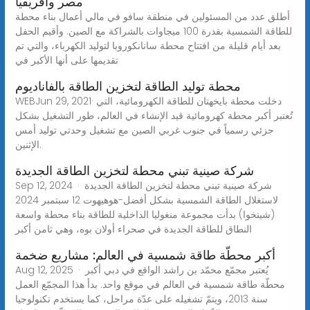
مصر وأفريقيا
أطلق عدد من المسئولين في منطقة سافو في مالي أعمال بناء محطة
للطاقة الشمسية بقدرة 100 ميجاوات بالشراكة مع الصين. وأقيم الحفل
بعد أيام قليلة من افتتاح محطة سانانكوروبا لتوليد الكهرباء، والتي تم
تقديمها على أنها الأكبر في
محطة توليد الطاقة لتخزين الطاقة بالفاناديوم
WEBJun 29, 2021· دخلت محطة بايخهتان للطاقة الكهرومائية، التي
تُعتبر أكبر محطة كهرومائية قيد الإنشاء في العالم، طور التشغيل بشكل
جزئي رسمياً في جنوب غربي الصين مع تشغيل وحدتي توليد أمس
الإثنين.
شركة صينية تبني محطة لتخزين الطاقة الجديدة
Sep 12, 2024 · شركة صينية تبني محطة لتخزين الطاقة الجديدة
لاستغلال الطاقة الشمسية بشكل أفضل-هوهيهوت 12 سبتمبر 2024
(شينخوا) بدأت مجموعة منغوليا الداخلية للطاقة بناء محطة واسعة
النطاق للطاقة الجديدة في صحراء أولان بوه، وهي ثامن أكبر
أكبر محطّة طاقة شمسية في العالم: مشاريع ضخمة
Aug 12, 2025 · يُعتبر مجمّع محمّد بن راشد الواقع في دبي أكبر
محطّة طاقة شمسية في العالم في موقع واحد. بدأ هذا المجمّع العمل
سنة 2013، ويتمّ تشغيله على عدّة مراحل، كما يستخدم تكنولوجيا