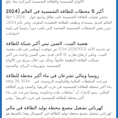
الألواح الشمسية والطاقة الشمسية المركّزة معا. تبلغ
أكبر 5 محطات للطاقة الشمسية في العالم (2024
Apr 1, 2024 · تنتشر تقنيات الطاقة الشمسية على نطاق واسع حول
العالم كبديل مستدام ونظيف للطاقة التقليدية الملوثة، وفي عام 2024،
تبرز بعض المحطات الشمسية الضخمة التي تلعب دوراً رئيسياً في تلبية
احتياجات
هضبة التبت.. الصين تبني أكبر شبكة للطاقة
تم تحديثه الأحد 2025/10/12 12:34 ص بتوقيت أبوظبي في قلب هضبة
التبت، وعلى ارتفاع يقارب 10 آلاف قدم، تبني الصين واحدة من أكبر
شبكات الطاقة النظيفة عالمياً، وذلك من خلال مزيج من الألواح
الشمسية، وتوربينات الرياح، والسدود
روسيا ومالي تشرعان في بناء أكبر محطة للطاقة
May 26, 2024 · شرعت السلطات المالية والحكومة الروسية، في
بناء أكبر محطة للطاقة الشمسية في غرب أفريقيا. وكشف وزير الطاقة
المالي، بينتو كامارا، أن "سلطات بلاده وحكومة روسيا شرعت في بناء
أكبر محطة للطاقة الشمسية في غرب أفريقيا". وفي
كهربائي تشغيل مصنع محطة توليد الطاقة في مالي
كهربائي تشغيل مصنع محطة توليد الطاقة في الصومال وهذا بالضبط هو