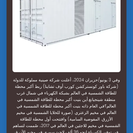
وفي 3 يونيو/حزيران 2024، أعلنت شركة صينية مملوكة للدولة
(شركة باور كونستركشن كورب أوف تشاينا) ربط أكبر محطة
للطاقة الشمسية في العالم بشبكة الكهرباء في شمال غرب
منطقة شينجيانغ.أين بنيت أكبر محطة للطاقة الشمسية في
العالم؟في العام ذاته بنيت أكبر محطة للطاقة الشمسية في
العالم في مخيم الزعتري. (صورة للخلايا الشمسية في مخيم
الأزرق. المفوضية السامية) وافتتحت أول محطة للطاقة
الشمسية في مخيم للاجئين في العالم في 2017، صُممت لتساهم
في توفير الكهرباء لنحو 36 ألف لاجئ سوري في مخيم الأزرق