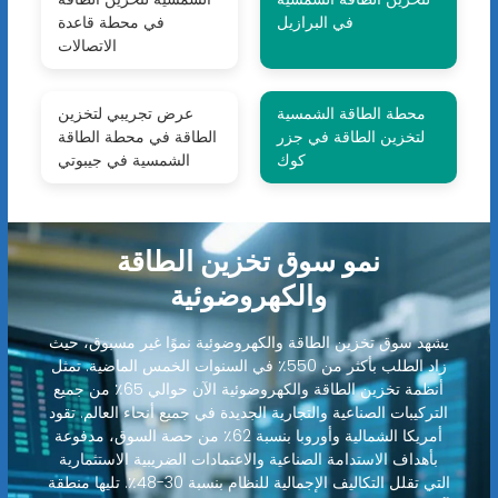
في البرازيل
في محطة قاعدة
الاتصالات
محطة الطاقة الشمسية
عرض تجريبي لتخزين
لتخزين الطاقة في جزر
الطاقة في محطة الطاقة
كوك
الشمسية في جيبوتي
نمو سوق تخزين الطاقة
والكهروضوئية
يشهد سوق تخزين الطاقة والكهروضوئية نموًا غير مسبوق، حيث
زاد الطلب بأكثر من 550٪ في السنوات الخمس الماضية. تمثل
أنظمة تخزين الطاقة والكهروضوئية الآن حوالي 65٪ من جميع
التركيبات الصناعية والتجارية الجديدة في جميع أنحاء العالم. تقود
أمريكا الشمالية وأوروبا بنسبة 62٪ من حصة السوق، مدفوعة
بأهداف الاستدامة الصناعية والاعتمادات الضريبية الاستثمارية
التي تقلل التكاليف الإجمالية للنظام بنسبة 30-48٪. تليها منطقة