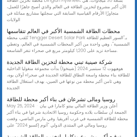
محطة تخزين الطاقة Dinglun Flywheel، بسعة 30 ميجاوات، هي
الآن أكبر مشروع لتخزين الطاقة في العالم والذي أصبح جاهزًا للعمل،
متجاوزًا الأرقام القياسية السابقة التي سجلتها مشاريع مماثلة في
الولايات
محطات الطاقة الشمسية الأكبر في العالم تتقاسمها
تُلقب محطة Tengger Desert Solar Park بـ"السور العظيم للطاقة
الشمسية"، وهي واحدة من أكبر المحطات الشمسية في العالم، وتغطي
مساحة تزيد على 1,200 كيلومتر مربع في صحراء تنغر الشاسعة.
شركة صينية تبني محطة لتخزين الطاقة الجديدة
هوهيهوت 12 سبتمبر 2024 (شينخوا) بدأت مجموعة منغوليا الداخلية
للطاقة بناء محطة واسعة النطاق للطاقة الجديدة في صحراء أولان بوه،
وهي ثامن أكبر محطة من نوعها في الصين، بهدف استغلال الطاقة
الجديدة
روسيا ومالى تشرعان فى بناء أكبر محطة للطاقة
May 25, 2024 · أعلن وزير الطاقة المالي بينتو كامارا في بيان
الجمعة أن سلطات بلاده وحكومة روسيا الاتحادية شرعوا في بناء أكبر
محطة للطاقة الشمسية في غرب أفريقيا. وفي مارس الماضي، وقعت
روسيا ومالي في المنتدى الدولي "أتوم إكسبو 2024" على
توقيع أكبر مشروع متكامل لتخزين الطاقة الشمسية