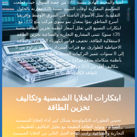
آسيا والمحيط الهادئ بنسبة 45٪ من حصة السوق، حيث قطعت
التصاميم المعيارية أوقات التثبيت بنسبة 75٪ مقارنة بالحلول
التقليدية. تمثل الأسواق الناشئة في الشرق الأوسط وإفريقيا
أسرع المناطق نموًا بمعدل نمو سنوي مركب يبلغ 72٪، مع
ابتكارات التصنيع التي تقلل أسعار أنظمة تخزين الطاقة بنسبة
35٪ سنويًا. تتبنى المشاريع التجارية والصناعية تخزين الطاقة
لاستقلالية الطاقة، تخفيف فواتير الكهرباء الصناعية، والطاقة
الاحتياطية للطوارئ، مع فترات استرداد نموذجية تتراوح من 5
إلى 8 سنوات. تتميز التركيبات الحديثة لأنظمة تخزين الطاقة الآن
بأنظمة متكاملة بسعة تتراوح من 80 كيلوواط إلى 8 ميجاواط
بتكاليف أقل من 350 دولارًا/كيلوواط ساعة لحلول تخزين
الطاقة الكاملة للمشاريع الصناعية.
ابتكارات الخلايا الشمسية وتكاليف
تخزين الطاقة
تحسن التطورات التكنولوجية بشكل كبير أداء الخلايا الشمسية
الصناعية وتوليد الطاقة النظيفة مع تقليل التكاليف للتطبيقات
التجارية والصناعية. زادت كفاءة الجيل التالي من الخلايا الشمسية