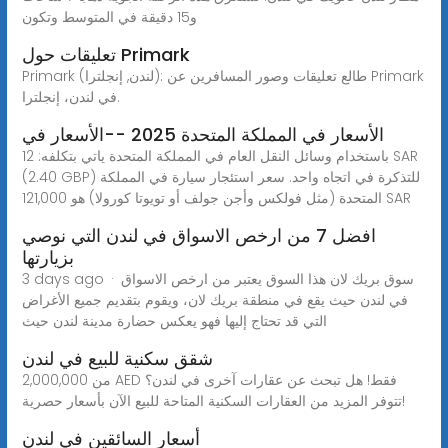
و15 دقيقة في المتوسط وتكون
‪Primark‬ (لندن, إنجلترا): طالع تعليقات وصور المسافرين عن ‪Primark‬
في لندن، إنجلترا.
الأسعار في المملكة المتحدة 2025 --الأسعار في
باستخدام وسائل النقل العام في المملكة المتحدة ياتي بتكلفه: 12 SAR
(2.40 GBP) للتذكرة في اتجاه واحد. سعر استئجار سيارة في المملكة
المتحدة (مثل فولكس وأجن جولف أو تويوتا كورولا) هو 121,000 SAR
افضل 7 من ارخص الاسواق في لندن التي نوصي
بزيارتها
3 days ago · سوق بريك لان هذا السوق يعتبر من ارخص الاسواق
في لندن حيث يقع في منطقة بريك لان، ويقوم بتقديم جميع الأغراض
التي قد تحتاج إليها فهو يعكس حضارة مدينة لندن حيث
شقق سكنية للبيع في لندن
من 2,000,000 AED فقط! هل تبحث عن عقارات آخرى في لندن؟
تتوفر المزيد من العقارات السكنية المتاحة للبيع الآن بأسعار حصرية!
أسعار السائقين في لندن