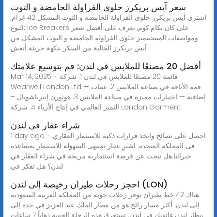
سعر آيس بريكرز حلوى الفراولة الحامضة و التوت
اشتري آيس بريكرز حلوى الفراولة الحامضة و التوت المشكل 42 غرام,
النوع: Ice Breakers على كان بكام.كوم, تعرف على أفضل سعر
ومواصفات المنتجتتميز حلوى الفراولة الحامضة و التوت المشكل من
آيس بريكرز الخالية من السكر بنكهة جريئة أنعش
أفضل 20 مصنعًا للملابس في لندن: قم بتوسيع علامتك
Mar 14, 2025 · قائمة 20 مصنعًا للملابس في لندن 1. شركة
Wearwell London Ltd — قمة الأناقة في صناعة الملابس 2. عينات
إضافية — اختيارات مميزة في صناعة الملابس 3. هوثورن إنترناشونال –
التميز العالمي في إنتاج الأزياء 4. شركة London Garment
شراء عقار فى لندن
1 day ago · احصل على نصائح واتخذ قرارات ذكية للاستثمار العقاري
فى المملكة المتحدة. اشترِ عقار بمنتهى السهولة للاستثمار بمساعدة
خبرائنا.هل تبحث عن فرصة استثمارية مربحة في شراء العقار في
لندن؟ هل تفكر في
احجز رحلات طيران رخيصة إلى لندن (LON)
هناك 42 خط طيران يوفر رحلات جوية من المملكة العربية السعودية
إلى لندن. أكثر مسار رائج هو من مطار الملك عبد العزيز في جدة إلى
مطار لندن غاتويك في لندن. تستغرق هذه الرحلة الجوية ذهاباً 7 ساعات