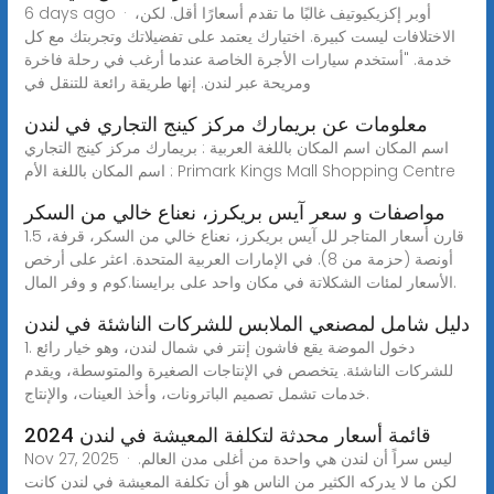
6 days ago · أوبر إكزيكيوتيف غالبًا ما تقدم أسعارًا أقل. لكن،
الاختلافات ليست كبيرة. اختيارك يعتمد على تفضيلاتك وتجربتك مع كل
خدمة. "أستخدم سيارات الأجرة الخاصة عندما أرغب في رحلة فاخرة
ومريحة عبر لندن. إنها طريقة رائعة للتنقل في
معلومات عن بريمارك مركز كينج التجاري في لندن
اسم المكان اسم المكان باللغة العربية : بريمارك مركز كينج التجاري
اسم المكان باللغة الأم : Primark Kings Mall Shopping Centre
مواصفات و سعر آيس بريكرز، نعناع خالي من السكر
قارن أسعار المتاجر لل آيس بريكرز، نعناع خالي من السكر، قرفة، 1.5
أونصة (حزمة من 8). في الإمارات العربية المتحدة. اعثر على أرخص
الأسعار لمئات الشكلاتة في مكان واحد على برايسنا.كوم و وفر المال.
دليل شامل لمصنعي الملابس للشركات الناشئة في لندن
1. دخول الموضة يقع فاشون إنتر في شمال لندن، وهو خيار رائع
للشركات الناشئة. يتخصص في الإنتاجات الصغيرة والمتوسطة، ويقدم
خدمات تشمل تصميم الباترونات، وأخذ العينات، والإنتاج.
2024 قائمة أسعار محدثة لتكلفة المعيشة في لندن
Nov 27, 2025 · ليس سراً أن لندن هي واحدة من أغلى مدن العالم.
لكن ما لا يدركه الكثير من الناس هو أن تكلفة المعيشة في لندن كانت