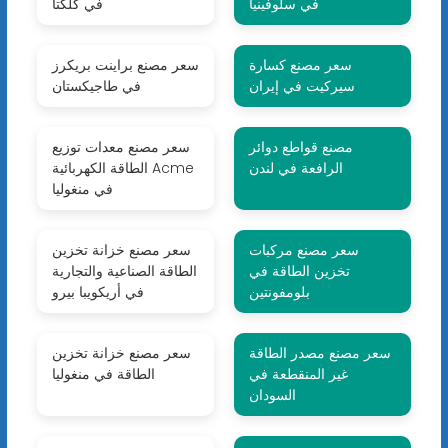
في سلوفينيا
في كلكتا
سعر مصنع كسارة
سعر مصنع براينت بريكرز
سيركيت في إيران
في طاجيكستان
مصنع قواطع دوائر
سعر مصنع معدات توزيع
الرافعة في لندن
الطاقة الكهربائية Acme
في منغوليا
سعر مصنع مركبات
سعر مصنع خزانة تخزين
تخزين الطاقة في
الطاقة الصناعية والتجارية
بلومفونتين
في أريكويبا بيرو
سعر مصنع مصدر الطاقة
سعر مصنع خزانة تخزين
غير المنقطعة في
الطاقة في منغوليا
السودان