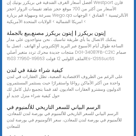
أفضل أسعار الغرف الفندقية في بريكرز بوتيك إن Westport قارن
الأسعار من أكثر من 700 موقع حجز شاهد تقييمات الزوار احجز
بسرعة وسهولة قم بزيارة Wego.qa الآنالرئيسية > الفنادق > الوجهات
> امريكا الشمالية > الولايات المتحدة الأمريكية
إيتون بريكرز | إيتون بريكرز مصنع,بيع بالجملة
يمكنك الاتصال بنا بأي طريقة تناسبك . نحن متواجدون على مدار
الساعة طوال أيام الأسبوع عبر البريد الإلكتروني أو الهاتف . اتصل بنا
منتجات جديدة محرك تردد متغير أصلي DG1-34087FB-C21C صمام
الملف اللولبي 12 فولت 119653-77950 1503Es-12S5Suc5S
كيفية شراء شقة في لندن
على الرغم من الظروف الاقتصادية الصعبة، تظل العقارات في لندن
واحدة من أكثر الأماكن رواجًا واستقرارًا حيث يستثمر المستثمرون
الدوليون ومشترو العقارات العاديون. لقد قمنا بتجميع دليل كامل لك
حول كيفية شراء منزل جديد أو
الرسم البياني للسعر التاريخي للألمنيوم في
الرسم البياني للسعر التاريخي للألمنيوم في بورصة لندن للمعادن،
للألمنيوم في بورصة لندن للمعادن، سعر الألومنيوم في بورصة لندن
للمعادن