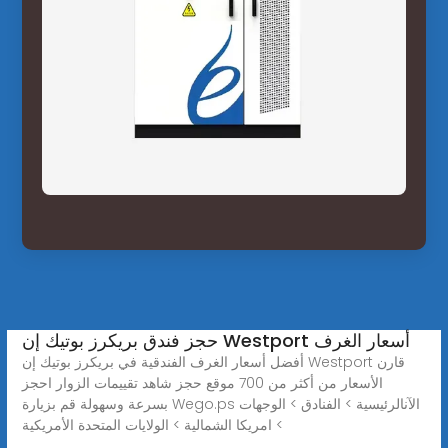
حجز فندق بريكرز بوتيك إن Westport أسعار الغرف
أفضل أسعار الغرف الفندقية في بريكرز بوتيك إن Westport قارن
الأسعار من أكثر من 700 موقع حجز شاهد تقييمات الزوار احجز
بسرعة وسهولة قم بزيارة Wego.ps الآنالرئيسية > الفنادق > الوجهات
> امريكا الشمالية > الولايات المتحدة الأمريكية