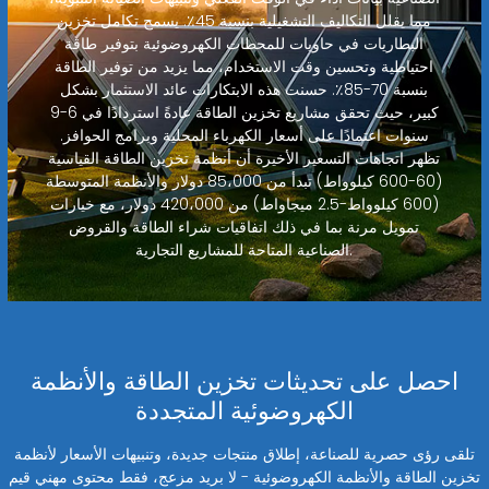
مما يقلل التكاليف التشغيلية بنسبة 45٪. يسمح تكامل تخزين
البطاريات في حاويات للمحطات الكهروضوئية بتوفير طاقة
احتياطية وتحسين وقت الاستخدام، مما يزيد من توفير الطاقة
بنسبة 70-85٪. حسنت هذه الابتكارات عائد الاستثمار بشكل
كبير، حيث تحقق مشاريع تخزين الطاقة عادةً استردادًا في 6-9
سنوات اعتمادًا على أسعار الكهرباء المحلية وبرامج الحوافز.
تظهر اتجاهات التسعير الأخيرة أن أنظمة تخزين الطاقة القياسية
(60-600 كيلوواط) تبدأ من 85،000 دولار والأنظمة المتوسطة
(600 كيلوواط-2.5 ميجاواط) من 420،000 دولار، مع خيارات
تمويل مرنة بما في ذلك اتفاقيات شراء الطاقة والقروض
الصناعية المتاحة للمشاريع التجارية.
احصل على تحديثات تخزين الطاقة والأنظمة
الكهروضوئية المتجددة
تلقى رؤى حصرية للصناعة، إطلاق منتجات جديدة، وتنبيهات الأسعار لأنظمة
تخزين الطاقة والأنظمة الكهروضوئية - لا بريد مزعج، فقط محتوى مهني قيم