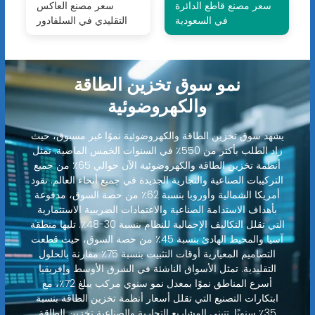
سعر مصنع قاطع الدائرة
سعر مصنع العاكس
في السعودية
التقليدي في السلفادور
نمو سوق تخزين الطاقة
والكهروضوئية
يشهد سوق تخزين الطاقة والكهروضوئية نموًا غير مسبوق، حيث
زاد الطلب بأكثر من 550٪ في السنوات الخمس الماضية. تمثل
أنظمة تخزين الطاقة والكهروضوئية الآن حوالي 65٪ من جميع
التركيبات الصناعية والتجارية الجديدة في جميع أنحاء العالم. تقود
أمريكا الشمالية وأوروبا بنسبة 62٪ من حصة السوق، مدفوعة
بأهداف الاستدامة الصناعية والاعتمادات الضريبية الاستثمارية
التي تقلل التكاليف الإجمالية للنظام بنسبة 30-48٪. تليها منطقة
آسيا والمحيط الهادئ بنسبة 45٪ من حصة السوق، حيث قطعت
التصاميم المعيارية أوقات التثبيت بنسبة 75٪ مقارنة بالحلول
التقليدية. تمثل الأسواق الناشئة في الشرق الأوسط وإفريقيا
أسرع المناطق نموًا بمعدل نمو سنوي مركب يبلغ 72٪، مع
ابتكارات التصنيع التي تقلل أسعار أنظمة تخزين الطاقة بنسبة
35٪ سنويًا. تتبنى المشاريع التجارية والصناعية تخزين الطاقة