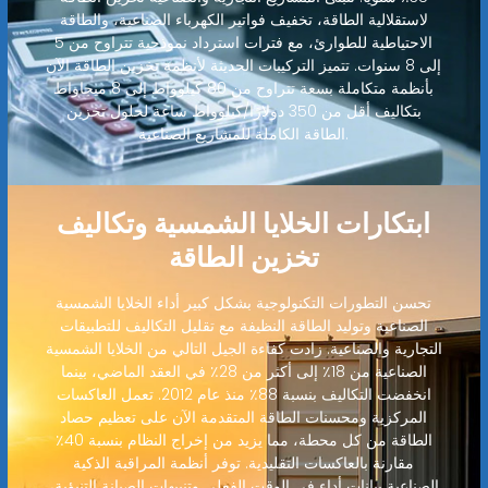
لاستقلالية الطاقة، تخفيف فواتير الكهرباء الصناعية، والطاقة
الاحتياطية للطوارئ، مع فترات استرداد نموذجية تتراوح من 5
إلى 8 سنوات. تتميز التركيبات الحديثة لأنظمة تخزين الطاقة الآن
بأنظمة متكاملة بسعة تتراوح من 80 كيلوواط إلى 8 ميجاواط
بتكاليف أقل من 350 دولارًا/كيلوواط ساعة لحلول تخزين
الطاقة الكاملة للمشاريع الصناعية.
ابتكارات الخلايا الشمسية وتكاليف
تخزين الطاقة
تحسن التطورات التكنولوجية بشكل كبير أداء الخلايا الشمسية
الصناعية وتوليد الطاقة النظيفة مع تقليل التكاليف للتطبيقات
التجارية والصناعية. زادت كفاءة الجيل التالي من الخلايا الشمسية
الصناعية من 18٪ إلى أكثر من 28٪ في العقد الماضي، بينما
انخفضت التكاليف بنسبة 88٪ منذ عام 2012. تعمل العاكسات
المركزية ومحسنات الطاقة المتقدمة الآن على تعظيم حصاد
الطاقة من كل محطة، مما يزيد من إخراج النظام بنسبة 40٪
مقارنة بالعاكسات التقليدية. توفر أنظمة المراقبة الذكية
الصناعية بيانات أداء في الوقت الفعلي وتنبيهات الصيانة التنبؤية،