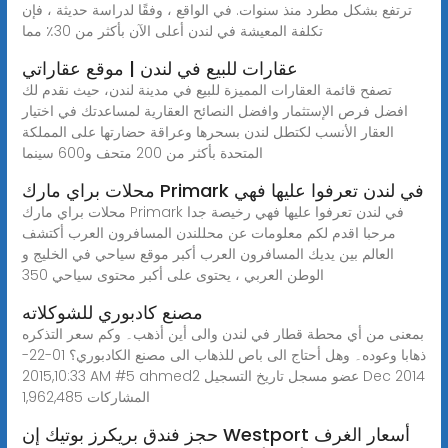
ترتفع بشكل مطرد منذ سنوات. في الواقع ، وفقًا لدراسة حديثة ، فإن
تكلفة المعيشة في لندن أعلى الآن بأكثر من 30٪ مما
عقارات للبيع في لندن | موقع عقاراتي
تصفح قائمة العقارات المميزة للبيع في مدينة لندن، حيث نقدم لك
افضل فرص الإستثمار وافضل النصائح العقارية لمساعدتك في اختيار
العقار الأنسب لكتطل لندن بسحرها وعراقة حضارتها على المملكة
المتحدة بأكثر من 200 متحف و600 سينما
محلات براي مارك Primark في لندن تعرفوا عليها فهي
محلات براي مارك Primark في لندن تعرفوا عليها فهي رخيصة جدا
مرحبا اقدم لكم معلومات عن محللندن المسافرون العرب أكتشف
العالم بين يديك المسافرون العرب أكبر موقع سياحي في الخليج و
الوطن العربي ، يحتوى على أكبر محتوى سياحي 350
مصنع كادبوري للشوكلاته
بمعنى من أي محطة قطار في لندن والى أين أذهب۔ وكم سعر التذكره
ذهابا وعوده۔ وهل أحتاج الى باص للذهاب الى مصنع الكادبوري؟ 01-22-
2015,10:33 AM #5 ahmed2 عضو مسجل تاريخ التسجيل Dec 2014
المشاركات 1,962,485
حجز فندق بريكرز بوتيك إن Westport أسعار الغرف