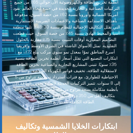
أنظمة تخزين الطاقة والكهروضوئية الآن حوالي 65٪ من جميع
التركيبات الصناعية والتجارية الجديدة في جميع أنحاء العالم. تقود
أمريكا الشمالية وأوروبا بنسبة 62٪ من حصة السوق، مدفوعة
بأهداف الاستدامة الصناعية والاعتمادات الضريبية الاستثمارية
التي تقلل التكاليف الإجمالية للنظام بنسبة 30-48٪. تليها منطقة
آسيا والمحيط الهادئ بنسبة 45٪ من حصة السوق، حيث قطعت
التصاميم المعيارية أوقات التثبيت بنسبة 75٪ مقارنة بالحلول
التقليدية. تمثل الأسواق الناشئة في الشرق الأوسط وإفريقيا
أسرع المناطق نموًا بمعدل نمو سنوي مركب يبلغ 72٪، مع
ابتكارات التصنيع التي تقلل أسعار أنظمة تخزين الطاقة بنسبة
35٪ سنويًا. تتبنى المشاريع التجارية والصناعية تخزين الطاقة
لاستقلالية الطاقة، تخفيف فواتير الكهرباء الصناعية، والطاقة
الاحتياطية للطوارئ، مع فترات استرداد نموذجية تتراوح من 5
إلى 8 سنوات. تتميز التركيبات الحديثة لأنظمة تخزين الطاقة الآن
بأنظمة متكاملة بسعة تتراوح من 80 كيلوواط إلى 8 ميجاواط
بتكاليف أقل من 350 دولارًا/كيلوواط ساعة لحلول تخزين
الطاقة الكاملة للمشاريع الصناعية.
ابتكارات الخلايا الشمسية وتكاليف