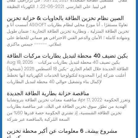
في ليبيا. علي الفارسي. 2021-06-22. 1. الكهرباء النظيفة
الصين نظام تخزين الطاقة بالحاويات & خزانة تخزين
أسست أنا و ASGOFT تعاونًا مستقرًا ، أنا موزع محلي لنظام بطاريات
تخزين الطاقة المنزلية ، وبطارية تخزين الطاقة التجارية ؛ ضمان طويل
وشهادة كاملة ؛ الأمان والدعم الفني الاحترافي هو ضماني للحفاظ على
عملائي. ------ جيمس ماكنزي
بكين تضيف 40 محطة لتبديل بطاريات مركبات الطاقة
Aug 18, 2025 · بكين تضيف 40 محطة لتبديل بطاريات مركبات
الطاقة الجديدة خلال العام الجاري -بكين 18 أغسطس 2025 (شينخوا)
أعلنت شركة إيرا المحدودة لتكنولوجيا الخدمات الكهربائية أنها تخطط
لإكمال بناء وتشغيل حوالي 40 محطة لتبديل البطاريات
مناقصة خزانة بطارية الطاقة الجديدة
مناقصة معدات تخزين الطاقة بتروتشاينا Apr 17, 2022· وتعزز الحكومة
الهندية من تطوّر سوق تخزين الطاقة في البلاد، عبر مناقصة بطاريات
تخزين الطاقة الشمسية، إذ تشتري الحكومة حصة قدرها 60% من
السعة المُركبة بالمناقصة عبر شركة
مشروع بيشة.. 6 معلومات عن أكبر محطة تخزين
كهرباء