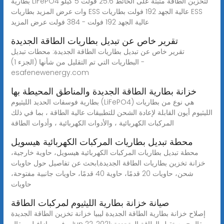
بطارية LiFePO4 لتخزين الطاقة مثبتة على الحائط 25.6 فولت 5 كيلو
وات عرض المزيد بطاريات ESS عالية الجهد 192 فولت بطاريات ESS
عالية الجهد 192 فولت - 384 فولت عرض المزيد
تقرير خاص عن تبديل بطاريات الطاقة الجديدة
تقرير خاص عن تبديل بطاريات الطاقة الجديدة: محطات تبديل
البطاريات التي تم التقليل من شأنها (الجزء 1) -
esafenewenergy.com
خزانة بطارية الطاقة الجديدة والمناطق المحيطة بها
بطارية فوسفات الحديد الليثيوم (LiFePO4) هي نوع من بطاريات
الليثيوم أيون القابلة لإعادة الشحن للتطبيقات عالية الطاقة ، بما في ذلك
المركبات الكهربائية ، والأدوات الكهربائية ، وأدوات الطاقة
محطة تبديل بطاريات المركبات الكهربائية هيسويل
محطة تبديل بطاريات المركبات الكهربائية هيسويل، حاوية خارجية،
خزانة تخزين بطاريات الطاقة الجديدة,ابحث عن تفاصيل حول حاويات
شحن، حاويات 20 قدمًا، حاوية 40 قدمًا، حاويات جانبية مفتوحة،
حاويات
صيانة خزانة بطارية الليثيوم لمركبات الطاقة
إصلاح خزانة بطارية الطاقة الجديدة ليبيا خزانة تخزين الطاقة الجديدة
في برازافيل. مقال . Jun 22, 2021· مقال - مستقبل الطاقة المتجددة