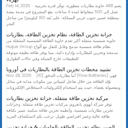
Feb 14, 2025 · يضم 488 حاوية بطاريات متطورة، توفّر قدرة تخزينية
تصل إلى 500 ميغاواط لمدة 4 ساعات. يقع المشروع في مدينة بيشة
بمنطقة عسير جنوب غربي المملكة، على بُعد 160 كيلومترًا من ساحل
البحر
خزانة تخزين الطاقة، نظام تخزين الطاقة، بطاريات
حاوية شمسية متنقلة أكثر تقدم حاوية الطاقة الشمسية المتنقلة من
Huijue Group نظام طاقة شمسية مدمج وقابل للنقل مع ألواح
مدمجة وتخزين للبطاريات وإدارة ذكية، مما يوفر طاقة نظيفة موثوقة
للتطبيقات خارج الشبكة وفي حالات الطوارئ
تشييد محطات تخزين الطاقة بالبطاريات في أوروبا
Nov 28, 2025 · [10] أما بطاريات التدفق (Flow Batteries) فهي
توّلد الطاقة من خلال تفاعل كيميائي بين مكونات مذابة في سائل
ومفصولة بغشاء، حيث يتم استخدام إلكتروليتات لاستخلاص الإلكترونات.
مركبة تخزين طاقة متنقلة، خزانة تخزين بطاريات
توفر شركة آنهوي يانغروي مركبات تخزين طاقة متنقلة، وخزانات
تخزين بطاريات شمسية، وأنظمة تخزين طاقة سكنية. تتميز بكثافة
طاقة عالية وعمر افتراضي طويل. نرحب بكم لاستكشاف المزيد.
الصين نظام تخزين الطاقة بالحاويات & خزانة تخزين