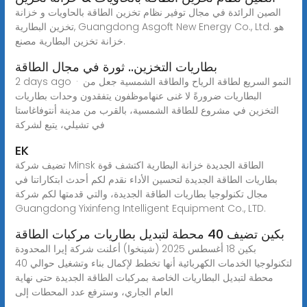
الصين الرائدة في مجال توفير نظام تخزين الطاقة بالحاويات و خزانة
تخزين البطارية, Guangdong Asgoft New Energy Co., Ltd. هو
خزانة تخزين البطارية مصنع.
بطاريات التخزين.. ثورة في مجال الطاقة
2 days ago · النمو السريع لطاقة الرياح والطاقة الشمسية جعل من
البطاريات ضرورةً لا غنى عنهاموظفون يتفقدون وحدات بطاريات
التخزين في مشروع للطاقة الشمسية، بالقرب من مدينة أنتوفاغاستا
في تشيلي، يتبع لشركة
EK
تضيف شركة Minsk الطاقة الجديدة خزانة البطارية اكتشف قوة
بطاريات الطاقة الجديدة لتحسين الأداء نقدم لكم أحدث ابتكاراتنا في
مجال تكنولوجيا بطاريات الطاقة الجديدة، والتي قدمتها لكم شركة
Guangdong Yixinfeng Intelligent Equipment Co., LTD.
بكين تضيف 40 محطة لتبديل بطاريات مركبات الطاقة
بكين 18 أغسطس 2025 (شينخوا) أعلنت شركة إيرا المحدودة
لتكنولوجيا الخدمات الكهربائية أنها تخطط لإكمال بناء وتشغيل حوالي 40
محطة لتبديل البطاريات الخاصة بمركبات الطاقة الجديدة حتى نهاية
العام الجاري، وسترفع عدد المحطات إلى