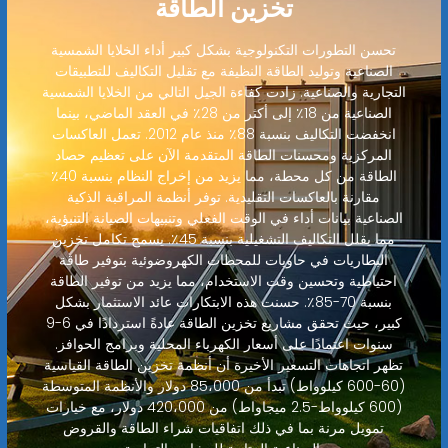
تخزين الطاقة
تحسن التطورات التكنولوجية بشكل كبير أداء الخلايا الشمسية
الصناعية وتوليد الطاقة النظيفة مع تقليل التكاليف للتطبيقات
التجارية والصناعية. زادت كفاءة الجيل التالي من الخلايا الشمسية
الصناعية من 18٪ إلى أكثر من 28٪ في العقد الماضي، بينما
انخفضت التكاليف بنسبة 88٪ منذ عام 2012. تعمل العاكسات
المركزية ومحسنات الطاقة المتقدمة الآن على تعظيم حصاد
الطاقة من كل محطة، مما يزيد من إخراج النظام بنسبة 40٪
مقارنة بالعاكسات التقليدية. توفر أنظمة المراقبة الذكية
الصناعية بيانات أداء في الوقت الفعلي وتنبيهات الصيانة التنبؤية،
مما يقلل التكاليف التشغيلية بنسبة 45٪. يسمح تكامل تخزين
البطاريات في حاويات للمحطات الكهروضوئية بتوفير طاقة
احتياطية وتحسين وقت الاستخدام، مما يزيد من توفير الطاقة
بنسبة 70-85٪. حسنت هذه الابتكارات عائد الاستثمار بشكل
كبير، حيث تحقق مشاريع تخزين الطاقة عادةً استردادًا في 6-9
سنوات اعتمادًا على أسعار الكهرباء المحلية وبرامج الحوافز.
تظهر اتجاهات التسعير الأخيرة أن أنظمة تخزين الطاقة القياسية
(60-600 كيلوواط) تبدأ من 85،000 دولار والأنظمة المتوسطة
(600 كيلوواط-2.5 ميجاواط) من 420،000 دولار، مع خيارات
تمويل مرنة بما في ذلك اتفاقيات شراء الطاقة والقروض