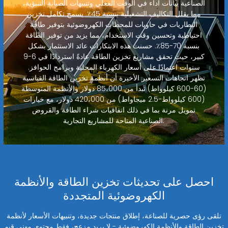
الصناعية بيانات أداء في الوقت الفعلي وتنبيهات الصيانة التنبؤية،
مما يقلل التكاليف التشغيلية بنسبة 45٪. يسمح تكامل تخزين
البطاريات في حاويات للمحطات الكهروضوئية بتوفير طاقة
احتياطية وتحسين وقت الاستخدام، مما يزيد من توفير الطاقة
بنسبة 70-85٪. حسنت هذه الابتكارات عائد الاستثمار بشكل
كبير، حيث تحقق مشاريع تخزين الطاقة عادةً استردادًا في 6-9
سنوات اعتمادًا على أسعار الكهرباء المحلية وبرامج الحوافز.
تظهر اتجاهات التسعير الأخيرة أن أنظمة تخزين الطاقة القياسية
(60-600 كيلوواط) تبدأ من 85،000 دولار والأنظمة المتوسطة
(600 كيلوواط-2.5 ميجاواط) من 420،000 دولار، مع خيارات
تمويل مرنة بما في ذلك اتفاقيات شراء الطاقة والقروض
الصناعية المتاحة للمشاريع التجارية.
احصل على تحديثات تخزين الطاقة والأنظمة
الكهروضوئية المتجددة
تلقى رؤى حصرية للصناعة، إطلاق منتجات جديدة، وتنبيهات الأسعار لأنظمة
تخزين الطاقة والأنظمة الكهروضوئية - لا بريد مزعج، فقط محتوى مهني قيم