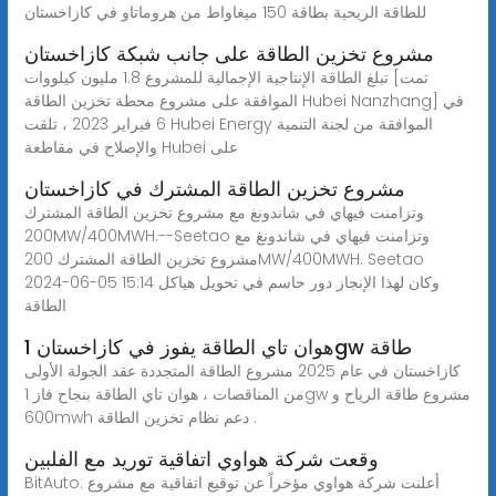
للطاقة الريحية بطاقة 150 ميغاواط من هروماتاو في كازاخستان
مشروع تخزين الطاقة على جانب شبكة كازاخستان
تبلغ الطاقة الإنتاجية الإجمالية للمشروع 1.8 مليون كيلووات [تمت
الموافقة على مشروع محطة تخزين الطاقة Hubei Nanzhang] في
6 فبراير 2023 ، تلقت Hubei Energy الموافقة من لجنة التنمية
والإصلاح في مقاطعة Hubei على
مشروع تخزين الطاقة المشترك في كازاخستان
وتزامنت فيهاي في شاندونغ مع مشروع تخزين الطاقة المشترك
200MW/400MWH.--Seetao وتزامنت فيهاي في شاندونغ مع
مشروع تخزين الطاقة المشترك 200MW/400MWH. Seetao
2024-06-05 15:14 وكان لهذا الإنجاز دور حاسم في تحويل هياكل
الطاقة
هوان تاي الطاقة يفوز في كازاخستان 1gw طاقة
كازاخستان في عام 2025 مشروع الطاقة المتجددة عقد الجولة الأولى
من المناقصات ، هوان تاي الطاقة بنجاح فاز 1gw مشروع طاقة الرياح و
600mwh دعم نظام تخزين الطاقة .
وقعت شركة هواوي اتفاقية توريد مع الفلبين
BitAuto: أعلنت شركة هواوي مؤخراً عن توقيع اتفاقية مع مشروع