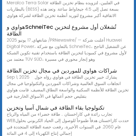
Meralco Terra Solar في الفلبين، لتزويده بنظام تخزين الطاقة
بالبطاريات (BESS) بسعة تصل إلى 4.5 جيجاواط ساعة. وتعد هذه
الاتفاقية أكبر مشروع لتوريد أنظمة تخزين الطاقة لشركة هواوي
هواوي وSchneiTec تُشغلان أول مشروع لتخزين
الطاقة
شانغهاي, 17 يونيو 2025 /PRNewswire/ — أعلنت شركة Huawei
Digital Power، بالتعاون مع شركة SchneiTec، عن التشغيل الناجح
لأول مشروع في كمبوديا لتخزين الطاقة باستخدام تقنية تكوين الشبكة
معتمد من TÜV SÜD، وهو إنجاز محوري في مسيرة
شراكات هواوي للموردين في مجال تخزين الطاقة
Sep 1, 2025 · يشارك خبير تخزين الطاقة في هواوي رؤاه حول
اتجاهات السوق العالمية وشراكات الموردين والتكنولوجيا في مجال
تخزين الطاقة للأنظمة السكنية والواسعة النطاق.المضيف: قامت هواوي
بتقليص حجم أعمالها في الأسواق الخارجية في
تكنولوجيا بقاء الطاقة في شمال آسيا وتخزين
تجارب رائدة في كازاخستان .. طاقة خضراء من المياه والرياح
WEBحددت كازاخستان هدفاً طموحاً للوصول إلى الحياد الكربوني بحلول
عام 2060. في السنوات الأخيرة، رفعت حصة الطاقة المتجددة في
إجمالي إنتاج الكهرباء إلى 4 في المائة