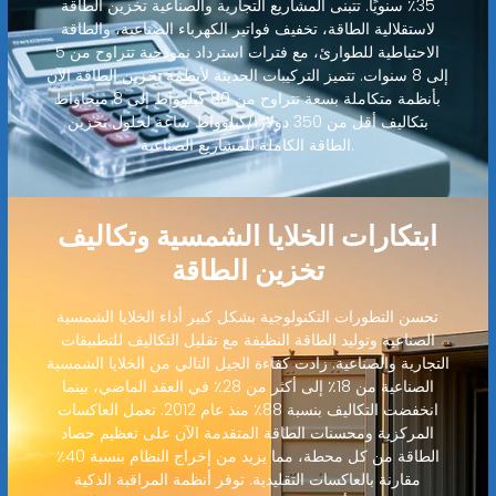
35٪ سنويًا. تتبنى المشاريع التجارية والصناعية تخزين الطاقة
لاستقلالية الطاقة، تخفيف فواتير الكهرباء الصناعية، والطاقة
الاحتياطية للطوارئ، مع فترات استرداد نموذجية تتراوح من 5
إلى 8 سنوات. تتميز التركيبات الحديثة لأنظمة تخزين الطاقة الآن
بأنظمة متكاملة بسعة تتراوح من 80 كيلوواط إلى 8 ميجاواط
بتكاليف أقل من 350 دولارًا/كيلوواط ساعة لحلول تخزين
الطاقة الكاملة للمشاريع الصناعية.
ابتكارات الخلايا الشمسية وتكاليف
تخزين الطاقة
تحسن التطورات التكنولوجية بشكل كبير أداء الخلايا الشمسية
الصناعية وتوليد الطاقة النظيفة مع تقليل التكاليف للتطبيقات
التجارية والصناعية. زادت كفاءة الجيل التالي من الخلايا الشمسية
الصناعية من 18٪ إلى أكثر من 28٪ في العقد الماضي، بينما
انخفضت التكاليف بنسبة 88٪ منذ عام 2012. تعمل العاكسات
المركزية ومحسنات الطاقة المتقدمة الآن على تعظيم حصاد
الطاقة من كل محطة، مما يزيد من إخراج النظام بنسبة 40٪
مقارنة بالعاكسات التقليدية. توفر أنظمة المراقبة الذكية