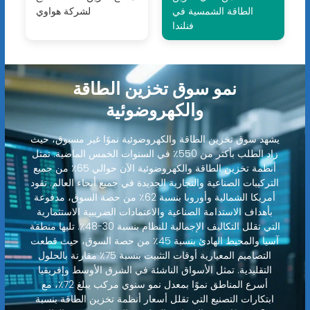
الطاقة الشمسية في
لشركة هواوي
فنلندا
نمو سوق تخزين الطاقة
والكهروضوئية
يشهد سوق تخزين الطاقة والكهروضوئية نموًا غير مسبوق، حيث
زاد الطلب بأكثر من 550٪ في السنوات الخمس الماضية. تمثل
أنظمة تخزين الطاقة والكهروضوئية الآن حوالي 65٪ من جميع
التركيبات الصناعية والتجارية الجديدة في جميع أنحاء العالم. تقود
أمريكا الشمالية وأوروبا بنسبة 62٪ من حصة السوق، مدفوعة
بأهداف الاستدامة الصناعية والاعتمادات الضريبية الاستثمارية
التي تقلل التكاليف الإجمالية للنظام بنسبة 30-48٪. تليها منطقة
آسيا والمحيط الهادئ بنسبة 45٪ من حصة السوق، حيث قطعت
التصاميم المعيارية أوقات التثبيت بنسبة 75٪ مقارنة بالحلول
التقليدية. تمثل الأسواق الناشئة في الشرق الأوسط وإفريقيا
أسرع المناطق نموًا بمعدل نمو سنوي مركب يبلغ 72٪، مع
ابتكارات التصنيع التي تقلل أسعار أنظمة تخزين الطاقة بنسبة