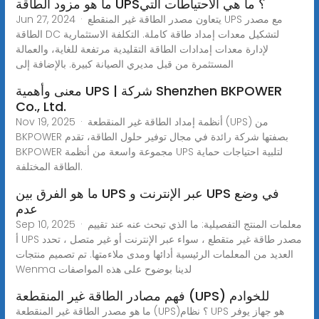
ما هو مزود الطاقة UPS؟ ما هي الاحتياطات التي
Jun 27, 2024 · يتعاون مصدر الطاقة غير المنقطع UPS مع مصدر
الطاقة DC لتشكيل معدات إمداد طاقة كاملة. التكلفة الاستثمارية
لإدارة معدات إمدادات الطاقة التقليدية مرتفعة للغاية، والعمالة
المستثمرة من قبل مديري الصيانة كبيرة. بالإضافة إلى
معنى وأهمية UPS | شركة Shenzhen BKPOWER
Co., Ltd.
Nov 19, 2025 · أنظمة إمداد الطاقة غير المنقطعة (UPS) من
BKPOWER بصفتها شركة رائدة في مجال توفير حلول الطاقة، تقدم
BKPOWER مجموعة واسعة من أنظمة UPS لتلبية احتياجات حماية
الطاقة المختلفة.
ما هو الفرق بين UPS عبر الإنترنت و UPS في وضع
عدم
Sep 10, 2025 · معلمات المنتج التفصيلية: ما الذي تبحث عنه عند تقييم
أ UPS مصدر طاقة غير متقطع ، سواء عبر الإنترنت أو غير متصل ، تحدد
العديد من المعلمات الرئيسية أدائها ومدى ملاءمتها. تم تصميم منتجات
Wenma لدينا بوضوح على هذه المواصفات
فهم مصادر الطاقة غير المنقطعة (UPS) للخوادم
ما هو مصدر الطاقة غير المنقطعة (UPS)؟ نظام UPS هو جهاز يوفر