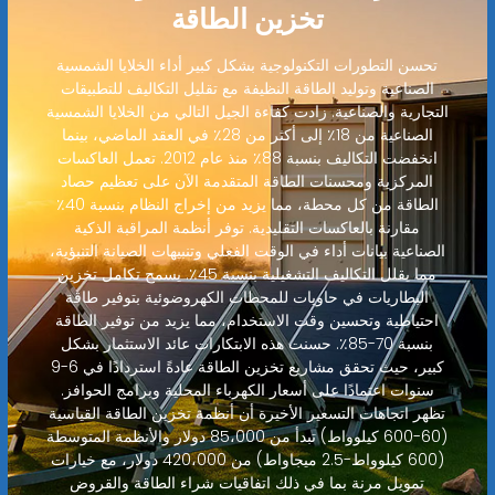
تخزين الطاقة
تحسن التطورات التكنولوجية بشكل كبير أداء الخلايا الشمسية
الصناعية وتوليد الطاقة النظيفة مع تقليل التكاليف للتطبيقات
التجارية والصناعية. زادت كفاءة الجيل التالي من الخلايا الشمسية
الصناعية من 18٪ إلى أكثر من 28٪ في العقد الماضي، بينما
انخفضت التكاليف بنسبة 88٪ منذ عام 2012. تعمل العاكسات
المركزية ومحسنات الطاقة المتقدمة الآن على تعظيم حصاد
الطاقة من كل محطة، مما يزيد من إخراج النظام بنسبة 40٪
مقارنة بالعاكسات التقليدية. توفر أنظمة المراقبة الذكية
الصناعية بيانات أداء في الوقت الفعلي وتنبيهات الصيانة التنبؤية،
مما يقلل التكاليف التشغيلية بنسبة 45٪. يسمح تكامل تخزين
البطاريات في حاويات للمحطات الكهروضوئية بتوفير طاقة
احتياطية وتحسين وقت الاستخدام، مما يزيد من توفير الطاقة
بنسبة 70-85٪. حسنت هذه الابتكارات عائد الاستثمار بشكل
كبير، حيث تحقق مشاريع تخزين الطاقة عادةً استردادًا في 6-9
سنوات اعتمادًا على أسعار الكهرباء المحلية وبرامج الحوافز.
تظهر اتجاهات التسعير الأخيرة أن أنظمة تخزين الطاقة القياسية
(60-600 كيلوواط) تبدأ من 85،000 دولار والأنظمة المتوسطة
(600 كيلوواط-2.5 ميجاواط) من 420،000 دولار، مع خيارات
تمويل مرنة بما في ذلك اتفاقيات شراء الطاقة والقروض