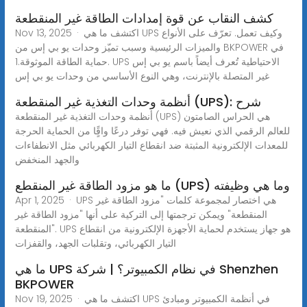
كشف النقاب عن قوة إمدادات الطاقة غير المنقطعة
Nov 13, 2025 · اكتشف ما هي UPS وكيف تعمل. تعرّف على الأنواع
والميزات الرئيسية وسبب تميّز وحدات يو بي إس من BKPOWER في
حماية الطاقة الموثوقة.1. UPS الاحتياطية تُعرف أيضاً باسم يو بي إس
غير المتصلة بالإنترنت، وهي النوع الأساسي من وحدات يو بي إس
أنظمة وحدات التغذية غير المنقطعة (UPS): شرح
أنظمة وحدات التغذية غير المنقطعة (UPS) هي الحراس الصامتون
للعالم الرقمي الذي نعيش فيه. فهي توفر درعًا واقًٍا من الحماية الحرجة
للمعدات الإلكترونية المثبتة ضد انقطاع التيار الكهربائي مثل الانطفاءات
والجهد المنخفض
ما هو مزود الطاقة غير المنقطع (UPS) وما هي وظيفته
Apr 1, 2025 · UPS هي اختصار لمجموعة كلمات "مزود الطاقة غير
المنقطعة" ويمكن ترجمتها إلى التركية على أنها "مزود الطاقة غير
المنقطعة". UPS هو جهاز يستخدم لحماية الأجهزة الإلكترونية من انقطاع
التيار الكهربائي، وتقلبات الجهد، والقفزات
ما هي UPS في نظام الكمبيوتر؟ | شركة Shenzhen
BKPOWER
Nov 19, 2025 · اكتشف ما هي UPS في أنظمة الكمبيوتر ومبادئ