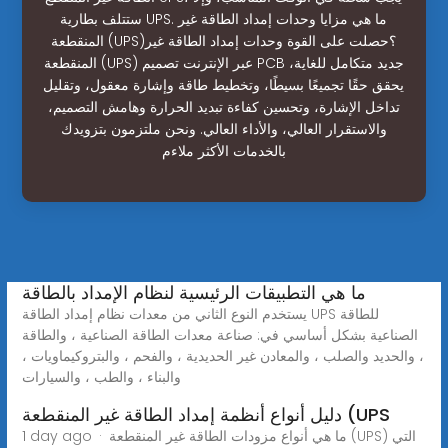
ستتلف بطارية UPS. ما هي مزايا وحدات إمداد الطاقة غير
المنقطعة (UPS)؟حصلت على القوة وحدات إمداد الطاقة غير
المنقطعة (UPS) عبر الإنترنت تصميم PCB جديد متكامل للغاية،
يحقق حقًا تجميعًا بسيطًا، وتخطيط طاقة وإشارة معقول، وتقليل
تداخل الإشارة، وتحسين كفاءة تبديد الحرارة وهامش التصميم،
والاستقرار العالي، والأداء العالي. ونحن ملتزمون بتزويدك
بالخدمات الأكثر ملاءم
ما هي التطبيقات الرئيسية لنظام الإمداد بالطاقة
يستخدم النوع الثاني من معدات نظام إمداد الطاقة UPS للطاقة
الصناعية بشكل أساسي في: صناعة معدات الطاقة الصناعية ، والطاقة
، والحديد والصلب ، والمعادن غير الحديدية ، والفحم ، والبتروكيماويات ،
والبناء ، والطب ، والسيارات
دليل أنواع أنظمة إمداد الطاقة غير المنقطعة (UPS
1 day ago · ما هي أنواع مزودات الطاقة غير المنقطعة (UPS) التي