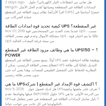
2 days ago · هل تعاني من انقطاعات التيار الكهربائي؟ حلول
Mingch لإمدادات الطاقة غير المنقطعة وصيانتها تُقدم الحل الأمثل.
اقرأ الآن!يُعدّ نظام تزويد الطاقة غير المنقطع (UPS) عنصرًا أساسيًا في
حماية الشركات من
كيفية تحديد قوة امدادات الطاقة UPS غير المنقطعة؟
Nov 07, 2019 عندما يحدد العديد من المستخدمين قوة UpS ، بسبب
مشكلة الأموال وعدم فهم مصدر الطاقة UpS ، غالبًا ما يتم اختيار قوة
UpS من سعة غرفة المعدات الحالية.
ما هي وظائف مزود الطاقة غير المنقطع UPS؟ – 150
POWER
أولاً، يتمتع مصدر الطاقة غير المنقطع UPS بوظيفة طاقة احتياطية. فعند
انقطاع مصدر الطاقة الرئيسي، يمكن لـ UPS التبديل تلقائيًا إلى طاقة
البطارية للحفاظ على التشغيل الطبيعي للمعدات. وهذا يعني أنه حتى
بدون مصدر طاقة رئيسي
ما هي UPS؟ اكتشف قوة الإمداد غير المنقطع | شركة
Nov 5, 2025 · هل لديك فضول حول UPS؟ تعرف على ماهيتها وكيفية
عملها وفوائدها. تقدم BKPOWER حلول UPS من الدرجة الأولى: ما هي
UPS؟ دليل شامل لإمدادات الطاقة غير المنقطعة في عصر تتغلغل فيه
التكنولوجيا في كل جانب من جوانب حياتنا،