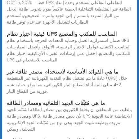
Oct 15, 2025 · خط UPS التفاعلي التفاعلي تستخدم وحدة إمداد
الطاقة غير المتقطعة التفاعلية الخطية عاكساً يقوم بتحويل طاقة الدخل
من التيار المتردد باستمرار إلى الجهد والتردد الصحيحين. تُستخدم
البطاريات لتشغيل الأجهزة عند عدم توفر طاقة
كيفية اختيار نظام UPS المناسب للمكتب والمصنع
ضمان استمرارية العمل وحماية المعدات الحرجة باستخدام نظام UPS
المناسب. اكتشف عوامل الاختيار الرئيسية، الأنواع، وأفضل الممارسات
للمكاتب والمصانع. احصل على إرشادات الخبراء الآن.كيفية اختيار نظام
UPS المناسب للاستخدام في
ما هي الفوائد الأساسية لاستخدام مصدر طاقة غير
عادةً ما يتم تشغيل نظام التغذية الكهربائية غير المنقطعة (UPS) خلال
2-4 مللي ثانية أثناء انقطاع التيار الكهربائي، مما يوفر حماية شبه
فورية من انقطاع التيار.
ما هي مُثبِّتات الجهد التلقائية ومصادر الطاقة
بالطبع، من المنطقي أن يخلط الكثيرون بين مصادر الطاقة المُثبّتة للجهد
ومصادر طاقة UPS، لأن بعض مصادر طاقة UPS الاحتياطية عالية الجودة
مزودة بوظيفة تثبيت الجهد. وهي نوع من مُثبّتات الجهد الإلكترونية
التبديلية، ويمكن