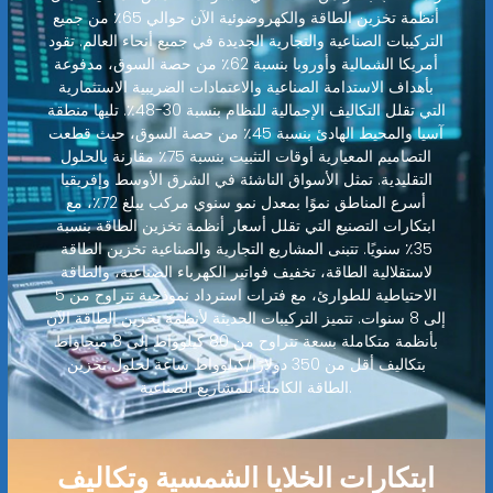
أنظمة تخزين الطاقة والكهروضوئية الآن حوالي 65٪ من جميع
التركيبات الصناعية والتجارية الجديدة في جميع أنحاء العالم. تقود
أمريكا الشمالية وأوروبا بنسبة 62٪ من حصة السوق، مدفوعة
بأهداف الاستدامة الصناعية والاعتمادات الضريبية الاستثمارية
التي تقلل التكاليف الإجمالية للنظام بنسبة 30-48٪. تليها منطقة
آسيا والمحيط الهادئ بنسبة 45٪ من حصة السوق، حيث قطعت
التصاميم المعيارية أوقات التثبيت بنسبة 75٪ مقارنة بالحلول
التقليدية. تمثل الأسواق الناشئة في الشرق الأوسط وإفريقيا
أسرع المناطق نموًا بمعدل نمو سنوي مركب يبلغ 72٪، مع
ابتكارات التصنيع التي تقلل أسعار أنظمة تخزين الطاقة بنسبة
35٪ سنويًا. تتبنى المشاريع التجارية والصناعية تخزين الطاقة
لاستقلالية الطاقة، تخفيف فواتير الكهرباء الصناعية، والطاقة
الاحتياطية للطوارئ، مع فترات استرداد نموذجية تتراوح من 5
إلى 8 سنوات. تتميز التركيبات الحديثة لأنظمة تخزين الطاقة الآن
بأنظمة متكاملة بسعة تتراوح من 80 كيلوواط إلى 8 ميجاواط
بتكاليف أقل من 350 دولارًا/كيلوواط ساعة لحلول تخزين
الطاقة الكاملة للمشاريع الصناعية.
ابتكارات الخلايا الشمسية وتكاليف