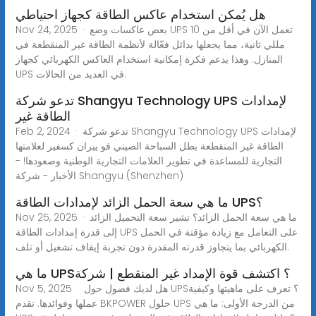
هل يُمكن استخدام عاكس الطاقة كجهاز احتياطي
Nov 24, 2025 · بعض عاكسات وضع UPS تعمل الآن في أقل من 10
مللي ثانية، مما يجعلها بدائل فعّالة لأنظمة الطاقة غير المنقطعة في
المنازل. وهذا يدعم فكرة إمكانية استخدام العاكس الكهربائي كجهاز
UPS في العديد من الحالات.
تدعو شركة Shangyu Technology UPS لإمدادات
الطاقة غير
Feb 2, 2024 · تدعو شركة Shangyu Technology UPS لإمدادات
الطاقة غير المنقطعة بطل السباحة الصيني فو ييران كسفير لعلامتها
التجارية للمساعدة في تطوير العلامات التجارية الوطنية وصعودها! -
الأخبار - شركة Shangyu (Shenzhen)
ما هي سعة الحمل الزائد لإمدادات الطاقة UPS؟
Nov 25, 2025 · ما هي سعة الحمل الزائد؟ تشير سعة التحميل الزائد
إلى قدرة إمدادات الطاقة UPS على التعامل مع زيادة مؤقتة في الحمل
الكهربائي بما يتجاوز قدرته المقدرة دون تجربة إيقاف تشغيل أو تلف.
ما هي UPS؟ اكتشف قوة الإمداد غير المنقطع | شركة
Nov 5, 2025 · هل لديك فضول حول UPS؟ تعرف على ماهيتها وكيفية
عملها وفوائدها. تقدم BKPOWER حلول UPS من الدرجة الأولى: ما هي