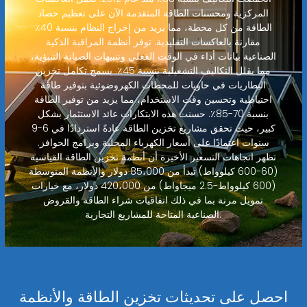
المركزية ومحسنات الطاقة المتقدمة الآن على تعظيم حصاد
الطاقة من كل محطة، مما يزيد من إخراج النظام بنسبة 40٪
مقارنة بالعاكسات التقليدية. توفر أنظمة المراقبة الذكية
الصناعية بيانات أداء في الوقت الفعلي وتنبيهات الصيانة التنبؤية،
مما يقلل التكاليف التشغيلية بنسبة 45٪. يسمح تكامل تخزين
البطاريات في حاويات للمحطات الكهروضوئية بتوفير طاقة
احتياطية وتحسين وقت الاستخدام، مما يزيد من توفير الطاقة
بنسبة 70-85٪. حسنت هذه الابتكارات عائد الاستثمار بشكل
كبير، حيث تحقق مشاريع تخزين الطاقة عادةً استردادًا في 6-9
سنوات اعتمادًا على أسعار الكهرباء المحلية وبرامج الحوافز.
تظهر اتجاهات التسعير الأخيرة أن أنظمة تخزين الطاقة القياسية
(60-600 كيلوواط) تبدأ من 85،000 دولار والأنظمة المتوسطة
(600 كيلوواط-2.5 ميجاواط) من 420،000 دولار، مع خيارات
تمويل مرنة بما في ذلك اتفاقيات شراء الطاقة والقروض
الصناعية المتاحة للمشاريع التجارية.
احصل على تحديثات تخزين الطاقة والأنظمة