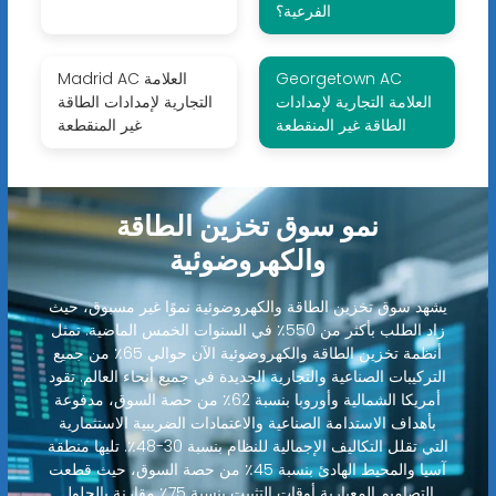
الفرعية؟
Georgetown AC
Madrid AC العلامة
العلامة التجارية لإمدادات
التجارية لإمدادات الطاقة
الطاقة غير المنقطعة
غير المنقطعة
نمو سوق تخزين الطاقة
والكهروضوئية
يشهد سوق تخزين الطاقة والكهروضوئية نموًا غير مسبوق، حيث
زاد الطلب بأكثر من 550٪ في السنوات الخمس الماضية. تمثل
أنظمة تخزين الطاقة والكهروضوئية الآن حوالي 65٪ من جميع
التركيبات الصناعية والتجارية الجديدة في جميع أنحاء العالم. تقود
أمريكا الشمالية وأوروبا بنسبة 62٪ من حصة السوق، مدفوعة
بأهداف الاستدامة الصناعية والاعتمادات الضريبية الاستثمارية
التي تقلل التكاليف الإجمالية للنظام بنسبة 30-48٪. تليها منطقة
آسيا والمحيط الهادئ بنسبة 45٪ من حصة السوق، حيث قطعت
التصاميم المعيارية أوقات التثبيت بنسبة 75٪ مقارنة بالحلول