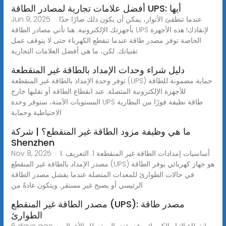
أفضل علامات تجارية لمصادر الطاقة UPS: أيها
Jun 9, 2025 · عندما تنطفئ الأنوار، يمكن أن يكون ذلك ضارًا جدًا
بأجهزتك الإلكترونية. هنا تأتي مصادر الطاقة UPS لإنقاذك! هذه الأجهزة
الخاصة توفر مصدر طاقة عندما تنقطع الكهرباء حتى لا يتوقف عمل
تقنياتك. لكن، ما هي أفضل العلامات التجارية
دليل شراء وحدات الإمداد بالطاقة غير المنقطعة
توفر وحدة الإمداد بالطاقة غير المنقطعة (UPS) حماية مضمونة للطاقة
للأجهزة الإلكترونية المتصلة. عند انقطاع الطاقة أو تقلبها خارج
المستويات الآمنة، ستوفر وحدة UPS طاقة نظيفة فورًا من البطارية
الاحتياطية وحماية
ما هي وظيفة مزود الطاقة غير المنقطع؟ | شركة
Shenzhen
Nov 8, 2025 · Ⅰ. أساسيات إمدادات الطاقة غير المنقطعة 1. التعريف
مصدر الإمداد بالطاقة غير المنقطع (UPS) هو جهاز كهربائي يوفر الطاقة
في حالات الطوارئ للمعدات المتصلة عندما يفشل مصدر الطاقة
الرئيسي أو يصبح غير مستقر. ويتكون عادةً من
مصدر الطاقة غير المنقطع (UPS): مصدر طاقة
الطوارئ
6 days ago · انقطاع التيار الكهربائي قد يؤدي إلى تعطل الأعمال.