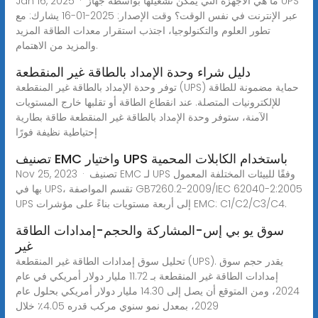
Jan 16, 2025 · ما هي الأجهزة التي يمكن تشغيلها بواسطة جهاز UPS
عبر الإنترنت في نفس الوقت؟ وقت الإصدار: 2025-01-16 يشارك: مع
تطور العلوم والتكنولوجيا، اجتذب استقرار معدات الطاقة المزيد
والمزيد من الاهتمام.
دليل شراء وحدة الإمداد بالطاقة غير المنقطعة
توفر وحدة الإمداد بالطاقة غير المنقطعة (UPS) حماية مضمونة للطاقة
للإلكترونيات المتصلة. عند انقطاع الطاقة أو تقلبها خارج المستويات
الآمنة، ستوفر وحدة الإمداد بالطاقة غير المنقطعة طاقة بطارية
إحتياطية نظيفة فورًا
تصنيف EMC واختيار UPS باستخدام الكابلات المحمية
Nov 25, 2023 · تصنيف EMC لـ UPS وفقًا للبيئات المختلفة المعمول
بها في UPS، تقسم المواصفة GB7260.2-2009/IEC 62040-2:2005
UPS إلى أربعة مستويات بناءً على مؤشرات EMC: C1/C2/C3/C4.
سوق يو بي إس-المشاركة والحجم-إمدادات الطاقة
غير
تحليل سوق إمدادات الطاقة غير المنقطعة (UPS). يقدر حجم سوق
إمدادات الطاقة غير المنقطعة بـ 11.72 مليار دولار أمريكي في عام
2024، ومن المتوقع أن يصل إلى 14.30 مليار دولار أمريكي بحلول عام
2029، بمعدل نمو سنوي مركب قدره 4.05٪ خلال