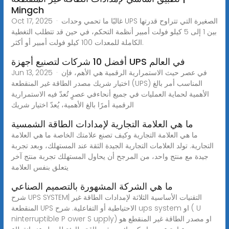
Mingch
Oct 17, 2025 · غالبًا ما تحمي وحدات UPS الصغيرة التي تتراوح قدرتها
بين 1 إلى 5 كيلو فولت أمبير أنظمة التحكم، في حين قد تتطلب التغطية
الكاملة للمعدات 100 كيلو فولت أمبير أو أكثر.
أفضل 10 شركات لتصنيع أجهزة UPS في العالم
Jun 13, 2025 · في عصر حيث الاستمرارية الرقمية هي الأهم، فإن
اختيار شريك مصدر الطاقة غير المنقطعة (UPS) المناسب أمر بالغ
الأهمية لحماية العمليات في جميع أنحاءفي عصرٍ تُعدّ فيه الاستمرارية
الرقمية أمرًا بالغ الأهمية، يُعدّ اختيار شريك
ما هي العلامة التجارية لإمدادات الطاقة الشمسية
ما هي العلامة التجارية وكيف تصنع علامتك الخاصة ما هي العلامة
التجارية. تولد العلامات التجارية الجيدة الثقة عند المستهلك، وبعد تجربة
جيدة مع منتج واحد، من المرجح أن يحاول المستهلك تجربة منتج آخر
يتعلق بنفس العلامة
ما هي الشركة المشهورة بالتصميم الصناعي
شرح UPS SYSTEM| التقنيات الأساسية الثلاثة لإمدادات الطاقة غير
المنقطعة UPS الاحتياطية أو التفاعلية. شرح ups system او ( U
ninterruptible P ower S upply) او مصدر الطاقة غير المنقطع هو