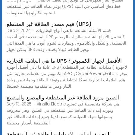
يوفر نظام الطاقة غير المنقطعة (UPS) خط دفاع أساسي في البنية
التحتية لتكنولوجيا المعلومات.
فهم مصدر الطاقة غير المنقطع (UPS)
Dec 3, 2024 · قسم الأسئلة الشائعة ما هي أنواع البطاريات
المستخدمة في أنظمة UPS؟ تشمل الأنواع الشائعة بطاريات الرصاص
الحمضية، والنيكل والكادميوم، وبطاريات ليثيوم أيون. ما هي المدة التي
يمكن لجهاز UPS توفير الطاقة فيها؟ يختلف وقت
ما هي العلامة التجارية UPS الأفضل لجهاز الكمبيوتر؟
عادةً ما تأتي أفضل أجهزة UPS (إمدادات الطاقة غير المنقطعة) لأجهزة
الكمبيوتر من علامات تجارية مثل APC وCyberPower وEaton. توفر
هذه العلامات التجارية نسخًا احتياطية موثوقة للطاقة وحماية من زيادة
التيار وميزات متقدمة مصممة خصيصًا
الصين مزود الطاقة غير المنقطعة والمصنع والمصنع
Sep 13, 2025 · Xinsilu Electric هي شركة متخصصة في تصنيع
وتوريد إمدادات الطاقة غير المنقطعة في الصين، وهي معروفة
بمنتجاتها سهلة الصيانة. كمصنع، لدينا جميع إمدادات الطاقة غير
المنقطعة بأسعار مخفضة.
تطبيق أساسي لإمدادات الطاقة غير المنقطعة |