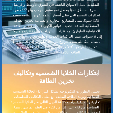
التقليدية. تمثل الأسواق الناشئة في الشرق الأوسط وإفريقيا
أسرع المناطق نموًا بمعدل نمو سنوي مركب يبلغ 72٪، مع
ابتكارات التصنيع التي تقلل أسعار أنظمة تخزين الطاقة بنسبة
35٪ سنويًا. تتبنى المشاريع التجارية والصناعية تخزين الطاقة
لاستقلالية الطاقة، تخفيف فواتير الكهرباء الصناعية، والطاقة
الاحتياطية للطوارئ، مع فترات استرداد نموذجية تتراوح من 5
إلى 8 سنوات. تتميز التركيبات الحديثة لأنظمة تخزين الطاقة الآن
بأنظمة متكاملة بسعة تتراوح من 80 كيلوواط إلى 8 ميجاواط
بتكاليف أقل من 350 دولارًا/كيلوواط ساعة لحلول تخزين
الطاقة الكاملة للمشاريع الصناعية.
ابتكارات الخلايا الشمسية وتكاليف
تخزين الطاقة
تحسن التطورات التكنولوجية بشكل كبير أداء الخلايا الشمسية
الصناعية وتوليد الطاقة النظيفة مع تقليل التكاليف للتطبيقات
التجارية والصناعية. زادت كفاءة الجيل التالي من الخلايا الشمسية
الصناعية من 18٪ إلى أكثر من 28٪ في العقد الماضي، بينما
انخفضت التكاليف بنسبة 88٪ منذ عام 2012. تعمل العاكسات