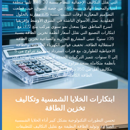
التي تقلل التكاليف الإجمالية للنظام بنسبة 30-48٪. تليها منطقة
آسيا والمحيط الهادئ بنسبة 45٪ من حصة السوق، حيث قطعت
التصاميم المعيارية أوقات التثبيت بنسبة 75٪ مقارنة بالحلول
التقليدية. تمثل الأسواق الناشئة في الشرق الأوسط وإفريقيا
أسرع المناطق نموًا بمعدل نمو سنوي مركب يبلغ 72٪، مع
ابتكارات التصنيع التي تقلل أسعار أنظمة تخزين الطاقة بنسبة
35٪ سنويًا. تتبنى المشاريع التجارية والصناعية تخزين الطاقة
لاستقلالية الطاقة، تخفيف فواتير الكهرباء الصناعية، والطاقة
الاحتياطية للطوارئ، مع فترات استرداد نموذجية تتراوح من 5
إلى 8 سنوات. تتميز التركيبات الحديثة لأنظمة تخزين الطاقة الآن
بأنظمة متكاملة بسعة تتراوح من 80 كيلوواط إلى 8 ميجاواط
بتكاليف أقل من 350 دولارًا/كيلوواط ساعة لحلول تخزين
الطاقة الكاملة للمشاريع الصناعية.
ابتكارات الخلايا الشمسية وتكاليف
تخزين الطاقة
تحسن التطورات التكنولوجية بشكل كبير أداء الخلايا الشمسية
الصناعية وتوليد الطاقة النظيفة مع تقليل التكاليف للتطبيقات