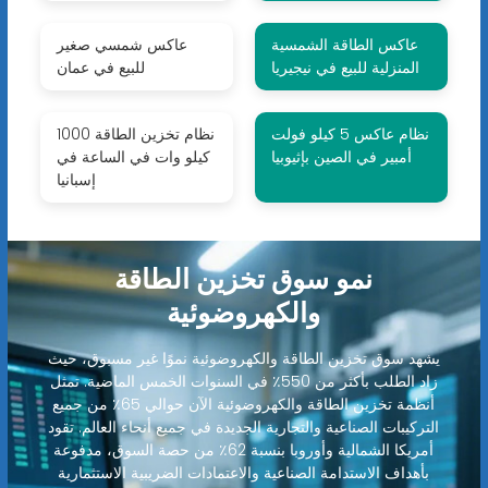
عاكس الطاقة الشمسية
عاكس شمسي صغير
المنزلية للبيع في نيجيريا
للبيع في عمان
نظام عاكس 5 كيلو فولت
نظام تخزين الطاقة 1000
أمبير في الصين بإثيوبيا
كيلو وات في الساعة في
إسبانيا
نمو سوق تخزين الطاقة
والكهروضوئية
يشهد سوق تخزين الطاقة والكهروضوئية نموًا غير مسبوق، حيث
زاد الطلب بأكثر من 550٪ في السنوات الخمس الماضية. تمثل
أنظمة تخزين الطاقة والكهروضوئية الآن حوالي 65٪ من جميع
التركيبات الصناعية والتجارية الجديدة في جميع أنحاء العالم. تقود
أمريكا الشمالية وأوروبا بنسبة 62٪ من حصة السوق، مدفوعة
بأهداف الاستدامة الصناعية والاعتمادات الضريبية الاستثمارية