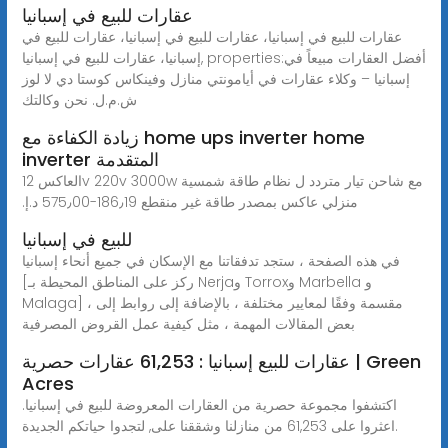
عقارات للبيع في إسبانيا
عقارات للبيع في إسبانيا، عقارات للبيع في إسبانيا، عقارات للبيع في
إسبانيا، عقارات للبيع في إسبانيا, properties:أفضل العقارات مبيعاً في
إسبانيا – وكلاء عقارات في أيامونتي منازل وفينكاس كوستا دي لا لوز
ش.م.ل. نحن وكالتك
زيادة الكفاءة مع home ups inverter home
inverter المتقدمة
العاكس 12v 220v 3000w مع شاحن تيار متردد ل نظام طاقة شمسية
منزلي عاكس بمصدر طاقة غير منقطع 186٫19-‏575٫00 د.إ.‏
للبيع في إسبانيا
في هذه الصفحة ، ستجد تدفقاتنا مع الإسكان في جميع أنحاء إسبانيا
[ركز على المناطق المحيطة بـ Nerjaو Torroxو Marbella و
Malaga] ، مقسمة وفقًا لمعايير مختلفة ، بالإضافة إلى روابط إلى
بعض المقالات المهمة ، مثل كيفية عمل القروض المصرفية
عقارات للبيع إسبانيا : 61,253 عقارات حصرية | Green
Acres
اكتشفوا مجموعة حصرية من العقارات المعروضة للبيع في إسبانيا.
اعثروا على 61,253 من منازلنا وشققنا على, لتجدوا حياتكم الجديدة.