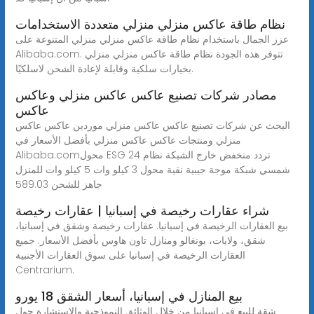
نظام طاقة عاكس منزلي منزلي متعددة الاستخدامات
عزز الجمال باستخدام نظام طاقة عاكس منزلي منزلي المتنوعة على
Alibaba.com. تتوفر هذه الجودة نظام طاقة عاكس منزلي منزلي
بخيارات سلكية وقابلة لإعادة الشحن لاسلكيًا.
مصادر شركات تصنيع عاكس عاكس منزلي وعاكس
عاكس
البحث عن شركات تصنيع عاكس عاكس منزلي موردين عاكس عاكس
منزلي ومنتجات عاكس عاكس منزلي بأفضل الأسعار في
Alibaba.comمحول ESG 24 تردد منخفض خارج الشبكة نظام
شمسي شبكة موجة جيبية نقية محول 3 كيلو وات 5 كيلو وات للمنزل
جاهز للشحن ‏589.03
شراء عقارات رخيصة في إسبانيا | عقارات رخيصة
بيع العقارات الرخيصة في إسبانيا. عقارات رخيصة وشقق في إسبانيا،
شقق، ولايات، بونغالو ومنازل تاون هاوس بأفضل الأسعار. جميع
العقارات الرخيصة في إسبانيا على سوق العقارات الأجنبية
Centrarium.
بيع المنازل في إسبانيا، أسعار الشقق 18 يورو
شقة للبيع في إسبانيا من خلال الوثائق النموذجية والاستشارة حول