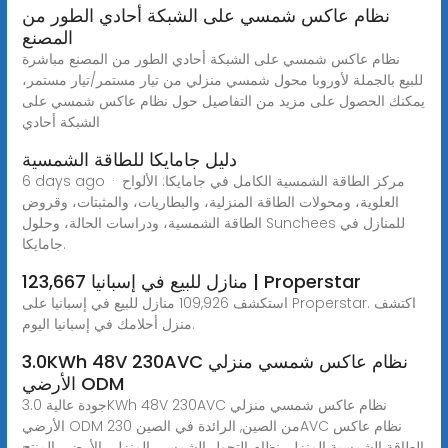
نظام عاكس شمسي على الشبكة أحادي الطور من
المصنع
نظام عاكس شمسي على الشبكة أحادي الطور من المصنع مباشرة
للبيع بالجملة لأوروبا محول شمسي منزلي من تيار مستمر/تيار مستمر،
يمكنك الحصول على مزيد من التفاصيل حول نظام عاكس شمسي على
الشبكة أحادي
دليل جامايكا للطاقة الشمسية
6 days ago · مركز الطاقة الشمسية الكامل في جامايكا: الألواح
العلوية، ومحولات الطاقة المنزلية، والبطاريات، والمثبتات، وقروض
الطاقة الشمسية، ودراسات الحالة، وحلول Sunchees للمنازل في
جامايكا.
123,667 منازل للبيع في إسبانيا | Properstar
استكشف 109,926 منازل للبيع في إسبانيا على Properstar. اكتشف
منزل أحلامك في إسبانيا اليوم.
3.0KWh 48V 230AVC نظام عاكس شمسي منزلي
الأرضي ODM
جودة عالية 3.0KWh 48V 230AVC نظام عاكس شمسي منزلي
الأرضي ODM من الصين, الرائدة في الصين 230AVC نظام عاكس
الطاقة الشمسية المنزلي,نظام التحول الشمسي المنزلي الأرضي المنتج,