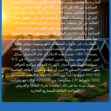
التجارية والصناعية. زادت كفاءة الجيل التالي من الخلايا الشمسية
الصناعية من 18٪ إلى أكثر من 28٪ في العقد الماضي، بينما
انخفضت التكاليف بنسبة 88٪ منذ عام 2012. تعمل العاكسات
المركزية ومحسنات الطاقة المتقدمة الآن على تعظيم حصاد
الطاقة من كل محطة، مما يزيد من إخراج النظام بنسبة 40٪
مقارنة بالعاكسات التقليدية. توفر أنظمة المراقبة الذكية
الصناعية بيانات أداء في الوقت الفعلي وتنبيهات الصيانة التنبؤية،
مما يقلل التكاليف التشغيلية بنسبة 45٪. يسمح تكامل تخزين
البطاريات في حاويات للمحطات الكهروضوئية بتوفير طاقة
احتياطية وتحسين وقت الاستخدام، مما يزيد من توفير الطاقة
بنسبة 70-85٪. حسنت هذه الابتكارات عائد الاستثمار بشكل
كبير، حيث تحقق مشاريع تخزين الطاقة عادةً استردادًا في 6-9
سنوات اعتمادًا على أسعار الكهرباء المحلية وبرامج الحوافز.
تظهر اتجاهات التسعير الأخيرة أن أنظمة تخزين الطاقة القياسية
(60-600 كيلوواط) تبدأ من 85،000 دولار والأنظمة المتوسطة
(600 كيلوواط-2.5 ميجاواط) من 420،000 دولار، مع خيارات
تمويل مرنة بما في ذلك اتفاقيات شراء الطاقة والقروض
الصناعية المتاحة للمشاريع التجارية.