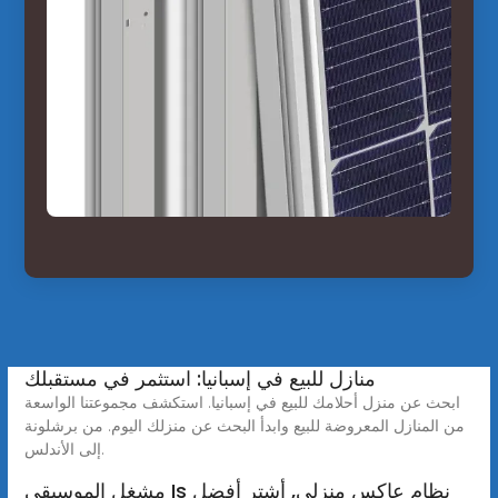
منازل للبيع في إسبانيا: استثمر في مستقبلك
ابحث عن منزل أحلامك للبيع في إسبانيا. استكشف مجموعتنا الواسعة
من المنازل المعروضة للبيع وابدأ البحث عن منزلك اليوم. من برشلونة
إلى الأندلس.
مشغل الموسيقى Is نظام عاكس منزلي, أشترِ أفضل