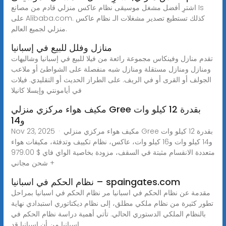
اشترِ أفضل مشغل موسيقى نظام عاكس منزلي قادم من مصانع Is
على Alibaba.com. كذلك تستطيع تصدير مشغلات الـ نظام عاكس
منزلي لجميع العالم.
منازل وفلل للبيع في إسبانيا
تقدم منازل وفينكاس مجموعة رائعة من فيلا للبيع في إسبانيا وشاليهات
ومنازل ومنازل مستقلة ومنازل شبه منفصلة على الشواطئ أو ملاعب
الجولف أو القرى أو في الريف. على الطراز الحديث أو التقليدي. فيلات
في أيامونتي وإيسلا كانيلا
مكيف هواء مركزي منزلي Gree بقدرة 12 كيلو وات
و14
Nov 23, 2025 · مكيف هواء مركزي منزلي Gree بقدرة 12 كيلو وات
و14 كيلو وات و16 كيلو وات، عاكس، نظام تكييف وتدفئة، مكيفات هواء
متعددة الانقسام مثبتة في السقف، مزودة بخاصية الواي فاي $ 979.00
+ شحن مجاني
نظام الحكم في اسبانيا – spaingates.com
مقدمة عن نظام الحكم في اسبانيا مر نظام الحكم في اسبانيا بمراحل
تطور كثيرة من نظام ملكي مطلق، إلى نظام ديكتاتوري استبدادي نهاية
بالنظام الملكي الدستوري الحالي. تأتي أهمية دراسة نظام الحكم في
اسبانيا من أن إسبانيا قد