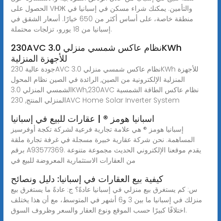
الحصول على VНЖ والتأمين. يمكنك شراء مسكن في إسبانيا في
منطقة خاصة، على أساس أكثر من 650 خيارًا. أسعار الشقق في
إسبانيا من 18 يورو، تزلجات محتملة.
230AVC نظام عاكس شمسي منزلي 3.0KWh
للأجهزة المنزلية
جودة عالية 230AVC نظام عاكس شمسي منزلي 3.0KWh للأجهزة
المنزلية الإلكترونية من الصين, الرائدة في الصين نظام المحول
الشمسي المنزلي 3.0KWh,230AVC نظام عاكس الطاقة الشمسية
المنزلي المنتج, 230AVC Home Solar Inverter System
اسبانيا هومز ® | عقارات للبيع في إسبانيا
إسبانيا هومز ® هي علامة تجارية فرعية لشركة تكجة أوفرسيز
المساهمة. نحن شركة عقارية خبيرة مسجلة في غرفة تجارة ملقة
برقم A93577369. يقدم موقعنا الإلكتروني الحديث مجموعة متنوعة
من العقارات الاستثمارية المعروضة للبيع في
كيفية بيع العقارات في إسبانيا: دليل ونصائح
س: كم يستغرق بيع منزلي في إسبانيا عادةً؟ ج: عادةً ما يستغرق بيع
منزلك في إسبانيا ما بين 3 و6 أشهر في المتوسط، مع أن هذا يختلف
اختلافًا كبيرًا حسب الموقع ونوع العقار والسعر وظروف السوق.