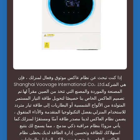
إذا كنت تبحث عن نظام عاكس موثوق وفعال لمنزلك ، فإن
Shanghai Voovage International Co، .Ltd.هي الشركة
المصنعة والموردة والمصنع التي تتخذ من الصين مقراً لها.تم
تصميم العاكس الخاص بنا خصيصًا لتحويل طاقة التيار المستمر
المتولدة من الألواح الشمسية أو البطاريات إلى طاقة تيار متردد
للاستخدام المنزلي.بفضل التكنولوجيا المتقدمة والأداء المتفوق ،
يضمن نظام العاكس لدينا مصدر طاقة آمنًا ومستقرًا لمنزلك.كما
يأتي مزودًا بنظام مراقبة ذكي مدمج ، مما يسمح لك بتتبع
استهلاكك للطاقة وتحسين إدارة الطاقة لديك.يحظى نظام
العاكس الخاص بنا بشعبية بين مالكي المنازل والمقاولين