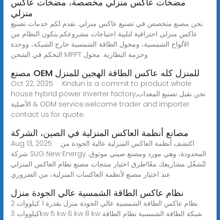
مضخات عاكس منزلي مخصصة، مضخات عاكس
منزلي
نحن مصنع متخصص في تصنيع عاكس منزلي. نقدم لكم خدمات تصنيع
عاكس منزلي احترافية لتلبية احتياجات مشروعكم.يتكون النظام من
الألواح الشمسية، ومحول الطاقة الشمسية خارج الشبكة، ووحدة
التحكم في الشحن MPPT وحزمة البطارية. محول
مصنع OEM للمنزل كله عاكس الطاقة الهجين للمنزل
Oct 22, 2025 · Xindun is a commit to product whole
house hybrid power inverter factory,نحن نقبل تصنيع المعدات
الأصلية & ODM service.welcome trader and importer
contact us for quote.
مصانع أنظمة العاكس المنزلية في الصين، الشركة
Aug 13, 2025 · اكتشف أنظمة العاكس المنزلية عالية الجودة من
شركة SUG New Energy المحدودة، وهي مورد ومصنع صيني موثوق.
لنُشغّل مشاريعك معًا!طرق اختيار منتجات مصنع نظام العاكس المنزلي
عند اختيار مصنع لأنظمة العاكسات المنزلية، من الضروري
نظام عاكس الطاقة الشمسية عالي الجودة منزل
نظام عاكس الطاقة الشمسية عالي الجودة منزل بقدرة 1 كيلووات 2
كيلووات 3kw 5 kw 6 kw 8 kw شبكة الطاقة الشمسية نظام الطاقة