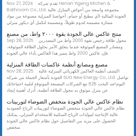
Nov 27, 2024 · تقدم شركة Henan Yigeng Kitchen &
Bathroom Co., Ltd. مجموعة واسعة من أحواض المنازل عالية
الجودة المثالية لأي مطبخ أو حمام، أحواضنا المنزلية مصنوعة من مواد
ممتازة مصممة لتدوم طويلاً، ومصممة لتكمل أي ديكور منزلي.
منتج عاكس عالي الجودة بقوة ٢٠٠٠ واط، من مصنع
Sep 28, 2025 · محول طاقة رخيص بقوة 2000 واط من المصدرين
ومصادر المصنع الموثوقة عندما يتعلق الأمر بحلول الطاقة الموثوقة،
فإن عاكس 2000 واط يتميز هذا العاكس بأداء عالي الجودة.
مصنع ومصانع أنظمة عاكسات الطاقة المنزلية
Nov 28, 2025 · اكتشف أنظمة العاكس الكهربائي المنزلية عالية
الجودة بأسعار الجملة من شركة SUG New Energy Co., Ltd. تواصل
مع الشركات المصنعة الموثوقة لتلبية احتياجاتك B2B اليوم!عند البحث
عن منزل موثوق به محول الطاقة أنظمة، أُدرك أهمية إيجاد
نظام عاكس عالي الجودة منخفض الضوضاء لتوربينات
نظام عاكس عالي الجودة منخفض الضوضاء لتوربينات الرياح العمودية
عالية الإنتاجية لمولدات الرياح السكنية للاستخدام المنزلي، يمكنك
الحصول على مزيد من التفاصيل حول نظام عاكس عالي الجودة
منخفض