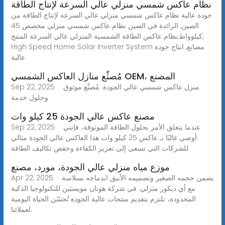
نظام عاكس شمسي منزلي عالي السرعة لإنتاج الطاقة
جودة عالية نظام عاكس شمسي منزلي عالي السرعة لإنتاج الطاقة من
الصين, الرائدة في الصين نظام عاكس شمسي منزلي مخصص 45
كيلوواط,نظام عاكس الطاقة الشمسية المنزلي عالي السرعة المنتج,
High Speed Home Solar Inverter System مصانع, انتاج جودة
عالية
مُصنِّع منازل العاكس الشمسي OEM، المصنع
Sep 22, 2025 · منزل عاكس شمسي عالي الجودة: مُصنِّع موثوق
وحلول خدمة
مصنع عاكس عالي الجودة 25 كيلو وات
Sep 22, 2025 · عندما يتعلق الأمر بحلول الطاقة الموثوقة، فإنني
أوصي غالبًا بـ عاكس 25 كيلو وات هذا العاكس عالي الجودة مثالي
للشركات التي تسعى إلى تعزيز الكفاءة وخفض تكاليف الطاقة.
موزع مياه منزلي عالي الجودة، مورد، مصنع
Apr 22, 2025 · يضمن حجمه الصغير وتصميمه الأنيق اندماجه بسلاسة
مع أي ديكور منزلي. في شركة هونان مويستين للتكنولوجيا الذكية
المحدودة، نلتزم بتقديم منتجات عالية الجودة تُحسّن الحياة اليومية
لعملائنا.