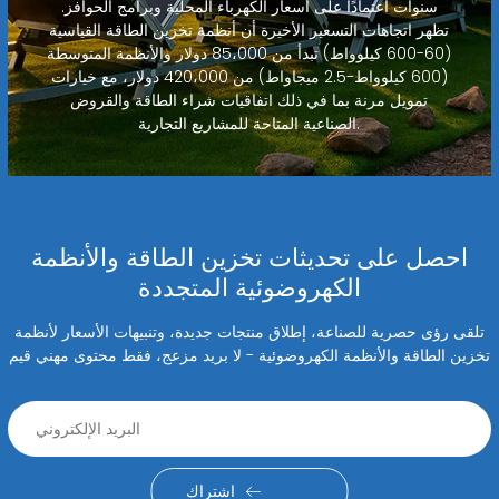
سنوات اعتمادًا على أسعار الكهرباء المحلية وبرامج الحوافز.
تظهر اتجاهات التسعير الأخيرة أن أنظمة تخزين الطاقة القياسية
(60-600 كيلوواط) تبدأ من 85،000 دولار والأنظمة المتوسطة
(600 كيلوواط-2.5 ميجاواط) من 420،000 دولار، مع خيارات
تمويل مرنة بما في ذلك اتفاقيات شراء الطاقة والقروض
الصناعية المتاحة للمشاريع التجارية.
احصل على تحديثات تخزين الطاقة والأنظمة
الكهروضوئية المتجددة
تلقى رؤى حصرية للصناعة، إطلاق منتجات جديدة، وتنبيهات الأسعار لأنظمة
تخزين الطاقة والأنظمة الكهروضوئية - لا بريد مزعج، فقط محتوى مهني قيم
اشتراك