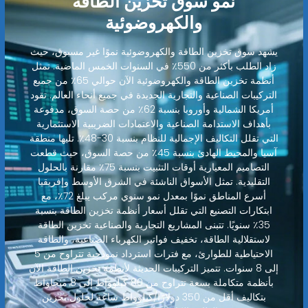
نمو سوق تخزين الطاقة
والكهروضوئية
يشهد سوق تخزين الطاقة والكهروضوئية نموًا غير مسبوق، حيث
زاد الطلب بأكثر من 550٪ في السنوات الخمس الماضية. تمثل
أنظمة تخزين الطاقة والكهروضوئية الآن حوالي 65٪ من جميع
التركيبات الصناعية والتجارية الجديدة في جميع أنحاء العالم. تقود
أمريكا الشمالية وأوروبا بنسبة 62٪ من حصة السوق، مدفوعة
بأهداف الاستدامة الصناعية والاعتمادات الضريبية الاستثمارية
التي تقلل التكاليف الإجمالية للنظام بنسبة 30-48٪. تليها منطقة
آسيا والمحيط الهادئ بنسبة 45٪ من حصة السوق، حيث قطعت
التصاميم المعيارية أوقات التثبيت بنسبة 75٪ مقارنة بالحلول
التقليدية. تمثل الأسواق الناشئة في الشرق الأوسط وإفريقيا
أسرع المناطق نموًا بمعدل نمو سنوي مركب يبلغ 72٪، مع
ابتكارات التصنيع التي تقلل أسعار أنظمة تخزين الطاقة بنسبة
35٪ سنويًا. تتبنى المشاريع التجارية والصناعية تخزين الطاقة
لاستقلالية الطاقة، تخفيف فواتير الكهرباء الصناعية، والطاقة
الاحتياطية للطوارئ، مع فترات استرداد نموذجية تتراوح من 5
إلى 8 سنوات. تتميز التركيبات الحديثة لأنظمة تخزين الطاقة الآن
بأنظمة متكاملة بسعة تتراوح من 80 كيلوواط إلى 8 ميجاواط
بتكاليف أقل من 350 دولارًا/كيلوواط ساعة لحلول تخزين