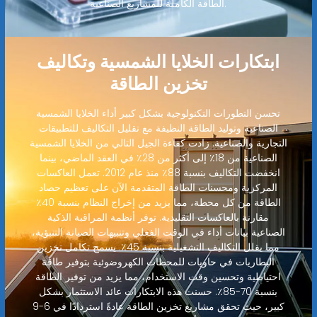
الطاقة الكاملة للمشاريع الصناعية.
ابتكارات الخلايا الشمسية وتكاليف
تخزين الطاقة
تحسن التطورات التكنولوجية بشكل كبير أداء الخلايا الشمسية
الصناعية وتوليد الطاقة النظيفة مع تقليل التكاليف للتطبيقات
التجارية والصناعية. زادت كفاءة الجيل التالي من الخلايا الشمسية
الصناعية من 18٪ إلى أكثر من 28٪ في العقد الماضي، بينما
انخفضت التكاليف بنسبة 88٪ منذ عام 2012. تعمل العاكسات
المركزية ومحسنات الطاقة المتقدمة الآن على تعظيم حصاد
الطاقة من كل محطة، مما يزيد من إخراج النظام بنسبة 40٪
مقارنة بالعاكسات التقليدية. توفر أنظمة المراقبة الذكية
الصناعية بيانات أداء في الوقت الفعلي وتنبيهات الصيانة التنبؤية،
مما يقلل التكاليف التشغيلية بنسبة 45٪. يسمح تكامل تخزين
البطاريات في حاويات للمحطات الكهروضوئية بتوفير طاقة
احتياطية وتحسين وقت الاستخدام، مما يزيد من توفير الطاقة
بنسبة 70-85٪. حسنت هذه الابتكارات عائد الاستثمار بشكل
كبير، حيث تحقق مشاريع تخزين الطاقة عادةً استردادًا في 6-9