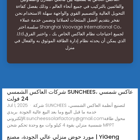
والقائمين بالتركيب في جميع أنحاء العالم ، وذلك بفضل كفاءة
التحويل العالية والتصميم القوي والواجهة سهلة الاستخدام.نحن
نفخر بتقديم أفضل المنتجات لعملائنا ونضمن خدمة عملاء
سلسة.اختر Shanghai Voovage International Co،
.Ltd.لجميع احتياجات نظام العاكس الخاص بك ، واختبر الفرق
الذي يمكن أن يحدثه نظام إدارة الطاقة الموثوق به والفعال في
منزل
شركات العاكس الشمسي SUNCHEES، عاكس شمسي
24 فولت
Jul 1, 2025 · شركة SUNCHEES لتصنيع أنظمة العاكس الشمسي،
خدمة ما قبل البيع وما بعد البيع عالية الجودة. بريدي
محول طاقة
suncheessolarfactory@gmail.com
الإلكتروني:
شمسية منزلي بقوة 4 كيلو وات مع وحدة تحكم شحن MPPT
مورد حوض منزلي عالي الجودة، مصنع | YiGeng