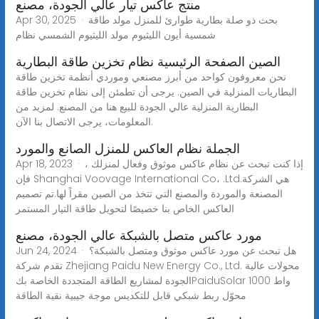
منتج عاكس تيار عالي الجودة، مصنع
Apr 30, 2025 · بحث ذو صلة بطارية طوارئ للمنزل مولد طاقة
شمسية أيون الليثيوم مولد الليثيوم الشمسي نظام
الصين الصفحة الرئيسية نظام تخزين طاقة البطارية
نحن معروفون كواحد من أبرز مصنعي وموردي أنظمة تخزين طاقة
البطاريات المنزلية في الصين. يرجى أن تطمئن إلى نظام تخزين طاقة
البطارية المنزلية عالي الجودة للبيع هنا من المصنع. لمزيد من
المعلومات، يرجى الاتصال بنا الآن.
الجملة نظام العاكس للمنزل الصانع والمورد
Apr 18, 2023 · إذا كنت تبحث عن نظام عاكس موثوق وفعال لمنزلك ،
فإن Shanghai Voovage International Co، .Ltd.هي الشركة
المصنعة والموردة والمصنع التي تتخذ من الصين مقراً لها.تم تصميم
العاكس الخاص بنا خصيصًا لتحويل طاقة التيار المستمر
مورد عاكس متصل بالشبكة عالي الجودة، مصنع
Jun 24, 2024 · هل تبحث عن مورد عاكس موثوق ومتصل بالشبكة؟
تقدم شركة Zhejiang Paidu New Energy Co., Ltd. محولات عالية
الجودة لمشاريع الطاقة المتجددة الخاصة بكPaiduSolar 1000 واط
محوّل ربط شبكي قابل للتكديس موجة جيبية نقية الطاقة