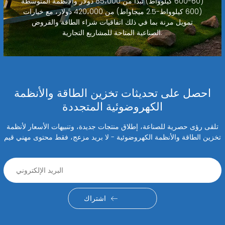
(60-600 كيلوواط) تبدأ من 85،000 دولار والأنظمة المتوسطة
(600 كيلوواط-2.5 ميجاواط) من 420،000 دولار، مع خيارات
تمويل مرنة بما في ذلك اتفاقيات شراء الطاقة والقروض
الصناعية المتاحة للمشاريع التجارية.
احصل على تحديثات تخزين الطاقة والأنظمة
الكهروضوئية المتجددة
تلقى رؤى حصرية للصناعة، إطلاق منتجات جديدة، وتنبيهات الأسعار لأنظمة
تخزين الطاقة والأنظمة الكهروضوئية - لا بريد مزعج، فقط محتوى مهني قيم
اشتراك