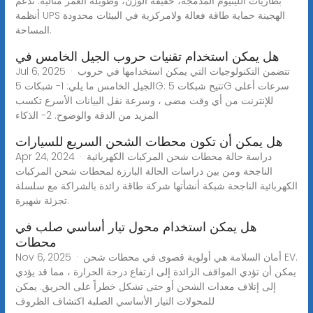
بطاريات الليثيوم المدمجة، خفيفة الوزن، وطويلة العمر مثالية. تدعم
أنظمة UPS الهجينة حماية طاقة فعالة ولامركزية في البيئات محدودة
المساحة.
هل يمكن استخدام تقنيات حروب الجيل الخامس في
Jul 6, 2025 · تتضمن التكنولوجيات التي يمكن استخدامها في حروب
الجيل الخامس ما يلي: 1- شبكات 5G: تتيح شبكات 5G سرعات أعلى
للإنترنت من أي وقت مضى ، وسرعة نقل البيانات الأسرع تكسب
المزيد من الدقة والوضوح. 2- الذكاء
هل يمكن أن تكون محطات الشحن السريع للسيارات
Apr 24, 2024 · دراسة حالة محطات شحن المركبات الكهربائية
الناجحة ومن بين دراسات الحالة البارزة لمحطات شحن المركبات
الكهربائية الناجحة شبكة أنشأتها شركة طاقة رائدة بالشراكة مع سلسلة
تجزئة شهيرة.
هل يمكن استخدام محول تيار أساسي صلب في
محطات
Nov 6, 2025 · أمان السلامة هي أولوية قصوى في محطات شحن EV.
يمكن أن تؤدي المواقف الزائدة إلى ارتفاع درجة الحرارة ، مما قد يؤدي
إلى إتلاف معدات الشحن أو حتى تشكل خطراً على الحريق. يمكن
للمحولات التيار الأساسي الصلبة اكتشاف الظروف