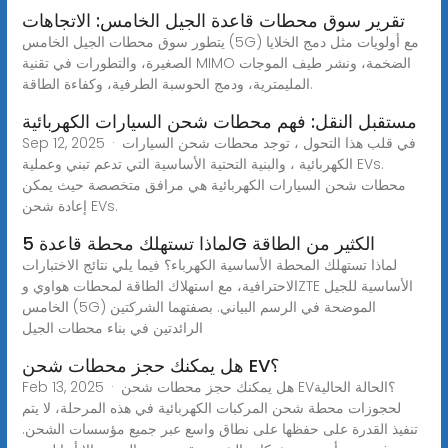
تقرير سوق محطات قاعدة الجيل الخامس: الاتجاهات
يتطور سوق محطات الجيل الخامس (5G) مع أولويات مثل دمج الخلايا
الصغيرة، والتطورات في تقنية MIMO الضخمة، ونشر طيف الموجات
المليمترية، ودمج الحوسبة الطرفية، وكفاءة الطاقة.
مستقبل النقل: فهم محطات شحن السيارات الكهربائية
Sep 12, 2025 · في قلب هذا التحول ، توجد محطات شحن السيارات
الكهربائية ، والبنية التحتية الأساسية التي تدعم تبني وعملية EVs.
محطات شحن السيارات الكهربائية هي مرافق متخصصة حيث يمكن
إعادة شحن EVs.
لماذا تستهلك محطة قاعدة 5G الكثير من الطاقة
لماذا تستهلك المحطة الأساسية الكهرباء؟ فيما يلي نتائج الاختبارات
الاحترافية، مع استهلاك الطاقة لمحطات هواوي وZTE الأساسية للجيل
الخامس (5G) الموضحة في الرسم البياني. بصفتهما الشركتين
الرائدتين في بناء محطات الجيل
هل يمكنك حجز محطات شحن EV؟
Feb 13, 2025 · هل يمكنك حجز محطات شحن EV؟الحالة الحالية
لحجوزات محطة شحن المركبات الكهربائية في هذه المرحلة، لا يتم
تنفيذ القدرة على حفظها على نطاق واسع عبر جميع مؤسسات الشحن.