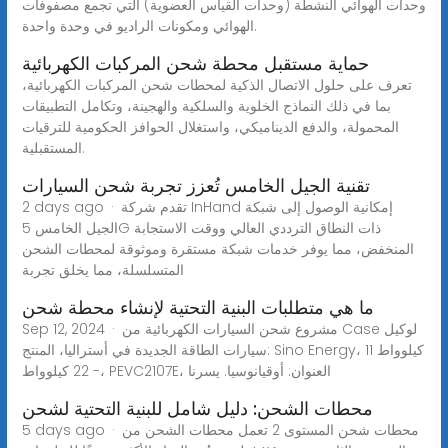
وحدات الهوائي النشطة (وحدات القياس العضوية) التي تجمع مصفوفات
الهوائي ومكونات الراديو في وحدة واحدة.
حماية مستقبل محطة شحن المركبات الكهربائية
تعرف على حلول الاتصال الذكية لمحطات شحن المركبات الكهربائية،
بما في ذلك النماذج الخلوية والسلكية والهجينة، وتكامل التطبيقات
المحمولة، والدفع الديناميكي، واستغلال الحوافز الحكومية للترقيات
المستقبلية.
تقنية الجيل الخامس تُعزز تجربة شحن السيارات
2 days ago · تقدم شركة InHand إمكانية الوصول إلى شبكة
الجيل الخامس 5G ذات النطاق الترددي العالي ووقت الاستجابة
المنخفض، مما يوفر خدمات شبكة مستقرة وموثوقة لمحطات الشحن
المتسلسلة، مما يخلق تجربة
ما هي متطلبات البنية التحتية لإنشاء محطة شحن
Sep 12, 2024 · مشروع شحن السيارات الكهربائية من Case لوكيل
سيارات الطاقة الجديدة في أستراليا، المنتج: Sino Energy، 11 كيلوواط
- 22 كيلوواط، PEVC2107E، العنوان: أوقيانوسيا. يسرنا
محطات الشحن: دليل شامل للبنية التحتية لشحن
5 days ago · محطات شحن المستوى 2 تعمل محطات الشحن من