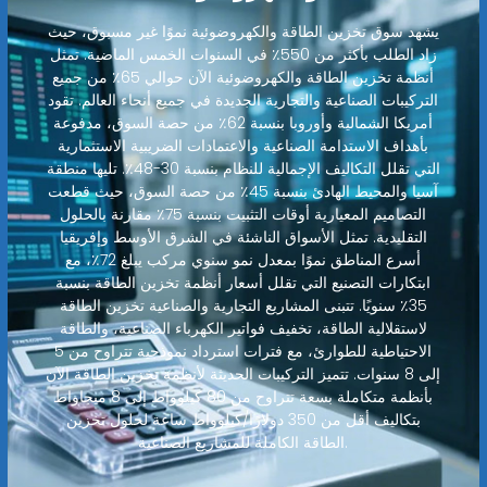
يشهد سوق تخزين الطاقة والكهروضوئية نموًا غير مسبوق، حيث
زاد الطلب بأكثر من 550٪ في السنوات الخمس الماضية. تمثل
أنظمة تخزين الطاقة والكهروضوئية الآن حوالي 65٪ من جميع
التركيبات الصناعية والتجارية الجديدة في جميع أنحاء العالم. تقود
أمريكا الشمالية وأوروبا بنسبة 62٪ من حصة السوق، مدفوعة
بأهداف الاستدامة الصناعية والاعتمادات الضريبية الاستثمارية
التي تقلل التكاليف الإجمالية للنظام بنسبة 30-48٪. تليها منطقة
آسيا والمحيط الهادئ بنسبة 45٪ من حصة السوق، حيث قطعت
التصاميم المعيارية أوقات التثبيت بنسبة 75٪ مقارنة بالحلول
التقليدية. تمثل الأسواق الناشئة في الشرق الأوسط وإفريقيا
أسرع المناطق نموًا بمعدل نمو سنوي مركب يبلغ 72٪، مع
ابتكارات التصنيع التي تقلل أسعار أنظمة تخزين الطاقة بنسبة
35٪ سنويًا. تتبنى المشاريع التجارية والصناعية تخزين الطاقة
لاستقلالية الطاقة، تخفيف فواتير الكهرباء الصناعية، والطاقة
الاحتياطية للطوارئ، مع فترات استرداد نموذجية تتراوح من 5
إلى 8 سنوات. تتميز التركيبات الحديثة لأنظمة تخزين الطاقة الآن
بأنظمة متكاملة بسعة تتراوح من 80 كيلوواط إلى 8 ميجاواط
بتكاليف أقل من 350 دولارًا/كيلوواط ساعة لحلول تخزين
الطاقة الكاملة للمشاريع الصناعية.