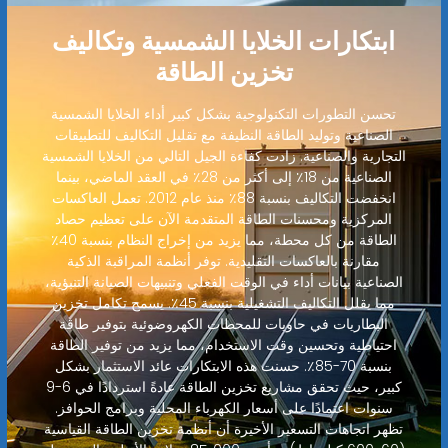
ابتكارات الخلايا الشمسية وتكاليف
تخزين الطاقة
تحسن التطورات التكنولوجية بشكل كبير أداء الخلايا الشمسية
الصناعية وتوليد الطاقة النظيفة مع تقليل التكاليف للتطبيقات
التجارية والصناعية. زادت كفاءة الجيل التالي من الخلايا الشمسية
الصناعية من 18٪ إلى أكثر من 28٪ في العقد الماضي، بينما
انخفضت التكاليف بنسبة 88٪ منذ عام 2012. تعمل العاكسات
المركزية ومحسنات الطاقة المتقدمة الآن على تعظيم حصاد
الطاقة من كل محطة، مما يزيد من إخراج النظام بنسبة 40٪
مقارنة بالعاكسات التقليدية. توفر أنظمة المراقبة الذكية
الصناعية بيانات أداء في الوقت الفعلي وتنبيهات الصيانة التنبؤية،
مما يقلل التكاليف التشغيلية بنسبة 45٪. يسمح تكامل تخزين
البطاريات في حاويات للمحطات الكهروضوئية بتوفير طاقة
احتياطية وتحسين وقت الاستخدام، مما يزيد من توفير الطاقة
بنسبة 70-85٪. حسنت هذه الابتكارات عائد الاستثمار بشكل
كبير، حيث تحقق مشاريع تخزين الطاقة عادةً استردادًا في 6-9
سنوات اعتمادًا على أسعار الكهرباء المحلية وبرامج الحوافز.
تظهر اتجاهات التسعير الأخيرة أن أنظمة تخزين الطاقة القياسية