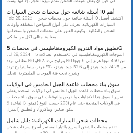
في حين أن بعض شبكات الشحن تقدم ميزة الحجز، إلا أنها ليست
أهم 10 أسئلة شائعة حول محطات شحن السيارات
Feb 28, 2025 · اكتشف أفضل 10 أسئلة شائعة حول محطات شحن
السيارات الكهربائية. تعرف على أنواع الشواحن المختلفة وأوقات
الشحن والتكاليف وكيفية العثور على محطات الشحن واستخدامها
بفعالية. مثالي لكل من مالكي
تطبيق مواد التدريع الكهرومغناطيسي في محطات 5G
Jul 29, 2024 · تستخدم اتصالات 5G الموجات الكهرومغناطيسية في
نطاقي تردد: FR1 وFR2. يتراوح تردد FR1 من 450 ميجا هرتز إلى 6 جيجا
هرتز، بينما يتراوح تردد FR2 من 24.25 جيجا هرتز إلى 52.6 جيجا هرتز،
ويندرج تحت فئة الموجات المليمترية. تتحلل
سوق بناء محطات قاعدة الجيل الخامس في الولايات
سوق بناء محطات قاعدة الجيل الخامس في الولايات المتحدة يغطي
تقرير السوق هذا الاتجاهات والفرص والتوقعات في سوق بناء محطات
القاعدة 5G في الولايات المتحدة حتى عام 2031 حسب النوع (فمتو،
بيكو، صغير، وماكرو)، والتطبيق (المنزل
محطات شحن السيارات الكهربائية: دليل شامل
تقدم محطات الشحن السريع بالتيار المستمر أسرع سرعات شحن
متوفرة في الوقت الحالي، حيث تملأ حوالي 80٪ من معظم بطاريات