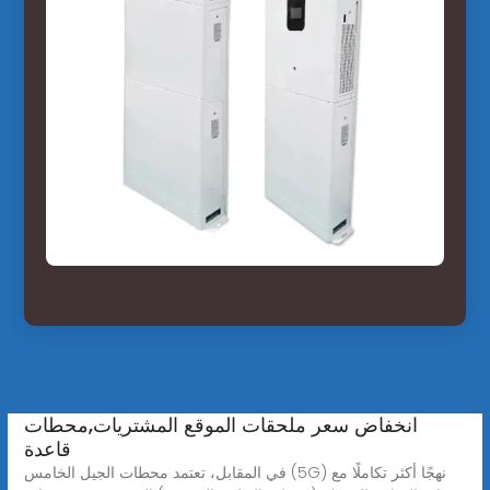
انخفاض سعر ملحقات الموقع المشتريات,محطات
قاعدة
في المقابل، تعتمد محطات الجيل الخامس (5G) نهجًا أكثر تكاملًا مع