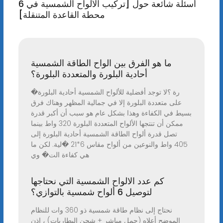
6 أسئلة شائعة حول [تركيب الألواح الشمسية في
محطة القاعدة المتنقلة]
ما هو الفرق بين الواح الطاقة الشمسية
أحادية البلورة والمتعددة البلورة؟
�رة ؟لا توجد أفضلية للألواح الشمسية أحادية البلورة
على متعددة البلورة إلا في جمالية المظهر وهناك فرق
بسيط في الكفاءة وهذا بشكل عام هو سبب أن أكبر قدرة
ممكن أن تنتجها الألواح المتعددة البلورة 320 واط بينما
تصل قدرة ألواح الطاقة الشمسية أحادية البلورة إلى
405 واط والنوعين من ألواح مقاس 6*21 �لية. لكن ما
هي كفاءة الت� وي
كم عدد الالواح الشمسية التي نحتاجها
لتوصيل 6 ألواح شمسية بالتوازي؟
نحتاج إلى نظام طاقة شمسية ذو 360 وات للنظام
الموضح أعلاه (حمل مباشر + شحن البطاريات) ، إذن