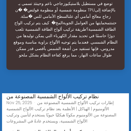
توضع في مستطيل بلاستيكيوزجاجي ناعم وحينئذ تسمى بـ
منظومة شمسية أو منظومة فولتض� �ن TPUبالإضافة إلى
زجاج معالج أمامي أي علىالسطح الأمامي للس �سلة.
حتىتتمحمايتها من العوامل الجويةالمخ�. كيف يتم تركيب الواح
الطاقة الشمسية؟طريقة تركيب ألواح الطاقة الشمسية تلعب
دورًا حاسمًا في تحديد مقدار الكهرباء التي يمكن توليدها من
النظام الشمسي. فعندما يتم توجيه الألواح بزاوية مناسبة وموقع
مدروس، فإنها تستفيد من أشعة الشمس بأقصى قدر ممكن
طوال ساعات النهار، مما يرفع كفاءة النظام بشكل ملحو
نظام تركيب الألواح الشمسية المصنوعة من
Nov 25, 2025 · إطارات تركيب الألواح الشمسية المصنوعة من
الألومنيوم | الهياكل | الأنظمة يعد نظام تركيب الألواح الشمسية
المصنوعة من الألومنيوم مكونًا هيكليًا حيويًا يستخدم لتأمين وتركيب
الألواح الشمسية، ويستخدم عادةً في المشروعات