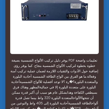
يوفر دليل تركيب الألواح الشمسية بصيغة PDF تعليمات واضحة
خطوة بخطوة لتركيب الألواح الشمسية بنجاح. كما يوفر رؤى
إضافية حول الأدوات والتقنيات اللازمة لضمان عملية تركيب آمنة
وفعالة.ما هو الفرق بين الواح الطاقة الشمسية أحادية البلورة
والمتعددة البلورة؟�رة ؟لا توجد أفضلية للألواح الشمسيةأحادية
البلورة على متعددة البلورة إلا في جماليةالمظهر وهناك فرق
بسيطفي الكفاءة وهذابشكل عام هو سبب أن أكبر قدرة ممكن
أن تنتجهاالألواحالمتعددة البلورة 320 واط بينما تصل قدرة
ألواحالطاقة الشمسيةأحادية البلورة إلى 405 واط والنوعين من
ألواح مقاس 6*21�لية. لكنما هيكفاءة الت� وي. كم عدد الالواح