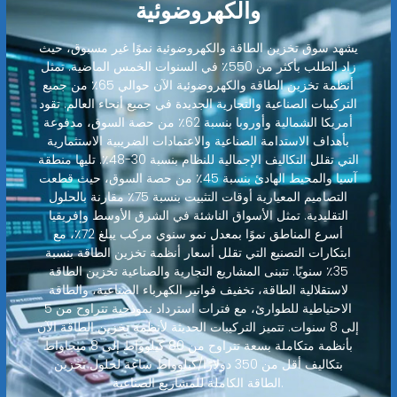
والكهروضوئية
يشهد سوق تخزين الطاقة والكهروضوئية نموًا غير مسبوق، حيث
زاد الطلب بأكثر من 550٪ في السنوات الخمس الماضية. تمثل
أنظمة تخزين الطاقة والكهروضوئية الآن حوالي 65٪ من جميع
التركيبات الصناعية والتجارية الجديدة في جميع أنحاء العالم. تقود
أمريكا الشمالية وأوروبا بنسبة 62٪ من حصة السوق، مدفوعة
بأهداف الاستدامة الصناعية والاعتمادات الضريبية الاستثمارية
التي تقلل التكاليف الإجمالية للنظام بنسبة 30-48٪. تليها منطقة
آسيا والمحيط الهادئ بنسبة 45٪ من حصة السوق، حيث قطعت
التصاميم المعيارية أوقات التثبيت بنسبة 75٪ مقارنة بالحلول
التقليدية. تمثل الأسواق الناشئة في الشرق الأوسط وإفريقيا
أسرع المناطق نموًا بمعدل نمو سنوي مركب يبلغ 72٪، مع
ابتكارات التصنيع التي تقلل أسعار أنظمة تخزين الطاقة بنسبة
35٪ سنويًا. تتبنى المشاريع التجارية والصناعية تخزين الطاقة
لاستقلالية الطاقة، تخفيف فواتير الكهرباء الصناعية، والطاقة
الاحتياطية للطوارئ، مع فترات استرداد نموذجية تتراوح من 5
إلى 8 سنوات. تتميز التركيبات الحديثة لأنظمة تخزين الطاقة الآن
بأنظمة متكاملة بسعة تتراوح من 80 كيلوواط إلى 8 ميجاواط
بتكاليف أقل من 350 دولارًا/كيلوواط ساعة لحلول تخزين
الطاقة الكاملة للمشاريع الصناعية.