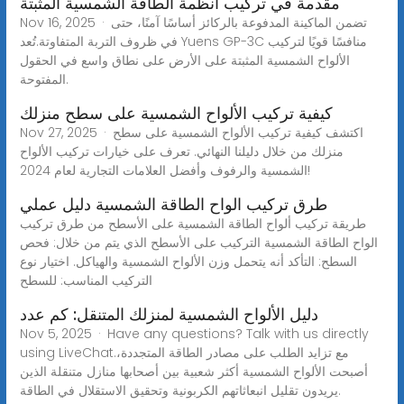
مقدمة في تركيب أنظمة الطاقة الشمسية المثبتة
Nov 16, 2025 · تضمن الماكينة المدفوعة بالركائز أساسًا آمنًا، حتى
في ظروف التربة المتفاوتة.تُعد Yuens GP-3C منافسًا قويًا لتركيب
الألواح الشمسية المثبتة على الأرض على نطاق واسع في الحقول
المفتوحة.
كيفية تركيب الألواح الشمسية على سطح منزلك
Nov 27, 2025 · اكتشف كيفية تركيب الألواح الشمسية على سطح
منزلك من خلال دليلنا النهائي. تعرف على خيارات تركيب الألواح
الشمسية والرفوف وأفضل العلامات التجارية لعام 2024!
طرق تركيب الواح الطاقة الشمسية دليل عملي
طريقة تركيب ألواح الطاقة الشمسية على الأسطح من طرق تركيب
الواح الطاقة الشمسية التركيب على الأسطح الذي يتم من خلال: فحص
السطح: التأكد أنه يتحمل وزن الألواح الشمسية والهياكل. اختيار نوع
التركيب المناسب: للسطح
دليل الألواح الشمسية لمنزلك المتنقل: كم عدد
Nov 5, 2025 · Have any questions? Talk with us directly
using LiveChat.مع تزايد الطلب على مصادر الطاقة المتجددة،
أصبحت الألواح الشمسية أكثر شعبية بين أصحابها منازل متنقلة الذين
يريدون تقليل انبعاثاتهم الكربونية وتحقيق الاستقلال في الطاقة.