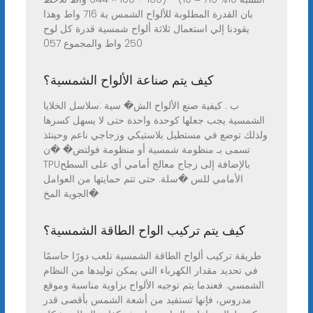
بان القدرة المطلوبة للألواح الشمس ية 716 واط وهذا
يقودنا إلي استعمال ثلاثة ألواح شمسية قدرة كل لوح
250 واط والمجموع 057
كيف يتم صناعة الألواح الشمسية؟
ب . كيفية صنع الألواح الش� سية :سلاسل الخلايا
الشمسية يجب جعلها كوحدة واحدة حتى لا يسهل كسرها
ولذلك توضع في مستطيل بلاستيكي وزجاجي ناعم وحينئذ
تسمى بـ منظومة شمسية أو منظومة فولتض� �ن
TPUبالإضافة إلى زجاج معالج أمامي أي على السطح
الأمامي للس �سلة. حتى تتم حمايتها من العوامل
الجوية المخ�
كيف يتم تركيب الواح الطاقة الشمسية؟
طريقة تركيب ألواح الطاقة الشمسية تلعب دورًا حاسمًا
في تحديد مقدار الكهرباء التي يمكن توليدها من النظام
الشمسي. فعندما يتم توجيه الألواح بزاوية مناسبة وموقع
مدروس، فإنها تستفيد من أشعة الشمس بأقصى قدر