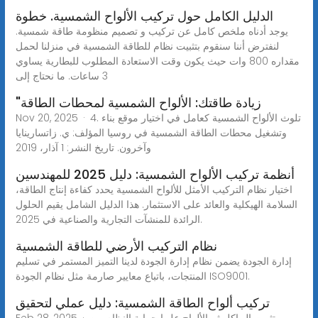
الدليل الكامل حول تركيب الألواح الشمسية. خطوة
يوجد أدناه ملخص كامل عن تركيب و تصميم منظومة طاقة شمسية.
لنفترض أننا سنقوم بتثبيت نظام للطاقة الشمسية في منزلنا لحمل
مقداره 800 وات حيث يكون وقت الاستعادة المطلوب للبطارية يساوي
3 ساعات. ما نحتاج إلى
"زيادة طاقتك: الألواح الشمسية لمحطات الطاقة
Nov 20, 2025 · 4. تلوث الألواح الشمسية كعامل في اختيار موقع بناء
وتشغيل محطات الطاقة الشمسية في روسيا المؤلف: ي. زاتسارينايا
وآخرون. تاريخ النشر: 1 آذار، 2019
أنظمة تركيب الألواح الشمسية: دليل 2025 للمهندسين
اختيار نظام التركيب الأمثل للألواح الشمسية يحدد كفاءة إنتاج الطاقة،
السلامة الهيكلية والعائد على الاستثمار. هذا الدليل الشامل يقيم الحلول
الرائدة للمنشآت التجارية والصناعية في 2025.
نظام التركيب الأرضي للطاقة الشمسية
إدارة الجودة يضمن نظام إدارة الجودة لدينا التميز المستمر في تسليم
المنتجات، باتباع معايير صارمة مثل نظام الجودة ISO9001.
تركيب ألواح الطاقة الشمسية: دليل عملي لتحقيق
Feb 28, 2025 · تثبيت الهياكل ثم الألواح عليها حماية النظام من