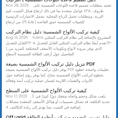
Nov 28, 2025 · تعتمد متطلبات تصميم قاعدة اللوحات الشمسية على
عوامل متعددة بما في ذلك ارتفاع هيكل التثبيت، قيم EPA، ظروف
التربة، ومتطلبات تحمل الرياح المحلية. تشمل الاعتبارات الرئيسية
للتثبيتات الشمسية عمق القاعدة (عادةً 1/6 من ارتفاع
كيفية تركيب الألواح الشمسية: دليل نظام التركيب
Aug 13, 2025 · Yuens المشروع بالإضافة إلى نظام التركيب المثلثي
القابل للتعديلTP-4, نقدم أيضًا نظام التركيب المثلثي القابل للتعديلTP-
1, الذي يوفر مرونة لأنواع وتكوينات الأسقف المختلفة. للمزيد من
التفاصيل حول أرفف الطاقة الشمسية لأسطح
تنزيل دليل تركيب الألواح الشمسية بصيغة PDF
يوفر دليل تركيب الألواح الشمسية بصيغة PDF تعليمات واضحة خطوة
بخطوة لتركيب الألواح الشمسية بنجاح. كما يوفر رؤى إضافية حول
الأدوات والتقنيات اللازمة لضمان عملية تركيب آمنة وفعالة.
كيفية تركيب الألواح الشمسية على السطح
Nov 17, 2023 · 3. يلعب شكل وحجم واتجاه سقفك دورًا كبيرًا في
تحديد التكلفة. قد تشكل تصميمات أو هياكل الأسقف المعقدة مشكلات
إضافية في التثبيت مما يؤدي إلى زيادة التكاليف. 4.
Off-grid دليل تدريبي لتصميم و تركيب أنظمة الطاقة