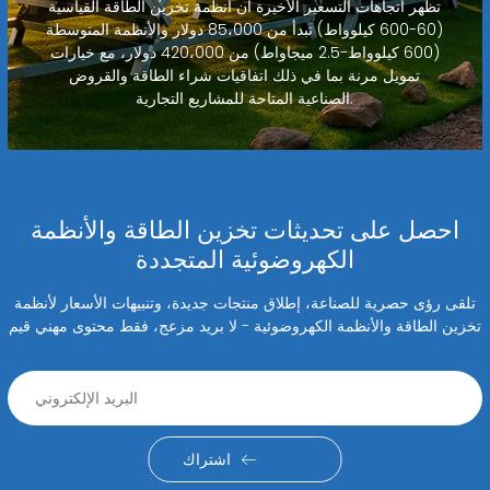
تظهر اتجاهات التسعير الأخيرة أن أنظمة تخزين الطاقة القياسية
(60-600 كيلوواط) تبدأ من 85،000 دولار والأنظمة المتوسطة
(600 كيلوواط-2.5 ميجاواط) من 420،000 دولار، مع خيارات
تمويل مرنة بما في ذلك اتفاقيات شراء الطاقة والقروض
الصناعية المتاحة للمشاريع التجارية.
احصل على تحديثات تخزين الطاقة والأنظمة
الكهروضوئية المتجددة
تلقى رؤى حصرية للصناعة، إطلاق منتجات جديدة، وتنبيهات الأسعار لأنظمة
تخزين الطاقة والأنظمة الكهروضوئية - لا بريد مزعج، فقط محتوى مهني قيم
اشتراك