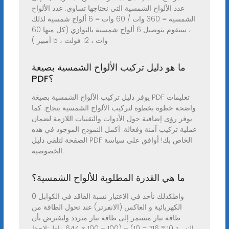
عدد الألواح الشمسية التي نحتاجها تساوي: عدد الألواح
الشمسية = 360 وات / 60 وات = 6 ألواح شمسية لذلك
، سنقوم بتوصيل 6 ألواح شمسية بالتوازي (كل منها 60
وات ، 12 فولت ، 5 أمبير )
ما هو دليل تركيب الألواح الشمسية بصيغة
PDF؟
يوفر دليل تركيب الألواح الشمسية بصيغة PDF تعليمات
واضحة خطوة بخطوة لتركيب الألواح الشمسية بنجاح. كما
يوفر رؤى إضافية حول الأدوات والتقنيات اللازمة لضمان
عملية تركيب آمنة وفعالة. أكمل النموذج الموجود في هذه
الصفحة لتلقي دليل PDF الخاص بك! أوافق على سياسة
الخصوصية.
ما هي القدرة المطلوبة للألواح الشمسية؟
0 واطكذلك نأخذ في الاعتبار نسبة الفاقد في الكوابل
الكهربائية و العاكس (الانفرتر) عند تحول الطاقة من
طاقة تيار مستمر إلى طاقة تيار متردد ولنفترض بأن
النسبة 10% 716 = 10) – (100 ÷ 100 × 644 واط نلاحظ