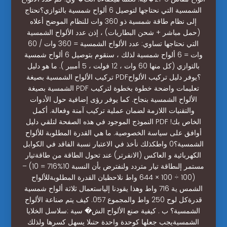
الشمسية التي نحتاجها لتوصيل 6 ألواح شمسية بالتوازي؟نحتاج
إلى نظام طاقة شمسية ذو 360 وات للنظام الموضح أعلاه
(حمل مباشر + شحن البطاريات) ، إذن عدد الألواح الشمسية
التي نحتاجها تساوي: عدد الألواح الشمسية = 360 وات / 60
وات = 6 ألواح شمسية لذلك ، سنقوم بتوصيل 6 ألواح شمسية
بالتوازي (كل منها 60 وات ، 12 فولت ، 5 أمبير ). ما هو دليل
تركيب الألواح الشمسية بصيغة PDF؟يوفر دليل تركيب الألواح
الشمسية بصيغة PDF تعليمات واضحة خطوة بخطوة لتركيب
الألواح الشمسية بنجاح. كما يوفر رؤى إضافية حول الأدوات
والتقنيات اللازمة لضمان عملية تركيب آمنة وفعالة. أكمل
النموذج الموجود في هذه الصفحة لتلقي دليل PDF الخاص بك!
أوافق على سياسة الخصوصية. ما هي القدرة المطلوبة للألواح
الشمسية؟0 واطكذلك نأخذ في الاعتبار نسبة الفاقد في الكوابل
الكهربائية و العاكس (الانفرتر) عند تحول الطاقة من طاقةتيار
مستمر إلىطاقة تيار متردد ولنفترض بأن النسبة 10%716 = 10) –
(100 ÷ 100 × 644 واط نلاحظبان القدرة المطلوبةللألواح
الشمس ية 716 واط وهذا يقودنا إلياستعمال ثلاثة ألواح شمسية
قدرةكل لوح 250 واط والمجموع 057. كيف يتم صناعة الألواح
الشمسية؟ ب . كيفية صنع الألواح الش� سية :سلاسل الخلايا
الشمسيةيجب جعلها كوحدة واحدة حتىلا يسهل كسرها ولذلك