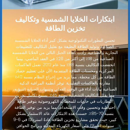
ابتكارات الخلايا الشمسية وتكاليف
تخزين الطاقة
تحسن التطورات التكنولوجية بشكل كبير أداء الخلايا الشمسية
الصناعية وتوليد الطاقة النظيفة مع تقليل التكاليف للتطبيقات
التجارية والصناعية. زادت كفاءة الجيل التالي من الخلايا الشمسية
الصناعية من 18٪ إلى أكثر من 28٪ في العقد الماضي، بينما
انخفضت التكاليف بنسبة 88٪ منذ عام 2012. تعمل العاكسات
المركزية ومحسنات الطاقة المتقدمة الآن على تعظيم حصاد
الطاقة من كل محطة، مما يزيد من إخراج النظام بنسبة 40٪
مقارنة بالعاكسات التقليدية. توفر أنظمة المراقبة الذكية
الصناعية بيانات أداء في الوقت الفعلي وتنبيهات الصيانة التنبؤية،
مما يقلل التكاليف التشغيلية بنسبة 45٪. يسمح تكامل تخزين
البطاريات في حاويات للمحطات الكهروضوئية بتوفير طاقة
احتياطية وتحسين وقت الاستخدام، مما يزيد من توفير الطاقة
بنسبة 70-85٪. حسنت هذه الابتكارات عائد الاستثمار بشكل
كبير، حيث تحقق مشاريع تخزين الطاقة عادةً استردادًا في 6-9
سنوات اعتمادًا على أسعار الكهرباء المحلية وبرامج الحوافز.