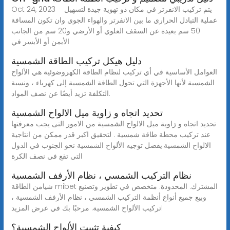
Oct 24, 2023 · يتم تركيب الانفرتر في مكان ذو تهوية جيدة لتسهيل
عملية التبادل الحراري ما بين الانفرتر والهواء الجوي وان تكون المسافة
50 سم بعيدة عن السقف العلوي أو الأرضي و20 سم من الجانب
الأيمن أو الأيسر في
دليل هيكل تركيب الطاقة الشمسية
العوامل الأساسية في أي تركيب لنظام الطاقة الكهروضوئية هي الألواح
الشمسية لأنها الأجهزة التي تحول الطاقة الشمسية إلى كهرباء ، ونسبة
التكلفة تزيد أيضًا عن نصف المواد.
تحديد اتجاه و زاوية ميل الالواح الشمسية
تحديد اتجاه و زاوية ميل الالواح الشمسية من الامور التى يجب معرفتها
عند تركيب محطة طاقة شمسية . لتحقيق اكبر قدر ممكن من انتاجية
الالواح الشمسية.يفضل توجيه الألواح الشمسية نحو الجنوب في الدول
التى تقع فى نصف الكرة
نظام التركيب الشمسي ، نظام الأرفف الشمسية
شيامن الطاقة mibet المشترك. المحدودة. متخصص في تطوير وتصنيع
وبيع جميع أنواع أنظمة التركيب الشمسي ، نظام الأرفف الشمسية ،
تركيب الألواح الشمسية. مرحبًا بك في عرض المزيد!
كيفية تثبيت الألواح الشمسية؟