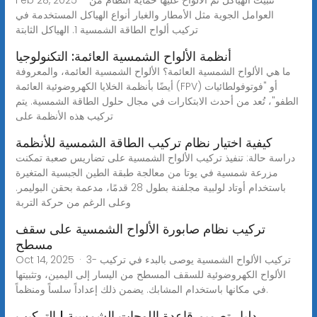
العوامل الجوية مثل الأمطار والغبار أنواع الهياكل المستخدمة في
تركيب ألواح الطاقة الشمسية 1. الهياكل الثابتة
أنظمة الألواح الشمسية العائمة: التكنولوجيا
ما هي الألواح الشمسية العائمة؟ الألواح الشمسية العائمة، والمعروفة
أيضًا بأنظمة الخلايا الكهروضوئية العائمة (FPV) أو "فوتوفولطائيات
الطفو"، تُعد من أحدث الابتكارات في مجال حلول الطاقة الشمسية. يتم
تركيب هذه الأنظمة على
كيفية اختيار نظام تركيب الطاقة الشمسية للأنظمة
دراسة حالة: تنفيذ تركيب الألواح الشمسية على تضاريس صعبة تمكنت
مزرعة شمسية في يوتا من معالجة طبقة الطين الجبسية المتغيرة
باستخدام أوتاد لولبية مجلفنة بطول 28 قدمًا، مدعمة بحقن البوليمر.
وعلى الرغم من حركة التربة
تركيب نظام صابورة الألواح الشمسية على سقف
مسطح
Oct 14, 2025 · 3- تركيب الألواح الشمسية يوصى بالبدء في تركيب
الألواح الكهروضوئية للسقف المسطح من اليسار إلى اليمين، وتثبيتها
في مكانها باستخدام المشابك. يضمن ذلك إعداداً سلساً ومنظماً.
دليل تصميم قاعدة اللوحات الشمسية | التركيب