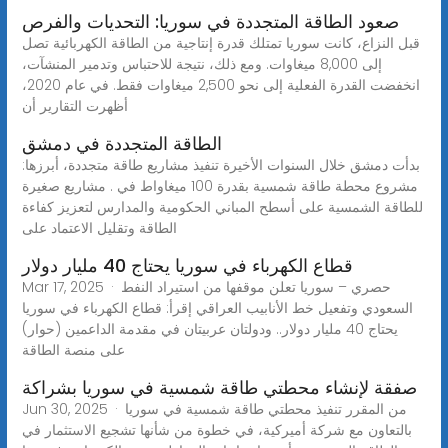
صعود الطاقة المتجددة في سوريا: التحديات والفرص
قبل النزاع، كانت سوريا تمتلك قدرة إنتاجية من الطاقة الكهربائية تصل
إلى 8,000 ميغاوات. ومع ذلك، نتيجة للاحتباس وتدمير المنشآت،
انخفضت القدرة الفعلية إلى نحو 2,500 ميغاوات فقط. في عام 2020،
أظهرت التقارير أن
الطاقة المتجددة في دمشق
بدأت دمشق خلال السنوات الأخيرة تنفيذ مشاريع طاقة متجددة، أبرزها:
مشروع محطة طاقة شمسية بقدرة 100 ميغاواط في . مشاريع صغيرة
للطاقة الشمسية على أسطح المباني الحكومية والمدارس لتعزيز كفاءة
الطاقة وتقليل الاعتماد على
قطاع الكهرباء في سوريا يحتاج 40 مليار دولار
Mar 17, 2025 · حصري – سوريا تعلن موقفها من استيراد النفط
السعودي وتفعيل خط الأنابيب العراقي إقرأ: قطاع الكهرباء في سوريا
يحتاج 40 مليار دولار.. ودولتان عربيتان في مقدمة الداعمين (حوار)
على منصة الطاقة
صفقة لإنشاء محطتي طاقة شمسية في سوريا بشراكة
Jun 30, 2025 · من المقرر تنفيذ محطتي طاقة شمسية في سوريا
بالتعاون مع شركة أميركية، في خطوة من شأنها تشجيع الاستثمار في