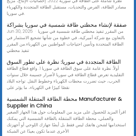
نظرة شاملة على الطاقة في سورية 2022: إحصائيات الإنتاج، مزيج
مصادر الطاقة، الفرص والتحديات، مستقبل الطاقة المتجددة والكهرباء
في سوريا.
صفقة لإنشاء محطتي طاقة شمسية في سوريا بشراكة
Jun 30, 2025 · من المقرر تنفيذ محطتي طاقة شمسية في سوريا
بالتعاون مع شركة أميركية، في خطوة من شأنها تشجيع الاستثمار في
الطاقة المتحددة وتأمين احتياجات المواطنين من الكهرباء.من المقرر
تنفيذ محطتي
الطاقة المتجددة في سوريا: نظرة على تطور السوق
أولاً: نظرة عامة على سوق الطاقة في سوريا 1. واقع قطاع الطاقة
التقليدية تعرض قطاع الطاقة في سوريا لأضرار جسيمة خلال سنوات
الحرب، حيث تضررت محطات الكهرباء وخطوط النقل. تواجه البلاد
نقصًا كبيرًا في الكهرباء، ما يؤثر على
محطة الطاقة المتنقلة الشمسية Manufacturer &
Supplier in China
اقرأ المزيد للحصول على مزيد من المعلومات حول هذا الجهاز الصغير
والعملي، محطة الطاقة المتنقلة بالطاقة الشمسية التي يمكنك
استخدامها لشحن هاتفك ليس فقط بل أيضًا جهازك اللوحي أو أجهزتك
الأخرى عندما تكون بعيدًا عن الشبكة