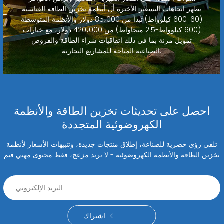
تظهر اتجاهات التسعير الأخيرة أن أنظمة تخزين الطاقة القياسية
(60-600 كيلوواط) تبدأ من 85،000 دولار والأنظمة المتوسطة
(600 كيلوواط-2.5 ميجاواط) من 420،000 دولار، مع خيارات
تمويل مرنة بما في ذلك اتفاقيات شراء الطاقة والقروض
الصناعية المتاحة للمشاريع التجارية.
احصل على تحديثات تخزين الطاقة والأنظمة
الكهروضوئية المتجددة
تلقى رؤى حصرية للصناعة، إطلاق منتجات جديدة، وتنبيهات الأسعار لأنظمة
تخزين الطاقة والأنظمة الكهروضوئية - لا بريد مزعج، فقط محتوى مهني قيم
اشتراك