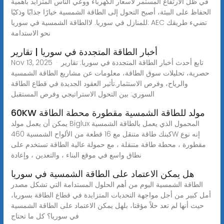
في ظل الارتفاع المستمر لأسعار الكهرباء ووعي الناس المتزايد بأهمية
الحفاظ على البيئة، أصبح التحول إلى الطاقة الشمسية خيارًا جذابًا وذكيًا
للمنازل في سوريا. لاالطاقة الشمسية في سوريا: AEC تضيء طريقك
نحو الاستدامة
أخبار الطاقة المتجددة في سوريا | تقارير
Nov 13, 2025 · تابع أحدث أخبار الطاقة المتجددة في سوريا: تقارير
حصرية، تحليلات سوق الطاقة، معلومات عن مشاريع الطاقة الشمسية
والرياح، وفرص الاستثمار.تأثير العقود الجديدة في قطاع الطاقة
السوري: بين التحول الاستراتيجي وفرص المستقبل
60KW مولد للطاقة الشمسية مقطورة محطة الطاقة
يمكن أن يعمل مولد Biglux المحمول الذي يعمل بالطاقة الشمسية
كبنك طاقة متنقل مع 16 قطعة من الألواح الشمسية 460W إنه نوع
مقطورة ، محطة طاقة متنقلة ، مع حمولة عالية الطاقة تستخدم على
نطاق واسع في موقع البناء ، والتعدين ، وإعادة
هل يمكن الاعتماد على الطاقة الشمسية في سوريا
الطاقة الشمسية اليوم من أهم الحلول المستدامة التي تشكل مصدر
أمل كبير من أجل مواجهة التحديات المتزايدة في قطاع الطاقة بسوريا،
حيث أنها لم تعد حلاً مؤقتا، بلهل يمكن الاعتماد على الطاقة الشمسية
في سوريا؟ كل ما تحتاج