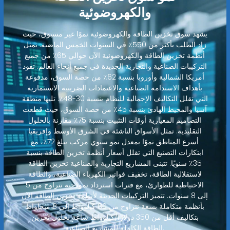
والكهروضوئية
يشهد سوق تخزين الطاقة والكهروضوئية نموًا غير مسبوق، حيث
زاد الطلب بأكثر من 550٪ في السنوات الخمس الماضية. تمثل
أنظمة تخزين الطاقة والكهروضوئية الآن حوالي 65٪ من جميع
التركيبات الصناعية والتجارية الجديدة في جميع أنحاء العالم. تقود
أمريكا الشمالية وأوروبا بنسبة 62٪ من حصة السوق، مدفوعة
بأهداف الاستدامة الصناعية والاعتمادات الضريبية الاستثمارية
التي تقلل التكاليف الإجمالية للنظام بنسبة 30-48٪. تليها منطقة
آسيا والمحيط الهادئ بنسبة 45٪ من حصة السوق، حيث قطعت
التصاميم المعيارية أوقات التثبيت بنسبة 75٪ مقارنة بالحلول
التقليدية. تمثل الأسواق الناشئة في الشرق الأوسط وإفريقيا
أسرع المناطق نموًا بمعدل نمو سنوي مركب يبلغ 72٪، مع
ابتكارات التصنيع التي تقلل أسعار أنظمة تخزين الطاقة بنسبة
35٪ سنويًا. تتبنى المشاريع التجارية والصناعية تخزين الطاقة
لاستقلالية الطاقة، تخفيف فواتير الكهرباء الصناعية، والطاقة
الاحتياطية للطوارئ، مع فترات استرداد نموذجية تتراوح من 5
إلى 8 سنوات. تتميز التركيبات الحديثة لأنظمة تخزين الطاقة الآن
بأنظمة متكاملة بسعة تتراوح من 80 كيلوواط إلى 8 ميجاواط
بتكاليف أقل من 350 دولارًا/كيلوواط ساعة لحلول تخزين
الطاقة الكاملة للمشاريع الصناعية.