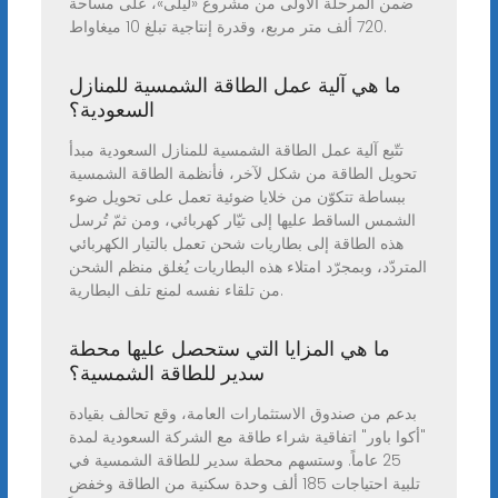
ضمن المرحلة الأولى من مشروع «ليلى»، على مساحة
720 ألف متر مربع، وقدرة إنتاجية تبلغ 10 ميغاواط.
ما هي آلية عمل الطاقة الشمسية للمنازل
السعودية؟
تتّبع آلية عمل الطاقة الشمسية للمنازل السعودية مبدأ
تحويل الطاقة من شكل لآخر، فأنظمة الطاقة الشمسية
ببساطة تتكوّن من خلايا ضوئية تعمل على تحويل ضوء
الشمس الساقط عليها إلى تيّار كهربائي، ومن ثمّ تُرسل
هذه الطاقة إلى بطاريات شحن تعمل بالتيار الكهربائي
المتردّد، وبمجرّد امتلاء هذه البطاريات يُغلق منظم الشحن
من تلقاء نفسه لمنع تلف البطارية.
ما هي المزايا التي ستحصل عليها محطة
سدير للطاقة الشمسية؟
بدعم من صندوق الاستثمارات العامة، وقع تحالف بقيادة
"أكوا باور" اتفاقية شراء طاقة مع الشركة السعودية لمدة
25 عاماً. وستسهم محطة سدير للطاقة الشمسية في
تلبية احتياجات 185 ألف وحدة سكنية من الطاقة وخفض