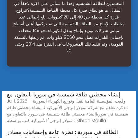
المعتمدين للطاقة الشمسية وهذا ما سنأتي على ذكره لاحقاً في
المقال. ما هو نطاق قدرة كل محطة الطاقة الشمسية؟تتراوح
قدرة كل محطة بين 40 إلى 120كيلووات. بلغ إجمالى عدد
محطات الإنتاج من الطاقة الشمسية التى تم تركيبها أعلى أسطح
مبانى شركات توزيع وإنتاج ونقل الكهرباء نحو 149 محطة،
بإجمالى القدرات تصل لنحو 9060 كيلو وات، تم ربطها بالشبكة
القومية، وتم تنفيذ تلك المشروعات فى الفترة منذ 2014 وحتى
20
إنشاء محطتي طاقة شمسية في سوريا بالتعاون مع
Jul 1, 2025 · وقّعت المؤسسة العامة لنقل وتوزيع الكهرباء السورية
مذكرة تفاهم مع شركة سولار إنرجي الأميركية لـ إنشاء محطتي طاقة
شمسية في سورياإنشاء محطتي طاقة شمسية في سوريا بالتعاون مع
"سولار إنرجي" الأميركية كتب بواسطة: Mhran Moulla 1
الطاقة في سورية : نظرة عامة وإحصائيات مصادر