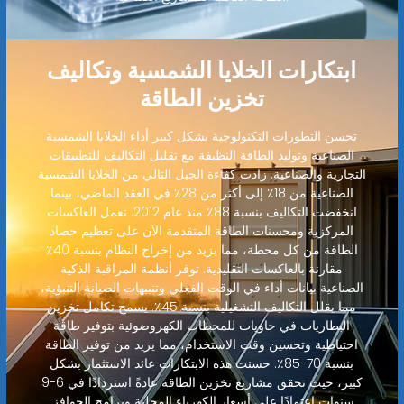
ابتكارات الخلايا الشمسية وتكاليف
تخزين الطاقة
تحسن التطورات التكنولوجية بشكل كبير أداء الخلايا الشمسية
الصناعية وتوليد الطاقة النظيفة مع تقليل التكاليف للتطبيقات
التجارية والصناعية. زادت كفاءة الجيل التالي من الخلايا الشمسية
الصناعية من 18٪ إلى أكثر من 28٪ في العقد الماضي، بينما
انخفضت التكاليف بنسبة 88٪ منذ عام 2012. تعمل العاكسات
المركزية ومحسنات الطاقة المتقدمة الآن على تعظيم حصاد
الطاقة من كل محطة، مما يزيد من إخراج النظام بنسبة 40٪
مقارنة بالعاكسات التقليدية. توفر أنظمة المراقبة الذكية
الصناعية بيانات أداء في الوقت الفعلي وتنبيهات الصيانة التنبؤية،
مما يقلل التكاليف التشغيلية بنسبة 45٪. يسمح تكامل تخزين
البطاريات في حاويات للمحطات الكهروضوئية بتوفير طاقة
احتياطية وتحسين وقت الاستخدام، مما يزيد من توفير الطاقة
بنسبة 70-85٪. حسنت هذه الابتكارات عائد الاستثمار بشكل
كبير، حيث تحقق مشاريع تخزين الطاقة عادةً استردادًا في 6-9
سنوات اعتمادًا على أسعار الكهرباء المحلية وبرامج الحوافز.