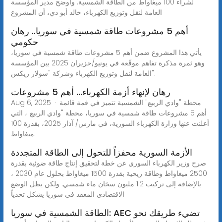
لشراء 100 ميغاواط من الطاقة الشمسية. وأوضح مدير المؤسسة
العامة لنقل وتوزيع الكهرباء، خالد أبو دي، أن المشروع
أهم 5 مشروعات طاقة شمسية في سوريا.. رهان
حكومي
يأتي هذا المشروع ضمن أهم 5 مشروعات طاقة شمسية في سوريا،
وهو ثمرة مذكرة تفاهم موقّعة في يونيو/حزيران 2025 بين المؤسسة
العامة لنقل وتوزيع الكهرباء وشركة "سولار ريكس".
رهان لإنهاء أزمة الكهرباء... أهم 5 مشروعات
Aug 6, 2025 · محطة "وادي الربيع" الشمسية تتميز في قمة قائمة
أهم 5 مشروعات طاقة شمسية في سوريا، محطة "وادي الربيع"، التي
أعلنت عنها وزارة الكهرباء السورية، في مارس/ آذار 2025، بقدرة 100
ميغاواط.
الأزمة السورية محفزاً للتحول إلى الطاقة المتجددة
صرح وزير الكهرباء السوري عن خطة لتحقيق إنتاج طاقة ضوئية بقدرة
2500 ميغاواط وطاقة ريحية بقدرة 1500 ميغاواط بحلول عام 2030 ،
بالإضافة إلى تركيب 1.2 مليون سخان ماء شمسي. ولكن يظل الوضع
الاقتصادي المعقد في سوريا يشكل تحدياً
الطاقة الشمسية في سوريا: AEC تضيء طريقك نحو