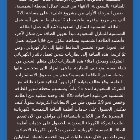
للطاقة» بالسعودية، الانتهاء من تنفيذ أعمال المحطة الشمسية،
ضمن المرحلة الأولى من مشروع «ليلى»، على مساحة 720
ألف متر مربع، وقدرة إنتاجية تبلغ 10 ميغاواط. ما هي آلية عمل
الطاقة الشمسية للمنازل السعودية؟تتّبع آلية عمل الطاقة
الشمسية للمنازل السعودية مبدأ تحويل الطاقة من شكل لآخر،
فأنظمة الطاقة الشمسية ببساطة تتكوّن من خلايا ضوئية تعمل
على تحويل ضوء الشمس الساقط عليها إلى تيّار كهربائي، ومن
ثمّ تُرسل هذه الطاقة إلى بطاريات شحن تعمل بالتيار الكهربائي
المتردّد، وبمجرّد امتلاء هذه البطاريات يُغلق منظم الشحن من
تلقاء نفسه لمنع تلف البطارية. ما هي المزايا التي ستحصل عليها
محطة سدير للطاقة الشمسية؟بدعم من صندوق الاستثمارات
العامة، وقع تحالف بقيادة "أكوا باور" اتفاقية شراء طاقة مع
الشركة السعودية لمدة 25 عاماً. وستسهم محطة سدير للطاقة
الشمسية في تلبية احتياجات 185 ألف وحدة سكنية من الطاقة
وخفض نحو 2,9 مليون طن من الانبعاثات الكربونية سنوياً. كيف
يمكنني الحصول على خدمات أنظمة الطاقة الشمسية الكهربائية
الصغيرة بدلا من الكبات باستطاعة أي مواطن من الآن تقديم
طلب لشركة الكهرباء السعودية للحصول على خدمات أنظمة
الطاقة الشمسية الكهربائية الصغيرة بدلاً من الكهرباء الاعتيادية.
ويتم ذلك من خلال تعبئة طلبات لتزويد الخدمة باعتماد المقاولين